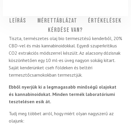
Leírás
Mérettáblázat
Értékelések
Kérdése van?
Tiszta, természetes olaj bio termesztésű kenderből, 20%
CBD-vel és más kannabinoidokkal. Egyedi szuperkritikus
CO2 extrakciós módszerrel készült. Az alacsony dózisnak
köszönhetően egy 10 ml-es üveg nagyon sokáig kitart.
Saját kenderünket cseh földeken és beltéri
termesztőcsarnokokban termesztjük.
Ebből nyerjük ki a legmagasabb minőségű olajokat
és kannabinoidokat. Minden termék laboratóriumi
tesztelésen esik át.
Tudj meg többet arról, hogy miért olyan nagyszerű az
olajunk: