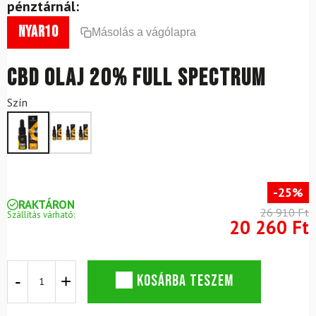
pénztárnál:
nyar10
Másolás a vágólapra
CBD olaj 20% full spectrum
Szín
-25%
RAKTÁRON
26 910 Ft
Szállítás várható:
20 260 Ft
CBD
KOSÁRBA TESZEM
olaj
20%
full