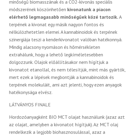
minőségű biomasszának és a CO2-kivonás speciális
módszerének köszönhetően
kivonatunk a piacon
elérhető legmagasabb minőségűek közé tartozik.
A
terpének a kivonat egy másik nagyon fontos és
nélkülözhetetlen elemei. A kannabinoidok és terpének
szinergiája teszi a kenderkivonatot valóban hatékonnyá.
Mindig alacsony nyomáson és hőmérsékleten
extrahálunk, hogy a lehető legkíméletesebben
dolgozzunk. Olajok előállításakor nem hígítjuk a
kivonatot etanollal, és nem télesítjük, mint más gyártók,
mert ezek a lépések megbontják a kannabinoidok és
terpének molekuláit, ami azt jelenti, hogy ezen anyagok
hatékonysága elvész.
LÁTVÁNYOS FINALE
Hordozóanyagként BIO MCT olajat használunk (azaz azt
az olajat, amelyben a kivonatot hígítjuk). Az MCT olaj
rendelkezik a legjobb biohasznosulással, azaz a