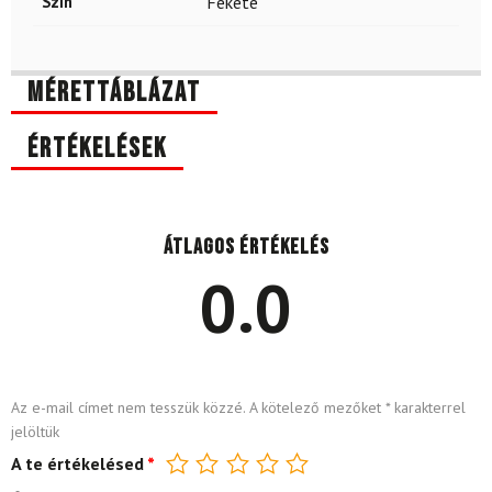
Szín
Fekete
Mérettáblázat
Értékelések
Átlagos értékelés
0.0
Az e-mail címet nem tesszük közzé.
A kötelező mezőket
*
karakterrel
jelöltük
A te értékelésed
*