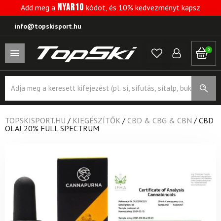
NYAR10
Add meg a
kódot, és 10% kedvezményt kapsz
info@topskisport.hu
0
Products
search
TOPSKISPORT.HU
/
KIEGÉSZÍTŐK
/
CBD & CBG & CBN
/
CBD
OLAJ 20% FULL SPECTRUM