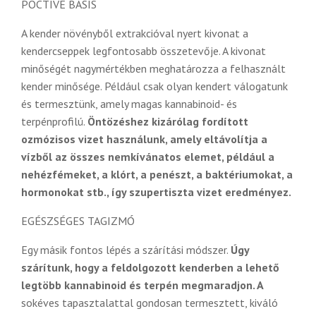
POCTIVE BASIS
A kender növényből extrakcióval nyert kivonat a
kendercseppek legfontosabb összetevője. A kivonat
minőségét nagymértékben meghatározza a felhasznált
kender minősége. Például csak olyan kendert válogatunk
és termesztünk, amely magas kannabinoid- és
terpénprofilú.
Öntözéshez kizárólag fordított
ozmózisos vizet használunk, amely eltávolítja a
vízből az összes nemkívánatos elemet, például a
nehézfémeket, a klórt, a penészt, a baktériumokat, a
hormonokat stb., így szupertiszta vizet eredményez.
EGÉSZSÉGES TAGIZMÓ
Egy másik fontos lépés a szárítási módszer.
Úgy
szárítunk, hogy a feldolgozott kenderben a lehető
legtöbb kannabinoid és terpén megmaradjon. A
sokéves tapasztalattal gondosan termesztett, kiváló