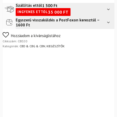
spectrum
1 500
Ft
Szállítás ettől
mennyiség
35 000
FT
INGYENES ETTŐL
Egyszerű visszaküldés a PostFoxon keresztül –
Futár a címre
2 400
Ft
1600 Ft
FoxPost
1 500
Ft
Nem biztos a választásában? Semmi gond – a terméket
Hozzáadom a kívánságlistához
egyszerűen visszaküldheti 14 napon belül, indoklás nélkül.
Cikkszám:
CBD20
Mik a visszaküldés feltételei?
Kategóriák:
CBD & CBG & CBN
,
KIEGÉSZÍTŐK