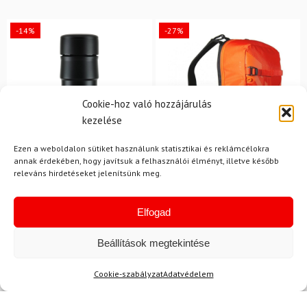
-14%
-27%
Cookie-hoz való hozzájárulás
kezelése
Ezen a weboldalon sütiket használunk statisztikai és reklámcélokra
annak érdekében, hogy javítsuk a felhasználói élményt, illetve később
releváns hirdetéseket jelenítsünk meg.
KTM
KTM
Sport termosz KTM
Kerékpáros hátizsák KTM
Thermic 500 ml fekete
Elfogad
Factory Team II 20 L
Beállítások megtekintése
13 650 Ft
11 680 Ft
42 900 Ft
31 160 Ft
Raktáron
Raktáron
Cookie-szabályzat
Adatvédelem