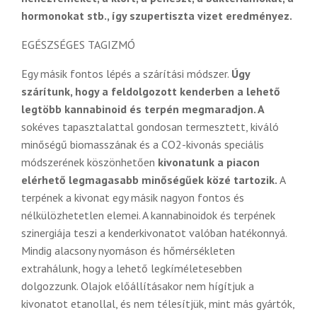
hormonokat stb., így szupertiszta vizet eredményez.
EGÉSZSÉGES TAGIZMÓ
Egy másik fontos lépés a szárítási módszer.
Úgy
szárítunk, hogy a feldolgozott kenderben a lehető
legtöbb kannabinoid és terpén megmaradjon. A
sokéves tapasztalattal gondosan termesztett, kiváló
minőségű biomasszának és a CO2-kivonás speciális
módszerének köszönhetően
kivonatunk a piacon
elérhető legmagasabb minőségűek közé tartozik.
A
terpének a kivonat egy másik nagyon fontos és
nélkülözhetetlen elemei. A kannabinoidok és terpének
szinergiája teszi a kenderkivonatot valóban hatékonnyá.
Mindig alacsony nyomáson és hőmérsékleten
extrahálunk, hogy a lehető legkíméletesebben
dolgozzunk. Olajok előállításakor nem hígítjuk a
kivonatot etanollal, és nem télesítjük, mint más gyártók,