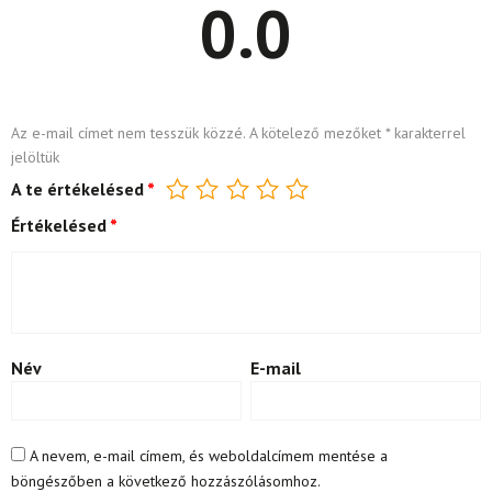
0.0
Az e-mail címet nem tesszük közzé.
A kötelező mezőket
*
karakterrel
jelöltük
A te értékelésed
*
Értékelésed
*
Név
E-mail
A nevem, e-mail címem, és weboldalcímem mentése a
böngészőben a következő hozzászólásomhoz.