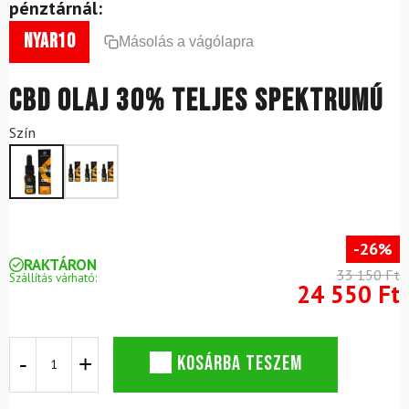
pénztárnál:
nyar10
Másolás a vágólapra
CBD olaj 30% teljes spektrumú
Szín
-26%
RAKTÁRON
33 150 Ft
Szállítás várható:
24 550 Ft
CBD
KOSÁRBA TESZEM
olaj
30%
teljes