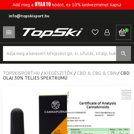
NYAR10
Add meg a
kódot, és 10% kedvezményt kapsz
info@topskisport.hu
0
Products
search
TOPSKISPORT.HU
/
KIEGÉSZÍTŐK
/
CBD & CBG & CBN
/
CBD
OLAJ 30% TELJES SPEKTRUMÚ