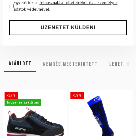
Egyetértek a
felhasználási feltételekkel és a személyes
adatok védelmével.
Ajánlott
NEMRÉG MEGTEKINTETT
Lehet, hog
-15%
-18%
Ingyenes szállítás