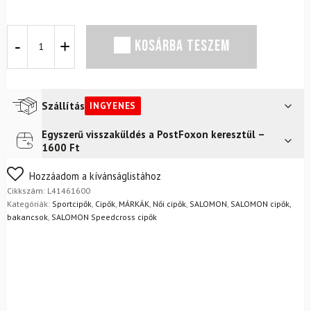
Cipő
KOSÁRBA TESZEM
SALOMON
Speedcross
5
GTX
W
Szállítás
INGYENES
Delphinium
Blue
Egyszerű visszaküldés a PostFoxon keresztül –
Futár a címre
Ingyenes
mennyiség
1600 Ft
FoxPost
Ingyenes
Nem biztos a választásában? Semmi gond – a terméket
Hozzáadom a kívánságlistához
egyszerűen visszaküldheti 14 napon belül, indoklás nélkül.
Cikkszám:
L41461600
Mik a visszaküldés feltételei?
Kategóriák:
Sportcipők
,
Cipők
,
MÁRKÁK
,
Női cipők
,
SALOMON
,
SALOMON cipők,
bakancsok
,
SALOMON Speedcross cipők