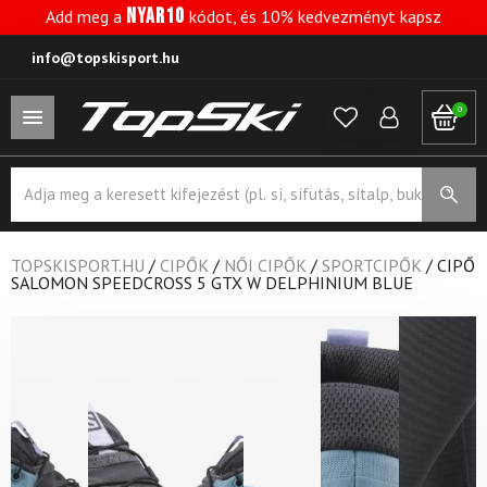
NYAR10
Add meg a
kódot, és 10% kedvezményt kapsz
info@topskisport.hu
0
Products
search
TOPSKISPORT.HU
/
CIPŐK
/
NŐI CIPŐK
/
SPORTCIPŐK
/
CIPŐ
SALOMON SPEEDCROSS 5 GTX W DELPHINIUM BLUE