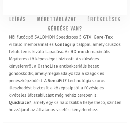
Leírás
Mérettáblázat
Értékelések
Kérdése van?
Nõi futócipõ SALOMON Speedcross 5 GTX,
Gore-Tex
vízálló membránnal és
Contagrip
talppal, amely csúszós
felületen is kiváló tapadású. Az
3D mesh
maximális
légáteresztõ képességet biztosít. A szükséges
kényelemrõl a
OrthoLite
antibakteriális betét
gondoskodik, amely megakadályozza a szagok és
penészképzõdést. A
SensiFit?
technológia szoros
illeszkedést biztosít a középtalptól a fûzésig és
kivételes lábstabilitást még nehéz terepen is.
Quicklace?
, amely egy kis hálózsákba helyezhetõ, szintén
hozzájárul az általános viselési kényelemhez.