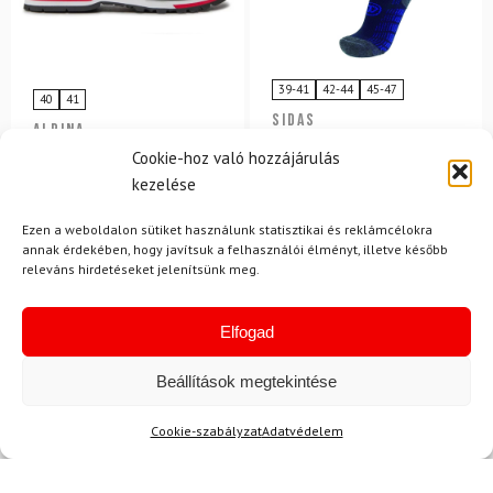
39-41
42-44
45-47
40
41
SIDAS
ALPINA
Merinó térdzokni SIDAS
Túracipő ALPINA Royal
Cookie-hoz való hozzájárulás
Ski Protect V2
VIBRAM Blue
protektorral
kezelése
Ezen a weboldalon sütiket használunk statisztikai és reklámcélokra
50 680 Ft
42 880 Ft
21 450 Ft
17 530 Ft
annak érdekében, hogy javítsuk a felhasználói élményt, illetve később
Raktáron
Raktáron
releváns hirdetéseket jelenítsünk meg.
-25%
-25%
Elfogad
Beállítások megtekintése
Cookie-szabályzat
Adatvédelem