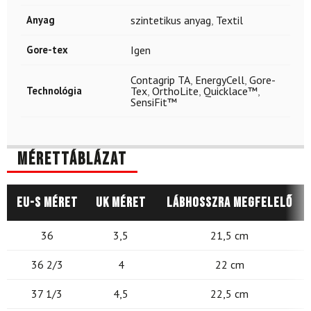
Anyag
szintetikus anyag
,
Textil
Gore-tex
Igen
Contagrip TA
,
EnergyCell
,
Gore-
Technológia
Tex
,
OrthoLite
,
Quicklace™
,
SensiFit™
Mérettáblázat
EU-s méret
UK méret
Lábhosszra megfelelő
36
3,5
21,5 cm
36 2/3
4
22 cm
37 1/3
4,5
22,5 cm