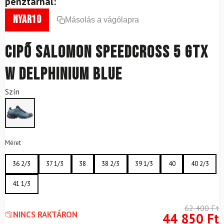
pénztárnál:
nyar10
Másolás a vágólapra
Cipő SALOMON Speedcross 5 GTX
W Delphinium Blue
Szín
Méret
36 2/3
37 1/3
38
38 2/3
39 1/3
40
40 2/3
41 1/3
62 400
Ft
NINCS RAKTÁRON
44 850
Ft