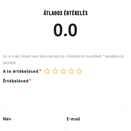
Átlagos értékelés
0.0
Az e-mail címet nem tesszük közzé.
A kötelező mezőket
*
karakterrel
jelöltük
A te értékelésed
*
Értékelésed
*
Név
E-mail