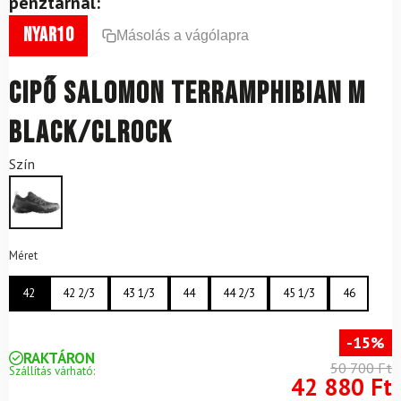
pénztárnál:
nyar10
Másolás a vágólapra
Cipő SALOMON Terramphibian M
Black/Clrock
Szín
Méret
42
42 2/3
43 1/3
44
44 2/3
45 1/3
46
-15%
RAKTÁRON
50 700 Ft
Szállítás várható:
42 880 Ft