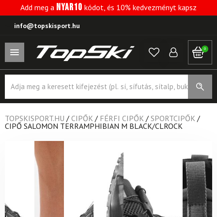
NYAR10
Add meg a
kódot, és 10% kedvezményt kapsz
info@topskisport.hu
0
Products
search
TOPSKISPORT.HU
/
CIPŐK
/
FÉRFI CIPŐK
/
SPORTCIPŐK
/
CIPŐ SALOMON TERRAMPHIBIAN M BLACK/CLROCK