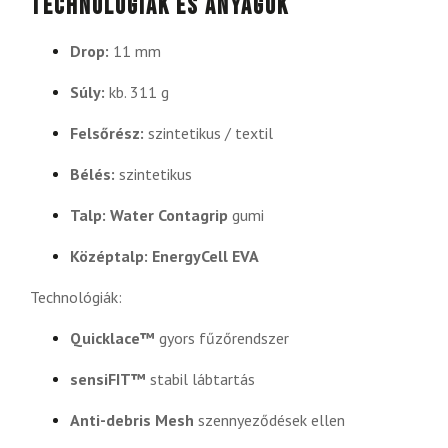
Technológiák és anyagok
Drop:
11 mm
Súly:
kb. 311 g
Felsőrész:
szintetikus / textil
Bélés:
szintetikus
Talp:
Water Contagrip
gumi
Középtalp:
EnergyCell EVA
Technológiák:
Quicklace™
gyors fűzőrendszer
sensiFIT™
stabil lábtartás
Anti-debris Mesh
szennyeződések ellen