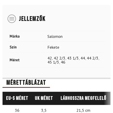
JELLEMZŐK
Márka
Salomon
Szín
Fekete
42
,
42 2/3
,
43 1/3
,
44
,
44 2/3
,
Méret
45 1/3
,
46
Mérettáblázat
EU-s méret
UK méret
Lábhosszra megfelelő
36
3,5
21,5 cm