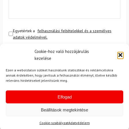
Egyetértek a
felhasználási feltételekkel és a személyes
adatok védelmével.
Cookie-hoz való hozzájárulás
kezelése
Ezen a weboldalon sütiket használunk statisztikai és reklámcélokra
annak érdekében, hogy javítsuk a felhasználói élményt, illetve később
releváns hirdetéseket jelenítsünk meg.
Ajánlott
NEMRÉG MEGTEKINTETT
Lehet, hog
Elfogad
Beállítások megtekintése
-11%
-15%
Cookie-szabályzat
Adatvédelem
Ingyenes szállítás
Ingyenes szállítás