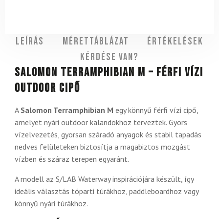
Leírás
Mérettáblázat
Értékelések
Kérdése van?
Salomon Terramphibian M – férfi vízi
outdoor cipő
A
Salomon Terramphibian M
egy könnyű férfi vízi cipő,
amelyet nyári outdoor kalandokhoz terveztek. Gyors
vízelvezetés, gyorsan száradó anyagok és stabil tapadás
nedves felületeken biztosítja a magabiztos mozgást
vízben és száraz terepen egyaránt.
A modell az S/LAB Waterway inspirációjára készült, így
ideális választás tóparti túrákhoz, paddleboardhoz vagy
könnyű nyári túrákhoz.