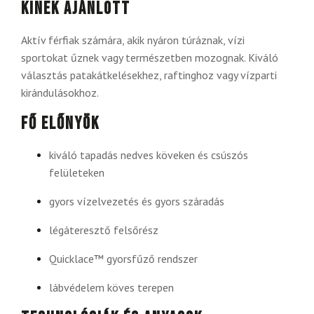
Kinek ajánlott
Aktív férfiak számára, akik nyáron túráznak, vízi
sportokat űznek vagy természetben mozognak. Kiváló
választás patakátkelésekhez, raftinghoz vagy vízparti
kirándulásokhoz.
Fő előnyök
kiváló tapadás nedves köveken és csúszós
felületeken
gyors vízelvezetés és gyors száradás
légáteresztő felsőrész
Quicklace™ gyorsfűző rendszer
lábvédelem köves terepen