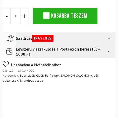
Cipő
KOSÁRBA TESZEM
SALOMON
Terramphibian
M
Black/Clrock
mennyiség
Szállítás
INGYENES
Egyszerű visszaküldés a PostFoxon keresztül –
Futár a címre
Ingyenes
1600 Ft
FoxPost
Ingyenes
Nem biztos a választásában? Semmi gond – a terméket
Hozzáadom a kívánságlistához
egyszerűen visszaküldheti 14 napon belül, indoklás nélkül.
Cikkszám:
L49144000
Mik a visszaküldés feltételei?
Kategóriák:
Sportcipők
,
Cipők
,
Férfi cipők
,
SALOMON
,
SALOMON cipők,
bakancsok
,
Strandpapucsok