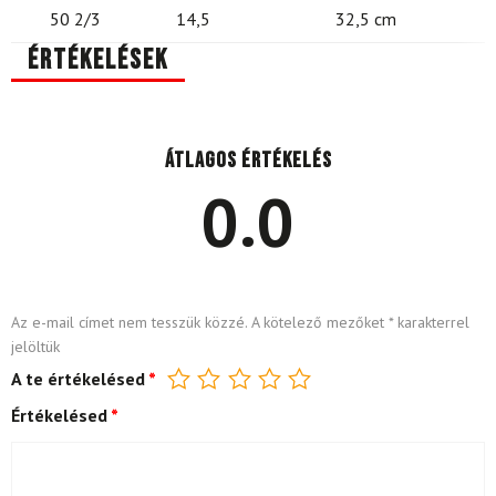
50 2/3
14,5
32,5 cm
Értékelések
Átlagos értékelés
0.0
Az e-mail címet nem tesszük közzé.
A kötelező mezőket
*
karakterrel
jelöltük
A te értékelésed
*
Értékelésed
*