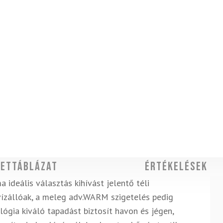
ettáblázat
Értékelések
ma ideális választás kihívást jelentő téli
ízállóak, a meleg adv.WARM szigetelés pedig
lógia kiváló tapadást biztosít havon és jégen,