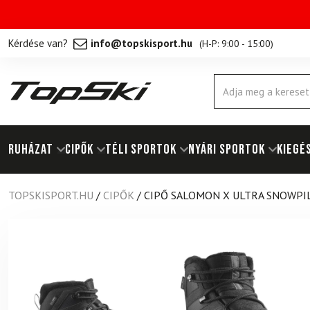
Kérdése van?
info@topskisport.hu
(
H-P: 9:00 - 15:00
)
Products
search
RUHÁZAT
Cipők
TÉLI SPORTOK
NYÁRI SPORTOK
KIEGÉ
TOPSKISPORT.HU
/
CIPŐK
/
CIPŐ SALOMON X ULTRA SNOWPI