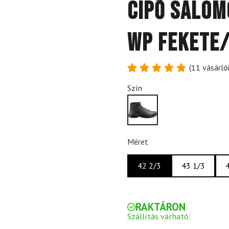
Cipő SALOM
Wp Fekete
(
11
vásárlói
Értékelés
11
Szín
4.91
az
5-ből,
értékelés
alapján
Méret
42 2/3
43 1/3
RAKTÁRON
Szállítás várható: