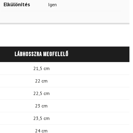
Elkülönítés
Igen
Lábhosszra megfelelő
21,5 cm
22 cm
22,5 cm
23 cm
23,5 cm
24 cm