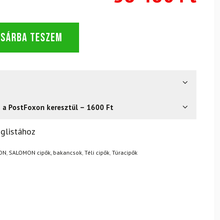
OSÁRBA TESZEM
s a PostFoxon keresztül – 1600 Ft
? Semmi gond – a terméket egyszerűen visszaküldheti 14
glistához
.
Mik a visszaküldés feltételei?
ON
,
SALOMON cipők, bakancsok
,
Téli cipők
,
Túracipők