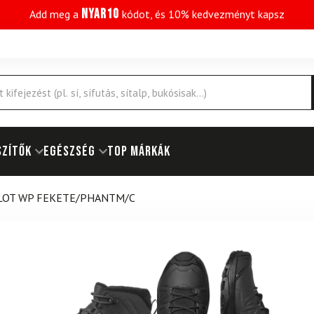
NYAR10
Add meg a
kódot, és 10% kedvezményt kapsz
SZÍTŐK
EGÉSZSÉG
Top márkák
LOT WP FEKETE/PHANTM/C