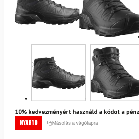
10% kedvezményért használd a kódot a pénz
nyar10
Másolás a vágólapra