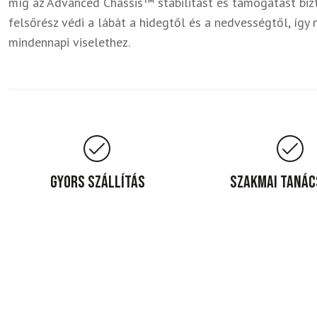
míg az Advanced Chassis™ stabilitást és támogatást bizto
felsőrész védi a lábát a hidegtől és a nedvességtől, így 
mindennapi viselethez.
Gyors szállítás
Szakmai taná