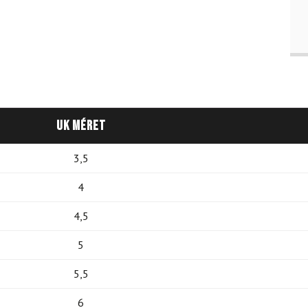
UK méret
3,5
4
4,5
5
5,5
6