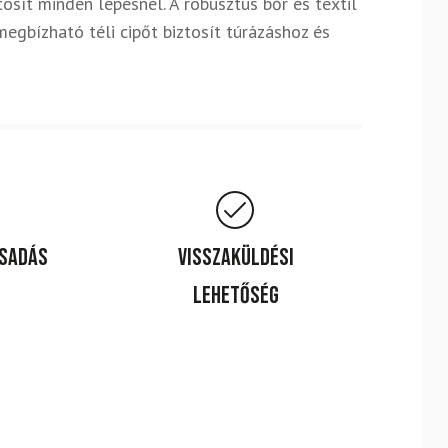
sít minden lépésnél. A robusztus bőr és textil
megbízható téli cipőt biztosít túrázáshoz és
csadás
Visszaküldési
lehetőség