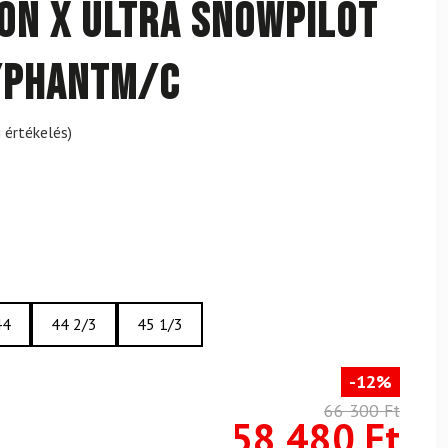
ON X Ultra SnowPilot
/Phantm/C
 értékelés)
44
44 2/3
45 1/3
-12%
66 300 Ft
58 480 Ft