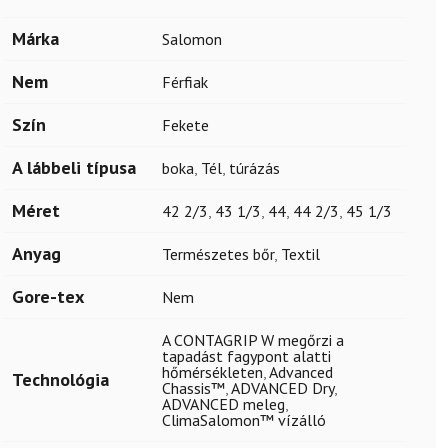
Márka
Salomon
Nem
Férfiak
Szín
Fekete
A lábbeli típusa
boka
,
Tél
,
túrázás
Méret
42 2/3
,
43 1/3
,
44
,
44 2/3
,
45 1/3
Anyag
Természetes bőr
,
Textil
Gore-tex
Nem
A CONTAGRIP W megőrzi a
tapadást fagypont alatti
hőmérsékleten
,
Advanced
Technológia
Chassis™
,
ADVANCED Dry
,
ADVANCED meleg
,
ClimaSalomon™ vízálló