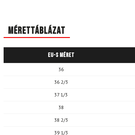
Mérettáblázat
EU-s méret
36
36 2/3
37 1/3
38
38 2/3
39 1/3