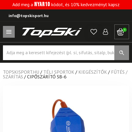
NYAR10
Add meg a
kódot, és 10% kedvezményt kapsz
info@topskisport.hu
0
Products
search
TOPSKISPORT.HU
/
TÉLI SPORTOK
/
KIEGÉSZÍTŐK
/
FŰTÉS /
SZÁRÍTÁS
/
CIPŐSZÁRÍTÓ SB-6