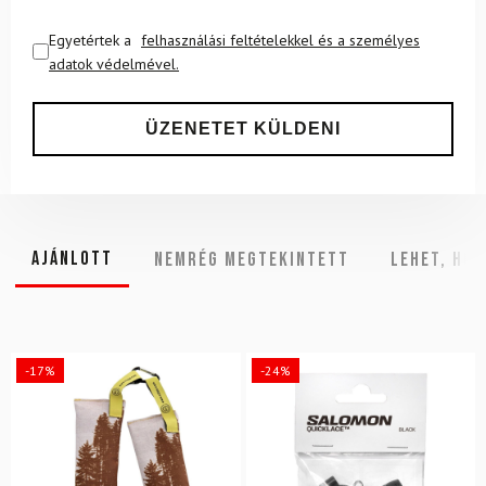
Egyetértek a
felhasználási feltételekkel és a személyes
adatok védelmével.
Ajánlott
NEMRÉG MEGTEKINTETT
Lehet, hog
-17%
-24%