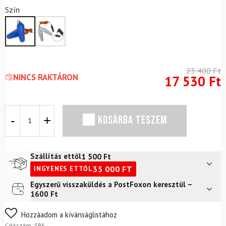
Szín
23 400
Ft
NINCS RAKTÁRON
17 530
Ft
Cipőszárító
KOSÁRBA TESZEM
SB-
6
mennyiség
1 500
Ft
Szállítás ettől
35 000
FT
INGYENES ETTŐL
Egyszerű visszaküldés a PostFoxon keresztül –
Futár a címre
2 400
Ft
1600 Ft
FoxPost
1 500
Ft
Nem biztos a választásában? Semmi gond – a terméket
Hozzáadom a kívánságlistához
egyszerűen visszaküldheti 14 napon belül, indoklás nélkül.
Cikkszám:
SB6