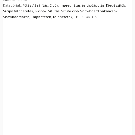
Mik a visszaküldés feltételei?
Kategóriák:
Fűtés / Szárítás
,
Cipők
,
Impregnálás és cipőápolás
,
Kiegészítők
,
Sícipő talpbetétek
,
Sícipők
,
Sífutás
,
Sífutó cipő
,
Snowboard bakancsok
,
Snowboardozás
,
Talpbetétek
,
Talpbetétek
,
TÉLI SPORTOK