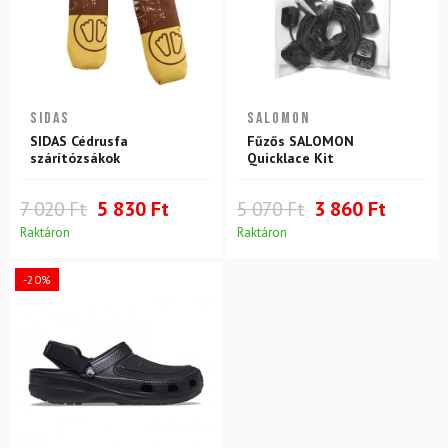
SIDAS
SALOMON
SIDAS Cédrusfa
Fűzős SALOMON
szárítózsákok
Quicklace Kit
7 020 Ft
5 830 Ft
5 070 Ft
3 860 Ft
Raktáron
Raktáron
-20%