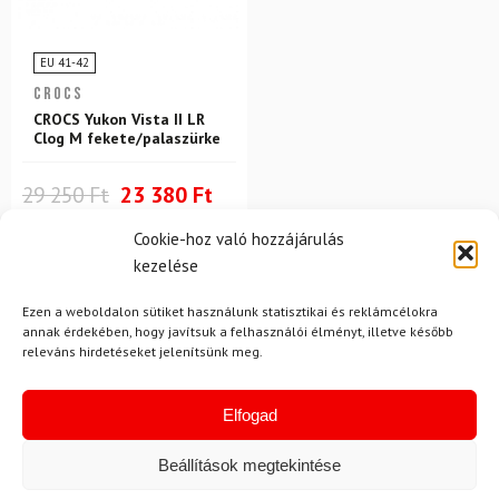
EU 41-42
CROCS
CROCS Yukon Vista II LR
Clog M fekete/palaszürke
29 250 Ft
23 380 Ft
Raktáron
Cookie-hoz való hozzájárulás
kezelése
Ezen a weboldalon sütiket használunk statisztikai és reklámcélokra
annak érdekében, hogy javítsuk a felhasználói élményt, illetve később
releváns hirdetéseket jelenítsünk meg.
Elfogad
Hírek
Beállítások megtekintése