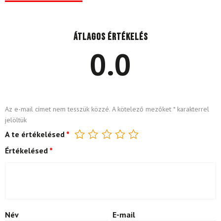
Átlagos értékelés
0.0
Az e-mail címet nem tesszük közzé.
A kötelező mezőket
*
karakterrel
jelöltük
A te értékelésed
*
Értékelésed
*
Név
E-mail