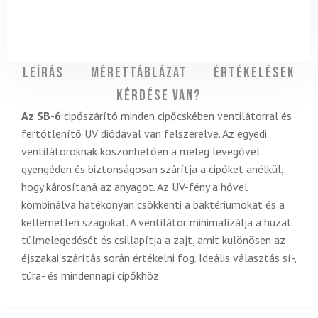
Leírás
Mérettáblázat
Értékelések
Kérdése van?
Az SB-6
cipőszárító minden cipőcskében ventilátorral és
fertőtlenítő UV diódával van felszerelve. Az egyedi
ventilátoroknak köszönhetően a meleg levegővel
gyengéden és biztonságosan szárítja a cipőket anélkül,
hogy károsítaná az anyagot. Az UV-fény a hővel
kombinálva hatékonyan csökkenti a baktériumokat és a
kellemetlen szagokat. A ventilátor minimalizálja a huzat
túlmelegedését és csillapítja a zajt, amit különösen az
éjszakai szárítás során értékelni fog. Ideális választás sí-,
túra- és mindennapi cipőkhöz.