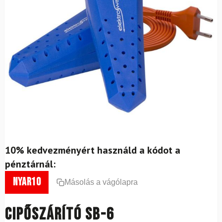
10% kedvezményért használd a kódot a
pénztárnál:
nyar10
Másolás a vágólapra
Cipőszárító SB-6