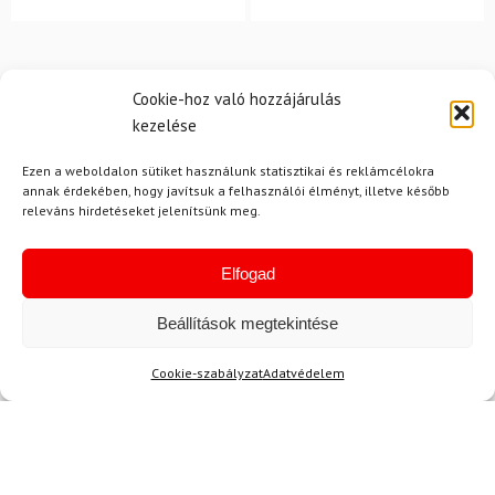
Cookie-hoz való hozzájárulás
kezelése
Ezen a weboldalon sütiket használunk statisztikai és reklámcélokra
Hírek
annak érdekében, hogy javítsuk a felhasználói élményt, illetve később
releváns hirdetéseket jelenítsünk meg.
Elfogad
Aktuális hírek megtekintése
Beállítások megtekintése
Cookie-szabályzat
Adatvédelem
Akció