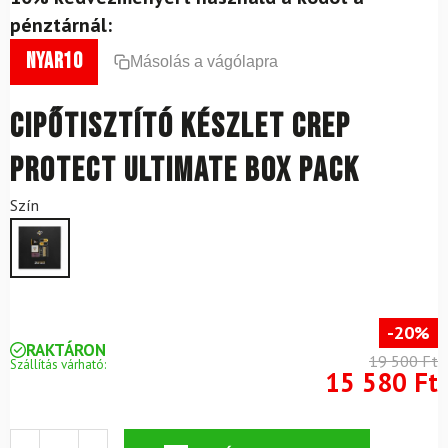
pénztárnál:
nyar10
Másolás a vágólapra
Cipőtisztító készlet Crep
Protect Ultimate Box Pack
Szín
-20%
RAKTÁRON
19 500 Ft
Szállítás várható:
15 580 Ft
Cipőtisztító