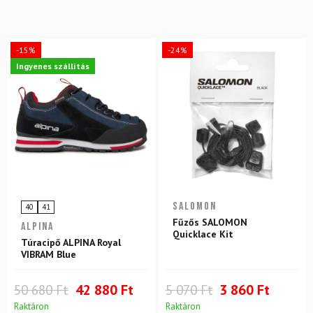
-15%
-24%
Ingyenes szállítás
SALOMON
40
41
Fűzős SALOMON
ALPINA
Quicklace Kit
Túracipő ALPINA Royal
VIBRAM Blue
50 680 Ft
42 880 Ft
5 070 Ft
3 860 Ft
Raktáron
Raktáron