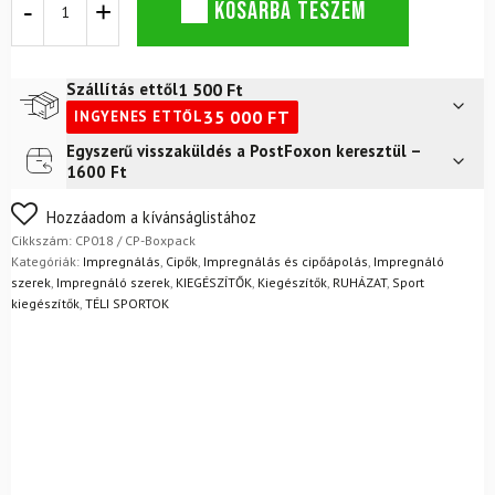
KOSÁRBA TESZEM
készlet
Crep
Protect
Ultimate
1 500
Ft
Szállítás ettől
Box
35 000
FT
INGYENES ETTŐL
Pack
mennyiség
Egyszerű visszaküldés a PostFoxon keresztül –
Futár a címre
2 400
Ft
1600 Ft
FoxPost
1 500
Ft
Nem biztos a választásában? Semmi gond – a terméket
Hozzáadom a kívánságlistához
egyszerűen visszaküldheti 14 napon belül, indoklás nélkül.
Cikkszám:
CP018 / CP-Boxpack
Mik a visszaküldés feltételei?
Kategóriák:
Impregnálás
,
Cipők
,
Impregnálás és cipőápolás
,
Impregnáló
szerek
,
Impregnáló szerek
,
KIEGÉSZÍTŐK
,
Kiegészítők
,
RUHÁZAT
,
Sport
kiegészítők
,
TÉLI SPORTOK