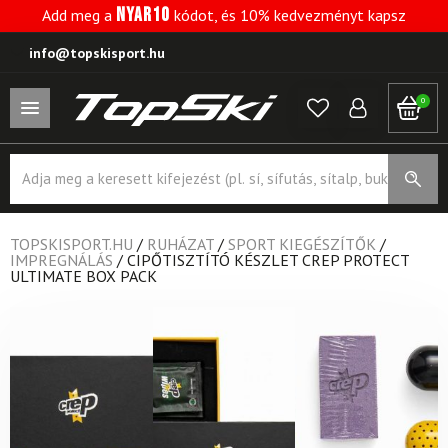
NYAR10
Add meg a
kódot, és 10% kedvezményt kapsz
info@topskisport.hu
0
Products
search
TOPSKISPORT.HU
/
RUHÁZAT
/
SPORT KIEGÉSZÍTŐK
/
IMPREGNÁLÁS
/
CIPŐTISZTÍTÓ KÉSZLET CREP PROTECT
ULTIMATE BOX PACK