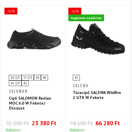
-25%
-11%
Ingyenes szállítás
36 2/3
37 1/3
38
40
41
41 1/3
42
SALEWA
SALOMON
Túracipő SALEWA Wildfire
2 GTX W Fekete
Cipő SALOMON Reelax
MOC 6.0 W Fekete/
Ötvözet
31 200 Ft
23 380 Ft
74 100 Ft
66 280 Ft
Raktáron
Raktáron