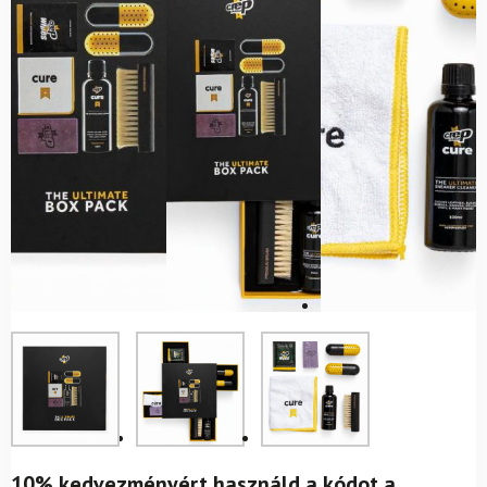
10% kedvezményért használd a kódot a