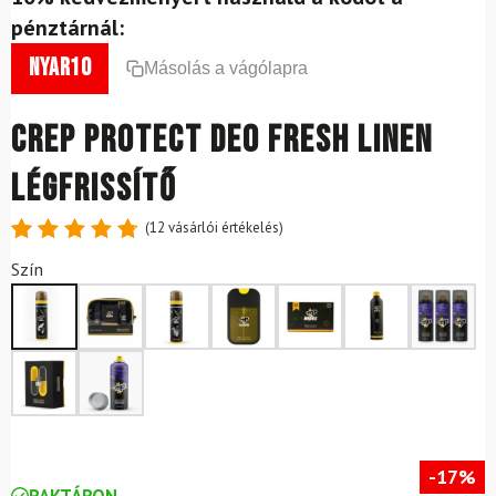
pénztárnál:
nyar10
Másolás a vágólapra
CREP Protect Deo Fresh Linen
légfrissítő
(
12
vásárlói értékelés)
Értékelés
12
Szín
4.83
az
5-ből,
értékelés
alapján
-17%
RAKTÁRON