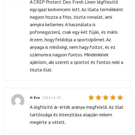
Értékelés:
A CREP Protect Deo Fresh Linen légfrissítő
5
/ 5
egy igazi kedvencem lett. Az illata termékként
nagyon hozza a friss, tiszta vonalat, ami
annyira kellemes. A használata is
pofonegyszerű, csak egy-két fújás, és máris
érzem, hogy feldobja a sportcipőmet. Az
anyaga is minőségi, nem hagy foltot, és ez
számomra nagyon fontos. Mindenkinek
ajánlom, aki szereti a sportot és fontos neki a
tiszta illat.
H. Éva
2024.11.03.
Értékelés:
A légfrisítő ár-érték aránya megfelelő. Az illat
5
/ 5
tartóssága és intenzitása alapján nekem
megérte a vételt.