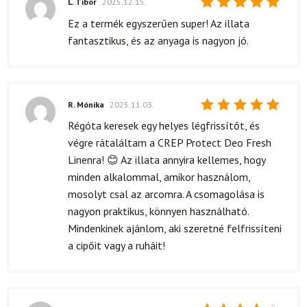
L. Tibor
2025.12.15.
Értékelés:
Ez a termék egyszerűen super! Az illata
5
/ 5
fantasztikus, és az anyaga is nagyon jó.
R. Mónika
2025.11.03.
Értékelés:
Régóta keresek egy helyes légfrissítőt, és
5
/ 5
végre rátaláltam a CREP Protect Deo Fresh
Linenra! 😊 Az illata annyira kellemes, hogy
minden alkalommal, amikor használom,
mosolyt csal az arcomra. A csomagolása is
nagyon praktikus, könnyen használható.
Mindenkinek ajánlom, aki szeretné felfrissíteni
a cipőit vagy a ruháit!