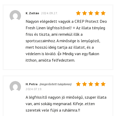
K. Zoltán
2024.09.27.
Értékelés:
Nagyon elégedett vagyok a CREP Protect Deo
5
/ 5
Fresh Linen légfrissítővel! ⭐ Az illata tényleg
friss és tiszta, ami remekül illik a
sportcuccaimhoz. A minősége is lenyűgöző,
mert hosszú ideig tartja az illatot, és a
védelem is kiváló. 👍 Mindig van egy flakon
itthon, amióta felfedeztem.
H. Petra
(megerősített tulajdonos)
2024.07.19.
Értékelés:
5
/ 5
A légfrissítő nagyon jó minőségű, szuper illata
van, ami sokáig megmarad. Kifeje..etten
szeretek vele fújni a ruháimra.!!