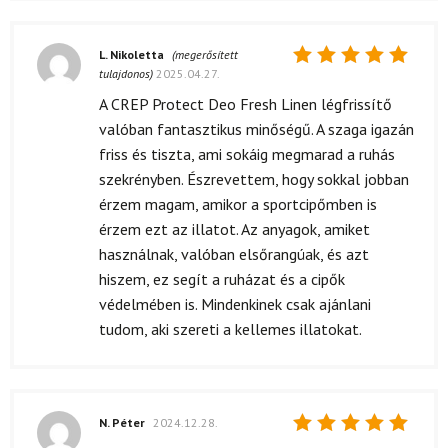
L. Nikoletta
(megerősített
tulajdonos)
2025.04.27.
Értékelés:
5
/ 5
A CREP Protect Deo Fresh Linen légfrissítő
valóban fantasztikus minőségű. A szaga igazán
friss és tiszta, ami sokáig megmarad a ruhás
szekrényben. Észrevettem, hogy sokkal jobban
érzem magam, amikor a sportcipőmben is
érzem ezt az illatot. Az anyagok, amiket
használnak, valóban elsőrangúak, és azt
hiszem, ez segít a ruházat és a cipők
védelmében is. Mindenkinek csak ajánlani
tudom, aki szereti a kellemes illatokat.
N. Péter
2024.12.28.