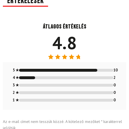
Értékelések
Átlagos értékelés
4.8
Értékelés:
4.83
/ 5
5 ★
10
4 ★
2
3 ★
0
2 ★
0
1 ★
0
Az e-mail címet nem tesszük közzé.
A kötelező mezőket
*
karakterrel
jelöltük