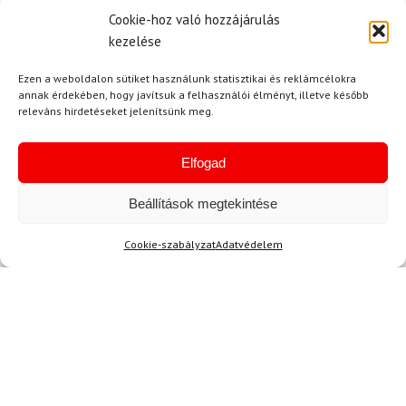
Cookie-hoz való hozzájárulás
kezelése
Egyetértek a
felhasználási feltételekkel és a személyes
Ezen a weboldalon sütiket használunk statisztikai és reklámcélokra
adatok védelmével.
annak érdekében, hogy javítsuk a felhasználói élményt, illetve később
releváns hirdetéseket jelenítsünk meg.
Elfogad
Beállítások megtekintése
Cookie-szabályzat
Adatvédelem
Ajánlott
NEMRÉG MEGTEKINTETT
Lehet, hog
-15%
-11%
Ingyenes szállítás
Ingyenes szállítás