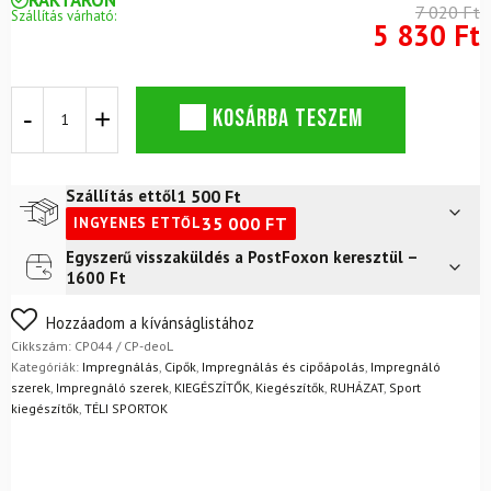
7 020 Ft
Szállítás várható:
5 830 Ft
CREP
KOSÁRBA TESZEM
Protect
Deo
Fresh
Linen
1 500
Ft
Szállítás ettől
légfrissítő
35 000
FT
INGYENES ETTŐL
mennyiség
Egyszerű visszaküldés a PostFoxon keresztül –
Futár a címre
2 400
Ft
1600 Ft
FoxPost
1 500
Ft
Nem biztos a választásában? Semmi gond – a terméket
Hozzáadom a kívánságlistához
egyszerűen visszaküldheti 14 napon belül, indoklás nélkül.
Cikkszám:
CP044 / CP-deoL
Mik a visszaküldés feltételei?
Kategóriák:
Impregnálás
,
Cipők
,
Impregnálás és cipőápolás
,
Impregnáló
szerek
,
Impregnáló szerek
,
KIEGÉSZÍTŐK
,
Kiegészítők
,
RUHÁZAT
,
Sport
kiegészítők
,
TÉLI SPORTOK