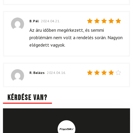
B. Pál
2024.04.21.
Értékelés:
Az áru időben megérkezett, és semmi
5
/ 5
problémám nem volt a rendelés során. Nagyon
elégedett vagyok.
R. Balázs
2024.04.16.
Értékelés:
4
/ 5
Kérdése van?