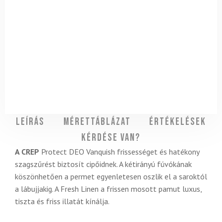
Leírás
Mérettáblázat
Értékelések
Kérdése van?
A CREP
Protect DEO Vanquish frissességet és hatékony
szagszűrést biztosít cipőidnek. A kétirányú fúvókának
köszönhetően a permet egyenletesen oszlik el a saroktól
a lábujjakig. A Fresh Linen a frissen mosott pamut luxus,
tiszta és friss illatát kínálja.