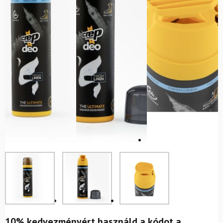
10% kedvezményért használd a kódot a