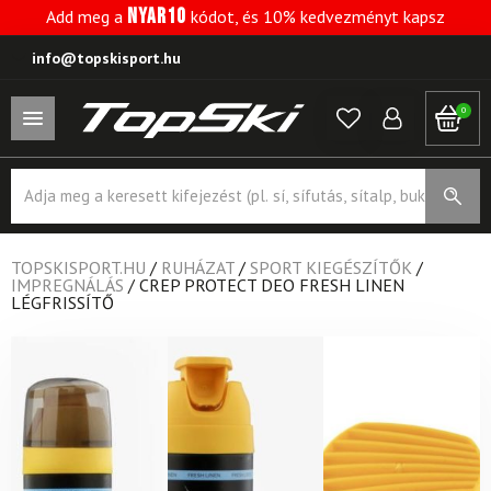
NYAR10
Add meg a
kódot, és 10% kedvezményt kapsz
info@topskisport.hu
0
Products
search
TOPSKISPORT.HU
/
RUHÁZAT
/
SPORT KIEGÉSZÍTŐK
/
IMPREGNÁLÁS
/
CREP PROTECT DEO FRESH LINEN
LÉGFRISSÍTŐ