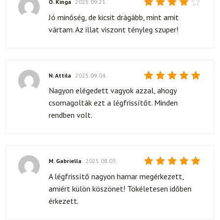
O. Kinga
2025.09.21.
Értékelés:
Jó minőség, de kicsit drágább, mint amit
4
/ 5
vártam. Az illat viszont tényleg szuper!
N. Attila
2025.09.04.
Értékelés:
Nagyon elégedett vagyok azzal, ahogy
5
/ 5
csomagolták ezt a légfrissítőt. Minden
rendben volt.
M. Gabriella
2025.08.03.
Értékelés:
A légfrissítő nagyon hamar megérkezett,
5
/ 5
amiért külön köszönet! Tökéletesen időben
érkezett.