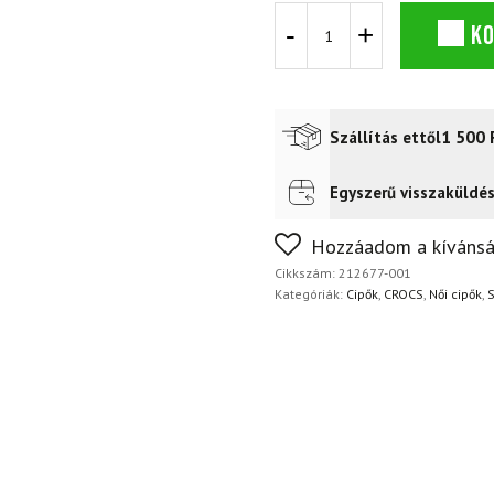
Crocs
K
Classic
Flower
klumpa
fekete
mennyiség
1 500
Szállítás ettől
Egyszerű visszaküldé
Futár a címre
2 400
Ft
FoxPost
1 500
Ft
Nem biztos a választásában
Hozzáadom a kívánsá
napon belül, indoklás nélkül
Cikkszám:
212677-001
Kategóriák:
Cipők
,
CROCS
,
Női cipők
,