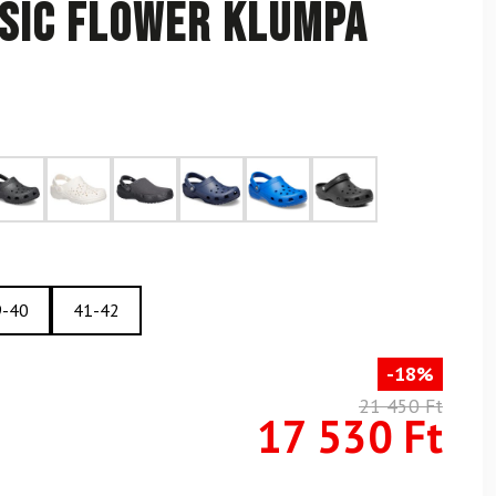
sic Flower klumpa
9-40
41-42
-18%
21 450 Ft
17 530 Ft