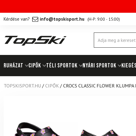
Kérdése van?
info@topskisport.hu
(
H-P: 9:00 - 15:00
)
Products
search
RUHÁZAT
Cipők
TÉLI SPORTOK
NYÁRI SPORTOK
KIEGÉ
TOPSKISPORT.HU
/
CIPŐK
/
CROCS CLASSIC FLOWER KLUMPA