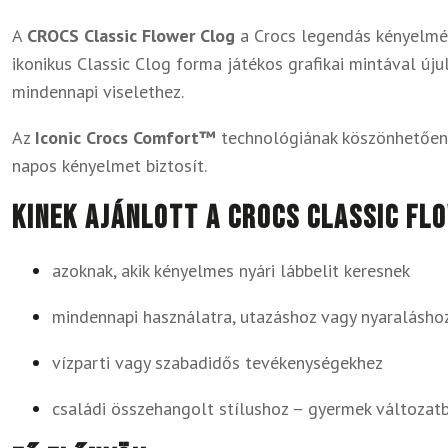
A
CROCS Classic Flower Clog
a Crocs legendás kényelmét 
ikonikus Classic Clog forma játékos grafikai mintával új
mindennapi viselethez.
Az
Iconic Crocs Comfort™
technológiának köszönhetően 
napos kényelmet biztosít.
Kinek ajánlott a CROCS Classic Fl
azoknak, akik kényelmes nyári lábbelit keresnek
mindennapi használatra, utazáshoz vagy nyaralásho
vízparti vagy szabadidős tevékenységekhez
családi összehangolt stílushoz – gyermek változatb