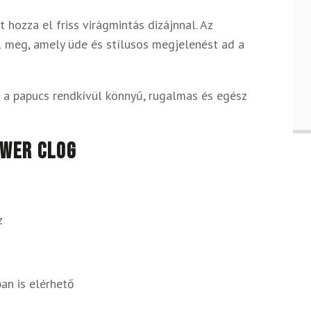
hozza el friss virágmintás dizájnnal. Az
ul meg, amely üde és stílusos megjelenést ad a
a papucs rendkívül könnyű, rugalmas és egész
ower Clog
z
an is elérhető