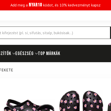
NYAR10
Add meg a
kódot, és 10% kedvezményt kapsz
SZÍTŐK
EGÉSZSÉG
Top márkák
 FEKETE