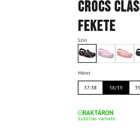
Crocs Clas
fekete
Szín
Méret
37-38
38/39
3
RAKTÁRON
Szállítás várható: