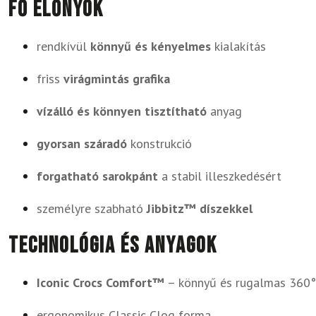
Fő előnyök
rendkívül
könnyű és kényelmes
kialakítás
friss
virágmintás grafika
vízálló és könnyen tisztítható
anyag
gyorsan száradó
konstrukció
forgatható sarokpánt
a stabil illeszkedésért
személyre szabható
Jibbitz™ díszekkel
Technológia és anyagok
Iconic Crocs Comfort™
– könnyű és rugalmas 360°
ergonomikus Classic Clog forma