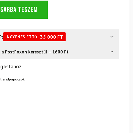
OSÁRBA TESZEM
Ft
35 000
FT
INGYENES ETTŐL
s a PostFoxon keresztül – 1600 Ft
? Semmi gond – a terméket egyszerűen visszaküldheti 14
glistához
.
Mik a visszaküldés feltételei?
Strandpapucsok