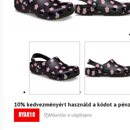
10% kedvezményért használd a kódot a pénz
nyar10
Másolás a vágólapra