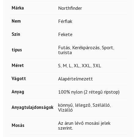
Márka
Northfinder
Nem
Férfiak
Szín
Fekete
Futás
,
Kerékpározás
,
Sport
,
típus
turista
Méret
S
,
M
,
L
,
XL
,
XXL
,
3XL
Vágott
Alapértelmezett
Anyag
100% nylon (2 rétegű ripstop)
könnyű
,
lélegző
,
Szélálló
,
Anyagtulajdonságok
Vízálló
Az árun lévő mosási jelek
Mosás
szerint.