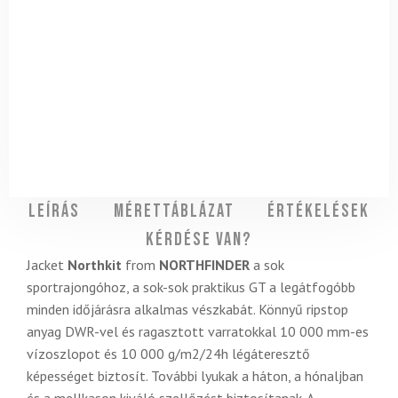
Leírás
Mérettáblázat
Értékelések
Kérdése van?
Jacket
Northkit
from
NORTHFINDER
a sok
sportrajongóhoz, a sok-sok praktikus GT a legátfogóbb
minden időjárásra alkalmas vészkabát. Könnyű ripstop
anyag DWR-vel és ragasztott varratokkal 10 000 mm-es
vízoszlopot és 10 000 g/m2/24h légáteresztő
képességet biztosít. További lyukak a háton, a hónaljban