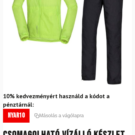
10% kedvezményért használd a kódot a
pénztárnál:
nyar10
Másolás a vágólapra