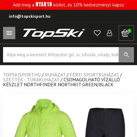
NYAR10
Add meg a
kódot, és 10% kedvezményt kapsz
info@topskisport.hu
0
Products
search
TOPSKISPORT.HU
/
RUHÁZAT
/
FÉRFI SPORTRUHÁZAT
/
SZETTEK - TÚRARUHÁZAT
/
CSOMAGOLHATÓ VÍZÁLLÓ
KÉSZLET NORTHFINDER NORTHKIT GREEN/BLACK