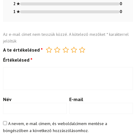
2 ★
0
1 ★
0
Az e-mail címet nem tesszük közzé.
A kötelező mezőket
*
karakterrel
jelöltük
A te értékelésed
*
Értékelésed
*
Név
E-mail
A nevem, e-mail címem, és weboldalcímem mentése a
böngészőben a következő hozzászólásomhoz.