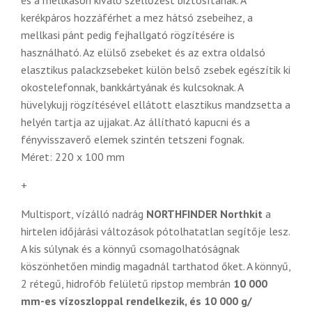
és a mellkason kiváló szellőzést biztosítanak. A
kerékpáros hozzáférhet a mez hátsó zsebeihez, a
mellkasi pánt pedig fejhallgató rögzítésére is
használható. Az elülső zsebeket és az extra oldalsó
elasztikus palackzsebeket külön belső zsebek egészítik ki
okostelefonnak, bankkártyának és kulcsoknak. A
hüvelykujj rögzítésével ellátott elasztikus mandzsetta a
helyén tartja az ujjakat. Az állítható kapucni és a
fényvisszaverő elemek szintén tetszeni fognak.
Méret: 220 x 100 mm
+
Multisport, vízálló nadrág
NORTHFINDER Northkit
a
hirtelen időjárási változások pótolhatatlan segítője lesz.
A kis súlynak és a könnyű csomagolhatóságnak
köszönhetően mindig magadnál tarthatod őket. A könnyű,
2 rétegű, hidrofób felületű ripstop membrán
10 000
mm-es vízoszloppal rendelkezik, és 10 000 g/