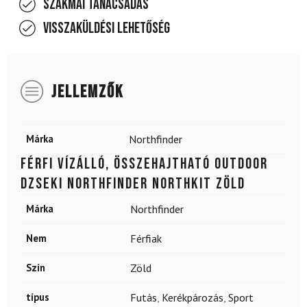
Szakmai tanácsadás
Visszaküldési lehetőség
JELLEMZŐK
Márka
Northfinder
Férfi vízálló, összehajtható outdoor
dzseki NORTHFINDER Northkit zöld
Márka
Northfinder
Nem
Férfiak
Szín
Zöld
típus
Futás
,
Kerékpározás
,
Sport