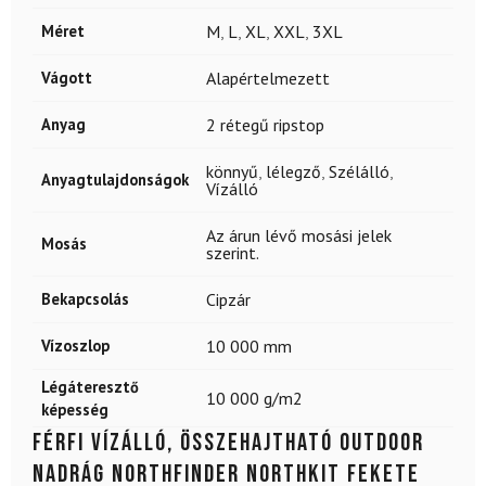
Méret
M
,
L
,
XL
,
XXL
,
3XL
Vágott
Alapértelmezett
Anyag
2 rétegű ripstop
könnyű
,
lélegző
,
Szélálló
,
Anyagtulajdonságok
Vízálló
Az árun lévő mosási jelek
Mosás
szerint.
Bekapcsolás
Cipzár
Vízoszlop
10 000 mm
Légáteresztő
10 000 g/m2
képesség
Férfi vízálló, összehajtható outdoor
nadrág NORTHFINDER Northkit fekete