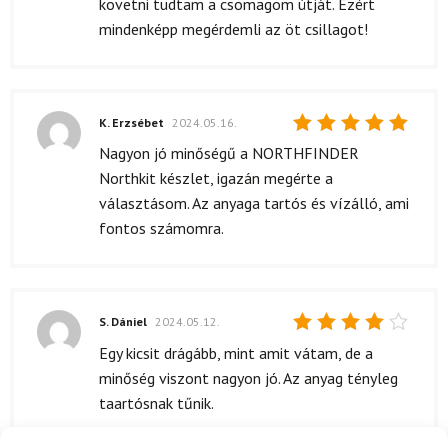
követni tudtam a csomagom útját. Ezért
mindenképp megérdemli az öt csillagot!
K. Erzsébet
2024.05.16.
Értékelés:
Nagyon jó minőségű a NORTHFINDER
5
/ 5
Northkit készlet, igazán megérte a
választásom. Az anyaga tartós és vízálló, ami
fontos számomra.
S. Dániel
2024.05.12.
Értékelés:
Egy kicsit drágább, mint amit vátam, de a
4
/ 5
minőség viszont nagyon jó. Az anyag tényleg
taartósnak tűnik.