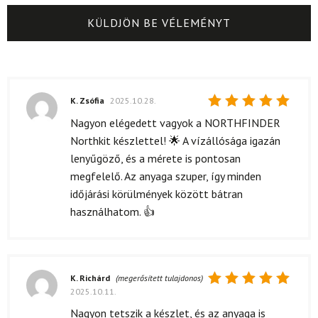
K. Zsófia
2025.10.28.
Értékelés:
Nagyon elégedett vagyok a NORTHFINDER
5
/ 5
Northkit készlettel! 🌟 A vízállósága igazán
lenyűgöző, és a mérete is pontosan
megfelelő. Az anyaga szuper, így minden
időjárási körülmények között bátran
használhatom. 👍
K. Richárd
(megerősített tulajdonos)
2025.10.11.
Értékelés:
5
/ 5
Nagyon tetszik a készlet, és az anyaga is