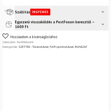
NORTHFINDER
Northkit
Green/Black
Szállítás
INGYENES
mennyiség
Egyszerű visszaküldés a PostFoxon keresztül –
Futár a címre
Ingyenes
1600 Ft
FoxPost
Ingyenes
Nem biztos a választásában? Semmi gond – a terméket
Hozzáadom a kívánságlistához
egyszerűen visszaküldheti 14 napon belül, indoklás nélkül.
Cikkszám:
Northkitset4
Mik a visszaküldés feltételei?
Kategóriák:
SZETTEK - Túraruházat
,
Férfi sportruházat
,
RUHÁZAT