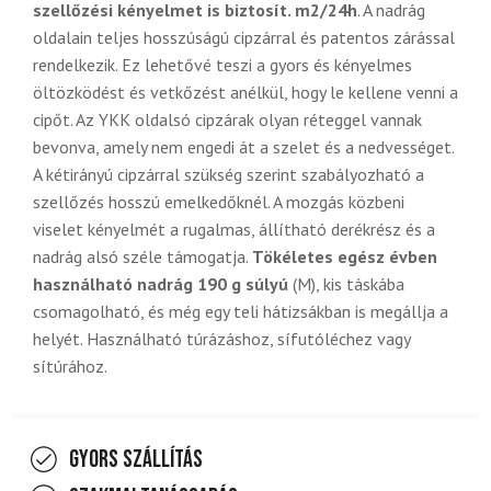
szellőzési kényelmet is biztosít. m2/24h
. A nadrág
oldalain teljes hosszúságú cipzárral és patentos zárással
rendelkezik. Ez lehetővé teszi a gyors és kényelmes
öltözködést és vetkőzést anélkül, hogy le kellene venni a
cipőt. Az YKK oldalsó cipzárak olyan réteggel vannak
bevonva, amely nem engedi át a szelet és a nedvességet.
A kétirányú cipzárral szükség szerint szabályozható a
szellőzés hosszú emelkedőknél. A mozgás közbeni
viselet kényelmét a rugalmas, állítható derékrész és a
nadrág alsó széle támogatja.
Tökéletes egész évben
használható nadrág 190 g súlyú
(M), kis táskába
csomagolható, és még egy teli hátizsákban is megállja a
helyét. Használható túrázáshoz, sífutóléchez vagy
sítúrához.
Gyors szállítás