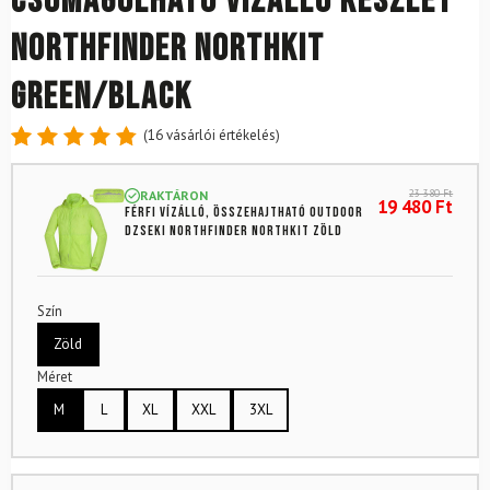
Csomagolható vízálló készlet
NORTHFINDER Northkit
Green/Black
(
16
vásárlói értékelés)
Értékelés
16
4.88
az
23 380
Ft
RAKTÁRON
5-ből,
19 480
Ft
Férfi vízálló, összehajtható outdoor
értékelés
dzseki NORTHFINDER Northkit zöld
alapján
Szín
Zöld
Méret
M
L
XL
XXL
3XL