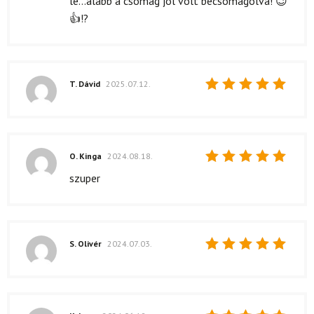
le...alább a csomag jól volt becsomagolva! 😉
👍!?
T. Dávid
2025.07.12.
Értékelés:
5
/ 5
O. Kinga
2024.08.18.
Értékelés:
szuper
5
/ 5
S. Olivér
2024.07.03.
Értékelés:
5
/ 5