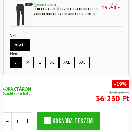
21 450
Ft
RAKTÁRON
16 750
Ft
Férfi vízálló, összehajtható outdoor
nadrág NORTHFINDER Northkit fekete
Szín
Fekete
Méret
S
M
L
XL
XXL
3XL
-19%
RAKTÁRON
44 830 Ft
Szállítás várható:
36 230 Ft
Csomagolható
KOSÁRBA TESZEM
vízálló
készlet