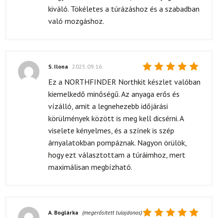
kiváló. Tökéletes a túrázáshoz és a szabadban
való mozgáshoz.
S. Ilona
2025.09.16.
Értékelés:
Ez a NORTHFINDER Northkit készlet valóban
5
/ 5
kiemelkedő minőségű. Az anyaga erős és
vízálló, amit a legnehezebb időjárási
körülmények között is meg kell dicsérni. A
viselete kényelmes, és a színek is szép
árnyalatokban pompáznak. Nagyon örülök,
hogy ezt választottam a túráimhoz, mert
maximálisan megbízható.
A. Boglárka
(megerősített tulajdonos)