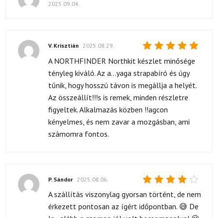
2025.09.04.
Értékelés:
5
/ 5
V. Krisztián
2025.08.29.
Értékelés:
A NORTHFINDER Northkit készlet minősége
5
/ 5
tényleg kiváló. Az a...yaga strapabíró és úgy
tűnik, hogy hosszú távon is megállja a helyét.
Az összeállít!!!s is remek, minden részletre
figyeltek. Alkalmazás közben !!agcon
kényelmes, és nem zavar a mozgásban, ami
számomra fontos.
P. Sándor
2025.08.06.
Értékelés:
A szállítás viszonylag gyorsan történt, de nem
4
/ 5
érkezett pontosan az ígért időpontban. 😅 De