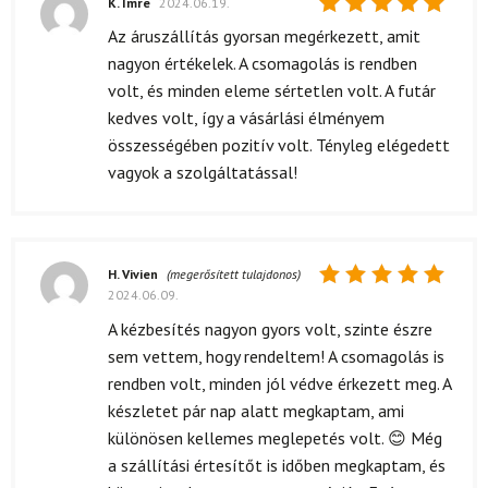
K. Imre
2024.06.19.
Értékelés:
Az áruszállítás gyorsan megérkezett, amit
5
/ 5
nagyon értékelek. A csomagolás is rendben
volt, és minden eleme sértetlen volt. A futár
kedves volt, így a vásárlási élményem
összességében pozitív volt. Tényleg elégedett
vagyok a szolgáltatással!
H. Vivien
(megerősített tulajdonos)
2024.06.09.
Értékelés:
5
/ 5
A kézbesítés nagyon gyors volt, szinte észre
sem vettem, hogy rendeltem! A csomagolás is
rendben volt, minden jól védve érkezett meg. A
készletet pár nap alatt megkaptam, ami
különösen kellemes meglepetés volt. 😊 Még
a szállítási értesítőt is időben megkaptam, és