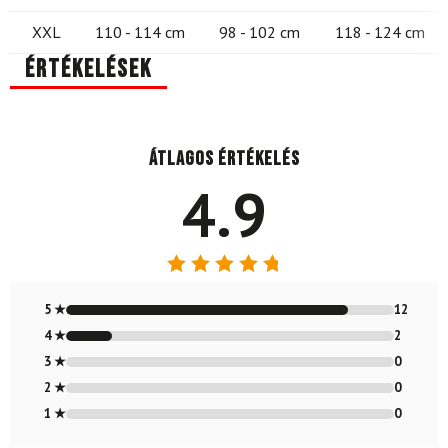
XXL
110 - 114 cm
98 - 102 cm
118 - 124 cm
Értékelések
Átlagos értékelés
4.9
Értékelés:
4.86
/ 5
5 ★
12
4 ★
2
3 ★
0
2 ★
0
1 ★
0