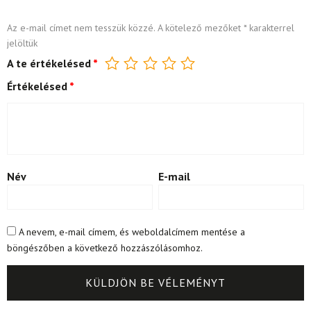
Az e-mail címet nem tesszük közzé.
A kötelező mezőket
*
karakterrel
jelöltük
A te értékelésed
*
Értékelésed
*
Név
E-mail
A nevem, e-mail címem, és weboldalcímem mentése a
böngészőben a következő hozzászólásomhoz.