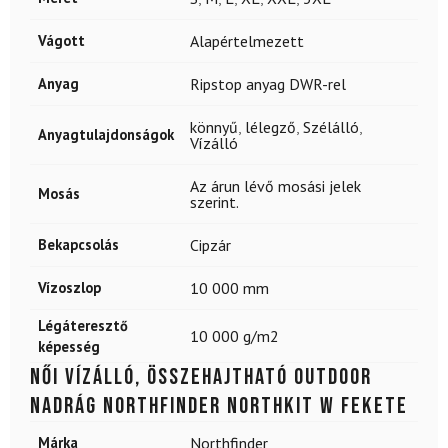
Vágott
Alapértelmezett
Anyag
Ripstop anyag DWR-rel
könnyű
,
lélegző
,
Szélálló
,
Anyagtulajdonságok
Vízálló
Az árun lévő mosási jelek
Mosás
szerint.
Bekapcsolás
Cipzár
Vízoszlop
10 000 mm
Légáteresztő
10 000 g/m2
képesség
Női vízálló, összehajtható outdoor
nadrág NORTHFINDER Northkit W fekete
Márka
Northfinder