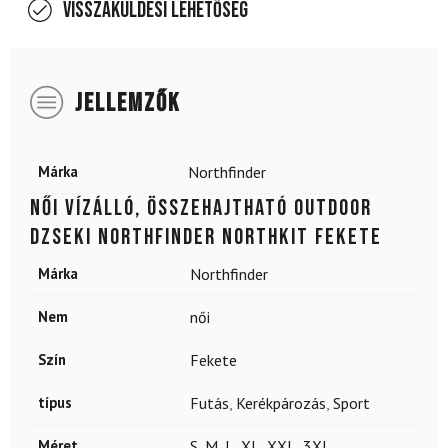
Visszaküldési lehetőség
JELLEMZŐK
Márka
Northfinder
Női vízálló, összehajtható outdoor
dzseki NORTHFINDER Northkit fekete
Márka
Northfinder
Nem
női
Szín
Fekete
típus
Futás
,
Kerékpározás
,
Sport
Méret
S
,
M
,
L
,
XL
,
XXL
,
3XL