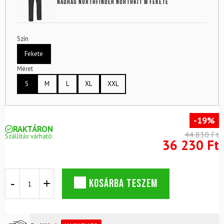
nadrág NORTHFINDER Northkit W fekete
Szín
Fekete
Méret
S
M
L
XL
XXL
-19%
RAKTÁRON
44 830 Ft
Szállítás várható:
36 230 Ft
Csomagolható
KOSÁRBA TESZEM
vízálló
készlet
NORTHFINDER
Northkit