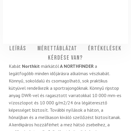
Leírás
Mérettáblázat
Értékelések
Kérdése van?
Kabát
Northkit
márkától
A NORTHFINDER
a
legátfogóbb minden időjárásra alkalmas vészkabát.
Könnyű, sokoldalú és csomagolható, sok praktikus
kütyüvel rendelkezik a sportrajongóknak. Könnyű ripstop
anyag DWR-vel és ragasztott varratokkal 10 000 mm-es
vízoszlopot és 10 000 g/m2/24 óra légáteresztő
képességet biztosít. További nyílások a háton, a
hónaljban és a mellkason kiváló szellőzést biztosítanak.
A kerékpáros hozzáférhet a mez hátsó zsebeihez, a