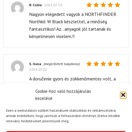
B. Csilla
2024.07.19.
Értékelés:
Nagyon elégedett vagyok a NORTHFINDER
5
/ 5
Northkit W Black készlettel, a minőség
fantasztikus! Az...anyagok jól tartanak és
kényelmesen viselem.!!
S. Ilona
(megerősített tulajdonos)
2024.07.02.
Értékelés:
5
/ 5
A doručenie gyors és zökkenőmentes volt, a
csomagolás is rendben volt. A termék a
Cookie-hoz való hozzájárulás
megadott időn belül érkezett meg, ami
kezelése
kellemes meglepetés volt számomra.
Szeretem, amikor a szállítási folyamat ilyen
Ezen a weboldalon sütiket használunk statisztikai és reklámcélokra
gördülékeny.
annak érdekében, hogy javítsuk a felhasználói élményt, illetve később
releváns hirdetéseket jelenítsünk meg.