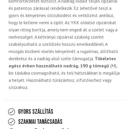
komfortérzetet biztosít. A nadrág oldalt teljes cipzárral
és patentos zárással rendelkezik. Ez lehetővé teszi a
gyors és kényelmes öltözködést és vetkőzést anélkül,
hogy le kellene venni a cipőt. Az YKK oldalsó cipzárokat
olyan réteg borítja, amely nem engedi át a szelet vagy a
nedvességet. A kétirányú cipzárral szükség szerint
szabályozható a szellőzés hosszú emelkedőknél. A
mozgás közbeni viselés kényelmét a rugalmas, állítható
derékrész és a nadrág alsó széle támogatja.
Tökéletes
egész évben használható nadrág, 190 g tömegű
(M),
kis táskába csomagolható, és teli hátizsákban is megállja
a helyét. Használható túrázáshoz, sífutólechez vagy
sítúrához.
Gyors szállítás
Szakmai tanácsadás