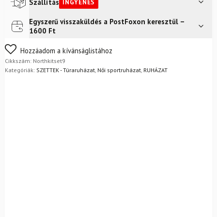
W
Szállítás
INGYENES
Black
mennyiség
Egyszerű visszaküldés a PostFoxon keresztül –
Futár a címre
Ingyenes
1600 Ft
FoxPost
Ingyenes
Nem biztos a választásában? Semmi gond – a terméket
Hozzáadom a kívánságlistához
egyszerűen visszaküldheti 14 napon belül, indoklás nélkül.
Cikkszám:
Northkitset9
Mik a visszaküldés feltételei?
Kategóriák:
SZETTEK - Túraruházat
,
Női sportruházat
,
RUHÁZAT