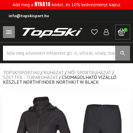
NYAR10
Add meg a
kódot, és 10% kedvezményt kapsz
info@topskisport.hu
0
Products
search
TOPSKISPORT.HU
/
RUHÁZAT
/
NŐI SPORTRUHÁZAT
/
SZETTEK - TÚRARUHÁZAT
/
CSOMAGOLHATÓ VÍZÁLLÓ
KÉSZLET NORTHFINDER NORTHKIT W BLACK