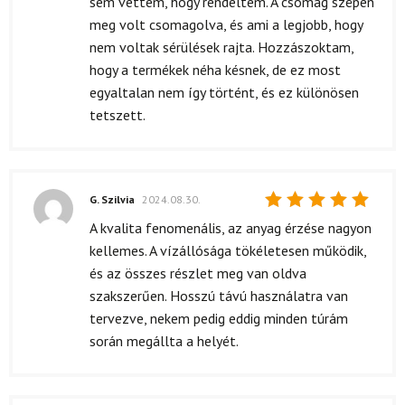
sem vettem, hogy rendeltem. A csomag szépen
meg volt csomagolva, és ami a legjobb, hogy
nem voltak sérülések rajta. Hozzászoktam,
hogy a termékek néha késnek, de ez most
egyaltalan nem így történt, és ez különösen
tetszett.
G. Szilvia
2024.08.30.
Értékelés:
A kvalita fenomenális, az anyag érzése nagyon
5
/ 5
kellemes. A vízállósága tökéletesen működik,
és az összes részlet meg van oldva
szakszerűen. Hosszú távú használatra van
tervezve, nekem pedig eddig minden túrám
során megállta a helyét.