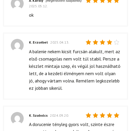
A. Károly
(megerősített tulajdonos)
2025.05.12.
Értékelés:
5
/ 5
ok
K. Erzsébet
2025.04.13.
Értékelés:
A balenie nekem kicsit furcsán alakult, mert az
4
/ 5
első csomagolas nem volt túl stabil. Persze a
készlet mintaja szep, és végül jol használható
lett, de a kezdeti élményem nem volt olyan
jó, ahogy vártam volna. Remélem legkozelebb
ez jobban sikerül.
K. Szabolcs
2024.09.20.
Értékelés:
A dorucenie tényleg gyors volt, szinte észre
5
/ 5