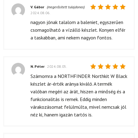
V. Gábor
(megerősített tulajdonos)
2024.08.06.
Értékelés:
5
/ 5
nagyon jónak talalom a baleniet, egyszerűen
csomagolható a vízálló készlet. Konyen elfér
a taskabban, ami nekem nagyon fontos.
N. Péter
2024.08.05.
Értékelés:
Számomra a NORTHFINDER Northkit W Black
5
/ 5
készlet ár-érték aránya kiváló. A termék
valóban megéri az árát, hiszen a minőség és a
funkcionalitás is remek. Eddig minden
várakozásomat felülmúlta, mivel nemcsak jól
néz ki, hanem igazán tartós is.