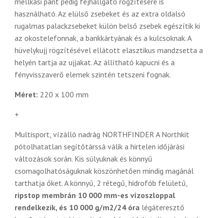
mellkasi pánt pedig fejhallgató rögzítésére is
használható. Az elülső zsebeket és az extra oldalsó
rugalmas palackzsebeket külön belső zsebek egészítik ki
az okostelefonnak, a bankkártyának és a kulcsoknak. A
hüvelykujj rögzítésével ellátott elasztikus mandzsetta a
helyén tartja az ujjakat. Az állítható kapucni és a
fényvisszaverő elemek szintén tetszeni fognak.
Méret:
220 x 100 mm
+
Multisport, vízálló nadrág NORTHFINDER A Northkit
pótolhatatlan segítőtárssá válik a hirtelen időjárási
változások során. Kis súlyuknak és könnyű
csomagolhatóságuknak köszönhetően mindig magánál
tarthatja őket. A könnyű, 2 rétegű, hidrofób felületű,
ripstop membrán 10 000 mm-es vízoszloppal
rendelkezik, és 10 000 g/m2/24 óra
légáteresztő