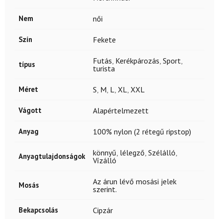
Nem
női
Szín
Fekete
Futás
,
Kerékpározás
,
Sport
,
típus
turista
Méret
S
,
M
,
L
,
XL
,
XXL
Vágott
Alapértelmezett
Anyag
100% nylon (2 rétegű ripstop)
könnyű
,
lélegző
,
Szélálló
,
Anyagtulajdonságok
Vízálló
Az árun lévő mosási jelek
Mosás
szerint.
Bekapcsolás
Cipzár