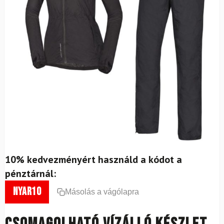
10% kedvezményért használd a kódot a
pénztárnál:
nyar10
Másolás a vágólapra