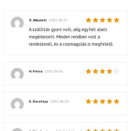
O. Nikolett
2025.09.17.
Értékelés:
A szállítás gyors volt, alig egy hét alatt
5
/ 5
megérkezett. Minden rendben volt a
rendelésnél, és a csomagolás is megfelelő.
H. Petra
2025.09.06.
Értékelés:
4
/ 5
K. Dorottya
2025.08.20.
Értékelés:
5
/ 5