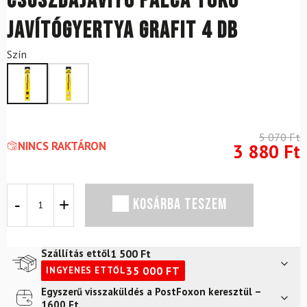
Csúszdajavító pálca TOKO
javítógyertya grafit 4 db
Szín
5 070
Ft
NINCS RAKTÁRON
3 880
Ft
Csúszdajavító
KOSÁRBA TESZEM
pálca
TOKO
javítógyertya
grafit
1 500
Ft
Szállítás ettől
4
35 000
FT
INGYENES ETTŐL
db
mennyiség
Egyszerű visszaküldés a PostFoxon keresztül –
Futár a címre
2 400
Ft
1600 Ft