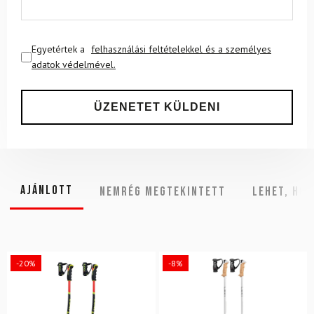
Egyetértek a
felhasználási feltételekkel és a személyes
adatok védelmével.
Ajánlott
NEMRÉG MEGTEKINTETT
Lehet, hog
-20%
-8%