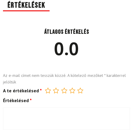
Értékelések
Átlagos értékelés
0.0
Az e-mail címet nem tesszük közzé.
A kötelező mezőket
*
karakterrel
jelöltük
A te értékelésed
*
Értékelésed
*