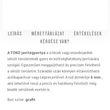
Leírás
Mérettáblázat
Értékelések
Kérdése van?
A TOKO javítógyertya
a sílécek vagy snowboardok
sérült területeinek gyors és költséghatékony javítására
szolgál. Egyszerűen meggyújtható és precízen felvihető
a sérült területre. Száradás után könnyen eltávolítható
acélkaparóval vagy talpreszelővel. A rúd átmérője
6 mm
,
ami lehetővé teszi a precíz és hatékony felvitelt még
kisebb sérülések esetén is.
Bot színe:
grafit