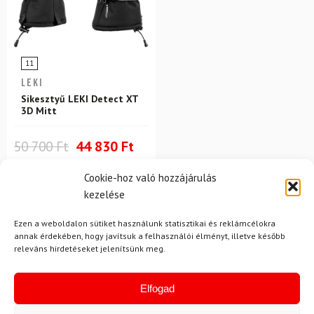
11
LEKI
Síkesztyű LEKI Detect XT
3D Mitt
50 700 Ft
44 830 Ft
Raktáron
Cookie-hoz való hozzájárulás
kezelése
Ezen a weboldalon sütiket használunk statisztikai és reklámcélokra
annak érdekében, hogy javítsuk a felhasználói élményt, illetve később
releváns hirdetéseket jelenítsünk meg.
Elfogad
Hírek