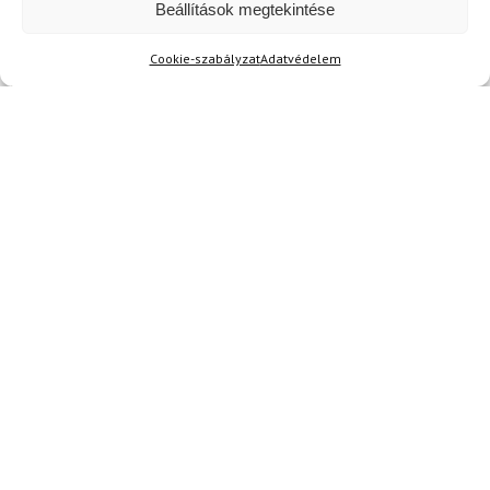
Beállítások megtekintése
Aktuális hírek megtekintése
Cookie-szabályzat
Adatvédelem
Akció
TERMÉKEK BEMUTATÁSA HASZNÁLAT KÖZBEN
SZERETNE ELSŐKÉNT ÉRTESÜLNI AZ
ÚJDONSÁGAINKRÓL?