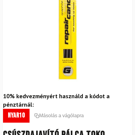
10% kedvezményért használd a kódot a
pénztárnál:
nyar10
Másolás a vágólapra