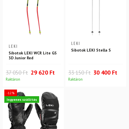
LEKI
LEKI
Síbotok LEKI Stella S
Síbotok LEKI WCR Lite GS
3D Junior Red
37 050 Ft
29 620 Ft
33 150 Ft
30 400 Ft
Raktáron
Raktáron
-12%
Ingyenes szállítás