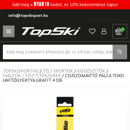
NYAR10
Add meg a
kódot, és 10% kedvezményt kapsz
info@topskisport.hu
0
Products
search
TOPSKISPORT.HU
/
TÉLI SPORTOK
/
KIEGÉSZÍTŐK
/
VIASZOK / TISZTÍTÓSZEREK
/
CSÚSZDAJAVÍTÓ PÁLCA TOKO
JAVÍTÓGYERTYA GRAFIT 4 DB