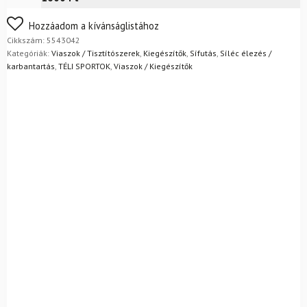
FoxPost
1 500
Ft
Nem biztos a választásában? Semmi gond – a terméket
Hozzáadom a kívánságlistához
egyszerűen visszaküldheti 14 napon belül, indoklás nélkül.
Cikkszám:
5543042
Mik a visszaküldés feltételei?
Kategóriák:
Viaszok / Tisztítószerek
,
Kiegészítők
,
Sífutás
,
Síléc élezés /
karbantartás
,
TÉLI SPORTOK
,
Viaszok / Kiegészítők