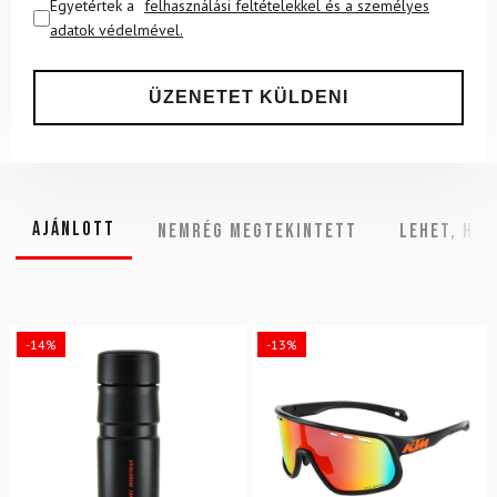
Egyetértek a
felhasználási feltételekkel és a személyes
adatok védelmével.
Ajánlott
NEMRÉG MEGTEKINTETT
Lehet, hog
-14%
-13%