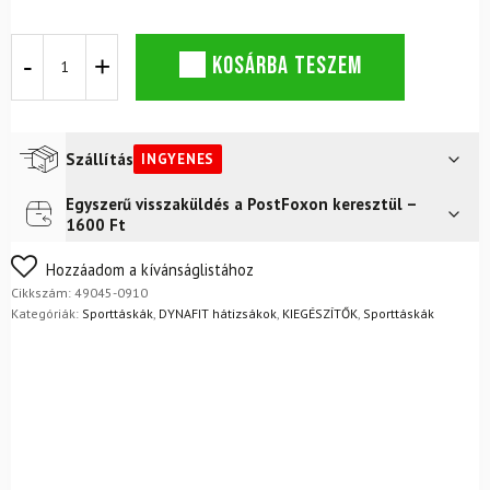
DYNAFIT
KOSÁRBA TESZEM
40
literes
sporttáska,
fekete
mennyiség
Szállítás
INGYENES
Egyszerű visszaküldés a PostFoxon keresztül –
Futár a címre
Ingyenes
1600 Ft
FoxPost
Ingyenes
Nem biztos a választásában? Semmi gond – a terméket
Hozzáadom a kívánságlistához
egyszerűen visszaküldheti 14 napon belül, indoklás nélkül.
Cikkszám:
49045-0910
Mik a visszaküldés feltételei?
Kategóriák:
Sporttáskák
,
DYNAFIT hátizsákok
,
KIEGÉSZÍTŐK
,
Sporttáskák