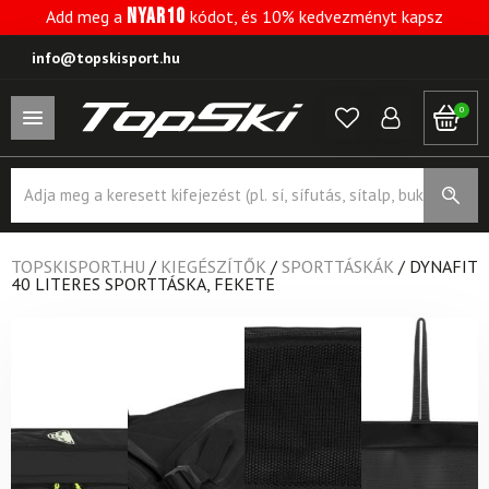
NYAR10
Add meg a
kódot, és 10% kedvezményt kapsz
info@topskisport.hu
0
Products
search
TOPSKISPORT.HU
/
KIEGÉSZÍTŐK
/
SPORTTÁSKÁK
/
DYNAFIT
40 LITERES SPORTTÁSKA, FEKETE