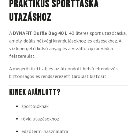
praktikus sporttáska
utazáshoz
A
DYNAFIT Duffle Bag 40 L
40 literes sport utazótáska,
amely ideális hétvégi kirándulásokhoz és edzésekhez. A
vízlepergető külső anyag és a vízálló cipzár védi a
felszerelést.
A megerősített alj és az átgondolt belső elrendezés
biztonságos és rendszerezett tárolást biztosít.
Kinek ajánlott?
sportolóknak
rövid utazásokhoz
edzőtermi használatra