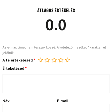
Átlagos értékelés
0.0
Az e-mail címet nem tesszük közzé.
A kötelező mezőket
*
karakterrel
jelöltük
A te értékelésed
*
Értékelésed
*
Név
E-mail