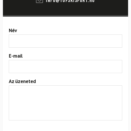
info@topskisport.hu
Név
E-mail
Az üzeneted