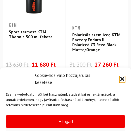
KTM
KTM
Sport termosz KTM
Polarizált szemüveg KTM
Thermic 500 ml fekete
Factory Enduro II
Polarized C3 Revo Black
Matte/Orange
13 650 Ft
11 680 Ft
31 200 Ft
27 260 Ft
Raktáron
Raktáron
Cookie-hoz való hozzájárulás
kezelése
-25%
-10%
Ingyenes szállítás
Ezen a weboldalon sütiket használunk statisztikai és reklámcélokra
annak érdekében, hogy javítsuk a felhasználói élményt, illetve később
releváns hirdetéseket jelenítsünk meg.
Elfogad