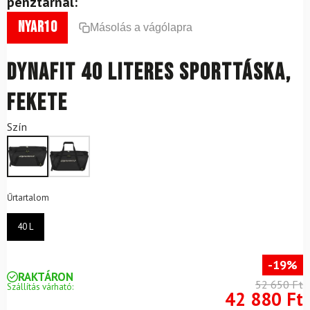
pénztárnál:
nyar10
Másolás a vágólapra
DYNAFIT 40 literes sporttáska,
fekete
Szín
Űrtartalom
40 L
-19%
RAKTÁRON
52 650 Ft
Szállítás várható:
42 880 Ft