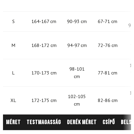
9
S
164-167 cm
90-93 cm
67-71 cm
97
9
M
168-172 cm
94-97 cm
72-76 cm
1
1
98-101
L
170-173 cm
77-81 cm
1
cm
1
102-105
XL
172-175 cm
82-86 cm
1
cm
Méret
Testmagasság
Derék méret
Csípő
Belső