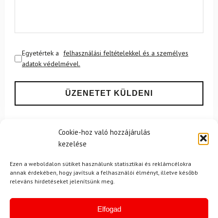
Egyetértek a
felhasználási feltételekkel és a személyes
adatok védelmével.
Cookie-hoz való hozzájárulás
kezelése
Ajánlott
NEMRÉG MEGTEKINTETT
Lehet, hog
Ezen a weboldalon sütiket használunk statisztikai és reklámcélokra
annak érdekében, hogy javítsuk a felhasználói élményt, illetve később
releváns hirdetéseket jelenítsünk meg.
-13%
Elfogad