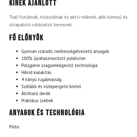
Kinek ajánlott
Trail futóknak, túrázóknak és aktív nőknek, akik könnyű és
strapabíró ruházatot keresnek.
Fő előnyök
Gyorsan száradó, nedvességelvezető anyagok
100% újrahasznosított poliészter
Polygiene szagsemlegesítő technológia
Hibrid kialakítás
4 irányú rugalmasság
Szélálló és vízlepergető kivitel
Állítható derék
Praktikus zsebek
Anyagok és technológia
Póló: