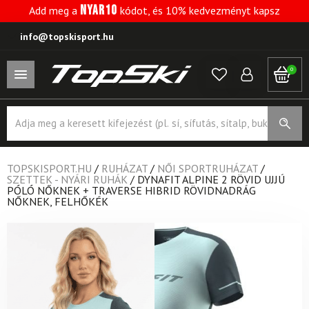
NYAR10
Add meg a
kódot, és 10% kedvezményt kapsz
info@topskisport.hu
0
Products
search
TOPSKISPORT.HU
/
RUHÁZAT
/
NŐI SPORTRUHÁZAT
/
SZETTEK - NYÁRI RUHÁK
/
DYNAFIT ALPINE 2 RÖVID UJJÚ
PÓLÓ NŐKNEK + TRAVERSE HIBRID RÖVIDNADRÁG
NŐKNEK, FELHŐKÉK