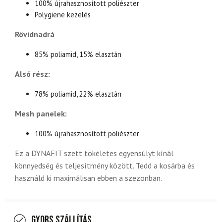
100% újrahasznosított poliészter
Polygiene kezelés
Rövidnadrá
85% poliamid, 15% elasztán
Alsó rész:
78% poliamid, 22% elasztán
Mesh panelek:
100% újrahasznosított poliészter
Ez a DYNAFIT szett tökéletes egyensúlyt kínál
könnyedség és teljesítmény között. Tedd a kosárba és
használd ki maximálisan ebben a szezonban.
Gyors szállítás