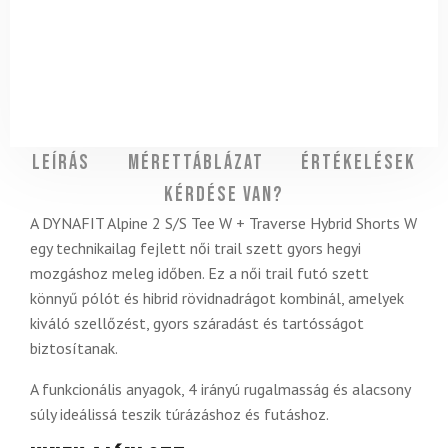
Leírás
Mérettáblázat
Értékelések
Kérdése van?
A DYNAFIT Alpine 2 S/S Tee W + Traverse Hybrid Shorts W
egy technikailag fejlett női trail szett gyors hegyi
mozgáshoz meleg időben. Ez a női trail futó szett
könnyű pólót és hibrid rövidnadrágot kombinál, amelyek
kiváló szellőzést, gyors száradást és tartósságot
biztosítanak.
A funkcionális anyagok, 4 irányú rugalmasság és alacsony
súly ideálissá teszik túrázáshoz és futáshoz.