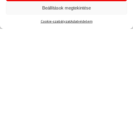
Beállítások megtekintése
Cookie-szabályzat
Adatvédelem
M
UNDER ARMOUR
Boxerek Under Armour M
Perf Cotton Nov 3in -
Fekete
15 600 Ft
13 610 Ft
Raktáron