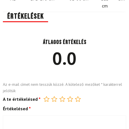
cm
Értékelések
Átlagos értékelés
0.0
Az e-mail címet nem tesszük közzé.
A kötelező mezőket
*
karakterrel
jelöltük
A te értékelésed
*
Értékelésed
*