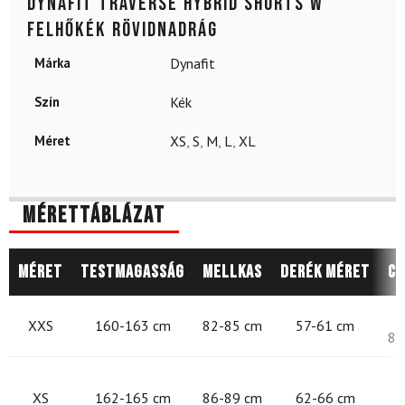
DYNAFIT Traverse Hybrid Shorts W
Felhőkék Rövidnadrág
Márka
Dynafit
Szín
Kék
Méret
XS
,
S
,
M
,
L
,
XL
Mérettáblázat
Méret
Testmagasság
Mellkas
Derék méret
Cs
8
XXS
160-163 cm
82-85 cm
57-61 cm
87
8
XS
162-165 cm
86-89 cm
62-66 cm