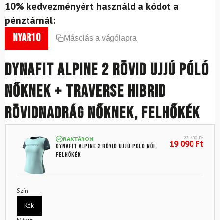
10% kedvezményért használd a kódot a
pénztárnál:
nyar10
Másolás a vágólapra
DYNAFIT Alpine 2 rövid ujjú póló
nőknek + Traverse hibrid
rövidnadrág nőknek, felhőkék
23 400
Ft
RAKTÁRON
19 090
Ft
DYNAFIT Alpine 2 rövid ujjú póló női,
felhőkék
Szín
Kék