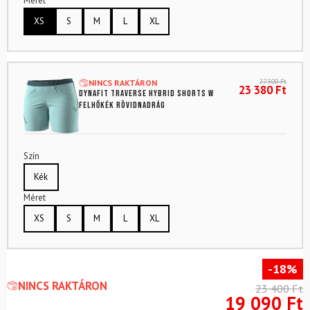
Méret
XS
S
M
L
XL
27 300
Ft
NINCS RAKTÁRON
23 380
Ft
DYNAFIT Traverse Hybrid Shorts W
Felhőkék Rövidnadrág
Szín
Kék
Méret
XS
S
M
L
XL
-18%
NINCS RAKTÁRON
23 400
Ft
19 090
Ft