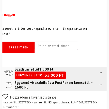
Elfogyott
Szeretne értesítést kapni, ha ez a termék újra raktáron
lesz?
ÉRTESÍTSEN
1 500
Ft
Szállítás ettől
35 000
FT
INGYENES ETTŐL
Egyszerű visszaküldés a PostFoxon keresztül –
Futár a címre
2 400
Ft
1600 Ft
FoxPost
1 500
Ft
Nem biztos a választásában? Semmi gond – a terméket
Hozzáadom a kívánságlistához
egyszerűen visszaküldheti 14 napon belül, indoklás nélkül.
Kategóriák:
SZETTEK - Nyári ruhák
,
Női sportruházat
,
RUHÁZAT
,
SZETTEK -
Mik a visszaküldés feltételei?
Túraruházat