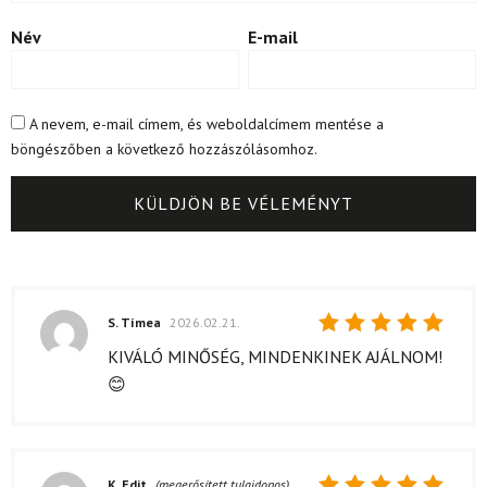
Név
E-mail
A nevem, e-mail címem, és weboldalcímem mentése a
böngészőben a következő hozzászólásomhoz.
S. Tímea
2026.02.21.
Értékelés:
KIVÁLÓ MINŐSÉG, MINDENKINEK AJÁLNOM!
5
/ 5
😊
K. Edit
(megerősített tulajdonos)