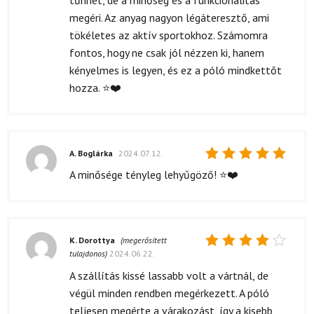
megéri. Az anyag nagyon légáteresztő, ami
tökéletes az aktív sportokhoz. Számomra
fontos, hogy ne csak jól nézzen ki, hanem
kényelmes is legyen, és ez a póló mindkettőt
hozza. ⭐❤️
A. Boglárka
2024.07.12.
Értékelés:
A minősége tényleg lehyűgöző! ⭐❤️
5
/ 5
K. Dorottya
(megerősített
tulajdonos)
2024.06.22.
Értékelés:
4
/ 5
A szállítás kissé lassabb volt a vártnál, de
végül minden rendben megérkezett. A póló
teljesen megérte a várakozást, így a kisebb