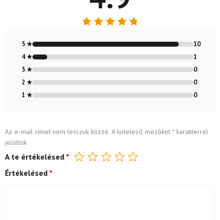
Értékelés:
4.91
/ 5
5 ★
10
4 ★
1
3 ★
0
2 ★
0
1 ★
0
Az e-mail címet nem tesszük közzé.
A kötelező mezőket
*
karakterrel
jelöltük
A te értékelésed
*
Értékelésed
*