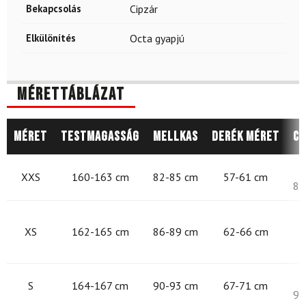
Bekapcsolás
Cipzár
Elkülönítés
Octa gyapjú
Mérettáblázat
Méret
Testmagasság
Mellkas
Derék méret
Cs
8
XXS
160-163 cm
82-85 cm
57-61 cm
87
8
XS
162-165 cm
86-89 cm
62-66 cm
9
S
164-167 cm
90-93 cm
67-71 cm
97