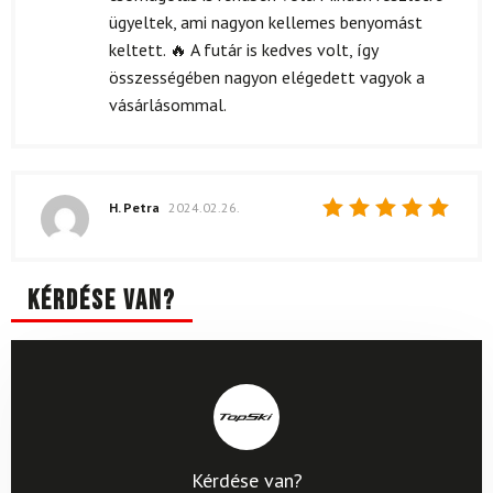
ügyeltek, ami nagyon kellemes benyomást
keltett. 🔥 A futár is kedves volt, így
összességében nagyon elégedett vagyok a
vásárlásommal.
H. Petra
2024.02.26.
Értékelés:
5
/ 5
Kérdése van?
Kérdése van?