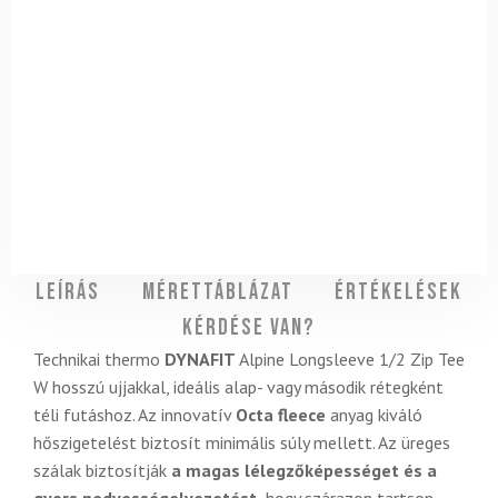
Leírás
Mérettáblázat
Értékelések
Kérdése van?
Technikai thermo
DYNAFIT
Alpine Longsleeve 1/2 Zip Tee
W hosszú ujjakkal, ideális alap- vagy második rétegként
téli futáshoz. Az innovatív
Octa fleece
anyag kiváló
hőszigetelést biztosít minimális súly mellett. Az üreges
szálak biztosítják
a magas lélegzőképességet és a
gyors nedvességelvezetést,
hogy szárazon tartson