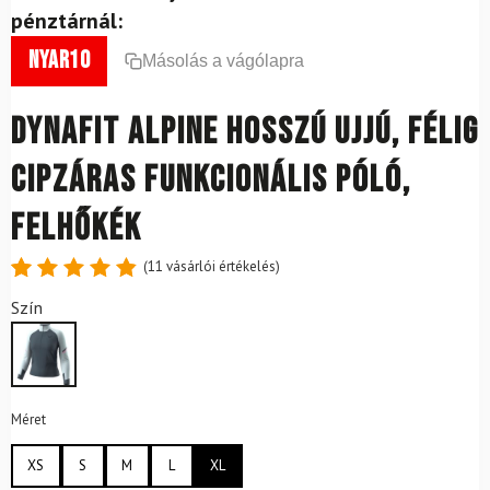
pénztárnál:
nyar10
Másolás a vágólapra
DYNAFIT Alpine hosszú ujjú, félig
cipzáras funkcionális póló,
felhőkék
(
11
vásárlói értékelés)
Értékelés
11
Szín
4.91
az
5-ből,
értékelés
alapján
Méret
XS
S
M
L
XL