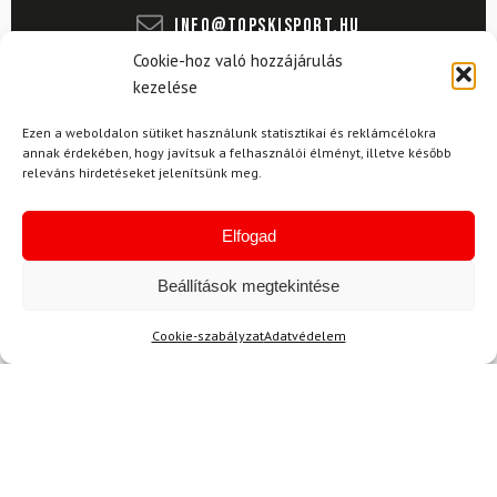
info@topskisport.hu
Cookie-hoz való hozzájárulás
kezelése
Ezen a weboldalon sütiket használunk statisztikai és reklámcélokra
Név
annak érdekében, hogy javítsuk a felhasználói élményt, illetve később
releváns hirdetéseket jelenítsünk meg.
E-mail
Elfogad
Beállítások megtekintése
Az üzeneted
Cookie-szabályzat
Adatvédelem