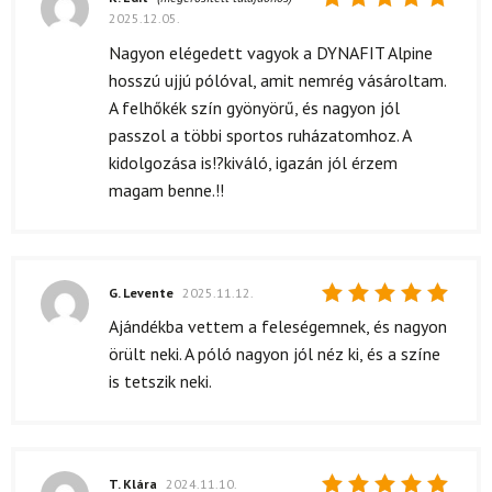
2025.12.05.
Értékelés:
5
/ 5
Nagyon elégedett vagyok a DYNAFIT Alpine
hosszú ujjú pólóval, amit nemrég vásároltam.
A felhőkék szín gyönyörű, és nagyon jól
passzol a többi sportos ruházatomhoz. A
kidolgozása is!?kiváló, igazán jól érzem
magam benne.!!
G. Levente
2025.11.12.
Értékelés:
Ajándékba vettem a feleségemnek, és nagyon
5
/ 5
örült neki. A póló nagyon jól néz ki, és a színe
is tetszik neki.
T. Klára
2024.11.10.