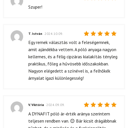
Értékelés:
Szuper!
5
/ 5
T. István
2024.10.09.
Értékelés:
Egy remek választás volt a feleségemnek,
5
/ 5
amit ajándékba vettem. A póló anyaga nagyon
kellemes, és a félig cipzáras kialakítás tényleg
praktikus, főleg a hűvösebb időszakokban.
Nagyon elégedett a színével is, a felhőkék
árnyalat igazi különlegesség!
V. Viktória
2024.09.09.
Értékelés:
A DYNAFIT póló ár-érték aránya szerintem
5
/ 5
teljesen rendben van. 😊 Bár kicsit drágábbnak
tűnhet, de a minőség és a funkcionalitás