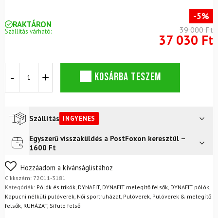
-5%
RAKTÁRON
39 000 Ft
Szállítás várható:
37 030 Ft
DYNAFIT
KOSÁRBA TESZEM
Alpine
hosszú
ujjú,
félig
cipzáras
Szállítás
INGYENES
funkcionális
póló,
Egyszerű visszaküldés a PostFoxon keresztül –
Futár a címre
Ingyenes
felhőkék
1600 Ft
mennyiség
FoxPost
Ingyenes
Nem biztos a választásában? Semmi gond – a terméket
Hozzáadom a kívánságlistához
egyszerűen visszaküldheti 14 napon belül, indoklás nélkül.
Cikkszám:
72011-3181
Mik a visszaküldés feltételei?
Kategóriák:
Pólók és trikók
,
DYNAFIT
,
DYNAFIT melegítő felsők
,
DYNAFIT pólók
,
Kapucni nélküli pulóverek
,
Női sportruházat
,
Pulóverek
,
Pulóverek & melegítő
felsők
,
RUHÁZAT
,
Sífutó felső