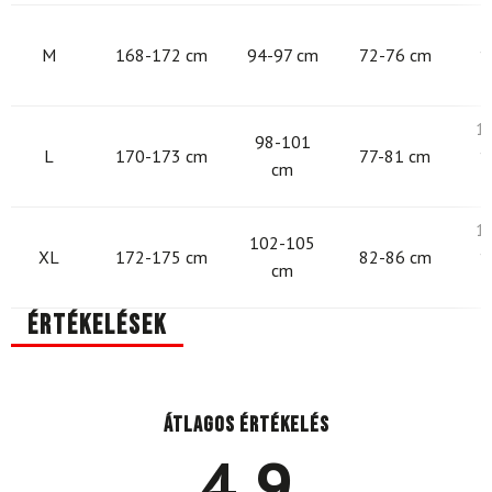
9
M
168-172 cm
94-97 cm
72-76 cm
1
1
98-101
L
170-173 cm
77-81 cm
1
cm
1
102-105
XL
172-175 cm
82-86 cm
1
cm
Értékelések
Átlagos értékelés
4.9