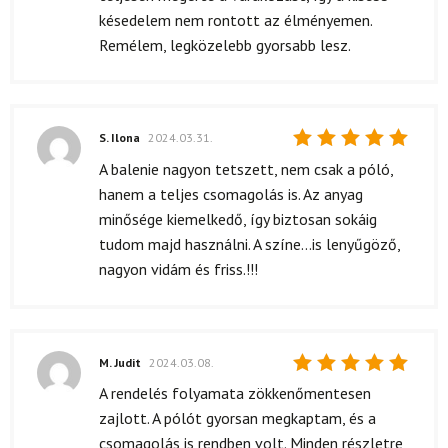
késedelem nem rontott az élményemen.
Remélem, legközelebb gyorsabb lesz.
S. Ilona
2024.03.31.
Értékelés:
A balenie nagyon tetszett, nem csak a póló,
5
/ 5
hanem a teljes csomagolás is. Az anyag
minősége kiemelkedő, így biztosan sokáig
tudom majd használni. A színe...is lenyűgöző,
nagyon vidám és friss.!!!
M. Judit
2024.03.08.
Értékelés:
A rendelés folyamata zökkenőmentesen
5
/ 5
zajlott. A pólót gyorsan megkaptam, és a
csomagolás is rendben volt. Minden részletre