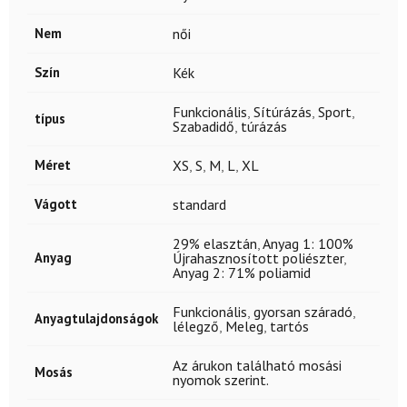
Nem
női
Szín
Kék
Funkcionális
,
Sítúrázás
,
Sport
,
típus
Szabadidő
,
túrázás
Méret
XS
,
S
,
M
,
L
,
XL
Vágott
standard
29% elasztán
,
Anyag 1: 100%
Anyag
Újrahasznosított poliészter
,
Anyag 2: 71% poliamid
Funkcionális
,
gyorsan száradó
,
Anyagtulajdonságok
lélegző
,
Meleg
,
tartós
Az árukon található mosási
Mosás
nyomok szerint.