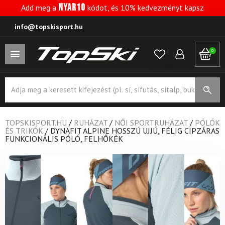
NYAR10
Add meg a
kódot, és 10% kedvezményt kapsz
info@topskisport.hu
0
Products
search
TOPSKISPORT.HU
/
RUHÁZAT
/
NŐI SPORTRUHÁZAT
/
PÓLÓK
ÉS TRIKÓK
/
DYNAFIT ALPINE HOSSZÚ UJJÚ, FÉLIG CIPZÁRAS
FUNKCIONÁLIS PÓLÓ, FELHŐKÉK