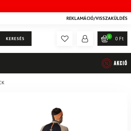
REKLAMÁCIÓ
/
VISSZAKÜLDÉS
0
0
Ft
KERESÉS
AKCIÓ
CK