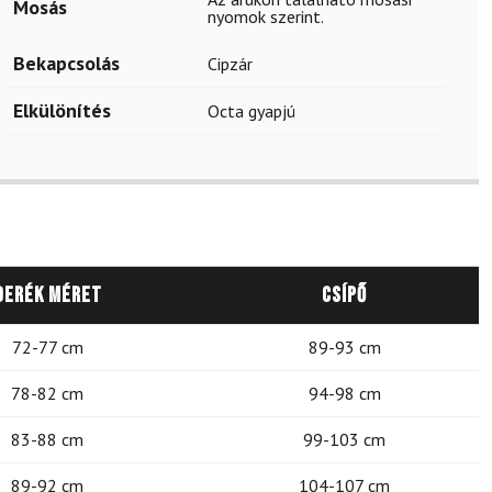
Mosás
nyomok szerint.
Bekapcsolás
Cipzár
Elkülönítés
Octa gyapjú
Derék méret
Csípő
72-77 cm
89-93 cm
78-82 cm
94-98 cm
83-88 cm
99-103 cm
89-92 cm
104-107 cm