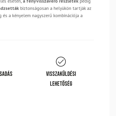
elés esetén,
a fényvisszaverő részletek
pedig
ndzsetták
biztonságosan a helyükön tartják az
ég és a kényelem nagyszerű kombinációja a
csadás
Visszaküldési
lehetőség