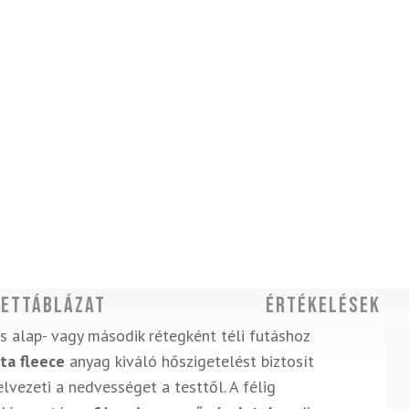
ettáblázat
Értékelések
s alap- vagy második rétegként téli futáshoz
ta fleece
anyag kiváló hőszigetelést biztosít
lvezeti a nedvességet a testtől. A félig