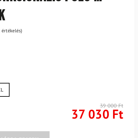
k
 értékelés)
XL
39 000
Ft
37 030
Ft