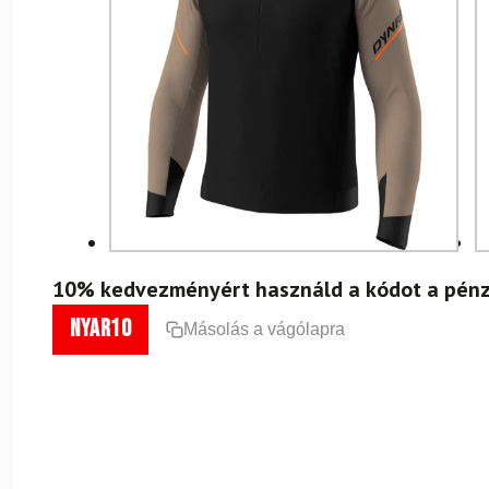
10% kedvezményért használd a kódot a pénz
nyar10
Másolás a vágólapra