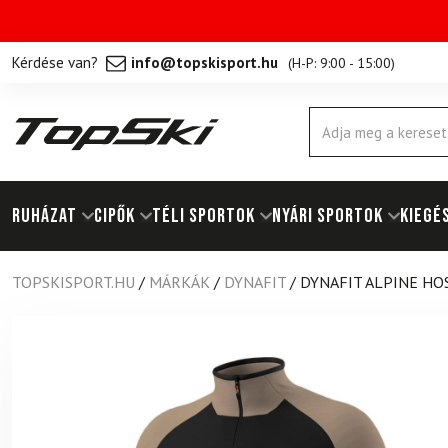
Kérdése van?
info@topskisport.hu
(
H-P: 9:00 - 15:00
)
Products
search
RUHÁZAT
Cipők
TÉLI SPORTOK
NYÁRI SPORTOK
KIEGÉ
TOPSKISPORT.HU
/
MÁRKÁK
/
DYNAFIT
/
DYNAFIT ALPINE HO