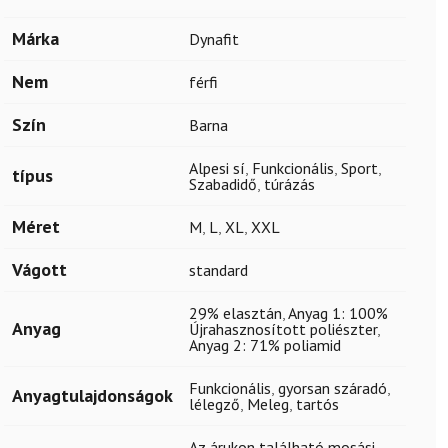
Márka
Dynafit
Nem
férfi
Szín
Barna
Alpesi sí
,
Funkcionális
,
Sport
,
típus
Szabadidő
,
túrázás
Méret
M
,
L
,
XL
,
XXL
Vágott
standard
29% elasztán
,
Anyag 1: 100%
Anyag
Újrahasznosított poliészter
,
Anyag 2: 71% poliamid
Funkcionális
,
gyorsan száradó
,
Anyagtulajdonságok
lélegző
,
Meleg
,
tartós
Az árukon található mosási