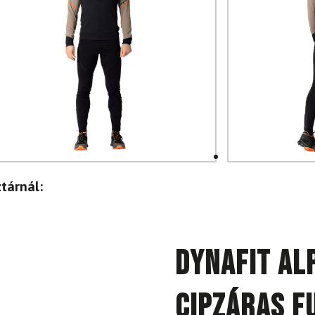
tárnál:
DYNAFIT Alp
cipzáras f