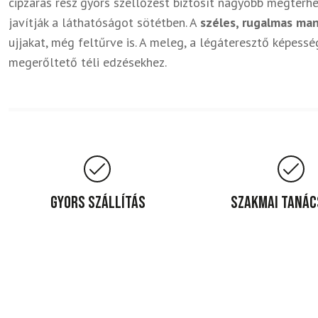
cipzáras rész gyors szellőzést biztosít nagyobb megterh
javítják a láthatóságot sötétben. A
széles, rugalmas ma
ujjakat, még feltűrve is. A meleg, a légáteresztő képess
megerőltető téli edzésekhez.
Gyors szállítás
Szakmai taná