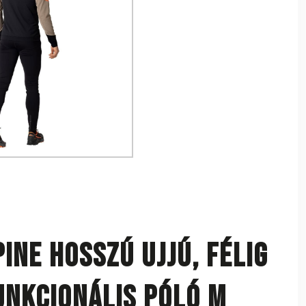
ine hosszú ujjú, félig
unkcionális póló M