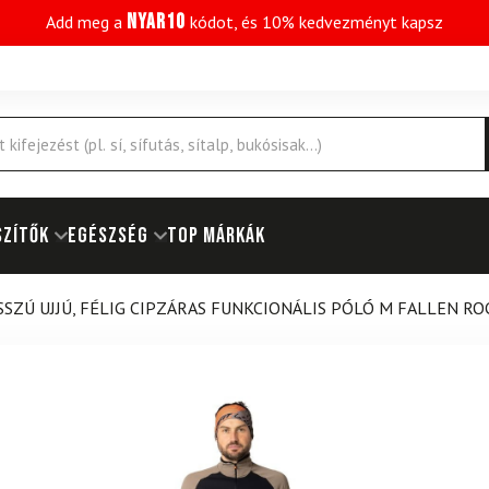
NYAR10
Add meg a
kódot, és 10% kedvezményt kapsz
SZÍTŐK
EGÉSZSÉG
Top márkák
SSZÚ UJJÚ, FÉLIG CIPZÁRAS FUNKCIONÁLIS PÓLÓ M FALLEN RO