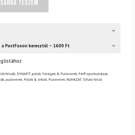
OSÁRBA TESZEM
s a PostFoxon keresztül – 1600 Ft
? Semmi gond – a terméket egyszerűen visszaküldheti 14
glistához
.
Mik a visszaküldés feltételei?
tő felsők
,
DYNAFIT pólók
,
Felégek & Pulóverek
,
Férfi sportruházat
,
sők, pulóverek
,
Pólók & trikók
,
Pulóverek
,
RUHÁZAT
,
Sífutó felső