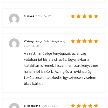
S. Máté
2024.06.27.
Értékelés:
5
/ 5
V. Virág
(megerősített tulajdonos)
2024.06.18.
Értékelés:
5
/ 5
A szett minősége lenyűgöző, az anyag
valóban jól bírja a strapát. Ugyanakkor a
kialakítás is remek, hiszen nemcsak kényelmes,
hanem jól is néz ki. Az ing és a rövidnadrág
tökéletesen illeszkedik, így szívesen viselem
őket bárhol.
B. Henrietta
2024.06.10.