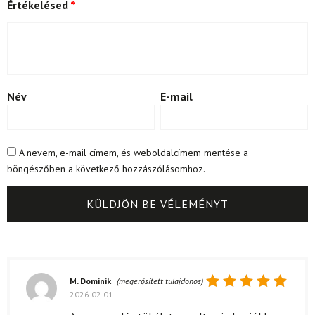
Értékelésed
*
Név
E-mail
A nevem, e-mail címem, és weboldalcímem mentése a
böngészőben a következő hozzászólásomhoz.
M. Dominik
(megerősített tulajdonos)
2026.02.01.
Értékelés:
5
/ 5