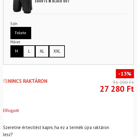
Shorts M Black Out
Szín
Fekete
Méret
M
L
XL
XXL
-13%
NINCS RAKTÁRON
31 200
Ft
27 280
Ft
Elfogyott
Szeretne értesítést kapni, ha ez a termék újra raktáron
lesz?