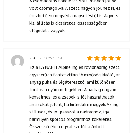
A csomagolás tökéletes volt, minden jól be
volt csomagolva. A szett nagyon jól néz ki, és
érezhetően megvéd a napsütéstől is. A gyors
kis..állítás is dicséretes, összességében
elégedett vagyok.
K. Anna
2025.10.14.
Értékelés:
Ez a DYNAFIT Alpine ing és rövidnadrág szett
5
/ 5
egyszerűen fantasztikus! A minőség kiváló, az
anyag puha és légáteresztő, ami különösen
fontos a nyári melegekben. A nadrág nagyon
kényelmes, és a zsebek is jól használhatók,
ami sokat jelent, ha kirándulni megyek. Az ing
stílusos, és jól passzol a nadrághoz, így
bármilyen sportos programhoz tökéletes.
Összességében egy abszolút ajánlott