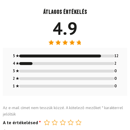
Átlagos értékelés
4.9
Értékelés:
4.86
/ 5
5 ★
12
4 ★
2
3 ★
0
2 ★
0
1 ★
0
Az e-mail címet nem tesszük közzé.
A kötelező mezőket
*
karakterrel
jelöltük
A te értékelésed
*