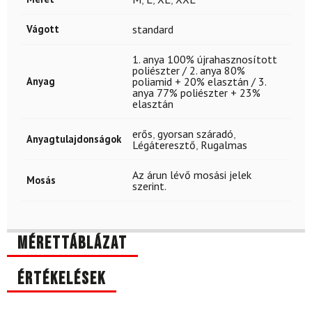
Vágott
standard
1. anya 100% újrahasznosított
poliészter / 2. anya 80%
Anyag
poliamid + 20% elasztán / 3.
anya 77% poliészter + 23%
elasztán
erős
,
gyorsan száradó
,
Anyagtulajdonságok
Légáteresztő
,
Rugalmas
Az árun lévő mosási jelek
Mosás
szerint.
Mérettáblázat
Értékelések