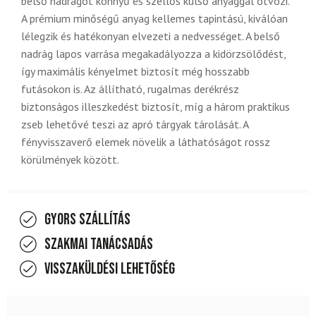
belső nadrágot könnyű és szellős külső anyaggal ötvözi.
A prémium minőségű anyag kellemes tapintású, kiválóan
lélegzik és hatékonyan elvezeti a nedvességet. A belső
nadrág lapos varrása megakadályozza a kidörzsölődést,
így maximális kényelmet biztosít még hosszabb
futásokon is. Az állítható, rugalmas derékrész
biztonságos illeszkedést biztosít, míg a három praktikus
zseb lehetővé teszi az apró tárgyak tárolását. A
fényvisszaverő elemek növelik a láthatóságot rossz
körülmények között.
Gyors szállítás
Szakmai tanácsadás
Visszaküldési lehetőség