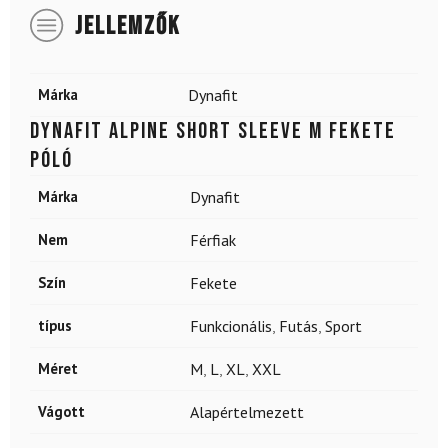
JELLEMZŐK
Márka
Dynafit
DYNAFIT Alpine Short Sleeve M fekete
póló
Márka
Dynafit
Nem
Férfiak
Szín
Fekete
típus
Funkcionális
,
Futás
,
Sport
Méret
M
,
L
,
XL
,
XXL
Vágott
Alapértelmezett