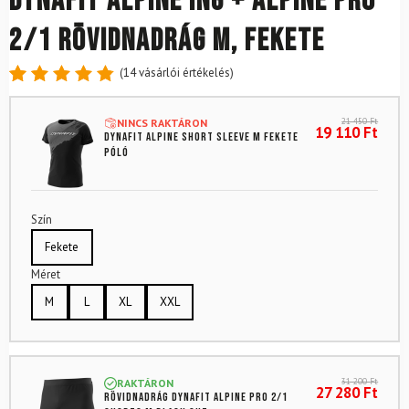
DYNAFIT Alpine ing + Alpine Pro
2/1 rövidnadrág M, fekete
(
14
vásárlói értékelés)
Értékelés
14
4.86
az
21 450
Ft
NINCS RAKTÁRON
5-ből,
19 110
Ft
DYNAFIT Alpine Short Sleeve M fekete
értékelés
póló
alapján
Szín
Fekete
Méret
M
L
XL
XXL
31 200
Ft
RAKTÁRON
27 280
Ft
Rövidnadrág DYNAFIT Alpine Pro 2/1