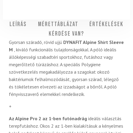
Leírás
Mérettáblázat
Értékelések
Kérdése van?
Gyorsan száradó, rövid ujjú
DYNAFIT Alpine Shirt Sleeve
M
, kiváló funkcionális tulajdonságokkal. A póló ideális
állóképességi szabadtéri sportokhoz, futáshoz vagy
megerőltető túrázáshoz. A speciális Polygiene
szövetkezelés megakadályozza a szagokat okozó
baktériumok felhalmozódását, gyorsan szárad, lélegző
és tökéletesen elvezeti az izzadságot a bőrről. A póló
fényvisszaverő elemekkel rendelkezik.
+
Az Alpine Pro 2 az 1-ben
futónadrág
ideális választás
terepfutáshoz. Okos 2 az 1-ben kialakításuk a kényelmes