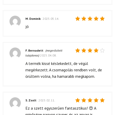
5
/ 5
M. Dominik
2025.05.14.
Értékelés:
jó
5
/ 5
F. Bernadett
(megerősített
tulajdonos)
2025.04.08.
Értékelés:
4
/ 5
A termék kissé késlekedett, de végül
megérkezett. A csomagolás rendben volt, de
örültem volna, ha hamarabb megkapom.
S. Zsolt
2025.02.11.
Értékelés:
Ez a szett egyszerűen fantasztikus! 😍 A
5
/ 5
minősége nagyon szuper, és az anyag is