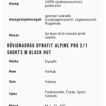
100% újrahasznosított
Anyag
poliészter
gyorsan száradó
,
Anyagtulajdonságok
izzadságelvezető
,
Légáteresztő
,
Rugalmas
Az árun lévő mosási jelek
Mosás
szerint.
Rövidnadrág DYNAFIT Alpine Pro 2/1
Shorts M Black Out
Márka
Dynafit
Nem
Férfiak
Szín
Fekete
Funkcionális
,
Futás
,
Sport
,
típus
túrázás
Méret
M
,
L
,
XL
,
XXL