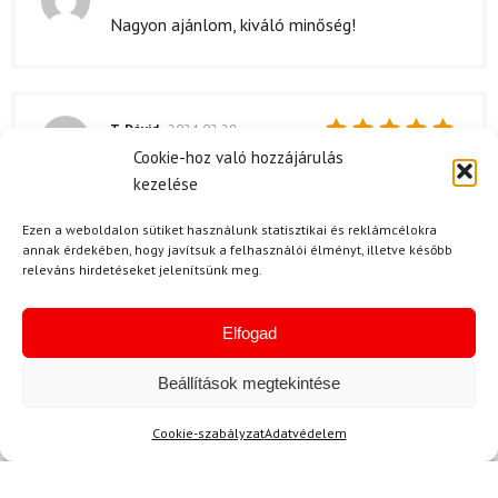
Értékelés:
Nagyon ajánlom, kiváló minőség!
5
/ 5
T. Dávid
2024.02.28.
Cookie-hoz való hozzájárulás
Értékelés:
Nagyon elégedett vagyok a termekvel, az árát
5
/ 5
kezelése
is nagyon jónak tartom. A szín is igazán szep,
és jól is néz ki rajtam. Azonban a méret kicsit
Ezen a weboldalon sütiket használunk statisztikai és reklámcélokra
kicsi lett, de attól függetlenül imádom.
annak érdekében, hogy javítsuk a felhasználói élményt, illetve később
releváns hirdetéseket jelenítsünk meg.
Kérdése van?
Elfogad
Beállítások megtekintése
Cookie-szabályzat
Adatvédelem