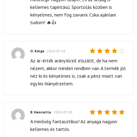
kellemes tapintású. Sportolás közben is
kényelmes, nem fog zavarni. Cska ajánlani
tudom! 🔥👍
O. Kinga
2024.07.16.
Értékelés:
Az ár-érték arány kicsit elszállt, de ha nem
4
/ 5
nézem, akkor minden rendben van. A termék jól
néz ki és kényelmes is, csak a pénz miatt van
egy kis hiányérzetem.
B. Henrietta
2024.07.03.
Értékelés:
A minőség fantasztikus! Az anyaga nagyon
5
/ 5
kellemes és tartós.