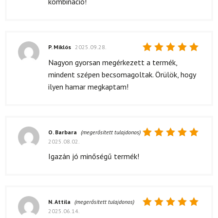
kombináció!
P. Miklós
2025.09.28.
Értékelés:
Nagyon gyorsan megérkezett a termék,
5
/ 5
mindent szépen becsomagoltak. Örülök, hogy
ilyen hamar megkaptam!
O. Barbara
(megerősített tulajdonos)
2025.08.02.
Értékelés:
5
/ 5
Igazán jó minőségű termék!
N. Attila
(megerősített tulajdonos)
2025.06.14.
Értékelés: