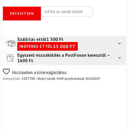
ÉRTESÍTSEN
1 500
Ft
Szállítás ettől
35 000
FT
INGYENES ETTŐL
Egyszerű visszaküldés a PostFoxon keresztül –
Futár a címre
2 400
Ft
1600 Ft
FoxPost
1 500
Ft
Nem biztos a választásában? Semmi gond – a terméket
Hozzáadom a kívánságlistához
egyszerűen visszaküldheti 14 napon belül, indoklás nélkül.
Kategóriák:
SZETTEK - Nyári ruhák
,
Férfi sportruházat
,
RUHÁZAT
Mik a visszaküldés feltételei?