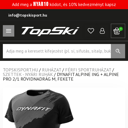
NYAR10
Add meg a
kódot, és 10% kedvezményt kapsz
info@topskisport.hu
0
Products
search
TOPSKISPORT.HU
/
RUHÁZAT
/
FÉRFI SPORTRUHÁZAT
/
SZETTEK - NYÁRI RUHÁK
/
DYNAFIT ALPINE ING + ALPINE
PRO 2/1 RÖVIDNADRÁG M, FEKETE