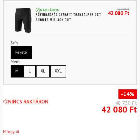
48 750
Ft
RAKTÁRON
42 080
Ft
Rövidnadrág DYNAFIT Transalper Dst
Shorts M Black Out
Szín
Fekete
Méret
M
L
XL
XXL
-14%
NINCS RAKTÁRON
48 750
Ft
42 080
Ft
Elfogyott