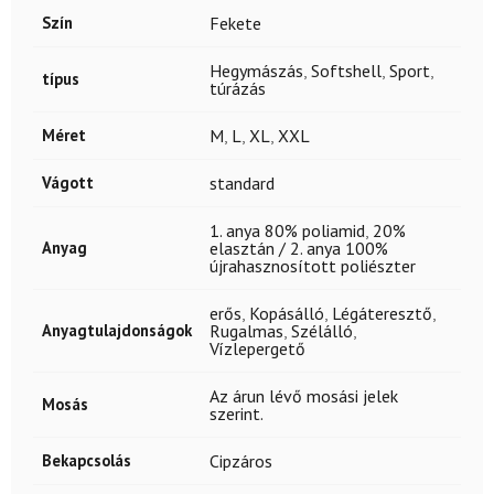
Szín
Fekete
Hegymászás
,
Softshell
,
Sport
,
típus
túrázás
Méret
M
,
L
,
XL
,
XXL
Vágott
standard
1. anya 80% poliamid
,
20%
Anyag
elasztán / 2. anya 100%
újrahasznosított poliészter
erős
,
Kopásálló
,
Légáteresztő
,
Anyagtulajdonságok
Rugalmas
,
Szélálló
,
Vízlepergető
Az árun lévő mosási jelek
Mosás
szerint.
Bekapcsolás
Cipzáros