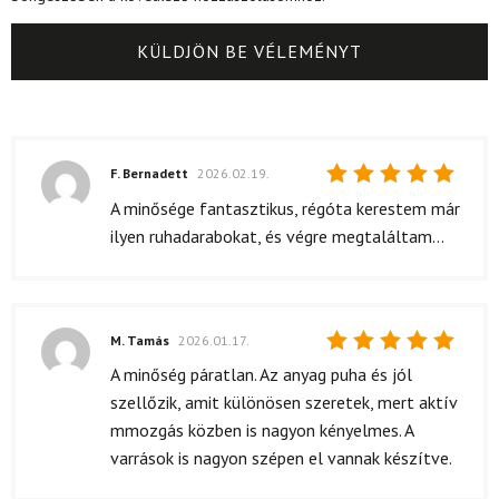
F. Bernadett
2026.02.19.
Értékelés:
A minősége fantasztikus, régóta kerestem már
5
/ 5
ilyen ruhadarabokat, és végre megtaláltam...
M. Tamás
2026.01.17.
Értékelés:
A minőség páratlan. Az anyag puha és jól
5
/ 5
szellőzik, amit különösen szeretek, mert aktív
mmozgás közben is nagyon kényelmes. A
varrások is nagyon szépen el vannak készítve.