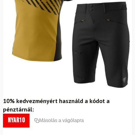
10% kedvezményért használd a kódot a
pénztárnál:
nyar10
Másolás a vágólapra