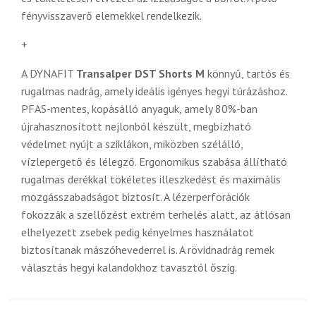
fényvisszaverő elemekkel rendelkezik.
+
A DYNAFIT
Transalper DST Shorts M
könnyű, tartós és
rugalmas nadrág, amely ideális igényes hegyi túrázáshoz.
PFAS-mentes, kopásálló anyaguk, amely 80%-ban
újrahasznosított nejlonból készült, megbízható
védelmet nyújt a sziklákon, miközben szélálló,
vízlepergető és lélegző. Ergonomikus szabása állítható
rugalmas derékkal tökéletes illeszkedést és maximális
mozgásszabadságot biztosít. A lézerperforációk
fokozzák a szellőzést extrém terhelés alatt, az átlósan
elhelyezett zsebek pedig kényelmes használatot
biztosítanak mászóhevederrel is. A rövidnadrág remek
választás hegyi kalandokhoz tavasztól őszig.