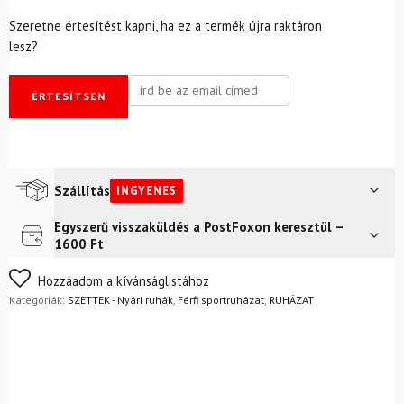
Szeretne értesítést kapni, ha ez a termék újra raktáron
lesz?
ÉRTESÍTSEN
Szállítás
INGYENES
Egyszerű visszaküldés a PostFoxon keresztül –
Futár a címre
Ingyenes
1600 Ft
FoxPost
Ingyenes
Nem biztos a választásában? Semmi gond – a terméket
Hozzáadom a kívánságlistához
egyszerűen visszaküldheti 14 napon belül, indoklás nélkül.
Kategóriák:
SZETTEK - Nyári ruhák
,
Férfi sportruházat
,
RUHÁZAT
Mik a visszaküldés feltételei?