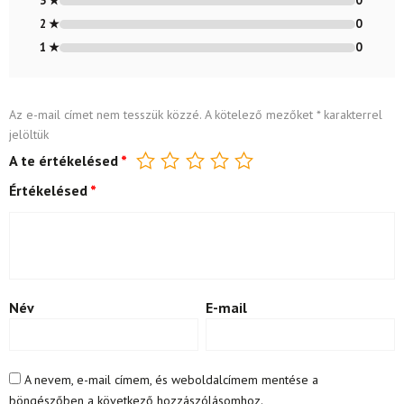
3 ★
0
2 ★
0
1 ★
0
Az e-mail címet nem tesszük közzé.
A kötelező mezőket
*
karakterrel
jelöltük
A te értékelésed
*
Értékelésed
*
Név
E-mail
A nevem, e-mail címem, és weboldalcímem mentése a
böngészőben a következő hozzászólásomhoz.