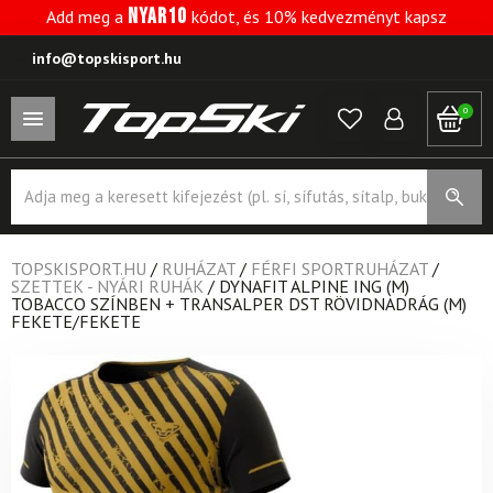
NYAR10
Add meg a
kódot, és 10% kedvezményt kapsz
info@topskisport.hu
0
Products
search
TOPSKISPORT.HU
/
RUHÁZAT
/
FÉRFI SPORTRUHÁZAT
/
SZETTEK - NYÁRI RUHÁK
/
DYNAFIT ALPINE ING (M)
TOBACCO SZÍNBEN + TRANSALPER DST RÖVIDNADRÁG (M)
FEKETE/FEKETE