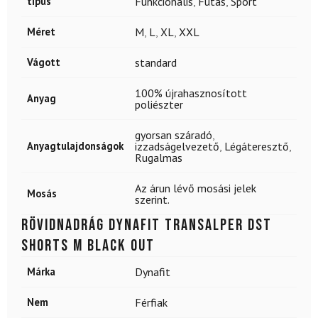
típus
Funkcionális
,
Futás
,
Sport
Méret
M
,
L
,
XL
,
XXL
Vágott
standard
100% újrahasznosított
Anyag
poliészter
gyorsan száradó
,
Anyagtulajdonságok
izzadságelvezető
,
Légáteresztő
,
Rugalmas
Az árun lévő mosási jelek
Mosás
szerint.
Rövidnadrág DYNAFIT Transalper Dst
Shorts M Black Out
Márka
Dynafit
Nem
Férfiak