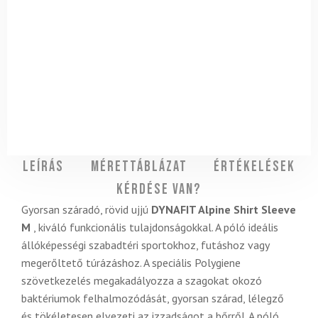
Leírás
Mérettáblázat
Értékelések
Kérdése van?
Gyorsan száradó, rövid ujjú
DYNAFIT Alpine Shirt Sleeve
M
, kiváló funkcionális tulajdonságokkal. A póló ideális
állóképességi szabadtéri sportokhoz, futáshoz vagy
megerőltető túrázáshoz. A speciális Polygiene
szövetkezelés megakadályozza a szagokat okozó
baktériumok felhalmozódását, gyorsan szárad, lélegző
és tökéletesen elvezeti az izzadságot a bőrről. A póló