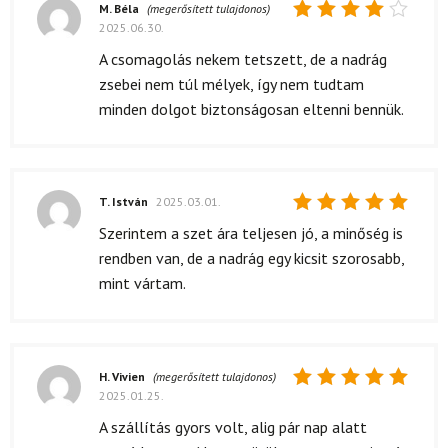
M. Béla
(megerősített tulajdonos)
2025.06.30.
Értékelés:
4
/ 5
A csomagolás nekem tetszett, de a nadrág
zsebei nem túl mélyek, így nem tudtam
minden dolgot biztonságosan eltenni bennük.
T. István
2025.03.01.
Értékelés:
Szerintem a szet ára teljesen jó, a minőség is
5
/ 5
rendben van, de a nadrág egy kicsit szorosabb,
mint vártam.
H. Vivien
(megerősített tulajdonos)
2025.01.25.
Értékelés:
5
/ 5
A szállítás gyors volt, alig pár nap alatt