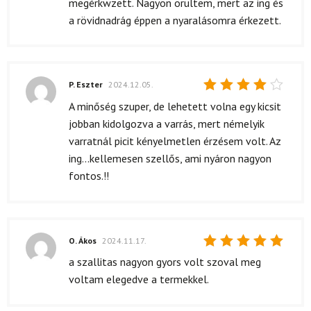
megérkwzett. Nagyon örültem, mert az ing és
a rövidnadrág éppen a nyaralásomra érkezett.
P. Eszter
2024.12.05.
Értékelés:
A minőség szuper, de lehetett volna egy kicsit
4
/ 5
jobban kidolgozva a varrás, mert némelyik
varratnál picit kényelmetlen érzésem volt. Az
ing...kellemesen szellős, ami nyáron nagyon
fontos.!!
O. Ákos
2024.11.17.
Értékelés:
a szallitas nagyon gyors volt szoval meg
5
/ 5
voltam elegedve a termekkel.