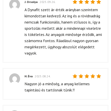
J. Orsolya
2025.09.26.
Értékelés:
A Dynafit szett ár-érték arányban szerintem
5
/ 5
kimondottan kedvező. Az ing és a rövidnadrág
nemcsak funkcionális, hanem stílusos is, így a
sportolás mellett akár a mindennapi viseletre
is tökéletes. Az anyagok minősége érződik, ami
számomra fontos. Ráadásul nagyon gyorsan
megérkezett, úgyhogy abszolút elégedett
vagyok.
H. Éva
2025.08.24.
Értékelés:
Nagyon jó a minőség, a anyag kellemes
5
/ 5
tapintású és tartósnak tűnik.!!