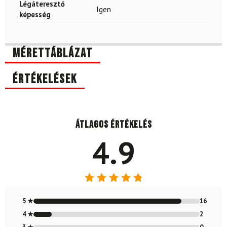
Légáteresztő
Igen
képesség
Mérettáblázat
Értékelések
Átlagos értékelés
4.9
Értékelés:
4.89
/ 5
5 ★
16
4 ★
2