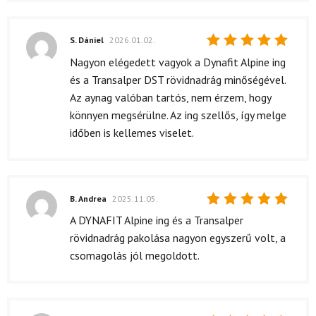
S. Dániel
2026.01.02.
Értékelés:
Nagyon elégedett vagyok a Dynafit Alpine ing
5
/ 5
és a Transalper DST rövidnadrág minőségével.
Az aynag valóban tartós, nem érzem, hogy
könnyen megsérülne. Az ing szellős, így melge
időben is kellemes viselet.
B. Andrea
2025.11.05.
Értékelés:
A DYNAFIT Alpine ing és a Transalper
5
/ 5
rövidnadrág pakolása nagyon egyszerű volt, a
csomagolás jól megoldott.