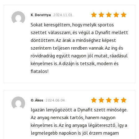
K. Dorottya
2024.11.01.
Értékelés:
Sokat keresgéltem, hogy melyik sportos
5
/ 5
szettet válasszam, és végül a Dynafit mellett
döntöttem. Az árak a minőséghez képest
szerintem teljesen rendben vannak. Az ing és
rövidnadrág együtt nagyon jól mutat, ráadásul
kényelmes is. A dizájn is tetszik, modern és
fiatalos!
O. Ákos
2024.06.04.
Értékelés:
Igazán lenyűgözött a Dynafit szett minősége.
5
/ 5
Az anyag nemcsak tartós, hanem nagyon
kényelmes is. Az ing anyaga légáteresztő, így a
legmelegebb napokon is jól érzem magam