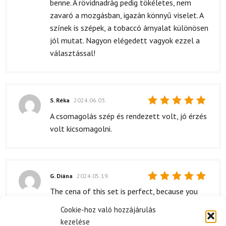
benne. A rövidnadrág pedig tökéletes, nem
zavaró a mozgásban, igazán könnyű viselet. A
színek is szépek, a tobaccó árnyalat különösen
jól mutat. Nagyon elégedett vagyok ezzel a
választással!
S. Réka
2024.06.03.
Értékelés:
A csomagolás szép és rendezett volt, jó érzés
5
/ 5
volt kicsomagolni.
G. Diána
2024.05.19.
Értékelés:
The cena of this set is perfect, because you
5
/ 5
get what you pay for, it's a top quality product.
Cookie-hoz való hozzájárulás
kezelése