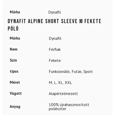
Márka
Dynafit
DYNAFIT Alpine Short Sleeve M fekete
póló
Márka
Dynafit
Nem
Férfiak
Szín
Fekete
típus
Funkcionális
,
Futás
,
Sport
Méret
M
,
L
,
XL
,
XXL
Vágott
Alapértelmezett
100% újrahasznosított
Anyag
poliészter