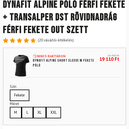
DYNAFIT Alpine Póló Férfi Fekete
+ Transalper DST Rövidnadrág
Férfi Fekete Out Szett
(
20
vásárlói értékelés)
Értékelés
20
4.8
az 5-
21 450
Ft
NINCS RAKTÁRON
ből,
19 110
Ft
DYNAFIT Alpine Short Sleeve M fekete
értékelés
póló
alapján
Szín
Fekete
Méret
M
L
XL
XXL