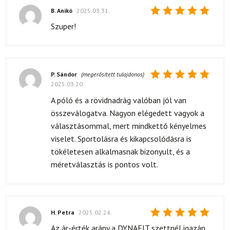
B. Anikó
2025.03.31.
Értékelés:
Szuper!
5
/ 5
P. Sándor
(megerősített tulajdonos)
2025.03.20.
Értékelés:
5
/ 5
A póló és a rövidnadrág valóban jól van
összeválogatva. Nagyon elégedett vagyok a
választásommal, mert mindkettő kényelmes
viselet. Sportolásra és kikapcsolódásra is
tökéletesen alkalmasnak bizonyult, és a
méretválasztás is pontos volt.
H. Petra
2025.02.24.
Értékelés:
Az ár-érték arány a DYNAFIT szettnél igazán