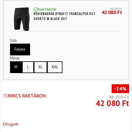
48 750
Ft
RAKTÁRON
42 080
Ft
Rövidnadrág DYNAFIT Transalper Dst
Shorts M Black Out
Szín
Fekete
Méret
M
L
XL
XXL
-14%
NINCS RAKTÁRON
48 750
Ft
42 080
Ft
Elfogyott