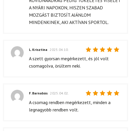
RÖVIDNAADRÁG PEDIG TÖKÉLETES VISELET
A NYÁRI NAPOKON, HISZEN SZABAD
MOZGÁST BIZTOSÍT. AJÁNLOM
MINDENKINEK, AKI AKTÍVAN SPORTOL.
L. Krisztina
2025.04.10.
Értékelés:
A szett gyorsan megérkezett, és jól volt
5
/ 5
csomagolva, örültem neki.
F. Barnabás
2025.04.02.
Értékelés:
A csomag rendben megérkezett, minden a
5
/ 5
legnagyobb rendben volt.