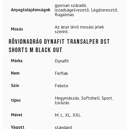
gyorsan száradó
,
Anyagtulajdonságok
izzadságelvezető
,
Légáteresztő
,
Rugalmas
Az árun lévő mosási jelek
Mosás
szerint.
Rövidnadrág DYNAFIT Transalper Dst
Shorts M Black Out
Márka
Dynafit
Nem
Férfiak
Szín
Fekete
Hegymászás
,
Softshell
,
Sport
,
típus
túrázás
Méret
M
,
L
,
XL
,
XXL
Vágott
standard