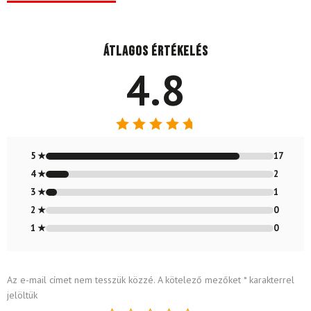
Átlagos értékelés
4.8
Értékelés:
4.8
/ 5
5 ★
17
4 ★
2
3 ★
1
2 ★
0
1 ★
0
Az e-mail címet nem tesszük közzé.
A kötelező mezőket
*
karakterrel
jelöltük