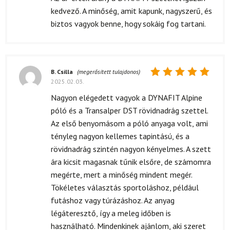
5
/ 5
kedvező. A minőség, amit kapunk, nagyszerű, és
biztos vagyok benne, hogy sokáig fog tartani.
B. Csilla
(megerősített tulajdonos)
2025.02.03.
Értékelés:
5
/ 5
Nagyon elégedett vagyok a DYNAFIT Alpine
póló és a Transalper DST rövidnadrág szettel.
Az első benyomásom a póló anyaga volt, ami
tényleg nagyon kellemes tapintású, és a
rövidnadrág szintén nagyon kényelmes. A szett
ára kicsit magasnak tűnik elsőre, de számomra
megérte, mert a minőség mindent megér.
Tökéletes választás sportoláshoz, például
futáshoz vagy túrázáshoz. Az anyag
légáteresztő, így a meleg időben is
használható. Mindenkinek ajánlom, aki szeret