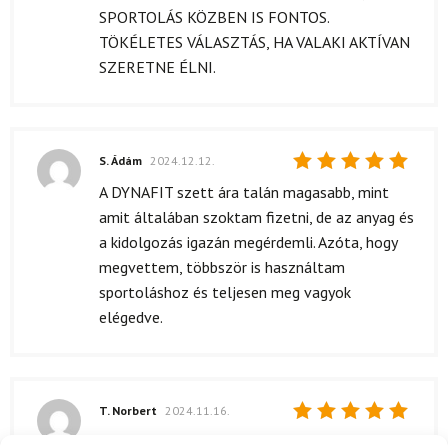
SPORTOLÁS KÖZBEN IS FONTOS.
TÖKÉLETES VÁLASZTÁS, HA VALAKI AKTÍVAN
SZERETNE ÉLNI.
S. Ádám
2024.12.12.
Értékelés:
A DYNAFIT szett ára talán magasabb, mint
5
/ 5
amit általában szoktam fizetni, de az anyag és
a kidolgozás igazán megérdemli. Azóta, hogy
megvettem, többször is használtam
sportoláshoz és teljesen meg vagyok
elégedve.
T. Norbert
2024.11.16.
Értékelés:
Korrekt.