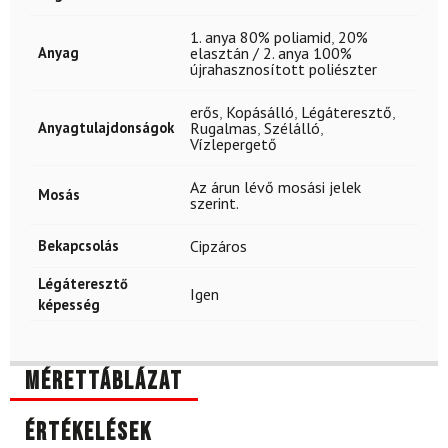
1. anya 80% poliamid
,
20%
Anyag
elasztán / 2. anya 100%
újrahasznosított poliészter
erős
,
Kopásálló
,
Légáteresztő
,
Anyagtulajdonságok
Rugalmas
,
Szélálló
,
Vízlepergető
Az árun lévő mosási jelek
Mosás
szerint.
Bekapcsolás
Cipzáros
Légáteresztő
Igen
képesség
Mérettáblázat
Értékelések