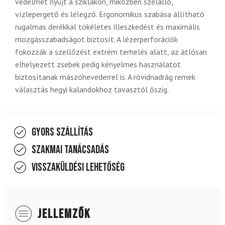
védelmet nyújt a sziklákon, miközben szélálló,
vízlepergető és lélegző. Ergonomikus szabása állítható
rugalmas derékkal tökéletes illeszkedést és maximális
mozgásszabadságot biztosít. A lézerperforációk
fokozzák a szellőzést extrém terhelés alatt, az átlósan
elhelyezett zsebek pedig kényelmes használatot
biztosítanak mászóhevederrel is. A rövidnadrág remek
választás hegyi kalandokhoz tavasztól őszig.
Gyors szállítás
Szakmai tanácsadás
Visszaküldési lehetőség
JELLEMZŐK