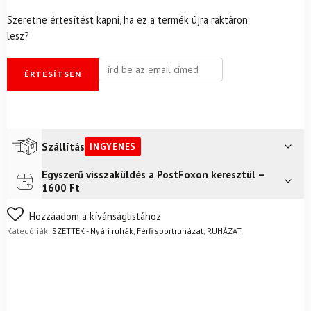
Szeretne értesítést kapni, ha ez a termék újra raktáron
lesz?
ÉRTESÍTSEN
Szállítás
INGYENES
Egyszerű visszaküldés a PostFoxon keresztül –
Futár a címre
Ingyenes
1600 Ft
FoxPost
Ingyenes
Nem biztos a választásában? Semmi gond – a terméket
Hozzáadom a kívánságlistához
egyszerűen visszaküldheti 14 napon belül, indoklás nélkül.
Kategóriák:
SZETTEK - Nyári ruhák
,
Férfi sportruházat
,
RUHÁZAT
Mik a visszaküldés feltételei?