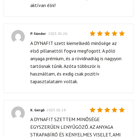
aktívan élni!
P. Sándor
2025.01.26.
Értékelés:
A DYNAFIT szett kiemelkedő minősége az
5
/ 5
első pillanattól fogva megfogott. A póló
anyaga prémium, és a rövidnadrág is nagyyon
tartósnak tűnik. Azóta többször is
használtam, és exdig csak pozitív
tapasztalataim voltak.
K. Gergő
2025.01.19.
Értékelés:
A DYNAFIT SZETTEM MINŐSÉGE
5
/ 5
EGYSZERŰEN LENYŰGÖZŐ. AZ ANYAGA
STRAPABÍRÓ ÉS KÉNYELMES VISELET, AMI