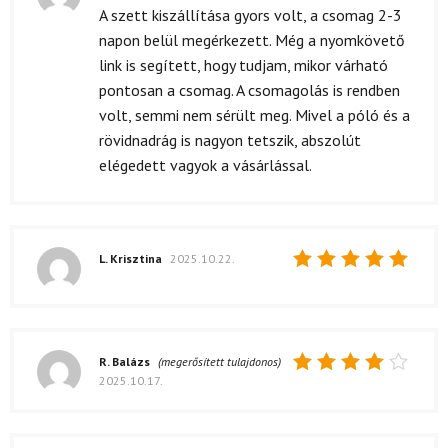
Értékelés:
A szett kiszállítása gyors volt, a csomag 2-3
5
/ 5
napon belül megérkezett. Még a nyomkövető
link is segített, hogy tudjam, mikor várható
pontosan a csomag. A csomagolás is rendben
volt, semmi nem sérült meg. Mivel a póló és a
rövidnadrág is nagyon tetszik, abszolút
elégedett vagyok a vásárlással.
L. Krisztina
2025.10.22.
Értékelés:
5
/ 5
R. Balázs
(megerősített tulajdonos)
2025.10.17.
Értékelés:
4
/ 5