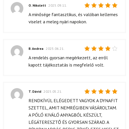
O. Nikolett
2025.09.11.
Értékelés:
A minősége fantasztikus, és valóban kellemes
5
/ 5
viselet a meleg nyári napokon.
B. Andrea
2025.06.21.
Értékelés:
A rendelés gyorsan megérkezett, az erről
4
/ 5
kapott tájékoztatás is megfelelő volt.
T. Dávid
2025.05.21.
Értékelés:
RENDKÍVÜL ELÉGEDETT VAGYOK A DYNAFIT
5
/ 5
SZETTEL, AMIT NEMRÉGIBEN VÁSÁROLTAM.
A PÓLÓ KIVÁLÓ ANYAGBÓL KÉSZÜLT,
LÉGÁTERESZTŐ ÉS GYORSAN SZÁRAD. A