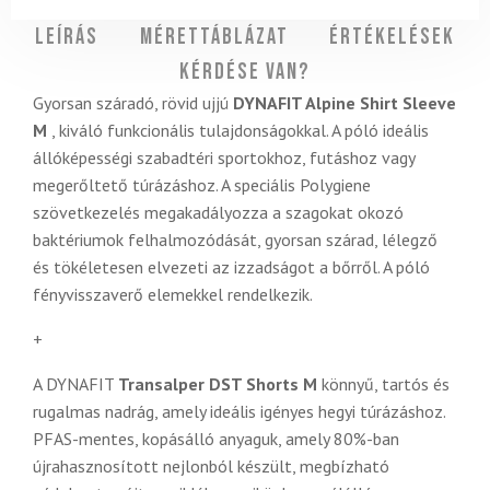
Leírás
Mérettáblázat
Értékelések
Kérdése van?
Gyorsan száradó, rövid ujjú
DYNAFIT Alpine Shirt Sleeve
M
, kiváló funkcionális tulajdonságokkal. A póló ideális
állóképességi szabadtéri sportokhoz, futáshoz vagy
megerőltető túrázáshoz. A speciális Polygiene
szövetkezelés megakadályozza a szagokat okozó
baktériumok felhalmozódását, gyorsan szárad, lélegző
és tökéletesen elvezeti az izzadságot a bőrről. A póló
fényvisszaverő elemekkel rendelkezik.
+
A DYNAFIT
Transalper DST Shorts M
könnyű, tartós és
rugalmas nadrág, amely ideális igényes hegyi túrázáshoz.
PFAS-mentes, kopásálló anyaguk, amely 80%-ban
újrahasznosított nejlonból készült, megbízható