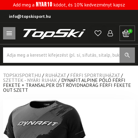
NYAR10
Add meg a
kódot, és 10% kedvezményt kapsz
info@topskisport.hu
0
Products
search
TOPSKISPORT.HU
/
RUHÁZAT
/
FÉRFI SPORTRUHÁZAT
/
SZETTEK - NYÁRI RUHÁK
/
DYNAFIT ALPINE PÓLÓ FÉRFI
FEKETE + TRANSALPER DST RÖVIDNADRÁG FÉRFI FEKETE
OUT SZETT