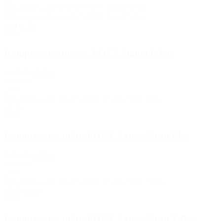
S/M
L/XL
Voxx
Kompressziós hüvely VOXX Signal White
1 930 Ft
1 540 Ft
Raktáron
-31%
35-38
Voxx
Kompressziós zokni VOXX Vxpres Neon Blue
5 050 Ft
3 490 Ft
Raktáron
-31%
39-42
43-46
Voxx
Kompressziós zokni VOXX Vxpres Neon Yellow