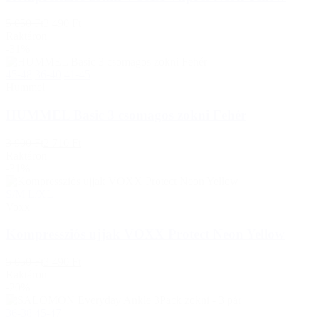
5 050 Ft
3 490 Ft
Raktáron
-31%
45-48
36-40
41-45
Hummel
HUMMEL Basic 3 csomagos zokni Fehér
3 900 Ft
2 710 Ft
Raktáron
-31%
S/M
L/XL
Voxx
Kompressziós ujjak VOXX Protect Neon Yellow
5 050 Ft
3 490 Ft
Raktáron
-20%
36-38
45-47