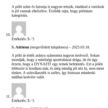
A póló színe és fazonja is nagyon tetszik, ráadásul a varrások
is jól vannak elkészítve. Érződik rajta, hogy prémium
kategóriás.
Értékelés:
5
/ 5
S. Adrienn
(megerősített tulajdonos)
–
2025.03.18.
A póló ár-érték aránya számomra nagyon kedvező. Sokan
mondják, hogy a minőségi sportruházat drága, de én úgy
érzem, hogy a DYNAFIT egy remek befektetés. Ezt a pólót
többször is hordtam már, és még mindig jól néz ki, nem ment
tönkre. A színválaszték is széles, így biztosan mindenki
találhat kedvére valót.
Értékelés:
5
/ 5