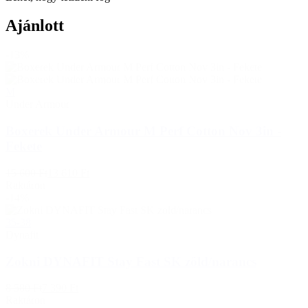
Ajánlott
-13%
M
Under Armour
Boxerek Under Armour M Perf Cotton Nov 3in -
Fekete
15 600 Ft
13 610 Ft
Raktáron
-14%
35-38
Dynafit
Zokni DYNAFIT Stay Fast SK zöld/narancs
8 580 Ft
7 390 Ft
Raktáron