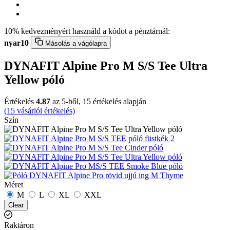
10% kedvezményért használd a kódot a pénztárnál:
nyar10
Másolás a vágólapra
DYNAFIT Alpine Pro M S/S Tee Ultra
Yellow póló
Értékelés
4.87
az 5-ből,
15
értékelés alapján
(
15
vásárlói értékelés)
Szín
Méret
M
L
XL
XXL
Clear
Raktáron