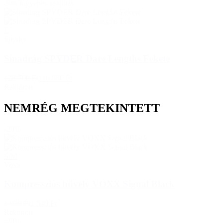
-9%
Ingyenes szállítás
L
Spyder
Sínadrág SPYDER Dare Lengths Fekete
128 700 Ft
116 980 Ft
Raktáron
NEMRÉG MEGTEKINTETT
-20%
S/M
Voxx
Kompressziós hüvely VOXX Signal Black
1 930 Ft
1 540 Ft
Raktáron
-20%