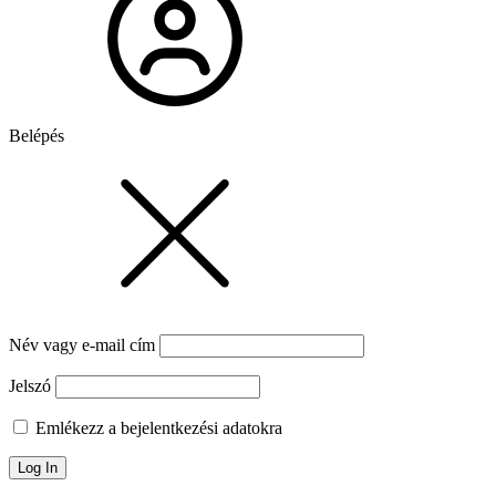
Belépés
Név vagy e-mail cím
Jelszó
Emlékezz a bejelentkezési adatokra