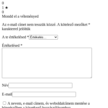
0
1 ★
0
Mondd el a véleményed
Az e-mail címet nem tesszük közzé.
A kötelező mezőket
*
karakterrel jelöltük
A te értékelésed
*
Értékelésed
*
Név
E-mail
A nevem, e-mail címem, és weboldalcímem mentése a
böngészőben a következő hozzászólásomhoz.