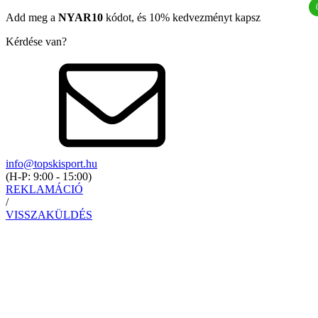
Add meg a
NYAR10
kódot, és 10% kedvezményt kapsz
Kérdése van?
info@topskisport.hu
(
H-P: 9:00 - 15:00
)
REKLAMÁCIÓ
/
VISSZAKÜLDÉS