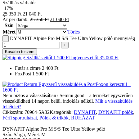
Szállítás várható:
-17%
25 350
Ft
21 040
Ft
Ár per darab:
25 350
Ft
21 040
Ft
Szín
Méret
Törlés
DYNAFIT Alpine Pro M S/S Tee Ultra Yellow póló mennyiség
Kosárba teszem
Szállítás ettől
1 500
Ft
Ingyenes ettől
35 000
Ft
Futár a címre
2 400
Ft
FoxPost
1 500
Ft
Egyszerű visszaküldés a PostFoxon keresztül –
1600 Ft
Nem biztos a választásában? Semmi gond – a terméket egyszerűen
visszaküldheti 14 napon belül, indoklás nélkül.
Mik a visszaküldés
feltételei?
Cikkszám:
70964-5A32
Kategóriák:
DYNAFIT
,
DYNAFIT pólók
,
Férfi sportruházat
,
Pólók & trikók
,
RUHÁZAT
DYNAFIT Alpine Pro M S/S Tee Ultra Yellow póló
Szín: Sárga, Méret: M