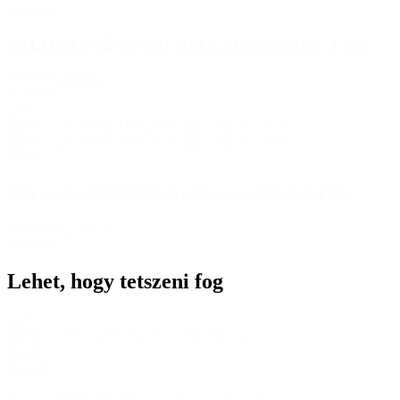
Salomon
SALOMON Everyday Ankle 3Pack zokni - 3 pár
5 850 Ft
4 660 Ft
Raktáron
-22%
Eisbär
Téli sapka EISBÄR Star Pompon MÜ SA ITA
27 300 Ft
21 430 Ft
Raktáron
Lehet, hogy tetszeni fog
-14%
35-38
Dynafit