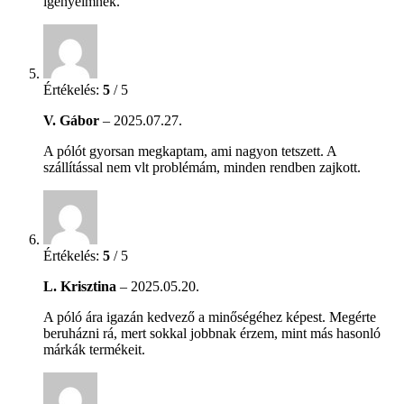
igényeimnek.
Értékelés:
5
/ 5
V. Gábor
–
2025.07.27.
A pólót gyorsan megkaptam, ami nagyon tetszett. A
szállítással nem vlt problémám, minden rendben zajkott.
Értékelés:
5
/ 5
L. Krisztina
–
2025.05.20.
A póló ára igazán kedvező a minőségéhez képest. Megérte
beruházni rá, mert sokkal jobbnak érzem, mint más hasonló
márkák termékeit.