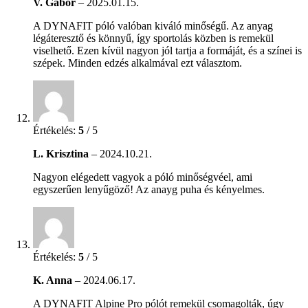
V. Gábor
–
2025.01.15.
A DYNAFIT póló valóban kiváló minőségű. Az anyag
légáteresztő és könnyű, így sportolás közben is remekül
viselhető. Ezen kívül nagyon jól tartja a formáját, és a színei is
szépek. Minden edzés alkalmával ezt választom.
Értékelés:
5
/ 5
L. Krisztina
–
2024.10.21.
Nagyon elégedett vagyok a póló minőségvéel, ami
egyszerűen lenyűgöző! Az anayg puha és kényelmes.
Értékelés:
5
/ 5
K. Anna
–
2024.06.17.
A DYNAFIT Alpine Pro pólót remekül csomagolták, úgy