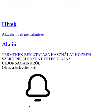
Zokni DYNAFIT Stay Fast SK zöld/narancs
8 580 Ft
7 390 Ft
Raktáron
Hírek
Aktuális hírek megtekintése
Akció
TERMÉKEK BEMUTATÁSA HASZNÁLAT KÖZBEN
SZERETNE ELSŐKÉNT ÉRTESÜLNI AZ
ÚJDONSÁGAINKRÓL?
Olvassa hírleveleinket!