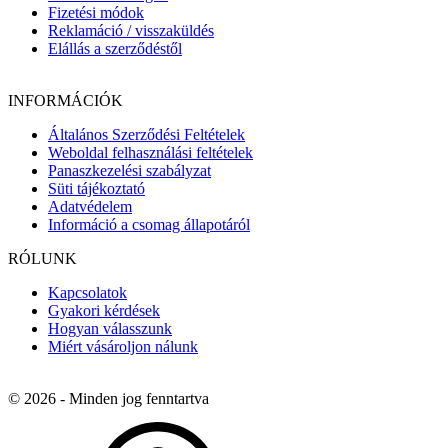
Fizetési módok
Reklamáció / visszaküldés
Elállás a szerződéstől
INFORMÁCIÓK
Általános Szerződési Feltételek
Weboldal felhasználási feltételek
Panaszkezelési szabályzat
Süti tájékoztató
Adatvédelem
Információ a csomag állapotáról
RÓLUNK
Kapcsolatok
Gyakori kérdések
Hogyan válasszunk
Miért vásároljon nálunk
© 2026 - Minden jog fenntartva