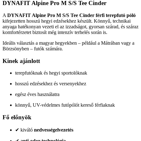
DYNAFIT Alpine Pro M S/S Tee Cinder
A
DYNAFIT Alpine Pro M S/S Tee Cinder férfi terepfutó póló
kifejezetten hosszú hegyi edzésekhez készült. Könnyű, technikai
anyaga hatékonyan vezeti el az izzadságot, gyorsan szárad, és száraz
komfortérzetet biztosít még intenzív terhelés során is.
Ideális választás a magyar hegyekben – például a Mátrában vagy a
Börzsönyben – futók számára.
Kinek ajánlott
terepfutóknak és hegyi sportolóknak
hosszú edzésekhez és versenyekhez
egész éves használatra
könnyű, UV-védelmes futópólót kereső férfiaknak
Fő előnyök
✔ kiváló
nedvességelvezetés
✔
anti-odor technológia