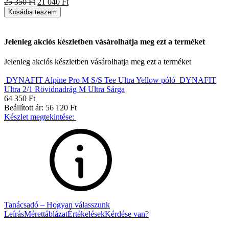
25 350
Ft
21 040
Ft
Kosárba teszem
Jelenleg akciós készletben vásárolhatja meg ezt a terméket
Jelenleg akciós készletben vásárolhatja meg ezt a terméket
DYNAFIT Alpine Pro M S/S Tee Ultra Yellow póló
DYNAFIT
Ultra 2/1 Rövidnadrág M Ultra Sárga
64 350
Ft
Beállított ár:
56 120
Ft
Készlet megtekintése:
Tanácsadó – Hogyan válasszunk
Leírás
Mérettáblázat
Értékelések
Kérdése van?