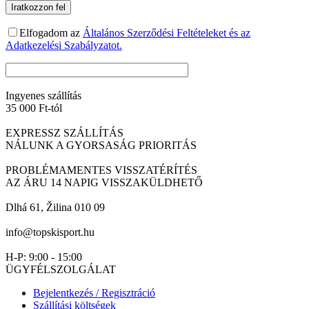
Elfogadom az
Általános Szerződési Feltételeket és az
Adatkezelési Szabályzatot.
Ingyenes szállítás
35 000 Ft-tól
EXPRESSZ SZÁLLÍTÁS
NÁLUNK A GYORSASÁG PRIORITÁS
PROBLÉMAMENTES VISSZATÉRÍTÉS
AZ ÁRU 14 NAPIG VISSZAKÜLDHETŐ
Dlhá 61, Žilina 010 09
info@topskisport.hu
H-P: 9:00 - 15:00
ÜGYFÉLSZOLGÁLAT
Bejelentkezés / Regisztráció
Szállítási költségek