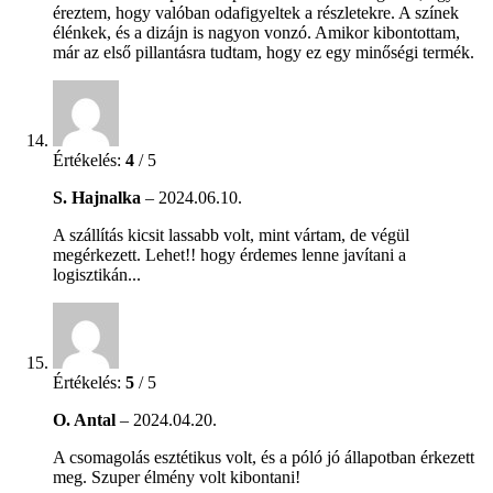
éreztem, hogy valóban odafigyeltek a részletekre. A színek
élénkek, és a dizájn is nagyon vonzó. Amikor kibontottam,
már az első pillantásra tudtam, hogy ez egy minőségi termék.
Értékelés:
4
/ 5
S. Hajnalka
–
2024.06.10.
A szállítás kicsit lassabb volt, mint vártam, de végül
megérkezett. Lehet!! hogy érdemes lenne javítani a
logisztikán...
Értékelés:
5
/ 5
O. Antal
–
2024.04.20.
A csomagolás esztétikus volt, és a póló jó állapotban érkezett
meg. Szuper élmény volt kibontani!