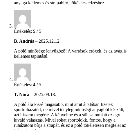
anyaga kellemes és strapabíró, tökéletes edzéshez.
Értékelés:
5
/ 5
B. András
–
2025.12.12.
A póló minősége lenyűgöző! A varrások erőxek, és az ayag is
kellemes tapintású.
Értékelés:
4
/ 5
T. Nóra
–
2025.09.18.
A póló ára kissé magasabb, mint amit általában fizetek
sportruházatért, de mivel tényleg minőségi anyagból készült,
azt hiszem megérte. A kényelme és a stílusa mmiatt ez egy
kiváló választás. Mivel sokat sportolokk, fontos, hogy a
ruházatom bírja a strapát, és ez a póló tökéletesen megfelel az