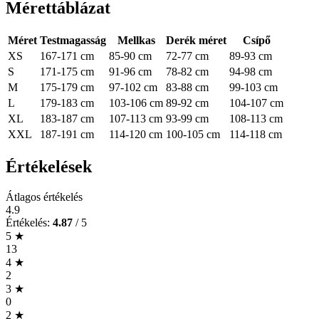
Mérettáblázat
Méret
Testmagasság
Mellkas
Derék méret
Csípő
XS
167-171 cm
85-90 cm
72-77 cm
89-93 cm
S
171-175 cm
91-96 cm
78-82 cm
94-98 cm
M
175-179 cm
97-102 cm
83-88 cm
99-103 cm
L
179-183 cm
103-106 cm
89-92 cm
104-107 cm
XL
183-187 cm
107-113 cm
93-99 cm
108-113 cm
XXL
187-191 cm
114-120 cm
100-105 cm
114-118 cm
Értékelések
Átlagos értékelés
4.9
Értékelés:
4.87
/ 5
5 ★
13
4 ★
2
3 ★
0
2 ★