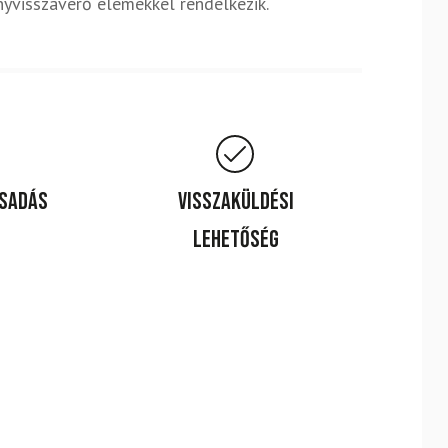
ényvisszaverő elemekkel rendelkezik.
csadás
Visszaküldési
lehetőség