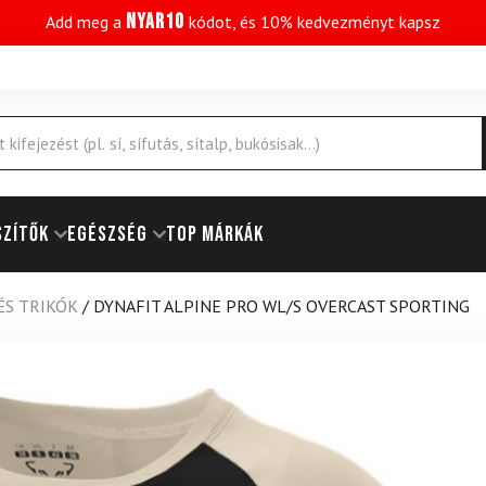
NYAR10
Add meg a
kódot, és 10% kedvezményt kapsz
SZÍTŐK
EGÉSZSÉG
Top márkák
ÉS TRIKÓK
/
DYNAFIT ALPINE PRO WL/S OVERCAST SPORTING