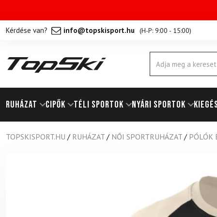
Kérdése van?
info@topskisport.hu
(
H-P: 9:00 - 15:00
)
Products
search
RUHÁZAT
Cipők
TÉLI SPORTOK
NYÁRI SPORTOK
KIEGÉ
TOPSKISPORT.HU
/
RUHÁZAT
/
NŐI SPORTRUHÁZAT
/
PÓLÓK 