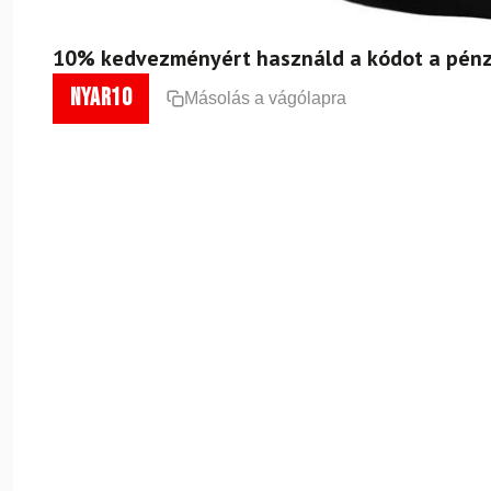
10% kedvezményért használd a kódot a pénz
nyar10
Másolás a vágólapra