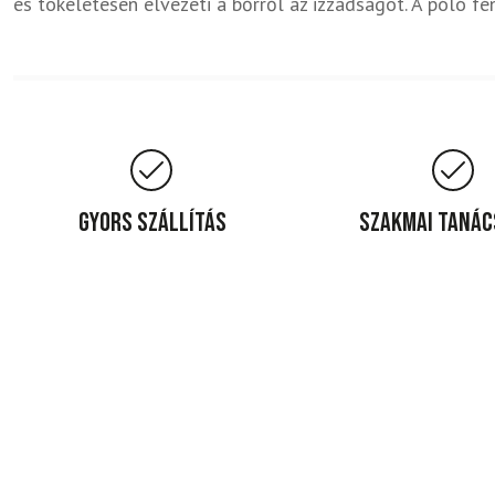
és tökéletesen elvezeti a bőrről az izzadságot. A póló f
Gyors szállítás
Szakmai taná