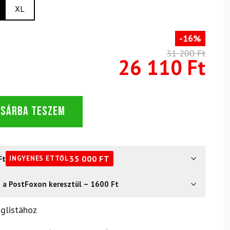
XL
-16%
31 200 Ft
26 110 Ft
OSÁRBA TESZEM
Ft
35 000
FT
INGYENES ETTŐL
s a PostFoxon keresztül – 1600 Ft
? Semmi gond – a terméket egyszerűen visszaküldheti 14
glistához
.
Mik a visszaküldés feltételei?