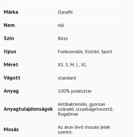
Márka
Dynafit
Nem
női
Szín
Bézs
típus
Funkcionális
,
Kültéri
,
Sport
Méret
XS
,
S
,
M
,
L
,
XL
Vágott
standard
Anyag
100% poliészter
Antibakteriális
,
gyorsan
Anyagtulajdonságok
száradó
,
izzadságelvezető
,
Rugalmas
Az árun lévő mosási jelek
Mosás
szerint.