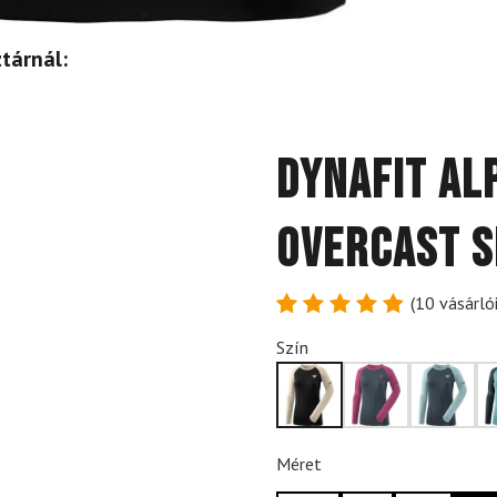
tárnál:
DYNAFIT Al
Overcast s
(
10
vásárlói
Értékelés
10
Szín
4.9
az 5-
ből,
értékelés
alapján
Méret