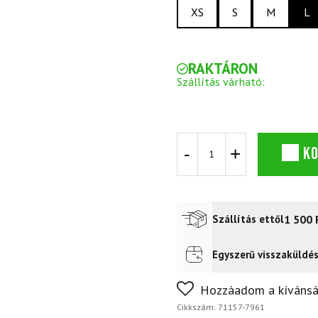
XS
S
M
L
RAKTÁRON
Szállítás várható:
DYNAFIT
K
Alpine
Pro
WL/S
Overcast
sporting
1 500
Szállítás ettől
mennyiség
Egyszerű visszaküldé
Futár a címre
2 400
Ft
FoxPost
1 500
Ft
Nem biztos a választásában
Hozzáadom a kívánsá
napon belül, indoklás nélkül
Cikkszám:
71157-7961