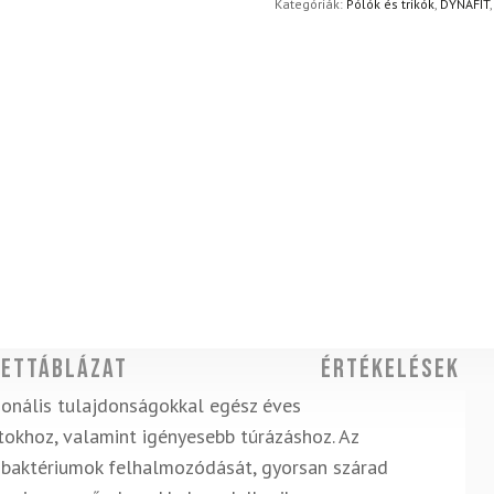
Kategóriák:
Pólók és trikók
,
DYNAFIT
ettáblázat
Értékelések
cionális tulajdonságokkal egész éves
rtokhoz, valamint igényesebb túrázáshoz. Az
 baktériumok felhalmozódását, gyorsan szárad