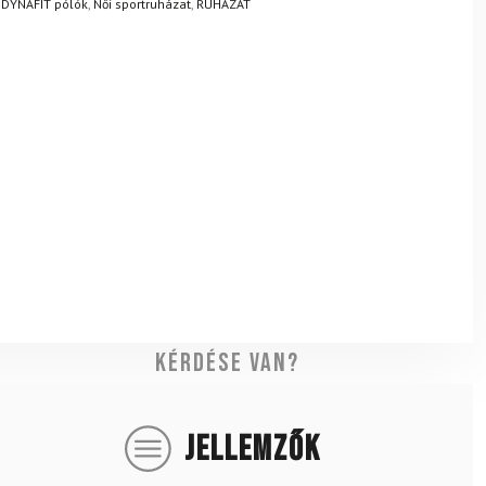
,
DYNAFIT pólók
,
Női sportruházat
,
RUHÁZAT
Kérdése van?
JELLEMZŐK