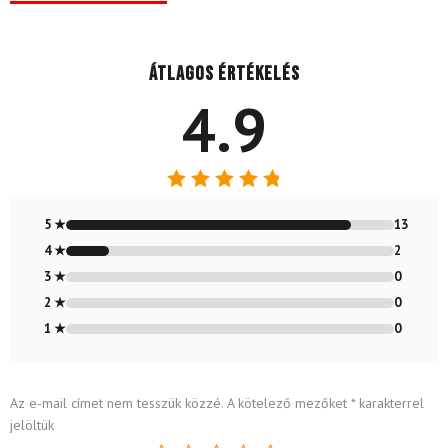
Átlagos értékelés
4.9
Értékelés:
4.87
/ 5
5 ★
13
4 ★
2
3 ★
0
2 ★
0
1 ★
0
Az e-mail címet nem tesszük közzé.
A kötelező mezőket
*
karakterrel
jelöltük