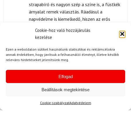
strapabíró és nagyon szép a színe is, a füstkék
árnyalat remek választás. Ráadásul a
napvédelme is kiemelkedő, hiszen az erős
napsütésben sem érzem, hogy zavaró lenne. Ez
Cookie-hoz való hozzájárulás
tényleg egy prémium termék! 🔥❤️
kezelése
Ezen a weboldalon sütiket használunk statisztikai és reklámcélokra
annak érdekében, hogy javítsuk a felhasználói élményt, illetve később
releváns hirdetéseket jelenítsünk meg.
N. Attila
2024.02.08.
Értékelés:
Szeretném megosztani, hogy a DYNAFIT
5
/ 5
Elfogad
Alpine Visor sapka valóban megéri az árát! A
minősége mellett az is szuper, hogy remekül
Beállítások megtekintése
tartja a formáját, akár hosszú túrákon is. Az
anyaga kellemes a bőrnek, nem irritál, amit
Cookie-szabályzat
Adatvédelem
különösen értékelek. Tényleg szuper választás,
ha valaki aktívan sportol, és szüksége van egy
megbízható sapkára. A füstkék szín pedig egy
igazi stílusos kiegészítő, amit könnyen