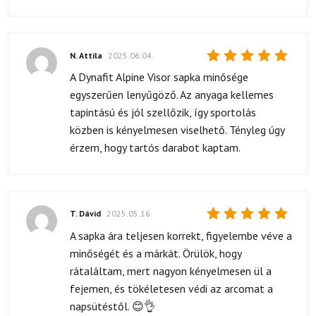
N. Attila
2025.06.04.
Értékelés:
A Dynafit Alpine Visor sapka minősége
5
/ 5
egyszerűen lenyűgöző. Az anyaga kellemes
tapintású és jól szellőzik, így sportolás
közben is kényelmesen viselhető. Tényleg úgy
érzem, hogy tartós darabot kaptam.
T. Dávid
2025.05.16.
Értékelés:
A sapka ára teljesen korrekt, figyelembe véve a
5
/ 5
minőségét és a márkát. Örülök, hogy
rátaláltam, mert nagyon kényelmesen ül a
fejemen, és tökéletesen védi az arcomat a
napsütéstől. 😊👌