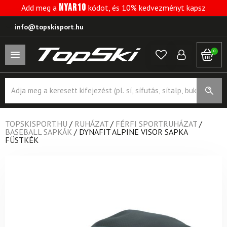
NYAR10
Add meg a
kódot, és 10% kedvezményt kapsz
info@topskisport.hu
0
Products
search
TOPSKISPORT.HU
/
RUHÁZAT
/
FÉRFI SPORTRUHÁZAT
/
BASEBALL SAPKÁK
/
DYNAFIT ALPINE VISOR SAPKA
FÜSTKÉK