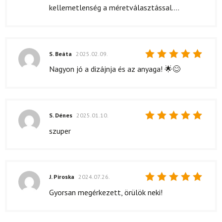
4
/ 5
kellemetlenség a méretválasztással....
S. Beáta
2025.02.09.
Értékelés:
Nagyon jó a dizájnja és az anyaga! 🌟😊
5
/ 5
S. Dénes
2025.01.10.
Értékelés:
szuper
5
/ 5
J. Piroska
2024.07.26.
Értékelés:
Gyorsan megérkezett, örülök neki!
5
/ 5