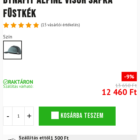
DYNAFIT Alpine Visor sapka
füstkék
(
15
vásárlói értékelés)
Értékelés
15
Szín
4.87
az
5-ből,
értékelés
alapján
-9%
RAKTÁRON
13 650 Ft
Szállítás várható:
12 460 Ft
DYNAFIT
KOSÁRBA TESZEM
Alpine
Visor
sapka
füstkék
1 500
Ft
Szállítás ettől