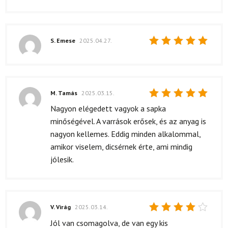
S. Emese
2025.04.27.
Értékelés:
5
/ 5
M. Tamás
2025.03.15.
Értékelés:
Nagyon elégedett vagyok a sapka
5
/ 5
minőségével. A varrások erősek, és az anyag is
nagyon kellemes. Eddig minden alkalommal,
amikor viselem, dicsérnek érte, ami mindig
jólesik.
V. Virág
2025.03.14.
Értékelés:
Jól van csomagolva, de van egy kis