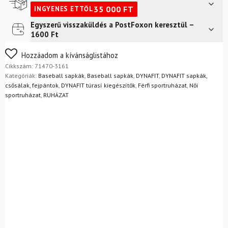
mennyiség
35 000
FT
INGYENES ETTŐL
Egyszerű visszaküldés a PostFoxon keresztül –
Futár a címre
2 400
Ft
1600 Ft
FoxPost
1 500
Ft
Nem biztos a választásában? Semmi gond – a terméket
Hozzáadom a kívánságlistához
egyszerűen visszaküldheti 14 napon belül, indoklás nélkül.
Cikkszám:
71470-3161
Mik a visszaküldés feltételei?
Kategóriák:
Baseball sapkák
,
Baseball sapkák
,
DYNAFIT
,
DYNAFIT sapkák,
csősálak, fejpántok
,
DYNAFIT túrasí kiegészítők
,
Férfi sportruházat
,
Női
sportruházat
,
RUHÁZAT