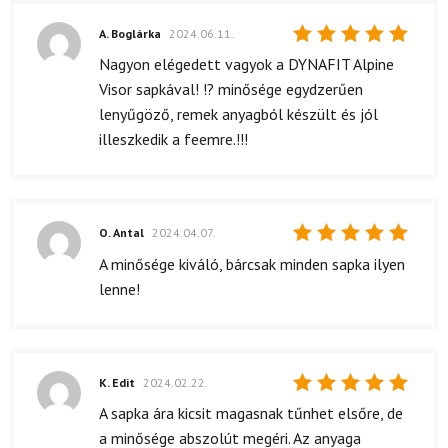
A. Boglárka
2024.06.11.
Értékelés:
Nagyon elégedett vagyok a DYNAFIT Alpine
5
/ 5
Visor sapkával! !? minősége egydzerűen
lenyűgöző, remek anyagból készült és jól
illeszkedik a feemre.!!!
O. Antal
2024.04.07.
Értékelés:
A minősége kiváló, bárcsak minden sapka ilyen
5
/ 5
lenne!
K. Edit
2024.02.22.
Értékelés:
A sapka ára kicsit magasnak tűnhet elsőre, de
5
/ 5
a minősége abszolút megéri. Az anyaga