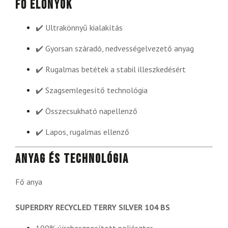
Fő előnyök
✔️ Ultrakönnyű kialakítás
✔️ Gyorsan száradó, nedvességelvezető anyag
✔️ Rugalmas betétek a stabil illeszkedésért
✔️ Szagsemlegesítő technológia
✔️ Összecsukható napellenző
✔️ Lapos, rugalmas ellenző
Anyag és technológia
Fő anya
SUPERDRY RECYCLED TERRY SILVER 104 BS
100% újrahasznosított poliészter