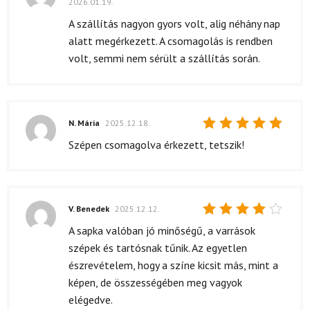
2026.01.19.
Értékelés:
5
/ 5
A szállítás nagyon gyors volt, alig néhány nap
alatt megérkezett. A csomagolás is rendben
volt, semmi nem sérült a szállítás során.
N. Mária
2025.12.18.
Értékelés:
Szépen csomagolva érkezett, tetszik!
5
/ 5
V. Benedek
2025.12.12.
Értékelés:
A sapka valóban jó minőségű, a varrások
4
/ 5
szépek és tartósnak tűnik. Az egyetlen
észrevételem, hogy a színe kicsit más, mint a
képen, de összességében meg vagyok
elégedve.