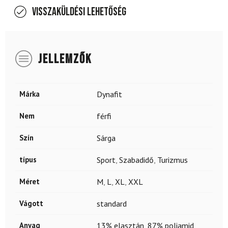
Visszaküldési lehetőség
JELLEMZŐK
Márka
Dynafit
Nem
férfi
Szín
Sárga
típus
Sport
,
Szabadidő
,
Turizmus
Méret
M
,
L
,
XL
,
XXL
Vágott
standard
Anyag
13% elasztán
,
87% poliamid