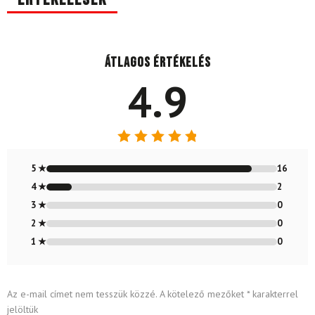
Átlagos értékelés
4.9
Értékelés:
4.89
/ 5
5 ★
16
4 ★
2
3 ★
0
2 ★
0
1 ★
0
Az e-mail címet nem tesszük közzé.
A kötelező mezőket
*
karakterrel
jelöltük