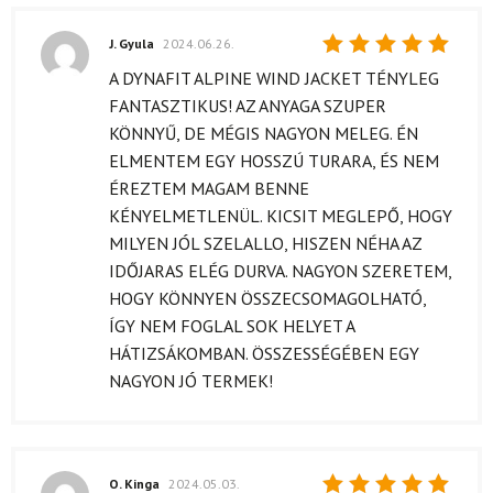
J. Gyula
2024.06.26.
Értékelés:
A DYNAFIT ALPINE WIND JACKET TÉNYLEG
5
/ 5
FANTASZTIKUS! AZ ANYAGA SZUPER
KÖNNYŰ, DE MÉGIS NAGYON MELEG. ÉN
ELMENTEM EGY HOSSZÚ TURARA, ÉS NEM
ÉREZTEM MAGAM BENNE
KÉNYELMETLENÜL. KICSIT MEGLEPŐ, HOGY
MILYEN JÓL SZELALLO, HISZEN NÉHA AZ
IDŐJARAS ELÉG DURVA. NAGYON SZERETEM,
HOGY KÖNNYEN ÖSSZECSOMAGOLHATÓ,
ÍGY NEM FOGLAL SOK HELYET A
HÁTIZSÁKOMBAN. ÖSSZESSÉGÉBEN EGY
NAGYON JÓ TERMEK!
O. Kinga
2024.05.03.