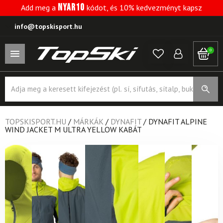
NYAR10
Add meg a
kódot, és 10% kedvezményt kapsz
info@topskisport.hu
0
Products
search
TOPSKISPORT.HU
/
MÁRKÁK
/
DYNAFIT
/
DYNAFIT ALPINE
WIND JACKET M ULTRA YELLOW KABÁT