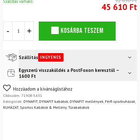
52 650 Ft
Szállítás várható:
45 610 Ft
DYNAFIT
KOSÁRBA TESZEM
Alpine
Wind
Jacket
M
Ultra
Szállítás
INGYENES
Yellow
kabát
Egyszerű visszaküldés a PostFoxon keresztül –
Futár a címre
Ingyenes
mennyiség
1600 Ft
FoxPost
Ingyenes
Nem biztos a választásában? Semmi gond – a terméket
Hozzáadom a kívánságlistához
egyszerűen visszaküldheti 14 napon belül, indoklás nélkül.
Cikkszám:
71908-5A31
Mik a visszaküldés feltételei?
Kategóriák:
DYNAFIT
,
DYNAFIT kabátok
,
DYNAFIT mellények
,
Férfi sportruházat
,
RUHÁZAT
,
Sportos Kabátok & Mellény
,
Túrakabátok