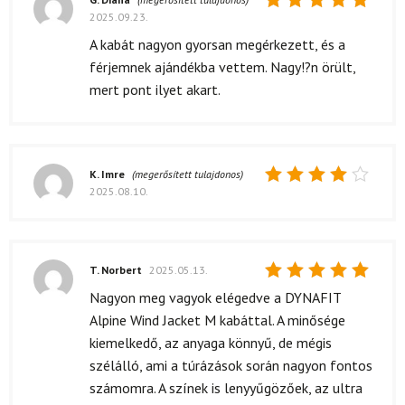
2025.09.23.
Értékelés:
5
/ 5
A kabát nagyon gyorsan megérkezett, és a
férjemnek ajándékba vettem. Nagy!?n örült,
mert pont ilyet akart.
K. Imre
(megerősített tulajdonos)
2025.08.10.
Értékelés:
4
/ 5
T. Norbert
2025.05.13.
Értékelés:
Nagyon meg vagyok elégedve a DYNAFIT
5
/ 5
Alpine Wind Jacket M kabáttal. A minősége
kiemelkedő, az anyaga könnyű, de mégis
szélálló, ami a túrázások során nagyon fontos
számomra. A színek is lenyyűgözőek, az ultra