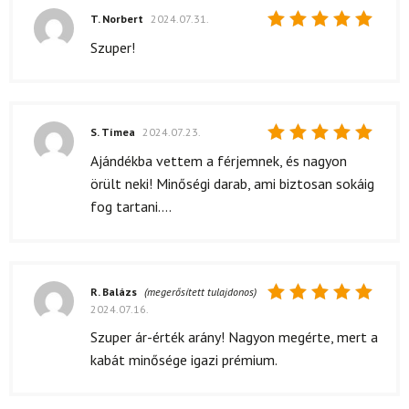
T. Norbert
2024.07.31.
Értékelés:
Szuper!
5
/ 5
S. Tímea
2024.07.23.
Értékelés:
Ajándékba vettem a férjemnek, és nagyon
5
/ 5
örült neki! Minőségi darab, ami biztosan sokáig
fog tartani....
R. Balázs
(megerősített tulajdonos)
2024.07.16.
Értékelés:
5
/ 5
Szuper ár-érték arány! Nagyon megérte, mert a
kabát minősége igazi prémium.