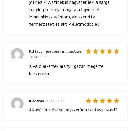
jól néz ki. A színek is nagyszerűek, a sárga
tényleg felhívja magára a figyelmet.
Mindenkinek ajánlom, aki szereti a
természetet és aktív életmódot él!
P. Sándor
(megerősített tulajdonos)
2024.11.21.
Értékelés:
5
/ 5
Kiváló ár-érték arány! Igazán megérte
beszerezni.
B. András
2024.11.20.
Értékelés:
A kabát minősége egyszerűen fantasztikus.!?
5
/ 5