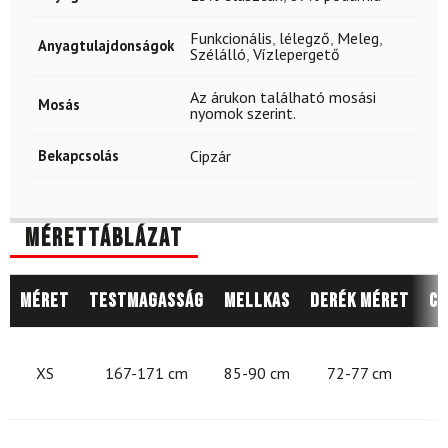
Funkcionális
,
lélegző
,
Meleg
,
Anyagtulajdonságok
Szélálló
,
Vízlepergető
Az árukon található mosási
Mosás
nyomok szerint.
Bekapcsolás
Cipzár
Mérettáblázat
Méret
Testmagasság
Mellkas
Derék méret
Cs
8
XS
167-171 cm
85-90 cm
72-77 cm
9