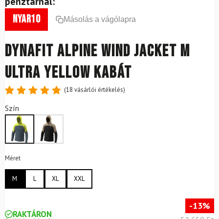
pénztárnál:
nyar10
Másolás a vágólapra
DYNAFIT Alpine Wind Jacket M
Ultra Yellow kabát
(
18
vásárlói értékelés)
Értékelés
18
Szín
4.89
az
5-ből,
értékelés
alapján
Méret
M
L
XL
XXL
-13%
RAKTÁRON