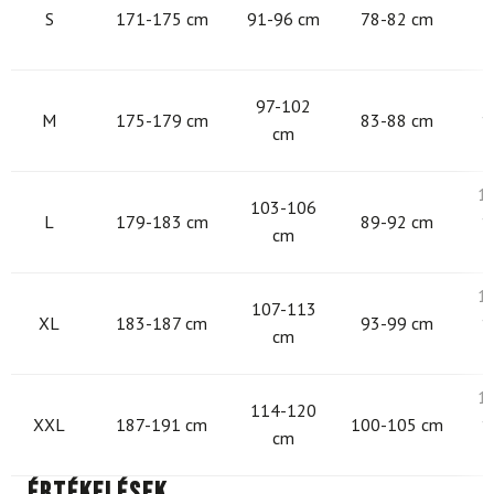
S
171-175 cm
91-96 cm
78-82 cm
9
97-102
M
175-179 cm
83-88 cm
1
cm
1
103-106
L
179-183 cm
89-92 cm
1
cm
1
107-113
XL
183-187 cm
93-99 cm
1
cm
1
114-120
XXL
187-191 cm
100-105 cm
1
cm
Értékelések