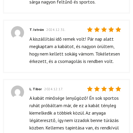
sárga nagyon feltűnő és sportos.
T. István
2024.12.31.
Értékelés:
A kiszállítási idő remek volt! Pár nap alatt
5
/ 5
megkaptam a kabátot, és nagyon örültem,
hogy nem kellett sokáig várnom. Tökéletesen
érkezett, és a csomagolás is rendben volt.
L. Tibor
2024.12.17.
Értékelés:
A kabát minősége lenyűgöző! Én sok sportos
5
/ 5
ruhát próbáltam már, de ez a kabát tényleg
kiemelkedik a többiek közül. Az anyaga
légáteresztő, így nem izzadok benne túrázás
közben. Kellemes tapintása van, és rendkívül