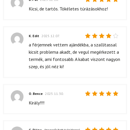
Értékelés:
Kicsi, de tartós. Tökéletes túrázásokhoz!
5
/ 5
K. Edit
2025.12.07.
Értékelés:
a férjemnek vettem ajándékba, a szallitassal
4
/ 5
kicsit problema akadt, de vegul megérkezett a
termék, ami fontosabb. A kabat viszont nagyon
szep, és jól néz ki!
O. Bence
2025.11.30.
Értékelés:
Király!!!!
5
/ 5
G. Diána
(megerősített tulajdonos)