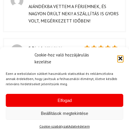
Értékelés:
AJÁNDÉKBA VETTEM A FÉRJEMNEK, ÉS
5
/ 5
NAGYON ÖRÜLT NEKI! A SZÁLLÍTÁS IS GYORS
VOLT, MEGÉRKEZETT IDŐBEN!
S. Dániel
2024.04.26.
Cookie-hoz való hozzájárulás
Értékelés:
A kabát tényleg nagyon jól készült, a varrások
5
/ 5
kezelése
erősek, az anyag pedig kényelmes és
légáteresztő. Néhány túrán már teszteltem,
Ezen a weboldalon sütiket használunk statisztikai és reklámcélokra
és semmi panaszom nincs. Külön örmö, hogy a
annak érdekében, hogy javítsuk a felhasználói élményt, illetve később
releváns hirdetéseket jelenítsünk meg.
kapucni is jól áll rajtam.
Elfogad
N. Attila
2024.03.30.
Beállítások megtekintése
Értékelés:
A kabát csomagolása egyszerű, de elegáns
5
/ 5
Cookie-szabályzat
Adatvédelem
volt. 😊 Amikor kibontottam, azonnal éreztem