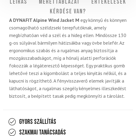
Leírás
Mérettáblázat
Értékelések
Kérdése van?
A DYNAFIT Alpine Wind Jacket M
egy könnyű és könnyen
csomagolható széldzseki terepfutóknak, amely
megbízhatóan véd a szél és a hideg ellen. Mindössze 130
g-os súlyával bármilyen hátizsákba vagy övbe belefér. Az
ergonomikus szabás és a rugalmas anyag biztosítja a
mozgásszabadságot, míg a hónalj alatti perforációk
fokozzák a légáteresztő képességet. Egy praktikus gomb
lehetővé teszi a kigombolást a teljes kinyitás nélkül, és a
kapucni is rögzíthető. A fényvisszaverő elemek javítják a
láthatóságot, a rugalmas szegély kényelmes illeszkedést
biztosít, a beépített tasak pedig megkönnyíti a tárolást.
Gyors szállítás
Szakmai tanácsadás