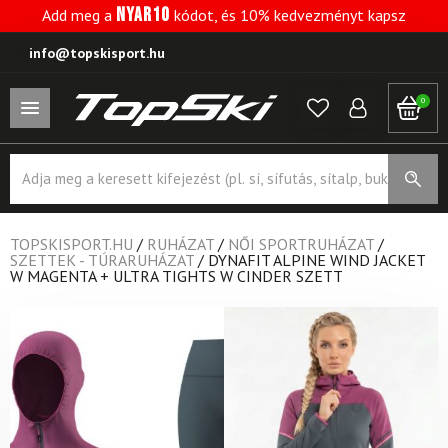
NYAR10
Add meg a
kódot, és 10% kedvezményt kapsz
info@topskisport.hu
0
Products
search
TOPSKISPORT.HU
/
RUHÁZAT
/
NŐI SPORTRUHÁZAT
/
SZETTEK - TÚRARUHÁZAT
/
DYNAFIT ALPINE WIND JACKET
W MAGENTA + ULTRA TIGHTS W CINDER SZETT