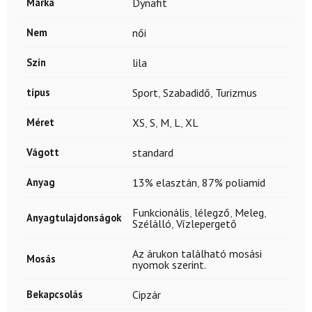
Márka
Dynafit
Nem
női
Szín
lila
típus
Sport
,
Szabadidő
,
Turizmus
Méret
XS
,
S
,
M
,
L
,
XL
Vágott
standard
Anyag
13% elasztán
,
87% poliamid
Funkcionális
,
lélegző
,
Meleg
,
Anyagtulajdonságok
Szélálló
,
Vízlepergető
Az árukon található mosási
Mosás
nyomok szerint.
Bekapcsolás
Cipzár