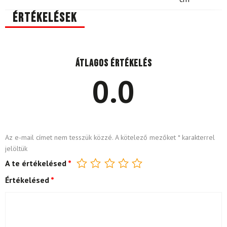
Értékelések
Átlagos értékelés
0.0
Az e-mail címet nem tesszük közzé.
A kötelező mezőket
*
karakterrel
jelöltük
A te értékelésed
*
Értékelésed
*