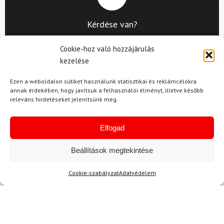
Kérdése van?
info@topskisport.hu
Cookie-hoz való hozzájárulás
kezelése
Ezen a weboldalon sütiket használunk statisztikai és reklámcélokra
annak érdekében, hogy javítsuk a felhasználói élményt, illetve később
Név
releváns hirdetéseket jelenítsünk meg.
Elfogad
E-mail
Beállítások megtekintése
Cookie-szabályzat
Adatvédelem
Az üzeneted