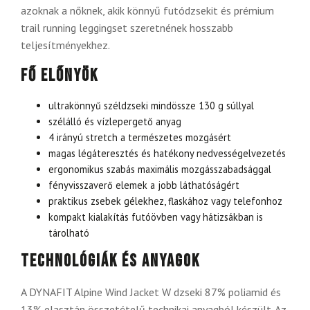
azoknak a nőknek, akik könnyű futódzsekit és prémium
trail running leggingset szeretnének hosszabb
teljesítményekhez.
Fő előnyök
ultrakönnyű széldzseki mindössze 130 g súllyal
szélálló és vízlepergető anyag
4 irányú stretch a természetes mozgásért
magas légáteresztés és hatékony nedvességelvezetés
ergonomikus szabás maximális mozgásszabadsággal
fényvisszaverő elemek a jobb láthatóságért
praktikus zsebek gélekhez, flaskához vagy telefonhoz
kompakt kialakítás futóövben vagy hátizsákban is
tárolható
Technológiák és anyagok
A DYNAFIT Alpine Wind Jacket W dzseki 87% poliamid és
13% elasztán összetételű technikai anyagból készült. Az