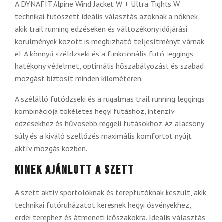
A DYNAFIT Alpine Wind Jacket W + Ultra Tights W
technikai futószett ideális választás azoknak a nőknek,
akik trail running edzéseken és változékony időjárási
körülmények között is megbízható teljesítményt várnak
el. A könnyű széldzseki és a funkcionális futó leggings
hatékony védelmet, optimális hőszabályozást és szabad
mozgást biztosít minden kilométeren.
A szélálló futódzseki és a rugalmas trail running leggings
kombinációja tökéletes hegyi futáshoz, intenzív
edzésekhez és hűvösebb reggeli futásokhoz. Az alacsony
súly és a kiváló szellőzés maximális komfortot nyújt
aktív mozgás közben.
Kinek ajánlott a szett
A szett aktív sportolóknak és terepfutóknak készült, akik
technikai futóruházatot keresnek hegyi ösvényekhez,
erdei terephez és átmeneti időszakokra. Ideális választás