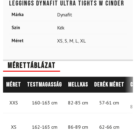
Leggings DYNAFIT Ultra Tights W Cinder
Márka
Dynafit
Szín
Kék
Méret
XS
,
S
,
M
,
L
,
XL
Mérettáblázat
Méret
Testmagasság
Mellkas
Derék méret
Cs
8
XXS
160-163 cm
82-85 cm
57-61 cm
87
8
XS
162-165 cm
86-89 cm
62-66 cm