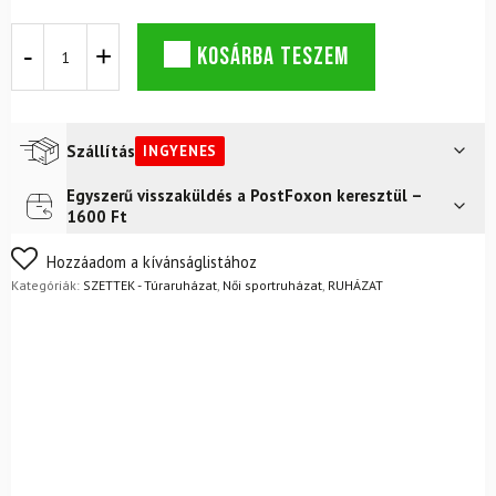
DYNAFIT
KOSÁRBA TESZEM
Alpine
Wind
Jacket
W
Magenta
Szállítás
INGYENES
+
Ultra
Egyszerű visszaküldés a PostFoxon keresztül –
Futár a címre
Ingyenes
Tights
1600 Ft
W
FoxPost
Ingyenes
Cinder
Nem biztos a választásában? Semmi gond – a terméket
Hozzáadom a kívánságlistához
szett
egyszerűen visszaküldheti 14 napon belül, indoklás nélkül.
Kategóriák:
SZETTEK - Túraruházat
,
Női sportruházat
,
RUHÁZAT
mennyiség
Mik a visszaküldés feltételei?