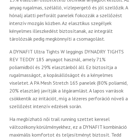
anyag rugalmas, szélálló, vízlepergető és jól szellőzik. A
hónalj alatti perforált panelek fokozzák a szellőzést
intenzív mozgás közben. Az elasztikus szegélyek
kényelmes illeszkedést biztosítanak, az integrált
tárolózsák pedig megkönnyíti a csomagolást.
A DYNAFIT Ultra Tights W leggings DYNADRY TIGHTS
REV TEDDY 185 anyagot használ, amely 71%
poliamidból és 29% elasztánból áll. Ez biztosítja a
rugalmasságot, a kopásállóságot és a kényelmes
viseletet. A PA Mesh Stretch 165 panelek (80% poliamid,
20% elasztán) javítják a légáramlást. A lapos varrások
csökkentik az irritációt, míg a lézeres perforáció növeli a
szellőzést intenzív edzések során.
Ha megbízható női trail running szettet keresel
változékony körülményekhez, ez a DYNAFIT kombináció
maximális komfortot és teljesítményt biztosít. Tedd