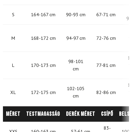
9
S
164-167 cm
90-93 cm
67-71 cm
97
9
M
168-172 cm
94-97 cm
72-76 cm
1
1
98-101
L
170-173 cm
77-81 cm
1
cm
1
102-105
XL
172-175 cm
82-86 cm
1
cm
Méret
Testmagasság
Derék méret
Csípő
Belső
83-
XXS
160-163 cm
57-61 cm
100-