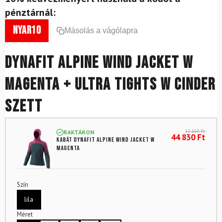
pénztárnál:
nyar10
Másolás a vágólapra
DYNAFIT Alpine Wind Jacket W
Magenta + Ultra Tights W Cinder
szett
52 650
Ft
RAKTÁRON
44 830
Ft
Kabát DYNAFIT Alpine Wind Jacket W
Magenta
Szín
lila
Méret