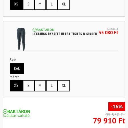
XS
S
M
L
XL
42 900
Ft
RAKTÁRON
35 080
Ft
Leggings DYNAFIT Ultra Tights W Cinder
Szín
Kék
Méret
XS
S
M
L
XL
-16%
RAKTÁRON
95 550 Ft
Szállítás várható:
79 910 Ft