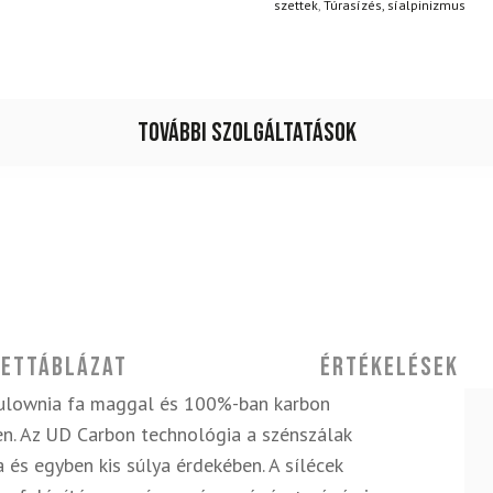
szettek
,
Túrasízés, síalpinizmus
További szolgáltatások
ettáblázat
Értékelések
ulownia fa maggal és 100%-ban karbon
n. Az UD Carbon technológia a szénszálak
 és egyben kis súlya érdekében. A sílécek