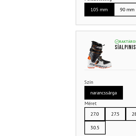
105 mm
90 mm
RAKTÁRO
Síalpini
Szín
narancssárga
Méret
27.0
27.5
2
30.5