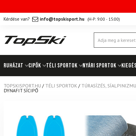
Kérdése van?
info@topskisport.hu
(
H-P: 9:00 - 15:00
)
Products
search
RUHÁZAT
Cipők
TÉLI SPORTOK
NYÁRI SPORTOK
KIEGÉ
TOPSKISPORT.HU
/
TÉLI SPORTOK
/
TÚRASÍZÉS, SÍALPINIZM
DYNAFIT SÍCIPŐ