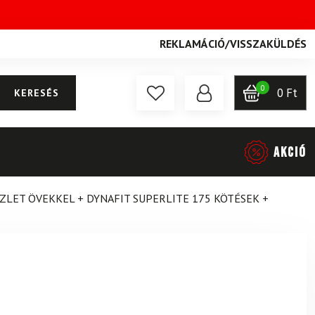
REKLAMÁCIÓ
/
VISSZAKÜLDÉS
0
0
Ft
KERESÉS
AKCIÓ
SZLET ÖVEKKEL + DYNAFIT SUPERLITE 175 KÖTÉSEK +