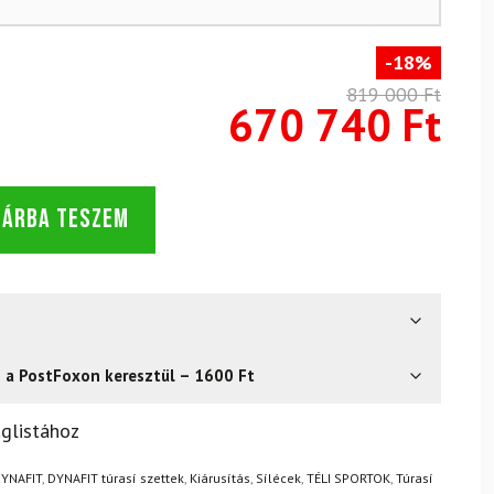
-18%
819 000 Ft
670 740 Ft
SÁRBA TESZEM
s a PostFoxon keresztül – 1600 Ft
? Semmi gond – a terméket egyszerűen visszaküldheti 14
glistához
.
Mik a visszaküldés feltételei?
YNAFIT
,
DYNAFIT túrasí szettek
,
Kiárusítás
,
Sílécek
,
TÉLI SPORTOK
,
Túrasí