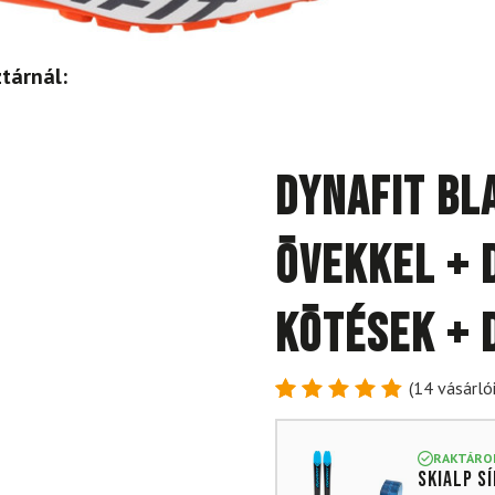
tárnál:
DYNAFIT Bl
övekkel + 
kötések + 
(
14
vásárlói
Értékelés
14
4.86
az
5-ből,
RAKTÁRO
Skialp s
értékelés