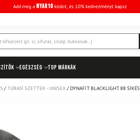
NYAR10
Add meg a
kódot, és 10% kedvezményt kapsz
SZÍTŐK
EGÉSZSÉG
Top márkák
US
/
TÚRASÍ SZETTEK - UNISEX
/
DYNAFIT BLACKLIGHT 88 SÍKÉ