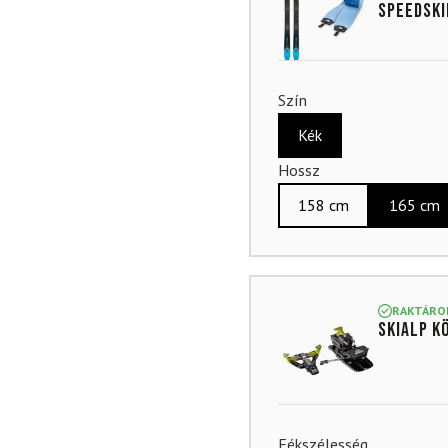
alapján
Speedski
Szín
Kék
Hossz
158 cm
165 cm
RAKTÁRO
Skialp k
Fékszélesség