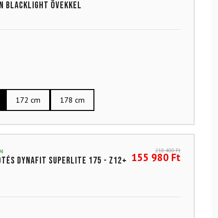
n Blacklight övekkel
172 cm
178 cm
218 400
Ft
N
155 980
Ft
ötés DYNAFIT Superlite 175 - Z12+