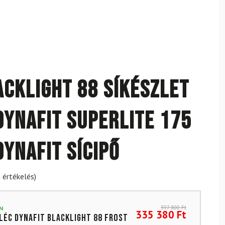
acklight 88 síkészlet
Dynafit Superlite 175
Dynafit sícipő
 értékelés)
397 800
Ft
N
335 380
Ft
íléc DYNAFIT Blacklight 88 Frost