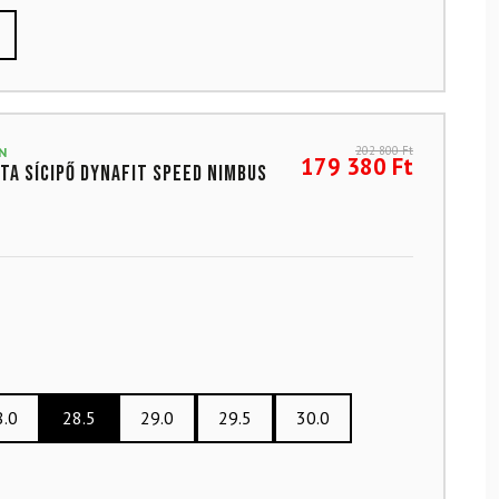
202 800
Ft
N
179 380
Ft
sta sícipő DYNAFIT Speed Nimbus
8.0
28.5
29.0
29.5
30.0