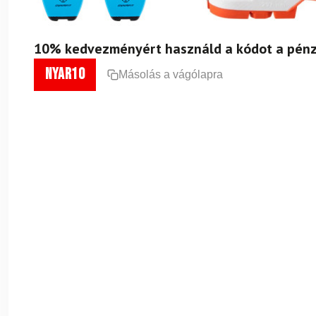
10% kedvezményért használd a kódot a pénz
nyar10
Másolás a vágólapra