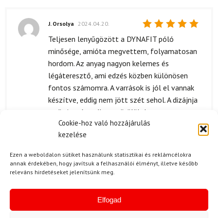
J. Orsolya
2024.04.20.
Értékelés:
Teljesen lenyűgözött a DYNAFIT póló
5
/ 5
minősége, amióta megvettem, folyamatosan
hordom. Az anyag nagyon kelemes és
légáteresztő, ami edzés közben különösen
fontos számomra. A varrások is jól el vannak
készítve, eddig nem jött szét sehol. A dizájnja
pedig igazán stílusos, örülök, hogy ezt
Cookie-hoz való hozzájárulás
választottam. Mindenkinek ajánlom, aki keres
kezelése
egy megbízható, sportos pólót!
Ezen a weboldalon sütiket használunk statisztikai és reklámcélokra
annak érdekében, hogy javítsuk a felhasználói élményt, illetve később
releváns hirdetéseket jelenítsünk meg.
J. Viktor
2024.02.12.
Értékelés:
Ez a póló igazán jó minőségű, a varrások is
Elfogad
5
/ 5
szépen néznek ki.