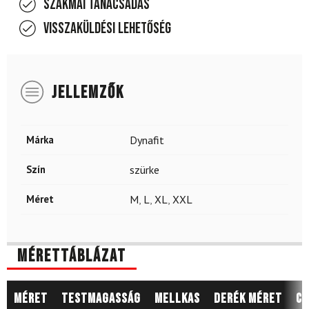
Szakmai tanácsadás
Visszaküldési lehetőség
JELLEMZŐK
Márka
Dynafit
Szín
szürke
Méret
M
,
L
,
XL
,
XXL
Mérettáblázat
Méret
Testmagasság
Mellkas
Derék méret
Cs