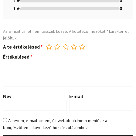
2 ★
0
1 ★
0
Az e-mail címet nem tesszük közzé.
A kötelező mezőket
*
karakterrel
jelöltük
A te értékelésed
*
Értékelésed
*
Név
E-mail
A nevem, e-mail címem, és weboldalcímem mentése a
böngészőben a következő hozzászólásomhoz.