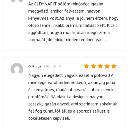
Értékelés:
Az új DYNAFIT pólóm minősége igazán
4
/ 5
meggyőző, amikor felvettem, nagyon
kényelmes volt. Az anya!!a jó, nem érzem, hogy
olcsó lenne, inkább prémium hatást kelt. Kicsit
aggódt..m, hogy a mosás után megőrzi-e a
formáját, de eddig minden rendben van....
O. Kinga
2025.05.03.
Értékelés:
Nagyon elégedett vagyok ezzel a pólóval! A
5
/ 5
minősége valóban kiemelkedő, az anyag puha
és kényelmes, ráadásul a varrással sincsenek
problémák. Ráadásul a design is nagyon
tetszik, igazán egyedi, ami szerintem sokaknak
fel fog tűnni. Jól áll és a sportos stílust is
tökéletesen képviseli.