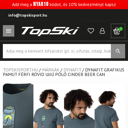
NYAR10
Add meg a
kódot, és 10% kedvezményt kapsz
info@topskisport.hu
0
Products
search
TOPSKISPORT.HU
/
MÁRKÁK
/
DYNAFIT
/
DYNAFIT GRAFIKUS
PAMUT FÉRFI RÖVID UJJÚ PÓLÓ CINDER BEER CAN