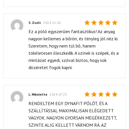
S. Zsolt
2024.12.02.
Értékelés:
Ez a póló egyszerűen fantasztikus! Az anyag
5
/ 5
nagyon kellemes a bőrön, és tényleg jól néz ki.
Szeretem, hogy nem túl bő, hanem
tökéletesen illeszkedik. A színek is szépek, és a
mintázat egyedi, szóval biztos, hogy sok
dicséretet fogok kapni.
L. Nikoletta
2024.07.25.
Értékelés:
RENDELTEM EGY DYNAFIT PÓLÓT, ÉS A
5
/ 5
SZÁLLÍTÁSSAL MAXIMÁLISAN ELÉGEDETT
VAGYOK. NAGYON GYORSAN MEGÉRKEZETT,
SZINTE ALIG KELLETT VÁRNOM RÁ. AZ