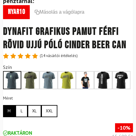
pénztárnál:
nyar10
Másolás a vágólapra
DYNAFIT grafikus pamut férfi
rövid ujjú póló Cinder Beer Can
(
14
vásárlói értékelés)
Értékelés
14
Szín
4.86
az
5-ből,
értékelés
alapján
Méret
M
L
XL
XXL
-10%
RAKTÁRON