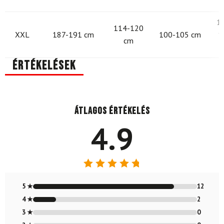
1
114-120
XXL
187-191 cm
100-105 cm
1
cm
Értékelések
Átlagos értékelés
4.9
Értékelés:
4.86
/ 5
5 ★
12
4 ★
2
3 ★
0