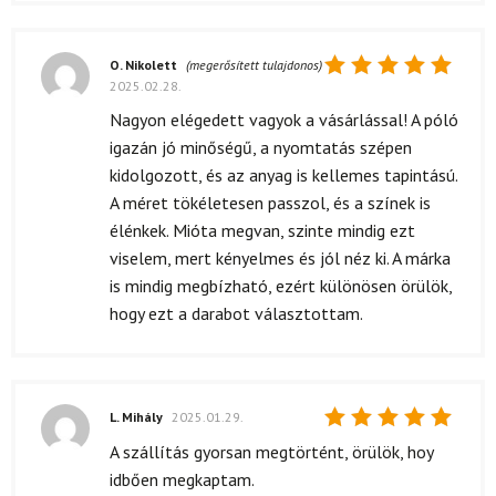
O. Nikolett
(megerősített tulajdonos)
2025.02.28.
Értékelés:
5
/ 5
Nagyon elégedett vagyok a vásárlással! A póló
igazán jó minőségű, a nyomtatás szépen
kidolgozott, és az anyag is kellemes tapintású.
A méret tökéletesen passzol, és a színek is
élénkek. Mióta megvan, szinte mindig ezt
viselem, mert kényelmes és jól néz ki. A márka
is mindig megbízható, ezért különösen örülök,
hogy ezt a darabot választottam.
L. Mihály
2025.01.29.
Értékelés:
A szállítás gyorsan megtörtént, örülök, hoy
5
/ 5
idbően megkaptam.