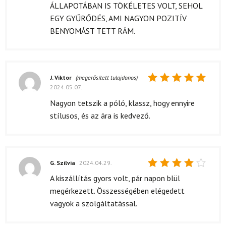
ÁLLAPOTÁBAN IS TÖKÉLETES VOLT, SEHOL
EGY GYŰRŐDÉS, AMI NAGYON POZITÍV
BENYOMÁST TETT RÁM.
J. Viktor
(megerősített tulajdonos)
2024.05.07.
Értékelés:
5
/ 5
Nagyon tetszik a póló, klassz, hogy ennyire
stílusos, és az ára is kedvező.
G. Szilvia
2024.04.29.
Értékelés:
A kiszállítás gyors volt, pár napon blül
4
/ 5
megérkezett. Összességében elégedett
vagyok a szolgáltatással.