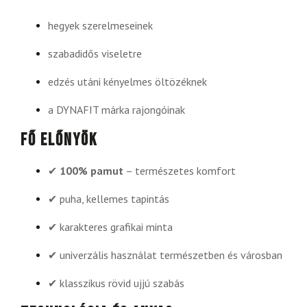
hegyek szerelmeseinek
szabadidős viseletre
edzés utáni kényelmes öltözéknek
a DYNAFIT márka rajongóinak
Fő előnyök
✔
100% pamut
– természetes komfort
✔ puha, kellemes tapintás
✔ karakteres grafikai minta
✔ univerzális használat természetben és városban
✔ klasszikus rövid ujjú szabás