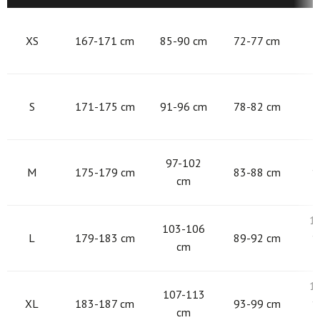
8
XS
167-171 cm
85-90 cm
72-77 cm
9
S
171-175 cm
91-96 cm
78-82 cm
9
97-102
M
175-179 cm
83-88 cm
1
cm
1
103-106
L
179-183 cm
89-92 cm
1
cm
1
107-113
XL
183-187 cm
93-99 cm
1
cm