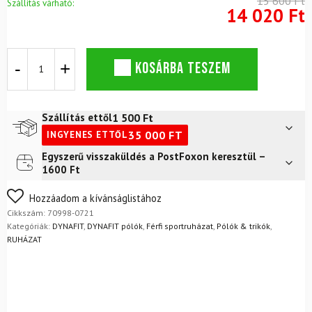
15 600 Ft
Szállítás várható:
14 020 Ft
DYNAFIT
KOSÁRBA TESZEM
grafikus
pamut
férfi
rövid
1 500
Ft
Szállítás ettől
ujjú
35 000
FT
INGYENES ETTŐL
póló
Cinder
Egyszerű visszaküldés a PostFoxon keresztül –
Futár a címre
2 400
Ft
Beer
1600 Ft
Can
FoxPost
1 500
Ft
mennyiség
Nem biztos a választásában? Semmi gond – a terméket
Hozzáadom a kívánságlistához
egyszerűen visszaküldheti 14 napon belül, indoklás nélkül.
Cikkszám:
70998-0721
Mik a visszaküldés feltételei?
Kategóriák:
DYNAFIT
,
DYNAFIT pólók
,
Férfi sportruházat
,
Pólók & trikók
,
RUHÁZAT