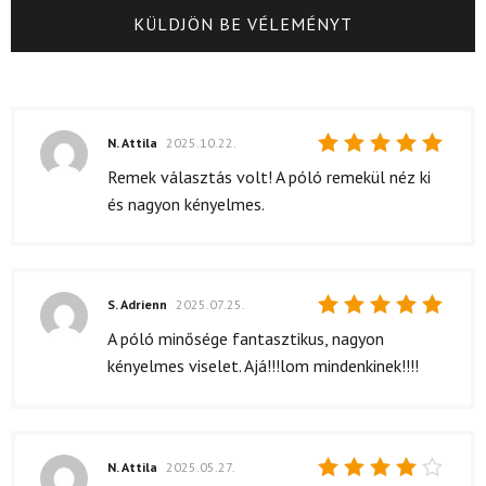
N. Attila
2025.10.22.
Értékelés:
Remek választás volt! A póló remekül néz ki
5
/ 5
és nagyon kényelmes.
S. Adrienn
2025.07.25.
Értékelés:
A póló minősége fantasztikus, nagyon
5
/ 5
kényelmes viselet. Ajá!!!lom mindenkinek!!!!
N. Attila
2025.05.27.