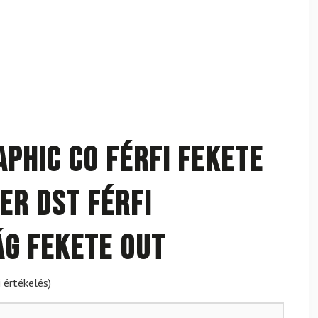
aphic Co Férfi Fekete
er DST Férfi
g Fekete Out
 értékelés)