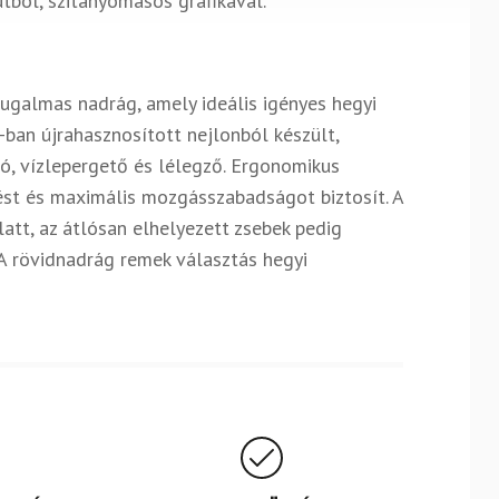
ól, szitanyomásos grafikával.
rugalmas nadrág, amely ideális igényes hegyi
ban újrahasznosított nejlonból készült,
ó, vízlepergető és lélegző. Ergonomikus
ést és maximális mozgásszabadságot biztosít. A
latt, az átlósan elhelyezett zsebek pedig
A rövidnadrág remek választás hegyi