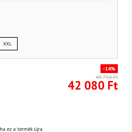
XXL
-14%
48 750
Ft
42 080
Ft
 ha ez a termék újra