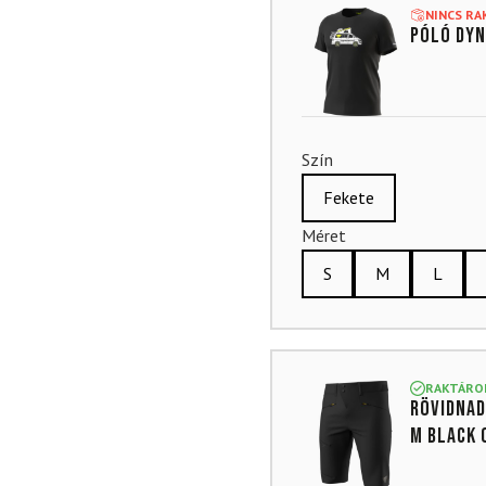
5-ből,
NINCS R
Póló Dyn
értékelés
alapján
Szín
Fekete
Méret
S
M
L
RAKTÁRO
Rövidnad
M Black 