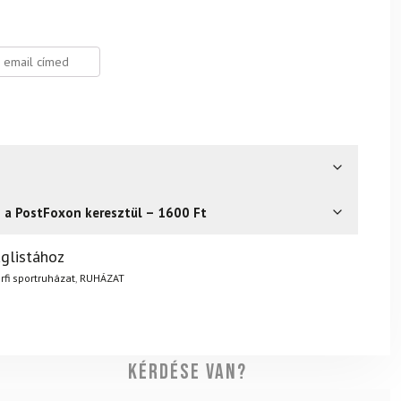
s a PostFoxon keresztül – 1600 Ft
? Semmi gond – a terméket egyszerűen visszaküldheti 14
glistához
.
Mik a visszaküldés feltételei?
rfi sportruházat
,
RUHÁZAT
Kérdése van?