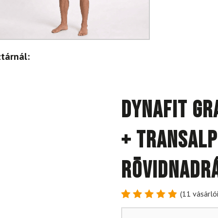
tárnál:
DYNAFIT Gr
+ Transalp
Rövidnadrá
(
11
vásárlói
Értékelés
11
4.91
az