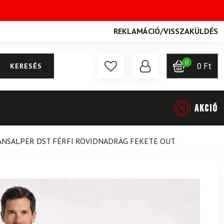
REKLAMÁCIÓ
/
VISSZAKÜLDÉS
0
0
Ft
KERESÉS
AKCIÓ
RANSALPER DST FÉRFI RÖVIDNADRÁG FEKETE OUT