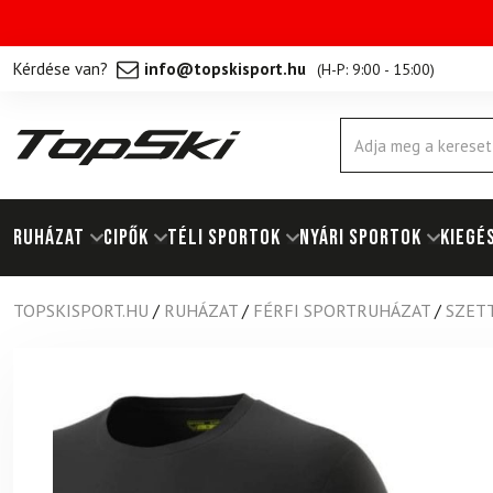
Kérdése van?
info@topskisport.hu
(
H-P: 9:00 - 15:00
)
Products
search
RUHÁZAT
Cipők
TÉLI SPORTOK
NYÁRI SPORTOK
KIEGÉ
TOPSKISPORT.HU
/
RUHÁZAT
/
FÉRFI SPORTRUHÁZAT
/
SZETT