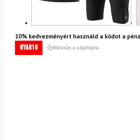
10% kedvezményért használd a kódot a pénz
nyar10
Másolás a vágólapra