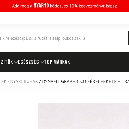
NYAR10
Add meg a
kódot, és 10% kedvezményt kapsz
SZÍTŐK
EGÉSZSÉG
Top márkák
EK - NYÁRI RUHÁK
/
DYNAFIT GRAPHIC CO FÉRFI FEKETE + T