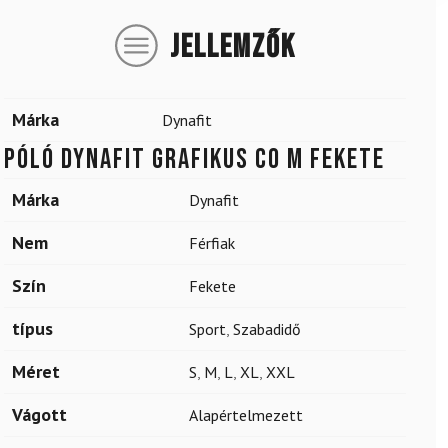
JELLEMZŐK
Márka
Dynafit
Póló Dynafit grafikus CO M fekete
Márka
Dynafit
Nem
Férfiak
Szín
Fekete
típus
Sport
,
Szabadidő
Méret
S
,
M
,
L
,
XL
,
XXL
Vágott
Alapértelmezett