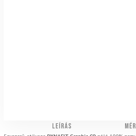
Leírás
Mér