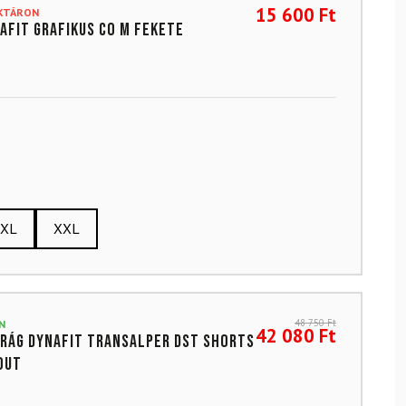
15 600
Ft
AKTÁRON
afit grafikus CO M fekete
XL
XXL
48 750
Ft
N
42 080
Ft
rág DYNAFIT Transalper Dst Shorts
Out