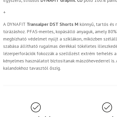
Egyszerű, stílusos
DYNAFIT Graphic CO
póló 100% pamutb
+
A DYNAFIT
Transalper DST Shorts M
könnyű, tartós és 
túrázáshoz. PFAS-mentes, kopásálló anyaguk, amely 80%-
megbízható védelmet nyújt a sziklákon, miközben széláll
szabása állítható rugalmas derékkal tökéletes illeszked
lézerperforációk fokozzák a szellőzést extrém terhelés a
kényelmes használatot biztosítanak mászóhevederrel is. 
kalandokhoz tavasztól őszig.