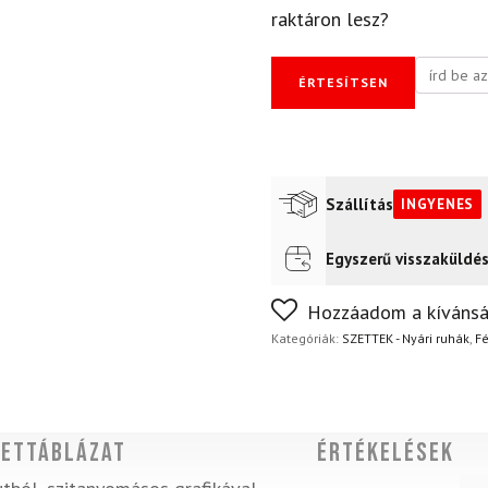
raktáron lesz?
ÉRTESÍTSEN
Szállítás
INGYENES
Egyszerű visszaküldé
Futár a címre
Ingyenes
FoxPost
Ingyenes
Nem biztos a választásában
Hozzáadom a kívánsá
napon belül, indoklás nélkül
Kategóriák:
SZETTEK - Nyári ruhák
,
Fé
ettáblázat
Értékelések