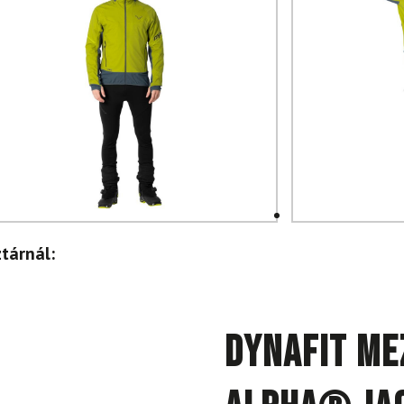
tárnál:
DYNAFIT M