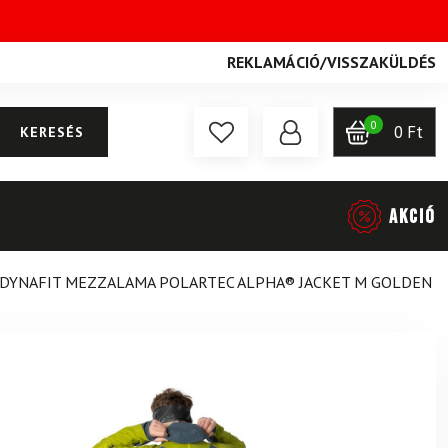
REKLAMÁCIÓ
/
VISSZAKÜLDÉS
0
0
Ft
KERESÉS
AKCIÓ
DYNAFIT MEZZALAMA POLARTEC ALPHA® JACKET M GOLDEN