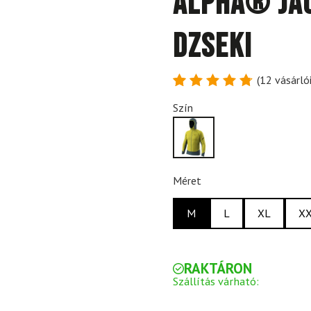
Alpha® Jac
dzseki
(
12
vásárlói
Értékelés
12
Szín
4.83
az
5-ből,
értékelés
alapján
Méret
M
L
XL
X
RAKTÁRON
Szállítás várható: