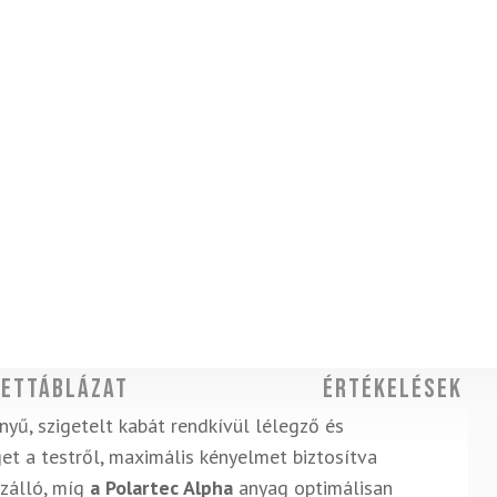
ettáblázat
Értékelések
yű, szigetelt kabát rendkívül lélegző és
t a testről, maximális kényelmet biztosítva
vízálló, míg
a Polartec Alpha
anyag optimálisan