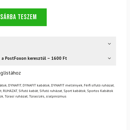
OSÁRBA TESZEM
s a PostFoxon keresztül – 1600 Ft
? Semmi gond – a terméket egyszerűen visszaküldheti 14
glistához
.
Mik a visszaküldés feltételei?
bátok
,
DYNAFIT
,
DYNAFIT kabátok
,
DYNAFIT mellények
,
Férfi sífutó ruházat
,
t
,
RUHÁZAT
,
Sífutó kabát
,
Sífutó ruházat
,
Sport kabátok
,
Sportos Kabátok
ok
,
Túrasí ruházat
,
Túrasízés, síalpinizmus