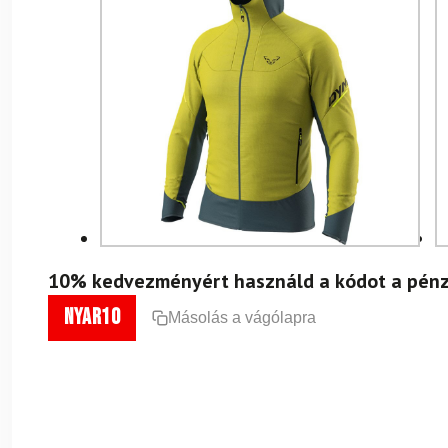
10% kedvezményért használd a kódot a pénz
nyar10
Másolás a vágólapra