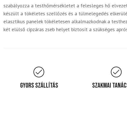
szabályozza a testhőmérsékletet a felesleges hő elvezet
készült a tökéletes szellőzés és a túlmelegedés elkerülé
elasztikus panelek tökéletesen alkalmazkodnak a testhez
két elülső cipzáras zseb helyet biztosít a szükséges apró
Gyors szállítás
Szakmai taná