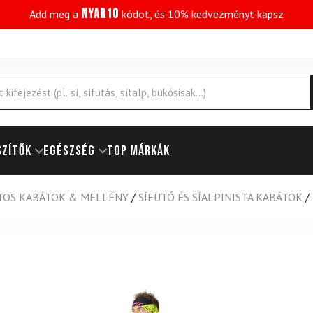
NYAR10
Add meg a
kódot, és 10% kedvezményt kapsz
SZÍTŐK
EGÉSZSÉG
Top márkák
TOS KABÁTOK & MELLÉNY
/
SÍFUTÓ ÉS SÍALPINISTA KABÁTOK
/