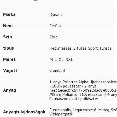
Márka
Dynafit
Nem
Férfiak
Szín
Zöld
típus
Hegymászás
,
Sífutás
,
Sport
,
turista
Méret
M
,
L
,
XL
,
XXL
Vágott
standard
1. anya Polartec Alpha Újrahasznosíto
- 100% poliészter / 2. anya
Anyag
fae31ecec0fc6f77b09e2dad840d05
/98am Poliamid
,
11% elasztán / 4. a
újrahasznosított poliészter
Funkcionális
,
Légáteresztő
,
Meleg
,
Szé
Anyagtulajdonságok
Vízlepergető