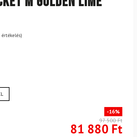
ket M Golden Lime
 értékelés)
XL
-16%
97 500 Ft
81 880 Ft