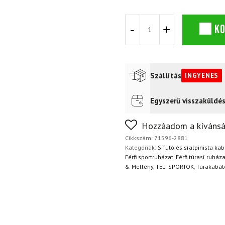
DYNAFIT
K
Mezzalama
Polartec
Alpha®
Jacket
M
Szállítás
INGYENES
Golden
Lime
dzseki
Egyszerű visszaküldé
Futár a címre
Ingyenes
mennyiség
FoxPost
Ingyenes
Nem biztos a választásában
Hozzáadom a kívánsá
napon belül, indoklás nélkül
Cikkszám:
71596-2881
Kategóriák:
Sífutó és síalpinista ka
Férfi sportruházat
,
Férfi túrasí ruháza
& Mellény
,
TÉLI SPORTOK
,
Túrakabát