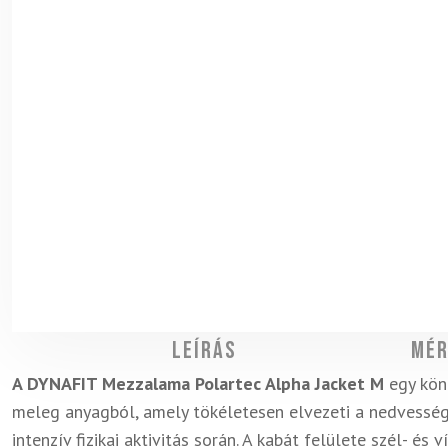
Leírás
Mér
A DYNAFIT Mezzalama Polartec Alpha Jacket M
egy könn
meleg anyagból, amely tökéletesen elvezeti a nedvessége
intenzív fizikai aktivitás során. A kabát felülete szél- és 