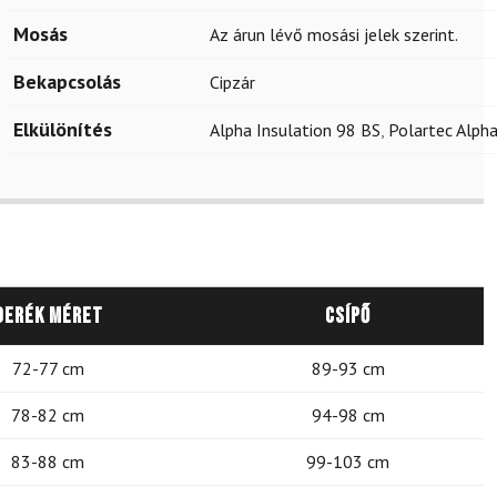
Mosás
Az árun lévő mosási jelek szerint.
Bekapcsolás
Cipzár
Elkülönítés
Alpha Insulation 98 BS
,
Polartec Alpha
Derék méret
Csípő
72-77 cm
89-93 cm
78-82 cm
94-98 cm
83-88 cm
99-103 cm