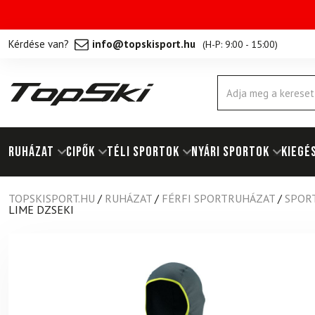
Kérdése van?
info@topskisport.hu
(
H-P: 9:00 - 15:00
)
Products
search
RUHÁZAT
Cipők
TÉLI SPORTOK
NYÁRI SPORTOK
KIEGÉ
TOPSKISPORT.HU
/
RUHÁZAT
/
FÉRFI SPORTRUHÁZAT
/
SPOR
LIME DZSEKI