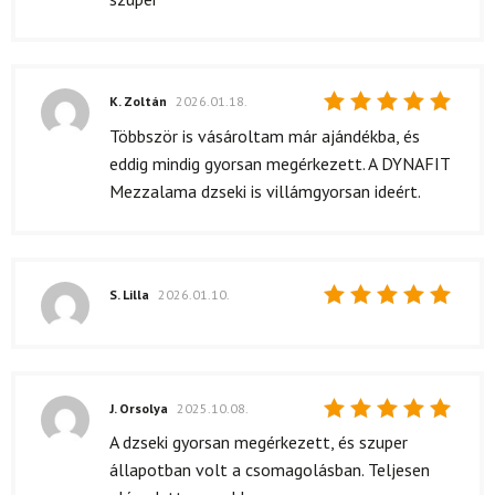
5
/ 5
K. Zoltán
2026.01.18.
Értékelés:
Többször is vásároltam már ajándékba, és
5
/ 5
eddig mindig gyorsan megérkezett. A DYNAFIT
Mezzalama dzseki is villámgyorsan ideért.
S. Lilla
2026.01.10.
Értékelés:
5
/ 5
J. Orsolya
2025.10.08.
Értékelés:
A dzseki gyorsan megérkezett, és szuper
5
/ 5
állapotban volt a csomagolásban. Teljesen