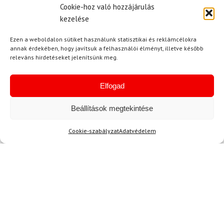
Cookie-hoz való hozzájárulás
2024.03.04.
Értékelés:
kezelése
5
/ 5
Egyszerűen csodás a kabát, nagyon jó a
szigetelése és a szabása is! Korrekt darab.
Ezen a weboldalon sütiket használunk statisztikai és reklámcélokra
annak érdekében, hogy javítsuk a felhasználói élményt, illetve később
releváns hirdetéseket jelenítsünk meg.
T. Klára
2024.03.02.
Elfogad
Értékelés:
4
/ 5
Beállítások megtekintése
Cookie-szabályzat
Adatvédelem
B. Andrea
2024.02.27.
Értékelés:
A kabát anyaga nagyon kellemes tapintású, és
5
/ 5
az energikus színe sokkal jobban tetszik, mint
gondoltam. Imádom! 🔥❤️
Kérdése van?