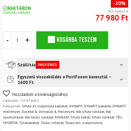
-20%
RAKTÁRON
97 500 Ft
Szállítás várható:
77 980 Ft
DYNAFIT
KOSÁRBA TESZEM
Mezzalama
PTC
Alpha
JKT
W
Szállítás
INGYENES
Magenta
dzseki
Egyszerű visszaküldés a PostFoxon keresztül –
Futár a címre
Ingyenes
mennyiség
1600 Ft
FoxPost
Ingyenes
Nem biztos a választásában? Semmi gond – a terméket
Hozzáadom a kívánságlistához
egyszerűen visszaküldheti 14 napon belül, indoklás nélkül.
Cikkszám:
71597-6A51
Mik a visszaküldés feltételei?
Kategóriák:
Sífutó és síalpinista kabátok
,
DYNAFIT
,
DYNAFIT kabátok
,
DYNAFIT
mellények
,
Dzsekik & Overálok & Mellények
,
Női sífutó ruházat
,
Női
sportruházat
,
Női túrasí ruházat
,
RUHÁZAT
,
Sífutó kabát
,
Sífutó ruházat
,
TÉLI
SPORTOK
,
Túrakabátok
,
Túrasí ruházat
,
Túrasízés, síalpinizmus