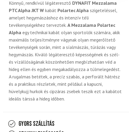
Könnyű, rendkívül légáteresztő
DYNAFIT Mezzalama
PTC Alpha JKT W
kabát
Polartec Alpha
szigeteléssel,
amelyet hegymászáshoz és intenzív téli
tevékenységekhez terveztek.
A Mezzalama Polartec
Alpha
egy technikai kabát olyan sportolók számára, akik
maximális teljesítményre vágynak olyan megerőltető
tevékenységek során, mint a síalmászás, túrázás vagy
hegymászás. Kiváló légáteresztő képességének és szél-
és vízállóságának köszönhetően megbízhatóan véd a
hideg ellen és egyben megakadályozza a túlmelegedést.
A rugalmas betétek, a precíz szabás, a perforált hátrész
és a praktikus részletek, mint például a kapucni,
hüvelykujj hurkok és cipzáras zsebek teszik ezt a kabátot
ideális társsá a hideg időben.
Gyors szállítás