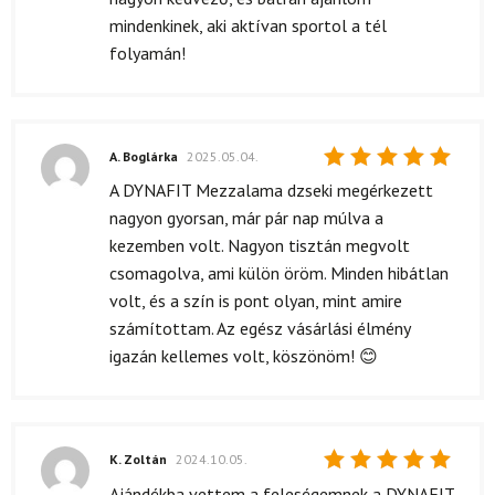
mindenkinek, aki aktívan sportol a tél
folyamán!
A. Boglárka
2025.05.04.
Értékelés:
A DYNAFIT Mezzalama dzseki megérkezett
5
/ 5
nagyon gyorsan, már pár nap múlva a
kezemben volt. Nagyon tisztán megvolt
csomagolva, ami külön öröm. Minden hibátlan
volt, és a szín is pont olyan, mint amire
számítottam. Az egész vásárlási élmény
igazán kellemes volt, köszönöm! 😊
K. Zoltán
2024.10.05.
Értékelés:
Ajándékba vettem a feleségemnek a DYNAFIT