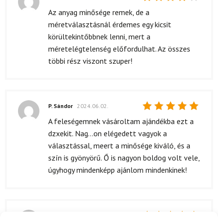
Értékelés:
Az anyag minősége remek, de a
4
/ 5
méretválasztásnál érdemes egy kicsit
körültekintőbbnek lenni, mert a
méretelégtelenség előfordulhat. Az összes
többi rész viszont szuper!
P. Sándor
2024.06.02.
Értékelés:
A feleségemnek vásároltam ajándékba ezt a
5
/ 5
dzxekit. Nag...on elégedett vagyok a
választással, meert a minősége kiváló, és a
szín is gyönyörű. Ő is nagyon boldog volt vele,
úgyhogy mindenképp ajánlom mindenkinek!
L. Krisztina
(megerősített tulajdonos)