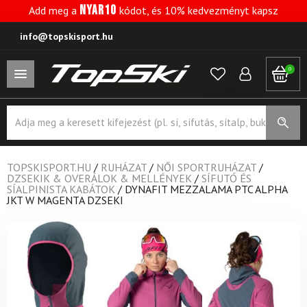
NYAR10
Add meg a
kódot, és 10% kedvezményt kapsz
info@topskisport.hu
0
Products
search
TOPSKISPORT.HU
/
RUHÁZAT
/
NŐI SPORTRUHÁZAT
/
DZSEKIK & OVERÁLOK & MELLÉNYEK
/
SÍFUTÓ ÉS
SÍALPINISTA KABÁTOK
/
DYNAFIT MEZZALAMA PTC ALPHA
JKT W MAGENTA DZSEKI