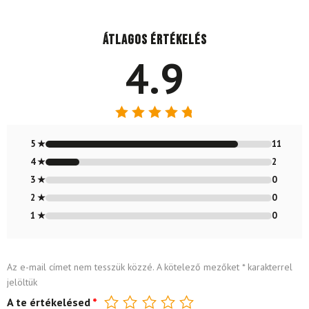
Átlagos értékelés
4.9
Értékelés:
4.85
/ 5
5 ★
11
4 ★
2
3 ★
0
2 ★
0
1 ★
0
Az e-mail címet nem tesszük közzé.
A kötelező mezőket
*
karakterrel
jelöltük
A te értékelésed
*