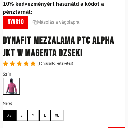
10% kedvezményért használd a kódot a
pénztárnál:
nyar10
Másolás a vágólapra
DYNAFIT Mezzalama PTC Alpha
JKT W Magenta dzseki
(
13
vásárlói értékelés)
Értékelés
13
Szín
4.85
az
5-ből,
értékelés
alapján
Méret
XS
S
M
L
XL