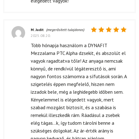
elégedett vagyok!
M. Judit
(megerősített tulajdonos)
2025.08.20.
Értékelés:
5
/ 5
Több hónapja használom a DYNAFIT
Mezzalama PTC Alpha dzsekit, és abszolút el
vagyok ragadtatva tőle! Az anyaga nemcsak
könnyű, de rendkívül légáteresztő is, ami
nagyon fontos számomra a sífutások során. A
szigetelés éppen megfelelő, hiszen nem
izzadok bele, még a leghidegebb időben sem.
Kényelemmel is elégedett vagyok, mert
szabad mozgást biztosít, és a szabása is
remekül illeszkedik rám. Ráadásul a zsebek
elég tágas...k, így tudom tárolni benne a
szükséges dolgokat. Az ár-érték arány is
nagyon kedvező, és bátran ajánlom