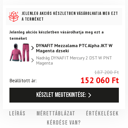
Jelenleg akciós készletben vásárolhatja meg ezt
a terméket
Jelenleg akciós készletben vásárolhatja meg ezt a
terméket
DYNAFIT Mezzalama PTC Alpha JKT W
Magenta dzseki
Nadrág DYNAFIT Mercury 2 DST W PNT
Magenta
187 200
Ft
152 060
Ft
Beállított ár:
Készlet megtekintése:
Leírás
Mérettáblázat
Értékelések
Kérdése van?