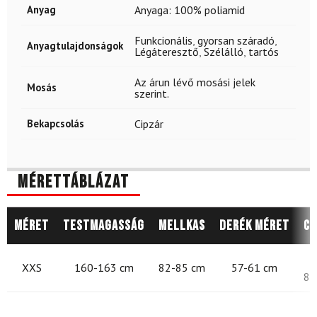
Anyag
Anyaga: 100% poliamid
Funkcionális
,
gyorsan száradó
,
Anyagtulajdonságok
Légáteresztő
,
Szélálló
,
tartós
Az árun lévő mosási jelek
Mosás
szerint.
Bekapcsolás
Cipzár
Mérettáblázat
Méret
Testmagasság
Mellkas
Derék méret
Cs
8
XXS
160-163 cm
82-85 cm
57-61 cm
87
8