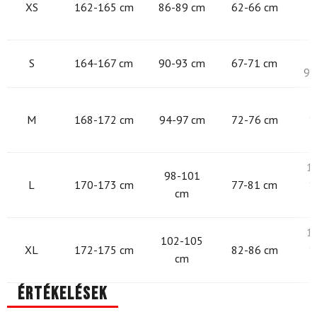
XS
162-165 cm
86-89 cm
62-66 cm
9
S
164-167 cm
90-93 cm
67-71 cm
97
9
M
168-172 cm
94-97 cm
72-76 cm
1
1
98-101
L
170-173 cm
77-81 cm
1
cm
1
102-105
XL
172-175 cm
82-86 cm
1
cm
Értékelések