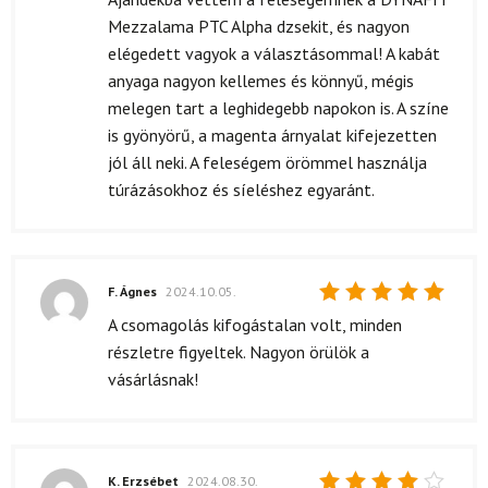
5
/ 5
Mezzalama PTC Alpha dzsekit, és nagyon
elégedett vagyok a választásommal! A kabát
anyaga nagyon kellemes és könnyű, mégis
melegen tart a leghidegebb napokon is. A színe
is gyönyörű, a magenta árnyalat kifejezetten
jól áll neki. A feleségem örömmel használja
túrázásokhoz és síeléshez egyaránt.
F. Ágnes
2024.10.05.
Értékelés:
A csomagolás kifogástalan volt, minden
5
/ 5
részletre figyeltek. Nagyon örülök a
vásárlásnak!
K. Erzsébet
2024.08.30.