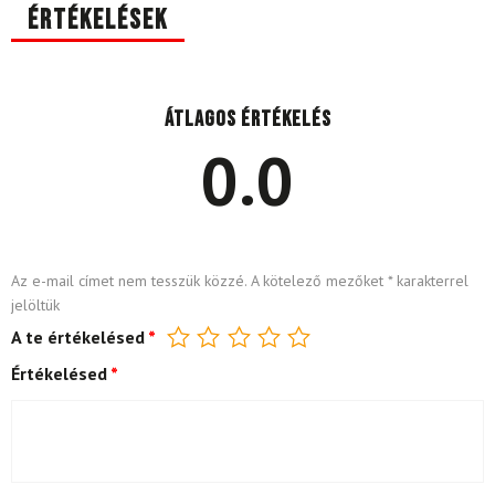
Értékelések
Átlagos értékelés
0.0
Az e-mail címet nem tesszük közzé.
A kötelező mezőket
*
karakterrel
jelöltük
A te értékelésed
*
Értékelésed
*