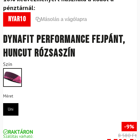
pénztárnál:
nyar10
Másolás a vágólapra
DYNAFIT Performance fejpánt,
huncut rózsaszín
Szín
Méret
Uni
-9%
RAKTÁRON
8 580 Ft
Szállítás várható: