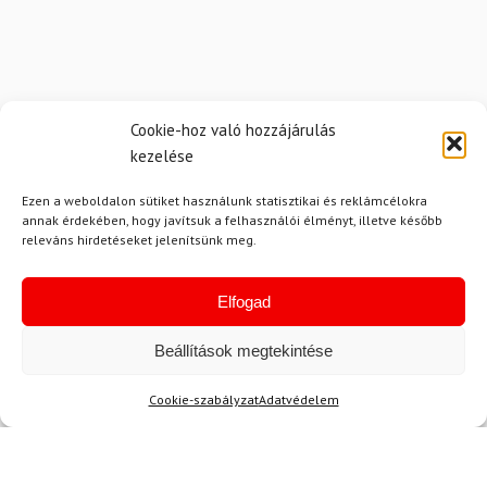
Cookie-hoz való hozzájárulás
kezelése
Hírek
Ezen a weboldalon sütiket használunk statisztikai és reklámcélokra
annak érdekében, hogy javítsuk a felhasználói élményt, illetve később
releváns hirdetéseket jelenítsünk meg.
Aktuális hírek megtekintése
Elfogad
Beállítások megtekintése
Cookie-szabályzat
Adatvédelem
Akció