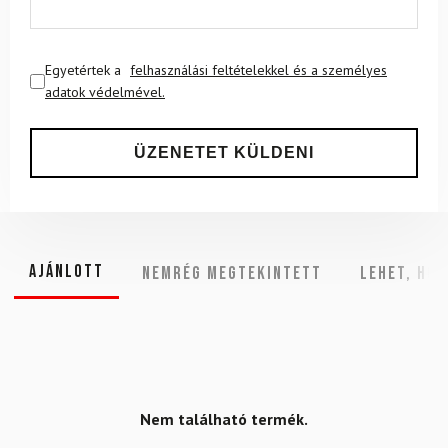
Egyetértek a
felhasználási feltételekkel és a személyes
adatok védelmével.
Ajánlott
NEMRÉG MEGTEKINTETT
Lehet, hog
Nem található termék.