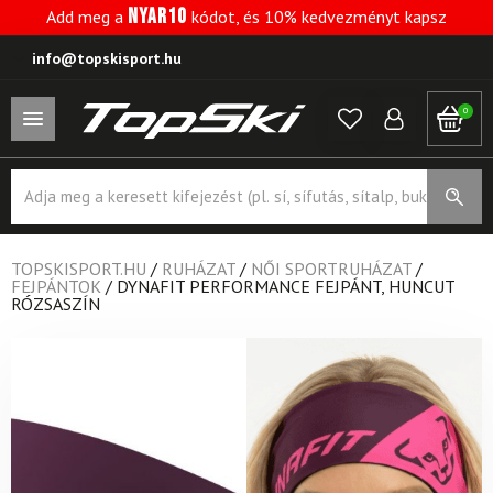
NYAR10
Add meg a
kódot, és 10% kedvezményt kapsz
info@topskisport.hu
0
Products
search
TOPSKISPORT.HU
/
RUHÁZAT
/
NŐI SPORTRUHÁZAT
/
FEJPÁNTOK
/
DYNAFIT PERFORMANCE FEJPÁNT, HUNCUT
RÓZSASZÍN