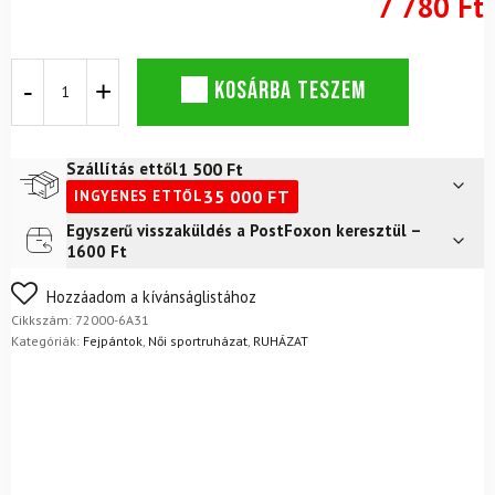
7 780 Ft
DYNAFIT
KOSÁRBA TESZEM
Performance
fejpánt,
huncut
rózsaszín
1 500
Ft
Szállítás ettől
mennyiség
35 000
FT
INGYENES ETTŐL
Egyszerű visszaküldés a PostFoxon keresztül –
Futár a címre
2 400
Ft
1600 Ft
FoxPost
1 500
Ft
Nem biztos a választásában? Semmi gond – a terméket
Hozzáadom a kívánságlistához
egyszerűen visszaküldheti 14 napon belül, indoklás nélkül.
Cikkszám:
72000-6A31
Mik a visszaküldés feltételei?
Kategóriák:
Fejpántok
,
Női sportruházat
,
RUHÁZAT