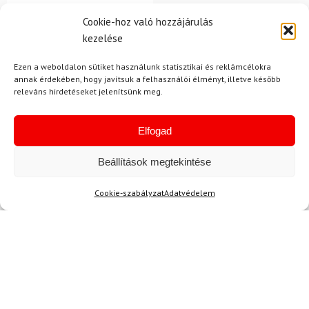
Sínadrág SPYDER Dare
Cookie-hoz való hozzájárulás
Lengths Fekete
kezelése
128 700 Ft
Ezen a weboldalon sütiket használunk statisztikai és reklámcélokra
116 980 Ft
annak érdekében, hogy javítsuk a felhasználói élményt, illetve később
releváns hirdetéseket jelenítsünk meg.
Raktáron
Elfogad
Beállítások megtekintése
Cookie-szabályzat
Adatvédelem
Hírek
Aktuális hírek megtekintése