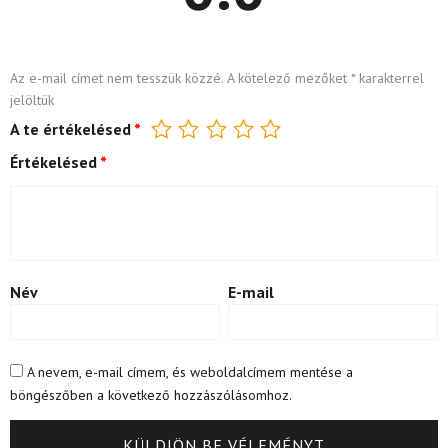
Az e-mail címet nem tesszük közzé.
A kötelező mezőket
*
karakterrel
jelöltük
A te értékelésed
*
Értékelésed
*
Név
E-mail
A nevem, e-mail címem, és weboldalcímem mentése a
böngészőben a következő hozzászólásomhoz.