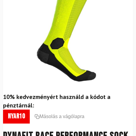
10% kedvezményért használd a kódot a
pénztárnál:
nyar10
Másolás a vágólapra