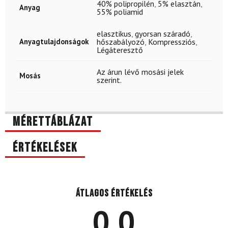
40% polipropilén
,
5% elasztán
,
Anyag
55% poliamid
elasztikus
,
gyorsan száradó
,
Anyagtulajdonságok
hőszabályozó
,
Kompressziós
,
Légáteresztő
Az árun lévő mosási jelek
Mosás
szerint.
Mérettáblázat
Értékelések
Átlagos értékelés
0.0