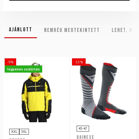
Ajánlott
NEMRÉG MEGTEKINTETT
Lehet, hog
-9%
-15%
Ingyenes szállítás
45-47
XXL
3XL
DAINESE