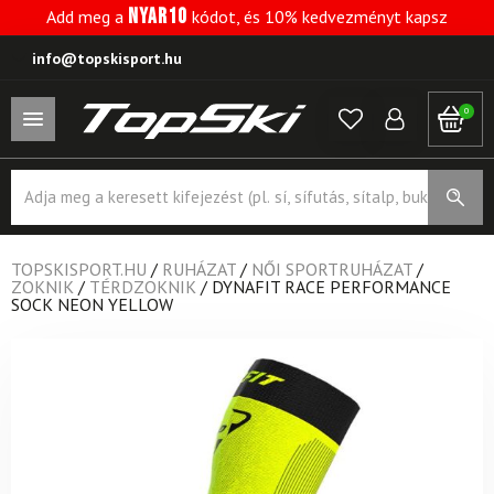
NYAR10
Add meg a
kódot, és 10% kedvezményt kapsz
info@topskisport.hu
0
Products
search
TOPSKISPORT.HU
/
RUHÁZAT
/
NŐI SPORTRUHÁZAT
/
ZOKNIK
/
TÉRDZOKNIK
/
DYNAFIT RACE PERFORMANCE
SOCK NEON YELLOW