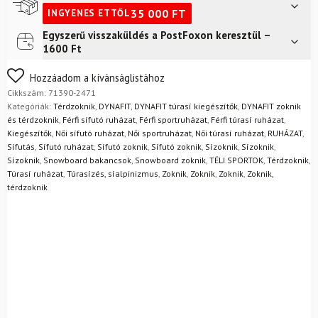
Yellow
35 000
FT
INGYENES ETTŐL
mennyiség
Egyszerű visszaküldés a PostFoxon keresztül –
Futár a címre
2 400
Ft
1600 Ft
FoxPost
1 500
Ft
Nem biztos a választásában? Semmi gond – a terméket
Hozzáadom a kívánságlistához
egyszerűen visszaküldheti 14 napon belül, indoklás nélkül.
Cikkszám:
71390-2471
Mik a visszaküldés feltételei?
Kategóriák:
Térdzoknik
,
DYNAFIT
,
DYNAFIT túrasí kiegészítők
,
DYNAFIT zoknik
és térdzoknik
,
Férfi sífutó ruházat
,
Férfi sportruházat
,
Férfi túrasí ruházat
,
Kiegészítők
,
Női sífutó ruházat
,
Női sportruházat
,
Női túrasí ruházat
,
RUHÁZAT
,
Sífutás
,
Sífutó ruházat
,
Sífutó zoknik
,
Sífutó zoknik
,
Sízoknik
,
Sízoknik
,
Sízoknik
,
Snowboard bakancsok
,
Snowboard zoknik
,
TÉLI SPORTOK
,
Térdzoknik
,
Túrasí ruházat
,
Túrasízés, síalpinizmus
,
Zoknik
,
Zoknik
,
Zoknik
,
Zoknik,
térdzoknik