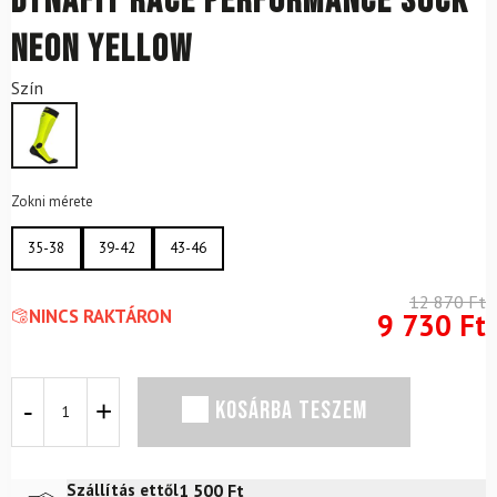
DYNAFIT Race Performance Sock
Neon Yellow
Szín
Zokni mérete
35-38
39-42
43-46
12 870
Ft
NINCS RAKTÁRON
9 730
Ft
DYNAFIT
KOSÁRBA TESZEM
Race
Performance
Sock
Neon
1 500
Ft
Szállítás ettől