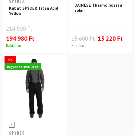
SPYDER
DAINESE Thermo hosszú
Kabát SPYDER Titan Acid
zokni
Yellow
214 500 Ft
194 980 Ft
15 600 Ft
13 220 Ft
Raktáron
Raktáron
-9%
Ingyenes szállítás
L
SPYDER