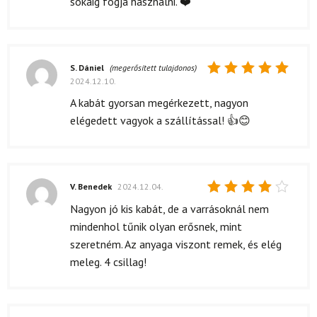
sokáig fogja használni. ❤️
S. Dániel
(megerősített tulajdonos)
2024.12.10.
Értékelés:
5
/ 5
A kabát gyorsan megérkezett, nagyon
elégedett vagyok a szállítással! 👍😊
V. Benedek
2024.12.04.
Értékelés:
Nagyon jó kis kabát, de a varrásoknál nem
4
/ 5
mindenhol tűnik olyan erősnek, mint
szeretném. Az anyaga viszont remek, és elég
meleg. 4 csillag!