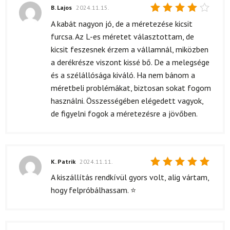
B. Lajos
2024.11.15.
Értékelés:
A kabát nagyon jó, de a méretezése kicsit
4
/ 5
furcsa. Az L-es méretet választottam, de
kicsit feszesnek érzem a vállamnál, miközben
a derékrésze viszont kissé bő. De a melegsége
és a szélállósága kiváló. Ha nem bánom a
méretbeli problémákat, biztosan sokat fogom
használni. Összességében elégedett vagyok,
de figyelni fogok a méretezésre a jövőben.
K. Patrik
2024.11.11.
Értékelés:
A kiszállítás rendkívül gyors volt, alig vártam,
5
/ 5
hogy felpróbálhassam. ⭐