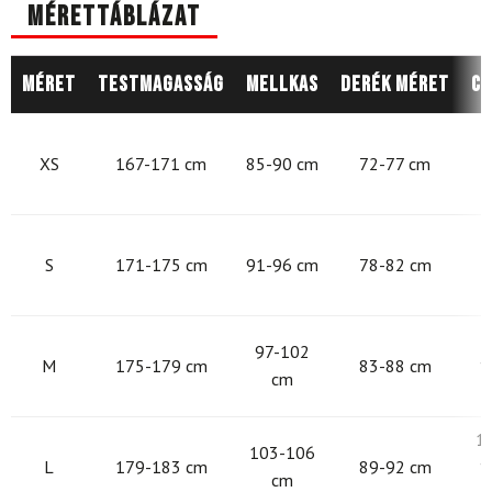
Mérettáblázat
Méret
Testmagasság
Mellkas
Derék méret
Cs
8
XS
167-171 cm
85-90 cm
72-77 cm
9
S
171-175 cm
91-96 cm
78-82 cm
9
97-102
M
175-179 cm
83-88 cm
1
cm
1
103-106
L
179-183 cm
89-92 cm
1
cm