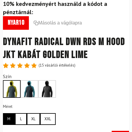
10% kedvezményért használd a kódot a
pénztárnál:
nyar10
Másolás a vágólapra
DYNAFIT Radical DWN RDS M HOOD
JKT kabát Golden Lime
(
15
vásárlói értékelés)
Értékelés
15
Szín
4.87
az
5-ből,
értékelés
alapján
Méret
M
L
XL
XXL