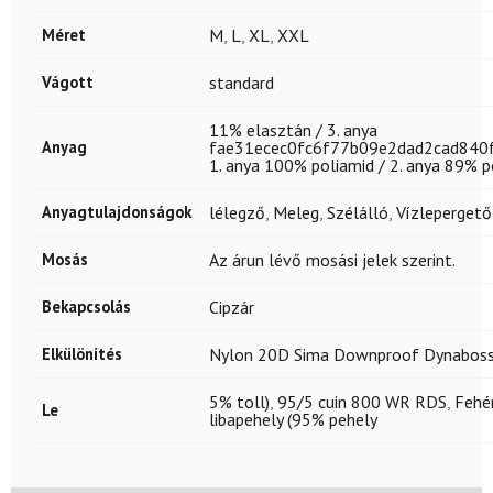
Méret
M
,
L
,
XL
,
XXL
Vágott
standard
11% elasztán / 3. anya
Anyag
fae31ecec0fc6f77b09e2dad2cad840
1. anya 100% poliamid / 2. anya 89% p
Anyagtulajdonságok
lélegző
,
Meleg
,
Szélálló
,
Vízlepergető
Mosás
Az árun lévő mosási jelek szerint.
Bekapcsolás
Cipzár
Elkülönítés
Nylon 20D Sima Downproof Dynaboss
5% toll)
,
95/5 cuin 800 WR RDS
,
Fehé
Le
libapehely (95% pehely