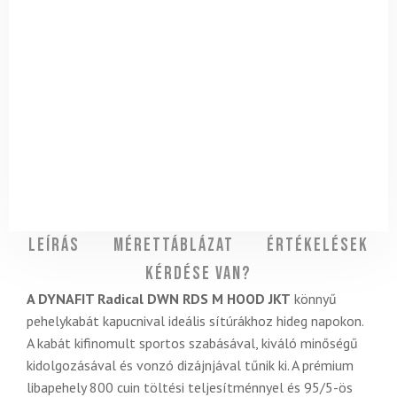
Leírás
Mérettáblázat
Értékelések
Kérdése van?
A DYNAFIT Radical DWN RDS M HOOD JKT
könnyű
pehelykabát kapucnival ideális sítúrákhoz hideg napokon.
A kabát kifinomult sportos szabásával, kiváló minőségű
kidolgozásával és vonzó dizájnjával tűnik ki. A prémium
libapehely 800 cuin töltési teljesítménnyel és 95/5-ös