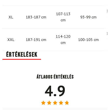
1
107-113
XL
183-187 cm
93-99 cm
1
cm
1
114-120
XXL
187-191 cm
100-105 cm
1
cm
Értékelések
Átlagos értékelés
4.9
Értékelés: