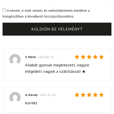
A nevem, e-mail címem, és weboldalcímem mentése a
böngészőben a következő hozzászólásomhoz.
S. Máté
2026.02.21.
Értékelés:
A kabát gyorsan megérkezett, nagyon
5
/ 5
elégedett vagyok a szállítással! 🔥
A. Károly
2025.12.19.
Értékelés:
korrekt
5
/ 5