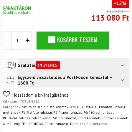
-15%
RAKTÁRON
132 600 Ft
Szállítás várható:
113 080 Ft
DYNAFIT
KOSÁRBA TESZEM
Radical
DWN
RDS
M
HOOD
Szállítás
INGYENES
JKT
kabát
Egyszerű visszaküldés a PostFoxon keresztül –
Futár a címre
Ingyenes
Golden
1600 Ft
Lime
FoxPost
Ingyenes
mennyiség
Nem biztos a választásában? Semmi gond – a terméket
Hozzáadom a kívánságlistához
egyszerűen visszaküldheti 14 napon belül, indoklás nélkül.
Cikkszám:
70914-2881
Mik a visszaküldés feltételei?
Kategóriák:
Sífutó és síalpinista kabátok
,
DYNAFIT
,
DYNAFIT kabátok
,
DYNAFIT
mellények
,
Férfi sífutó ruházat
,
Férfi sportruházat
,
Férfi túrasí ruházat
,
RUHÁZAT
,
Sífutás
,
Sífutó kabát
,
Sífutó ruházat
,
Sport kabátok
,
Sportos Kabátok
& Mellény
,
TÉLI SPORTOK
,
Túrasí ruházat
,
Túrasízés, síalpinizmus