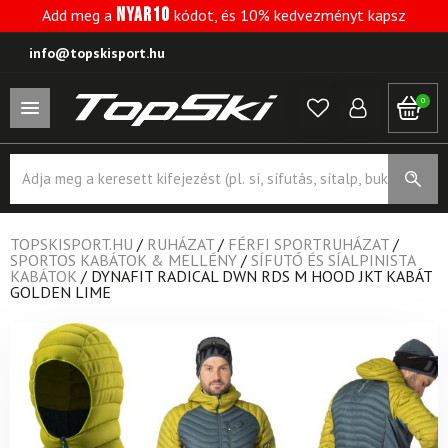
NYAR10
Add meg a
kódot, és 10% kedvezményt kapsz
info@topskisport.hu
0
Products
search
TOPSKISPORT.HU
/
RUHÁZAT
/
FÉRFI SPORTRUHÁZAT
/
SPORTOS KABÁTOK & MELLÉNY
/
SÍFUTÓ ÉS SÍALPINISTA
KABÁTOK
/
DYNAFIT RADICAL DWN RDS M HOOD JKT KABÁT
GOLDEN LIME