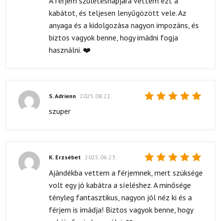
A férjem születésnapjára vettem ezt a
kabátot, és teljesen lenyűgözött vele. Az
anyaga és a kidolgozása nagyon impozáns, és
biztos vagyok benne, hogy imádni fogja
használni. ❤️
S. Adrienn
2025.08.22.
Értékelés:
szuper
5
/ 5
K. Erzsébet
2025.06.23.
Értékelés:
Ajándékba vettem a férjemnek, mert szüksége
5
/ 5
volt egy jó kabátra a síeléshez. A minősége
tényleg fantasztikus, nagyon jól néz ki és a
férjem is imádja! Biztos vagyok benne, hogy