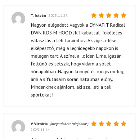
T. István
2025.11.27.
Értékelés:
Nagyon elégedett vagyok a DYNAFIT Radical
5
/ 5
DWN RDS M HOOD JKT kabáttal. Tökéletes
választás a téli túráimhoz. A szige...elése
elképesztő, még a leghidegebb napokon is
melegen tart. A színe, a ..olden Lime, igazán
feltűnő és tetszik, hogy vidám a sötét
hónapokban. Nagyon könnyű és mégis meleg,
ami a sífutásaim során hatalmas előny.
Mindenkinek ajánlom, aki sze...eti a téli
sportokat!
V. Viktória
(megerősített tulajdonos)
2025.11.14.
Értékelés:
5
/ 5