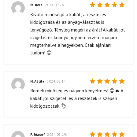
M. Béla
2024.09.26.
Értékelés:
Kiváló minőségű a kabát, a részletes
5
/ 5
kidolgozása és az anyagválasztás is
lenyűgöző. Tényleg megéri az árát! A kabát jól
szigetel és könnyű, így nem érzem magam
megterhelve a hegyekben. Csak ajánlani
tudom! 😊
N. Attila
2024.08.14.
Értékelés:
Remek minőség és nagyon kényelmes! 😊🔥 A
5
/ 5
kabát jól szigetel, és a részletek is szépen
kidolgozottak. 👌
F. József
2024.05.19.