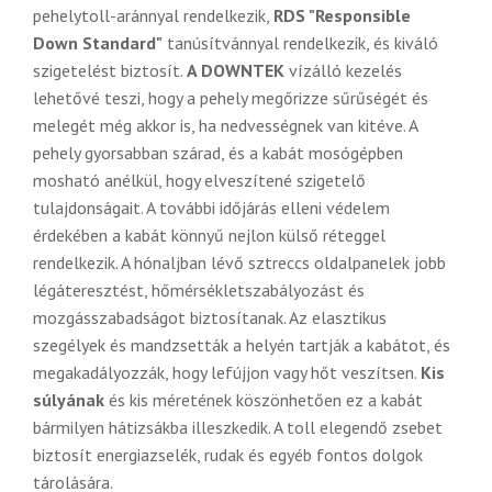
pehelytoll-aránnyal rendelkezik,
RDS "Responsible
Down Standard"
tanúsítvánnyal rendelkezik, és kiváló
szigetelést biztosít.
A DOWNTEK
vízálló kezelés
lehetővé teszi, hogy a pehely megőrizze sűrűségét és
melegét még akkor is, ha nedvességnek van kitéve. A
pehely gyorsabban szárad, és a kabát mosógépben
mosható anélkül, hogy elveszítené szigetelő
tulajdonságait. A további időjárás elleni védelem
érdekében a kabát könnyű nejlon külső réteggel
rendelkezik. A hónaljban lévő sztreccs oldalpanelek jobb
légáteresztést, hőmérsékletszabályozást és
mozgásszabadságot biztosítanak. Az elasztikus
szegélyek és mandzsetták a helyén tartják a kabátot, és
megakadályozzák, hogy lefújjon vagy hőt veszítsen.
Kis
súlyának
és kis méretének köszönhetően ez a kabát
bármilyen hátizsákba illeszkedik. A toll elegendő zsebet
biztosít energiazselék, rudak és egyéb fontos dolgok
tárolására.