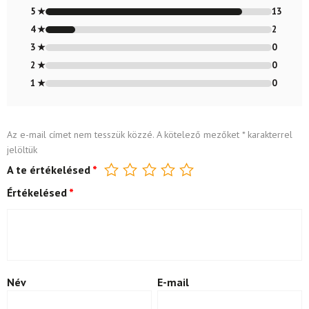
4.87
/ 5
5 ★
13
4 ★
2
3 ★
0
2 ★
0
1 ★
0
Az e-mail címet nem tesszük közzé.
A kötelező mezőket
*
karakterrel
jelöltük
A te értékelésed
*
Értékelésed
*
Név
E-mail