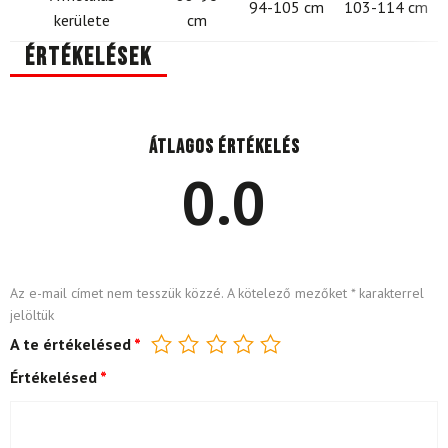
94-105 cm
103-114 cm
kerülete
cm
Értékelések
Átlagos értékelés
0.0
Az e-mail címet nem tesszük közzé.
A kötelező mezőket
*
karakterrel
jelöltük
A te értékelésed
*
Értékelésed
*