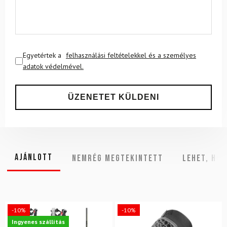
Egyetértek a
felhasználási feltételekkel és a személyes
adatok védelmével.
Ajánlott
NEMRÉG MEGTEKINTETT
Lehet, hog
-10%
-10%
Ingyenes szállítás