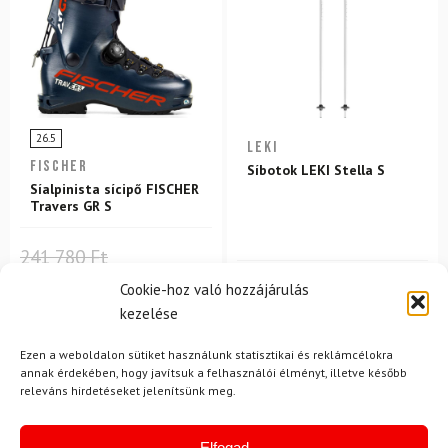
26.5
LEKI
FISCHER
Síbotok LEKI Stella S
Síalpinista sícipő FISCHER
Travers GR S
241 780 Ft
155 980 Ft
33 150 Ft
30 400 Ft
Cookie-hoz való hozzájárulás
kezelése
Raktáron
Raktáron
Ezen a weboldalon sütiket használunk statisztikai és reklámcélokra
annak érdekében, hogy javítsuk a felhasználói élményt, illetve később
releváns hirdetéseket jelenítsünk meg.
Elfogad