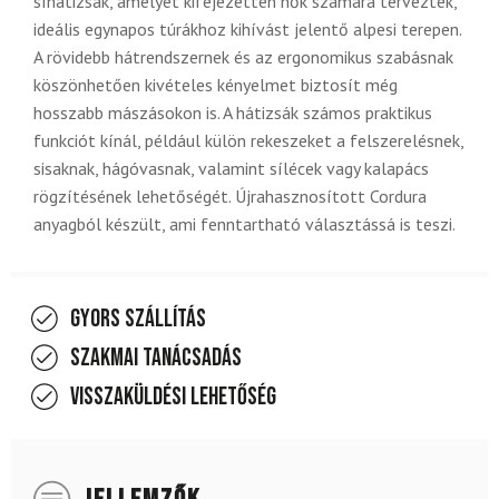
síhátizsák, amelyet kifejezetten nők számára terveztek,
ideális egynapos túrákhoz kihívást jelentő alpesi terepen.
A rövidebb hátrendszernek és az ergonomikus szabásnak
köszönhetően kivételes kényelmet biztosít még
hosszabb mászásokon is. A hátizsák számos praktikus
funkciót kínál, például külön rekeszeket a felszerelésnek,
sisaknak, hágóvasnak, valamint sílécek vagy kalapács
rögzítésének lehetőségét. Újrahasznosított Cordura
anyagból készült, ami fenntartható választássá is teszi.
Gyors szállítás
Szakmai tanácsadás
Visszaküldési lehetőség