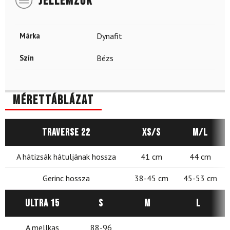
JELLEMZŐK
Márka
Dynafit
Szín
Bézs
Mérettáblázat
Traverse 22
XS/S
M/L
A hátizsák hátuljának hossza
41 cm
44 cm
Gerinc hossza
38-45 cm
45-53 cm
Ultra 15
S
M
L
A mellkas
88-96