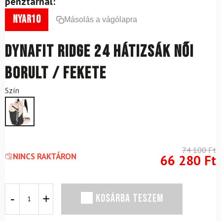
pénztárnál:
nyar10
Másolás a vágólapra
DYNAFIT Ridge 24 hátizsák női
borult / fekete
Szín
74 100
Ft
NINCS RAKTÁRON
66 280
Ft
DYNAFIT
KOSÁRBA TESZEM
Ridge
24
hátizsák