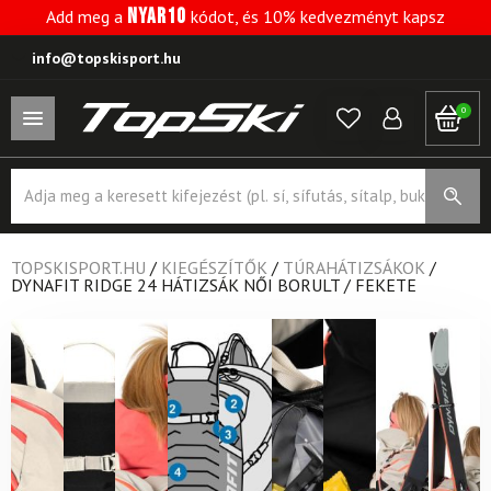
NYAR10
Add meg a
kódot, és 10% kedvezményt kapsz
info@topskisport.hu
0
Products
search
TOPSKISPORT.HU
/
KIEGÉSZÍTŐK
/
TÚRAHÁTIZSÁKOK
/
DYNAFIT RIDGE 24 HÁTIZSÁK NŐI BORULT / FEKETE