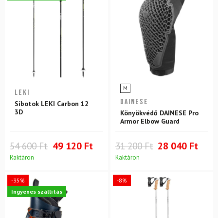
M
LEKI
DAINESE
Síbotok LEKI Carbon 12
3D
Könyökvédő DAINESE Pro
Armor Elbow Guard
54 600 Ft
49 120 Ft
31 200 Ft
28 040 Ft
Raktáron
Raktáron
-35%
-8%
Ingyenes szállítás