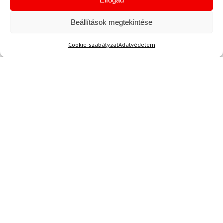
Beállítások megtekintése
Hírek
Cookie-szabályzat
Adatvédelem
Aktuális hírek megtekintése
Akció
TERMÉKEK BEMUTATÁSA HASZNÁLAT KÖZBEN