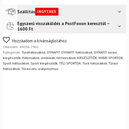
női
borult
Szállítás
INGYENES
/
fekete
Egyszerű visszaküldés a PostFoxon keresztül –
Futár a címre
Ingyenes
mennyiség
1600 Ft
FoxPost
Ingyenes
Nem biztos a választásában? Semmi gond – a terméket
Hozzáadom a kívánságlistához
egyszerűen visszaküldheti 14 napon belül, indoklás nélkül.
Cikkszám:
49036-7961
Mik a visszaküldés feltételei?
Kategóriák:
Túrahátizsákok
,
DYNAFIT
,
DYNAFIT hátizsákok
,
DYNAFIT túrasí
kiegészítők
,
Hátizsákok, övtáskák, tornazsákok
,
KIEGÉSZÍTŐK
,
NYÁRI SPORTOK
,
Sport hátizsákok
,
Sport kiegészítők
,
TÉLI SPORTOK
,
Túra hátizsákok
,
Túrasí
hátizsákok
,
Túrasízés, síalpinizmus