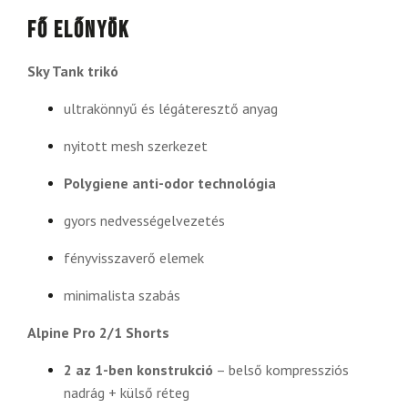
Fő előnyök
Sky Tank trikó
ultrakönnyű és légáteresztő anyag
nyitott mesh szerkezet
Polygiene anti-odor technológia
gyors nedvességelvezetés
fényvisszaverő elemek
minimalista szabás
Alpine Pro 2/1 Shorts
2 az 1-ben konstrukció
– belső kompressziós
nadrág + külső réteg