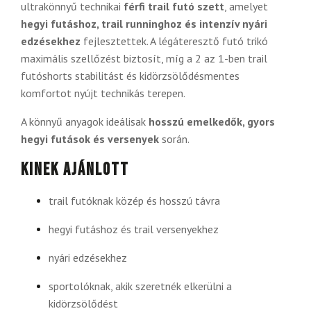
ultrakönnyű technikai
férfi trail futó szett
, amelyet
hegyi futáshoz, trail runninghoz és intenzív nyári
edzésekhez
fejlesztettek. A légáteresztő futó trikó
maximális szellőzést biztosít, míg a 2 az 1-ben trail
futóshorts stabilitást és kidörzsölődésmentes
komfortot nyújt technikás terepen.
A könnyű anyagok ideálisak
hosszú emelkedők, gyors
hegyi futások és versenyek
során.
Kinek ajánlott
trail futóknak közép és hosszú távra
hegyi futáshoz és trail versenyekhez
nyári edzésekhez
sportolóknak, akik szeretnék elkerülni a
kidörzsölődést