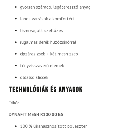
gyorsan száradó, légáteresztő anyag
lapos varrások a komfortért
lézervágott szellőzés
rugalmas derék húzózsinórral
cipzáras zseb + két mesh zseb
fényvisszaverő elemek
oldalsó sliccek
Technológiák és anyagok
Trikó:
DYNAFIT MESH R100 80 BS
100 % újrahasznosított poliészter