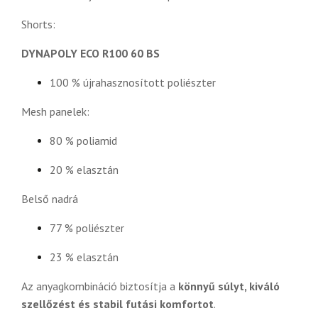
Shorts:
DYNAPOLY ECO R100 60 BS
100 % újrahasznosított poliészter
Mesh panelek:
80 % poliamid
20 % elasztán
Belső nadrá
77 % poliészter
23 % elasztán
Az anyagkombináció biztosítja a
könnyű súlyt, kiváló
szellőzést és stabil futási komfortot
.