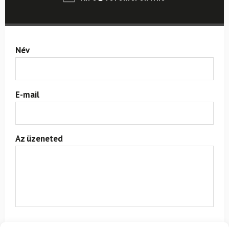
Név
E-mail
Az üzeneted
Egyetértek a
felhasználási feltételekkel és a személyes