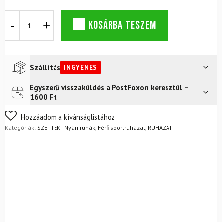
DYNAFIT
KOSÁRBA TESZEM
Sky
Tank
felső
+
Alpine
Szállítás
INGYENES
Pro
2/1
Egyszerű visszaküldés a PostFoxon keresztül –
Futár a címre
Ingyenes
rövidnadrág
1600 Ft
M
FoxPost
Ingyenes
Cinder
Nem biztos a választásában? Semmi gond – a terméket
Hozzáadom a kívánságlistához
szett
egyszerűen visszaküldheti 14 napon belül, indoklás nélkül.
Kategóriák:
SZETTEK - Nyári ruhák
,
Férfi sportruházat
,
RUHÁZAT
mennyiség
Mik a visszaküldés feltételei?