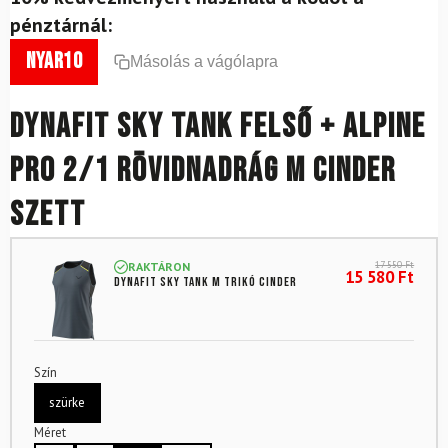
pénztárnál:
nyar10
Másolás a vágólapra
DYNAFIT Sky Tank felső + Alpine
Pro 2/1 rövidnadrág M Cinder
szett
17 550
Ft
RAKTÁRON
15 580
Ft
DYNAFIT Sky Tank M trikó Cinder
Szín
szürke
Méret