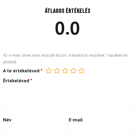
Átlagos értékelés
0.0
Az e-mail címet nem tesszük közzé.
A kötelező mezőket
*
karakterrel
jelöltük
A te értékelésed
*
Értékelésed
*
Név
E-mail