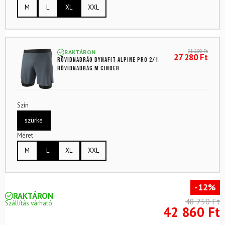
M
L
XL
XXL
31 200
Ft
RAKTÁRON
27 280
Ft
Rövidnadrág DYNAFIT Alpine Pro 2/1
Rövidnadrág M Cinder
Szín
szürke
Méret
M
L
XL
XXL
-12%
RAKTÁRON
48 750 Ft
Szállítás várható:
42 860 Ft