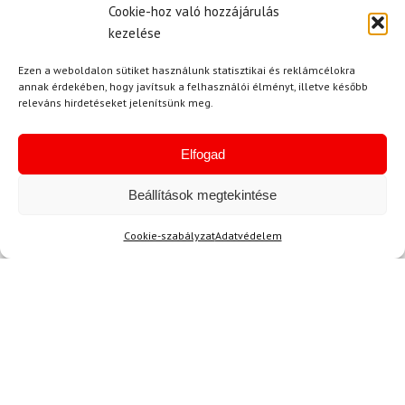
Cookie-hoz való hozzájárulás
adatok védelmével.
kezelése
Ezen a weboldalon sütiket használunk statisztikai és reklámcélokra
annak érdekében, hogy javítsuk a felhasználói élményt, illetve később
releváns hirdetéseket jelenítsünk meg.
Elfogad
Ajánlott
NEMRÉG MEGTEKINTETT
Lehet, hog
Beállítások megtekintése
Cookie-szabályzat
Adatvédelem
Nem található termék.