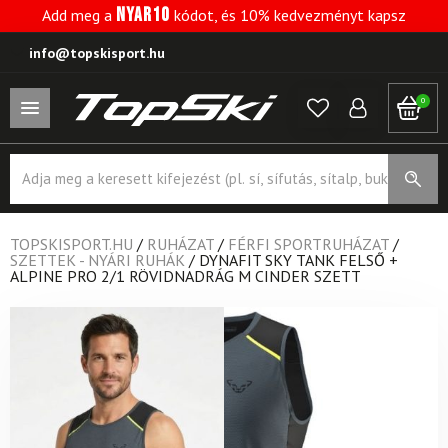
NYAR10
Add meg a
kódot, és 10% kedvezményt kapsz
info@topskisport.hu
0
Products
search
TOPSKISPORT.HU
/
RUHÁZAT
/
FÉRFI SPORTRUHÁZAT
/
SZETTEK - NYÁRI RUHÁK
/
DYNAFIT SKY TANK FELSŐ +
ALPINE PRO 2/1 RÖVIDNADRÁG M CINDER SZETT