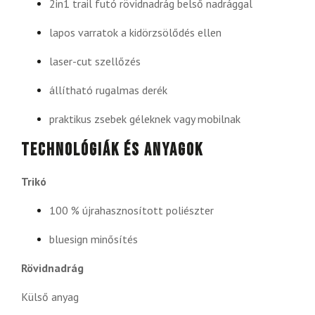
2in1 trail futó rövidnadrág belső nadrággal
lapos varratok a kidörzsölődés ellen
laser-cut szellőzés
állítható rugalmas derék
praktikus zsebek géleknek vagy mobilnak
Technológiák és anyagok
Trikó
100 % újrahasznosított poliészter
bluesign minősítés
Rövidnadrág
Külső anyag