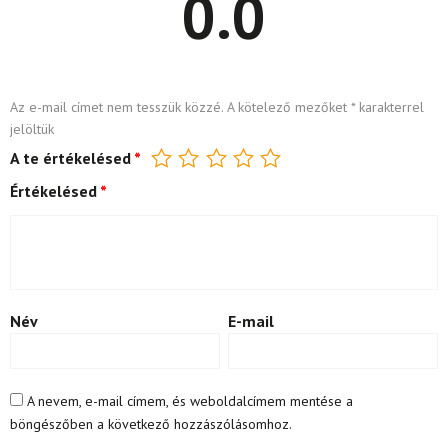
0.0
Az e-mail címet nem tesszük közzé.
A kötelező mezőket
*
karakterrel
jelöltük
A te értékelésed
*
Értékelésed
*
Név
E-mail
A nevem, e-mail címem, és weboldalcímem mentése a
böngészőben a következő hozzászólásomhoz.