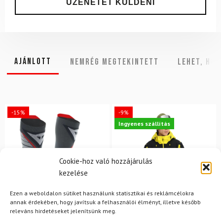
Ajánlott
NEMRÉG MEGTEKINTETT
Lehet, hog
-15%
-9%
Ingyenes szállítás
Cookie-hoz való hozzájárulás
kezelése
Ezen a weboldalon sütiket használunk statisztikai és reklámcélokra
annak érdekében, hogy javítsuk a felhasználói élményt, illetve később
releváns hirdetéseket jelenítsünk meg.
45-47