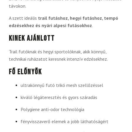
távokon.
A szett ideális
trail futáshoz, hegyi futáshoz, tempó
edzésekhez és nyári alpesi futásokhoz
.
Kinek ajánlott
Trail futóknak és hegyi sportolóknak, akik könnyű,
technikai ruházatot keresnek intenzív edzésekhez.
Fő előnyök
ultrakönnyű futó trikó mesh szellőzéssel
kiváló légáteresztés és gyors száradás
Polygiene anti-odor technológia
fényvisszaverő elemek a jobb láthatóságért