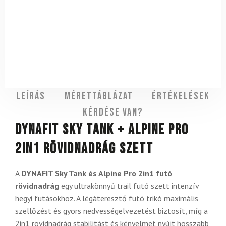
Leírás
Mérettáblázat
Értékelések
Kérdése van?
DYNAFIT Sky Tank + Alpine Pro
2in1 rövidnadrág szett
A
DYNAFIT Sky Tank és Alpine Pro 2in1 futó
rövidnadrág
egy ultrakönnyű trail futó szett intenzív
hegyi futásokhoz. A légáteresztő futó trikó maximális
szellőzést és gyors nedvességelvezetést biztosít, míg a
2in1 rövidnadrág stabilitást és kényelmet nyújt hosszabb