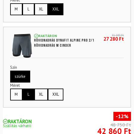
Méret
M
L
XL
XXL
31 200
Ft
RAKTÁRON
27 280
Ft
Rövidnadrág DYNAFIT Alpine Pro 2/1
Rövidnadrág M Cinder
Szín
szürke
Méret
M
L
XL
XXL
-12%
RAKTÁRON
48 750 Ft
Szállítás várható:
42 860 Ft