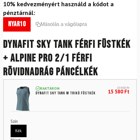
10% kedvezményért használd a kódot a
pénztárnál:
nyar10
Másolás a vágólapra
DYNAFIT Sky Tank Férfi Füstkék
+ Alpine Pro 2/1 Férfi
Rövidnadrág Páncélkék
17 550
Ft
RAKTÁRON
15 580
Ft
DYNAFIT Sky Tank M trikó füstkék
Szín
Kék