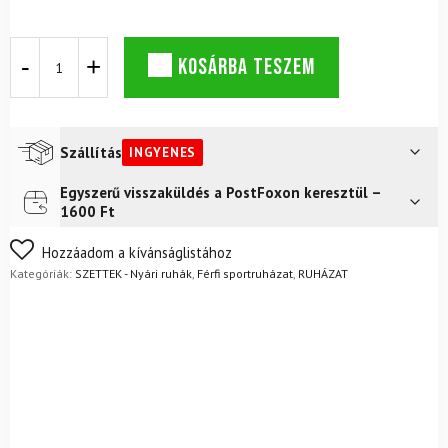
DYNAFIT
KOSÁRBA TESZEM
Sky
Tank
Férfi
Füstkék
+
Szállítás
INGYENES
Alpine
Pro
Egyszerű visszaküldés a PostFoxon keresztül –
Futár a címre
Ingyenes
2/1
1600 Ft
Férfi
FoxPost
Ingyenes
Rövidnadrág
Nem biztos a választásában? Semmi gond – a terméket
Hozzáadom a kívánságlistához
Páncélkék
egyszerűen visszaküldheti 14 napon belül, indoklás nélkül.
Kategóriák:
SZETTEK - Nyári ruhák
,
Férfi sportruházat
,
RUHÁZAT
mennyiség
Mik a visszaküldés feltételei?