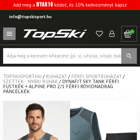
NYAR10
Add meg a
kódot, és 10% kedvezményt kapsz
info@topskisport.hu
0
Products
search
TOPSKISPORT.HU
/
RUHÁZAT
/
FÉRFI SPORTRUHÁZAT
/
SZETTEK - NYÁRI RUHÁK
/
DYNAFIT SKY TANK FÉRFI
FÜSTKÉK + ALPINE PRO 2/1 FÉRFI RÖVIDNADRÁG
PÁNCÉLKÉK