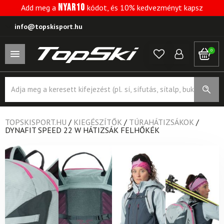
NYAR10
Add meg a
kódot, és 10% kedvezményt kapsz
info@topskisport.hu
0
Products
search
TOPSKISPORT.HU
/
KIEGÉSZÍTŐK
/
TÚRAHÁTIZSÁKOK
/
DYNAFIT SPEED 22 W HÁTIZSÁK FELHŐKÉK