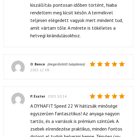
kiszállítás pontosan időben történt, hiaba
rendeltem meg kicsit későn. A termékvel
teljesen elégedett vagyok mert mindent tud,
amit vártam tőle. A mérete is tökéletes a
hetvegi kirándulásokhoz.
O. Bence
(megerősített tulajdonos)
2025.12.09.
Értékelés:
5
/ 5
P. Eszter
2025.10.14.
Értékelés:
A DYNAFIT Speed 22 W hátizsák minősége
5
/ 5
egyszerűen fantasztikus! Az anyaga nagyon
tartós, és a varrások is prémium szintűek. A
zsebek elrendezése praktikus, minden fontos
dolgot el tudok helyezni benne. Tényleg úgy