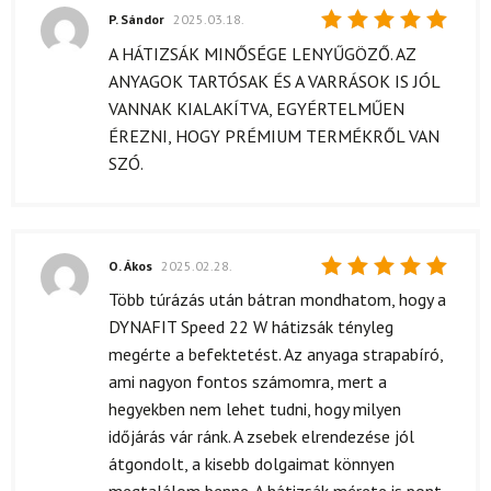
P. Sándor
2025.03.18.
Értékelés:
A HÁTIZSÁK MINŐSÉGE LENYŰGÖZŐ. AZ
5
/ 5
ANYAGOK TARTÓSAK ÉS A VARRÁSOK IS JÓL
VANNAK KIALAKÍTVA, EGYÉRTELMŰEN
ÉREZNI, HOGY PRÉMIUM TERMÉKRŐL VAN
SZÓ.
O. Ákos
2025.02.28.
Értékelés:
Több túrázás után bátran mondhatom, hogy a
5
/ 5
DYNAFIT Speed 22 W hátizsák tényleg
megérte a befektetést. Az anyaga strapabíró,
ami nagyon fontos számomra, mert a
hegyekben nem lehet tudni, hogy milyen
időjárás vár ránk. A zsebek elrendezése jól
átgondolt, a kisebb dolgaimat könnyen