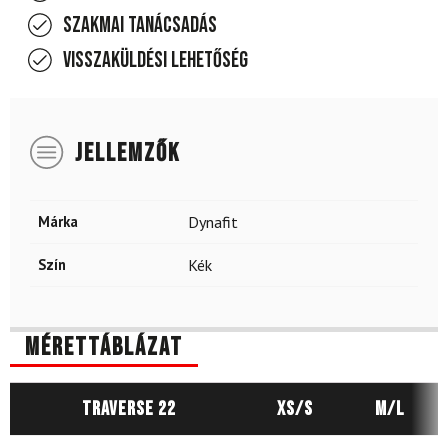
Szakmai tanácsadás
Visszaküldési lehetőség
JELLEMZŐK
Márka
Dynafit
Szín
Kék
Mérettáblázat
Traverse 22
XS/S
M/L