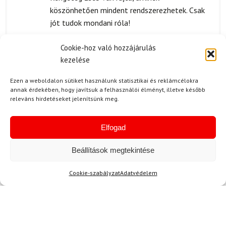
köszönhetően mindent rendszerezhetek. Csak
jót tudok mondani róla!
Cookie-hoz való hozzájárulás
kezelése
B. András
2024.05.11.
Ezen a weboldalon sütiket használunk statisztikai és reklámcélokra
Értékelés:
A szállítással maximálisan elégedett voltam,
annak érdekében, hogy javítsuk a felhasználói élményt, illetve később
5
/ 5
a termék időben érkezett és jól volt
releváns hirdetéseket jelenítsünk meg.
csomagolva.
Elfogad
Beállítások megtekintése
F. Bernadett
2024.01.24.
Értékelés:
Rendkívül elégedett vagyok a DYNAFIT Speed
Cookie-szabályzat
Adatvédelem
5
/ 5
22 W hátizsákkal! Nagyon jól pakolható, és az
anyaga is szuper, nem csúszik le a vállamról
túrázás közben. A zsebek is jól vannak
elhelyezve, mindig megtalálom, amit keresek.