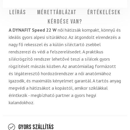
Leírás
Mérettáblázat
Értékelések
Kérdése van?
A DYNAFIT Speed 22 W
női hátizsák kompakt, könnyű és
ideális gyors alpesi sítúrákhoz. Az átgondolt elrendezés a
nagy fő rekesszel és a külön síléctartó zsebbel
rendszerezi és védi a felszerelésedet. A praktikus
sílécrögzítő rendszer lehetővé teszi a sílécek gyors
rögzítését mászás közben. Az anatómiailag formázott
és légáteresztő hordozórendszer a női anatómiához
igazodik, és maximális kényelmet garantál. A tartós anyag
megvédi a hátizsákot a kopástól, amikor sziklákkal
érintkezik - megbízható partner a gyors hegyi
kalandokhoz.
Gyors szállítás