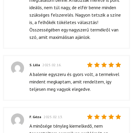
megtalálom benne. A hátizsák mérete is pont
ideális, nem túl nagy, de elfér benne minden
szükséges felszerelés. Nagyon tetszik a színe
is, a felhőkék tökéletes választás!
Összességében egy nagyszerű termékről van
szó, amit maximálisan ajánlok.
S. Lilla
2025.02.16.
Értékelés:
A balenie egyszeru és gyors volt, a termekvel
5
/ 5
mindent megkaptam, amit rendeltem, igy
teljesen meg vagyok elegedve.
F. Géza
2025.02.13.
Értékelés:
A minősége tényleg kiemelkedő, nem
5
/ 5