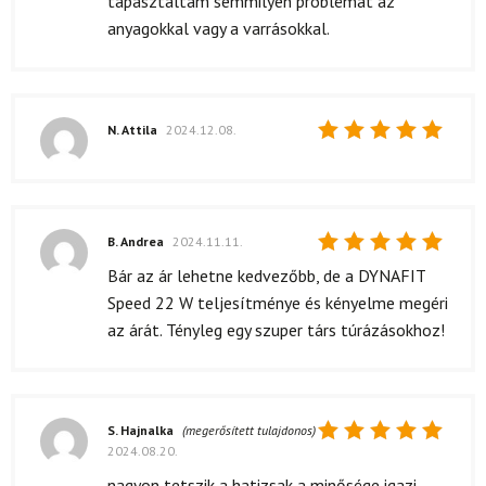
tapasztaltam semmilyen problémát az
anyagokkal vagy a varrásokkal.
N. Attila
2024.12.08.
Értékelés:
5
/ 5
B. Andrea
2024.11.11.
Értékelés:
Bár az ár lehetne kedvezőbb, de a DYNAFIT
5
/ 5
Speed 22 W teljesítménye és kényelme megéri
az árát. Tényleg egy szuper társ túrázásokhoz!
S. Hajnalka
(megerősített tulajdonos)
2024.08.20.
Értékelés:
5
/ 5
nagyon tetszik a hatizsak a minősége igazi