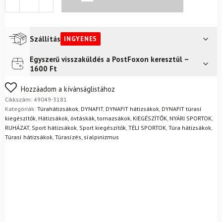
22
W
hátizsák
felhőkék
Szállítás
INGYENES
mennyiség
Egyszerű visszaküldés a PostFoxon keresztül –
Futár a címre
Ingyenes
1600 Ft
FoxPost
Ingyenes
Nem biztos a választásában? Semmi gond – a terméket
Hozzáadom a kívánságlistához
egyszerűen visszaküldheti 14 napon belül, indoklás nélkül.
Cikkszám:
49049-3181
Mik a visszaküldés feltételei?
Kategóriák:
Túrahátizsákok
,
DYNAFIT
,
DYNAFIT hátizsákok
,
DYNAFIT túrasí
kiegészítők
,
Hátizsákok, övtáskák, tornazsákok
,
KIEGÉSZÍTŐK
,
NYÁRI SPORTOK
,
RUHÁZAT
,
Sport hátizsákok
,
Sport kiegészítők
,
TÉLI SPORTOK
,
Túra hátizsákok
,
Túrasí hátizsákok
,
Túrasízés, síalpinizmus