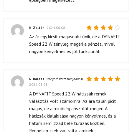
K. Zoltán
2024.06.08.
Értékelés:
Az ár egy kicsit magasnak tűnik, de a DYNAFIT
4
/ 5
Speed 22 W tényleg megéri a pénzét, mivel
nagyon kényelmes és jól funkcionál.
R. Balázs
(megerősített tulajdonos)
2024.06.03.
Értékelés:
5
/ 5
A DYNAFIT Speed 22 W hátizsák remek
választás volt számomra! Az ára talán picit
magas, de a minőség abszolút megéri. A
hátizsák kialakítása nagyon kényelmes, és a
hátam sem izzad bele túrázás közben.
Rengeteg zseb van rajta, aminek