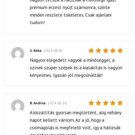
prémium erzest nyújt számomra, szinte
minden reszlete tokeletes. Csak ajánlani
tudom!
S. Réka
2024.08.05.
Értékelés:
Nagyon elégedett vagyok a minőséggel, a
5
/ 5
színek szuper szépek és a kialakítás is nagyon
kényelmes. Igazán jól megcsinálták!
B. Andrea
2024.06.16.
Értékelés:
A kiszállítás gyorsan megtörtént, alig néhány
5
/ 5
napot kellett várnom. Az a jó, hogy a
csomagolás is megfelelő volt, így a hátizsák
épségben megérkezett.