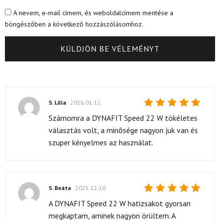
A nevem, e-mail címem, és weboldalcímem mentése a
böngészőben a következő hozzászólásomhoz.
S. Lilla
2026.01.12.
Értékelés:
Számomra a DYNAFIT Speed 22 W tökéletes
5
/ 5
választás volt, a minősége nagyon juk van és
szuper kényelmes az használat.
S. Beáta
2025.12.10.
Értékelés:
A DYNAFIT Speed 22 W hatizsakot gyorsan
5
/ 5
megkaptam, aminek nagyon örültem. A