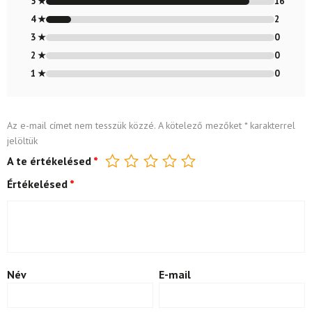
5 ★
16
4 ★
2
3 ★
0
2 ★
0
1 ★
0
Az e-mail címet nem tesszük közzé.
A kötelező mezőket
*
karakterrel
jelöltük
A te értékelésed
*
Értékelésed
*
Név
E-mail