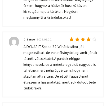
érzem, hogy ez a hátizsák hosszú távon
kiszolgál majd a túrákon. Nagyban
megkönnyíti a kirándulásokat!
O. Bence
2025.03.20.
Értékelés:
A DYNAFIT Speed 22 W hátizsákot jól
4
/ 5
megcsinálták, de van néhány dolog, amit jónak
látnék változtatni. A pántok eléggé
kényelmesek, de a mérete egy picit nagyobb is
lehetne, mert néha úgy érzem, hogy nem
stabilan áll rajtam. De ettől függetlenül
élvezem a használatát, mert sok dolgot bele
tudok rakni.