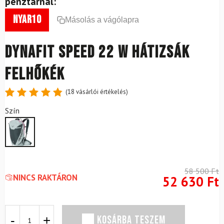
pénztárnál:
nyar10
Másolás a vágólapra
DYNAFIT Speed 22 W hátizsák
felhőkék
(
18
vásárlói értékelés)
Értékelés
18
Szín
4.89
az
5-ből,
értékelés
alapján
58 500
Ft
NINCS RAKTÁRON
52 630
Ft
DYNAFIT
KOSÁRBA TESZEM
Speed