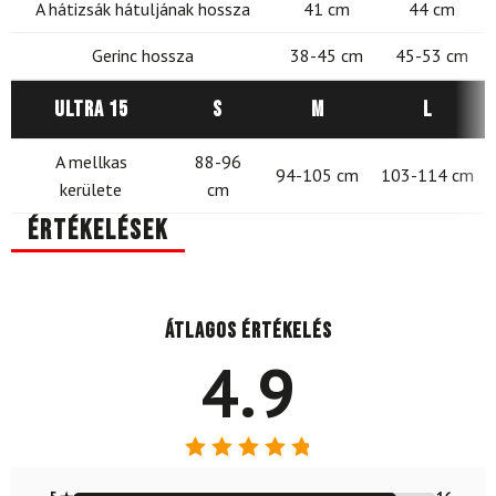
A hátizsák hátuljának hossza
41 cm
44 cm
Gerinc hossza
38-45 cm
45-53 cm
Ultra 15
S
M
L
A mellkas
88-96
94-105 cm
103-114 cm
kerülete
cm
Értékelések
Átlagos értékelés
4.9
Értékelés:
4.89
/ 5