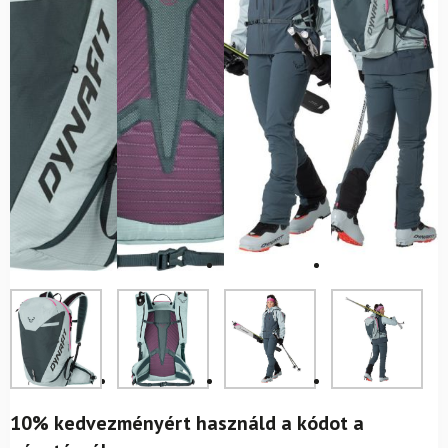
10% kedvezményért használd a kódot a