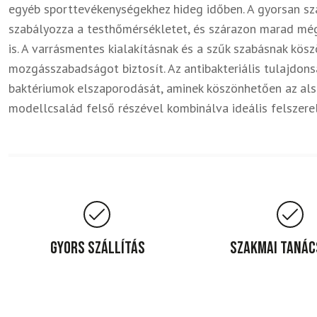
egyéb sporttevékenységekhez hideg időben. A gyorsan szá
szabályozza a testhőmérsékletet, és szárazon marad mé
is. A varrásmentes kialakításnak és a szűk szabásnak kö
mozgásszabadságot biztosít. Az antibakteriális tulajdo
baktériumok elszaporodását, aminek köszönhetően az alsó 
modellcsalád felső részével kombinálva ideális felszere
Gyors szállítás
Szakmai taná