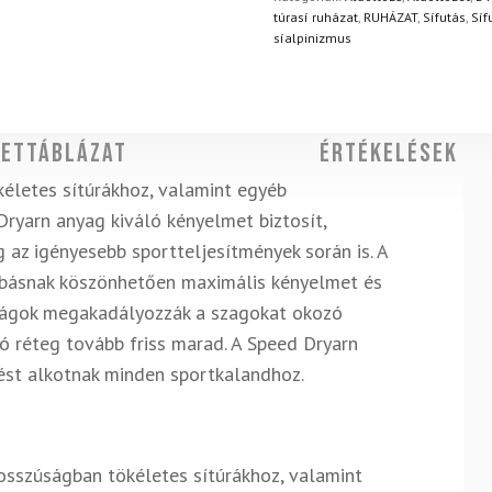
túrasí ruházat
,
RUHÁZAT
,
Sífutás
,
Síf
síalpinizmus
ettáblázat
Értékelések
kéletes sítúrákhoz, valamint egyéb
ryarn anyag kiváló kényelmet biztosít,
az igényesebb sportteljesítmények során is. A
zabásnak köszönhetően maximális kényelmet és
nságok megakadályozzák a szagokat okozó
réteg tovább friss marad. A Speed ​​Dryarn
ést alkotnak minden sportkalandhoz.
osszúságban tökéletes sítúrákhoz, valamint