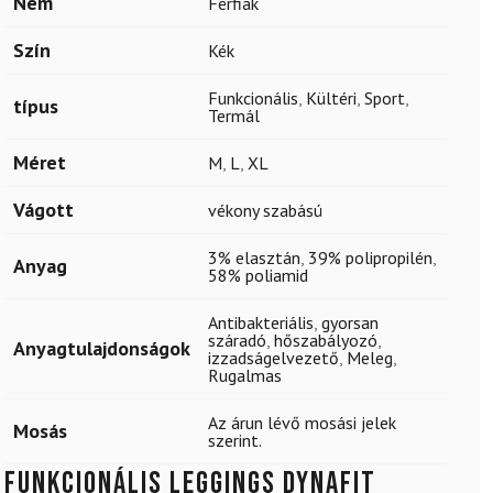
Nem
Férfiak
Szín
Kék
Funkcionális
,
Kültéri
,
Sport
,
típus
Termál
Méret
M
,
L
,
XL
Vágott
vékony szabású
3% elasztán
,
39% polipropilén
,
Anyag
58% poliamid
Antibakteriális
,
gyorsan
száradó
,
hőszabályozó
,
Anyagtulajdonságok
izzadságelvezető
,
Meleg
,
Rugalmas
Az árun lévő mosási jelek
Mosás
szerint.
Funkcionális leggings DYNAFIT