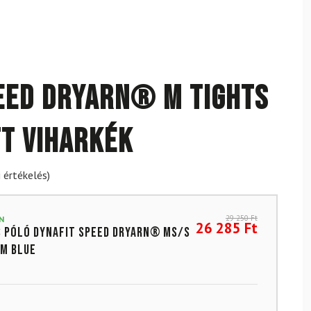
EED Dryarn® M TIGHTS
t Viharkék
 értékelés)
29 250
Ft
N
26 285
Ft
póló DYNAFIT Speed ​​​​​Dryarn® MS/S
m Blue