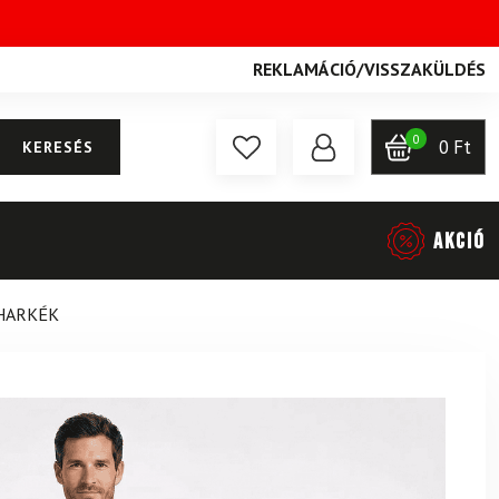
REKLAMÁCIÓ
/
VISSZAKÜLDÉS
0
0
Ft
KERESÉS
AKCIÓ
IHARKÉK