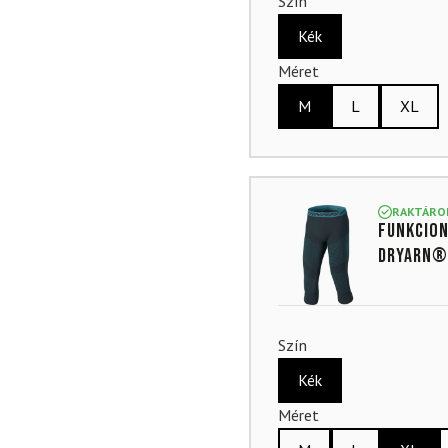
Szín
Kék
Méret
M
L
XL
RAKTÁRO
Funkcion
Dryarn® 
Szín
Kék
Méret