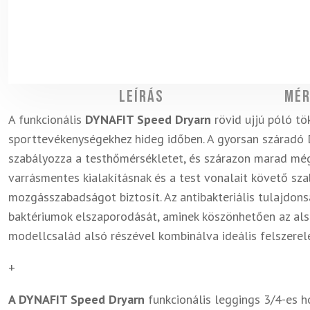
Leírás
Mér
A funkcionális
DYNAFIT Speed ​​Dryarn
rövid ujjú póló tö
sporttevékenységekhez hideg időben. A gyorsan száradó D
szabályozza a testhőmérsékletet, és szárazon marad még 
varrásmentes kialakításnak és a test vonalait követő s
mozgásszabadságot biztosít. Az antibakteriális tulajdo
baktériumok elszaporodását, aminek köszönhetően az alsó 
modellcsalád alsó részével kombinálva ideális felszerel
+
A DYNAFIT Speed ​​Dryarn
funkcionális leggings 3/4-es h