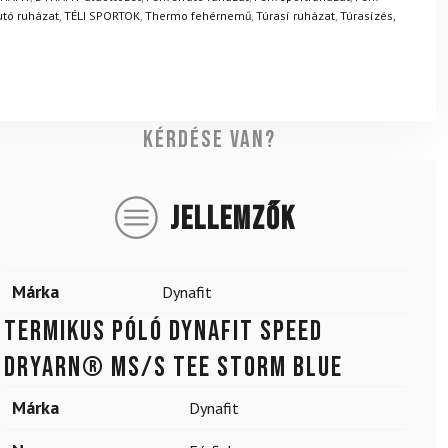
utó ruházat
,
TÉLI SPORTOK
,
Thermo fehérnemű
,
Túrasí ruházat
,
Túrasízés,
Kérdése van?
JELLEMZŐK
Márka
Dynafit
Termikus póló DYNAFIT Speed ​​​​​
Dryarn® MS/S TEE Storm Blue
Márka
Dynafit