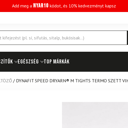
NYAR10
Add meg a
kódot, és 10% kedvezményt kapsz
SZÍTŐK
EGÉSZSÉG
Top márkák
LTÖZŐ
/
DYNAFIT SPEED DRYARN® M TIGHTS TERMO SZETT V