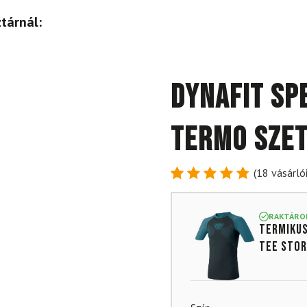
tárnál:
DYNAFIT SP
termo szet
(
18
vásárlói
Értékelés
18
4.89
az
5-ből,
RAKTÁRO
Termikus 
értékelés
alapján
TEE Stor