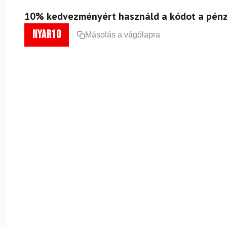
10% kedvezményért használd a kódot a pénz
nyar10
Másolás a vágólapra