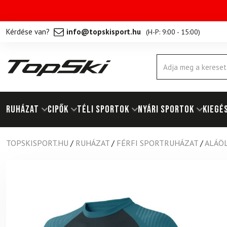
Kérdése van?
info@topskisport.hu
(
H-P: 9:00 - 15:00
)
Products
search
RUHÁZAT
Cipők
TÉLI SPORTOK
NYÁRI SPORTOK
KIEGÉ
TOPSKISPORT.HU
/
RUHÁZAT
/
FÉRFI SPORTRUHÁZAT
/
ALÁÖ