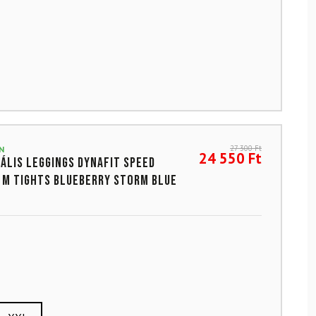
27 300
Ft
N
24 550
Ft
ális leggings DYNAFIT Speed
M TIGHTS Blueberry Storm Blue