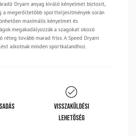
radó Dryarn anyag kiváló kényelmet biztosít,
g a megerőltetőbb sportteljesítmények során
szönhetően maximális kényelmet és
nságok megakadályozzák a szagokat okozó
réteg tovább marad friss. A Speed ​​Dryarn
lést alkotnak minden sportkalandhoz.
csadás
Visszaküldési
lehetőség