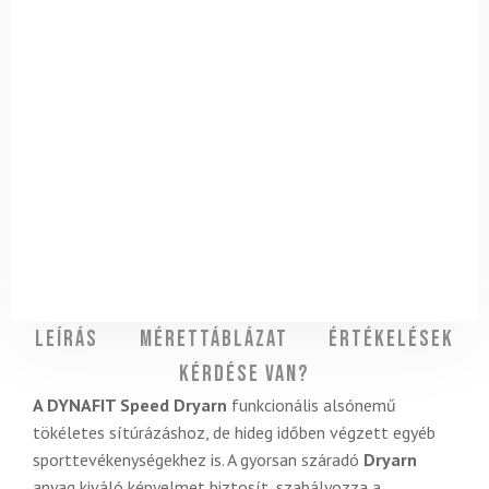
Leírás
Mérettáblázat
Értékelések
Kérdése van?
A DYNAFIT Speed ​​​​​​Dryarn
funkcionális alsónemű
tökéletes sítúrázáshoz, de hideg időben végzett egyéb
sporttevékenységekhez is. A gyorsan száradó
Dryarn
anyag kiváló kényelmet biztosít, szabályozza a