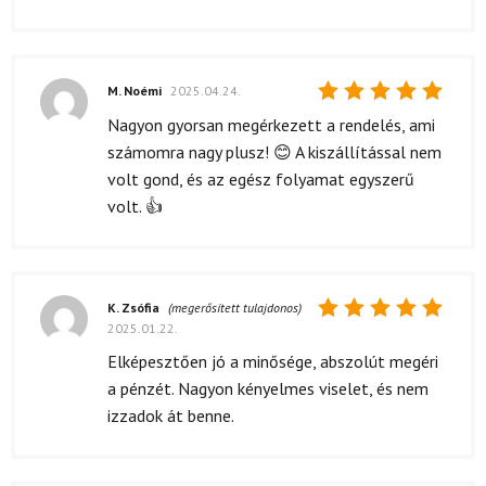
M. Noémi
2025.04.24.
Értékelés:
Nagyon gyorsan megérkezett a rendelés, ami
5
/ 5
számomra nagy plusz! 😊 A kiszállítással nem
volt gond, és az egész folyamat egyszerű
volt. 👍
K. Zsófia
(megerősített tulajdonos)
2025.01.22.
Értékelés:
5
/ 5
Elképesztően jó a minősége, abszolút megéri
a pénzét. Nagyon kényelmes viselet, és nem
izzadok át benne.