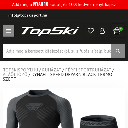
NYAR10
Add meg a
kódot, és 10% kedvezményt kapsz
info@topskisport.hu
0
Products
search
TOPSKISPORT.HU
/
RUHÁZAT
/
FÉRFI SPORTRUHÁZAT
/
ALÁÖLTÖZŐ
/
DYNAFIT SPEED ​​DRYARN BLACK TERMO
SZETT