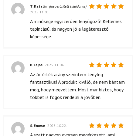
T. Katalin
(megerősített tulajdonos)
2025.11.05.
Értékelés:
5
/ 5
A minősége egyszerűen lenyűgöző! Kellemes
tapintású, és nagyon jó a légáteresztő
képessége.
B. Lajos
2025.11.04.
Értékelés:
Az ár-érték arány szerintem tényleg
5
/ 5
fantasztikus! A produkt kiváló, de nem bántam
meg, hogy megvettem. Most már biztos, hogy
többet is fogok rendelni a jövőben.
S. Emese
2025.10.22.
Értékelés:
A szett nagyon gyorsan megérkezett, ami