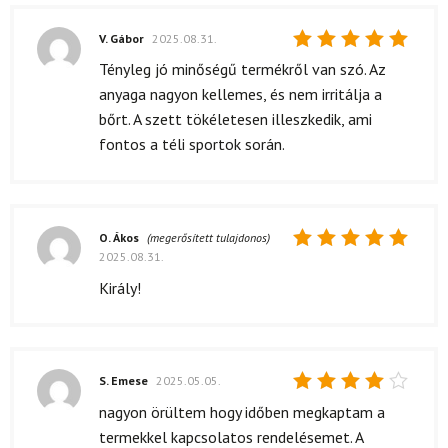
V. Gábor
2025.08.31.
Értékelés:
Tényleg jó minőségű termékről van szó. Az
5
/ 5
anyaga nagyon kellemes, és nem irritálja a
bőrt. A szett tökéletesen illeszkedik, ami
fontos a téli sportok során.
O. Ákos
(megerősített tulajdonos)
2025.08.31.
Értékelés:
5
/ 5
Király!
S. Emese
2025.05.05.
Értékelés:
nagyon örültem hogy időben megkaptam a
4
/ 5
termekkel kapcsolatos rendelésemet. A