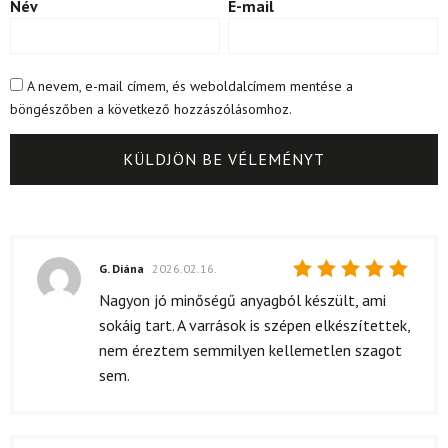
Név
E-mail
A nevem, e-mail címem, és weboldalcímem mentése a
böngészőben a következő hozzászólásomhoz.
G. Diána
2026.02.16.
Értékelés:
Nagyon jó minőségű anyagból készült, ami
5
/ 5
sokáig tart. A varrások is szépen elkészítettek,
nem éreztem semmilyen kellemetlen szagot
sem.