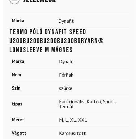
Márka
Dynafit
Termo póló DYNAFIT Speed
u200bu200bu200bu200bDryarn®
Longsleeve M mágnes
Márka
Dynafit
Nem
Férfiak
Szín
szürke
Funkcionális
,
Kültéri
,
Sport
,
típus
Termál
Méret
M
,
L
,
XL
,
XXL
Vágott
Karcsúsított