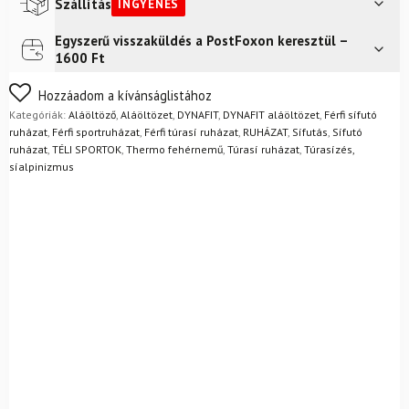
termo
Szállítás
INGYENES
szett
mennyiség
Egyszerű visszaküldés a PostFoxon keresztül –
Futár a címre
Ingyenes
1600 Ft
FoxPost
Ingyenes
Nem biztos a választásában? Semmi gond – a terméket
Hozzáadom a kívánságlistához
egyszerűen visszaküldheti 14 napon belül, indoklás nélkül.
Kategóriák:
Aláöltöző
,
Aláöltözet
,
DYNAFIT
,
DYNAFIT aláöltözet
,
Férfi sífutó
Mik a visszaküldés feltételei?
ruházat
,
Férfi sportruházat
,
Férfi túrasí ruházat
,
RUHÁZAT
,
Sífutás
,
Sífutó
ruházat
,
TÉLI SPORTOK
,
Thermo fehérnemű
,
Túrasí ruházat
,
Túrasízés,
síalpinizmus