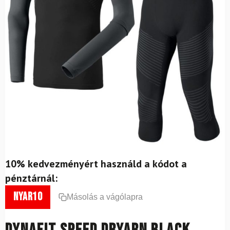
10% kedvezményért használd a kódot a
pénztárnál:
nyar10
Másolás a vágólapra