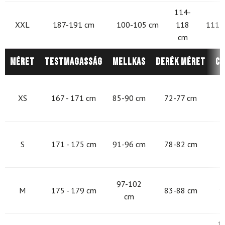
114-
XXL
187-191 cm
100-105 cm
118
111 -
cm
Méret
Testmagasság
Mellkas
Derék méret
Cs
8
XS
167 - 171 cm
85-90 cm
72-77 cm
9
S
171 - 175 cm
91-96 cm
78-82 cm
9
97-102
M
175 - 179 cm
83-88 cm
1
cm
1