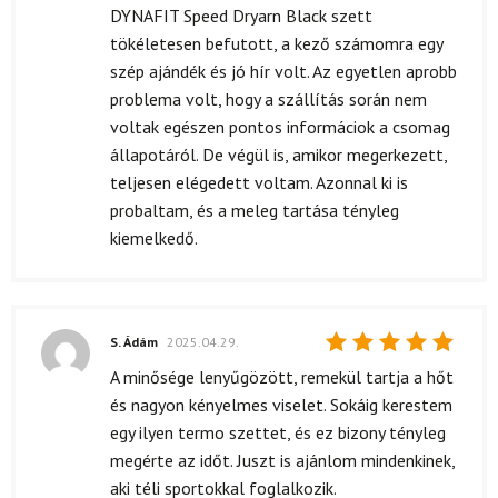
DYNAFIT Speed Dryarn Black szett
tökéletesen befutott, a kező számomra egy
szép ajándék és jó hír volt. Az egyetlen aprobb
problema volt, hogy a szállítás során nem
voltak egészen pontos informáciok a csomag
állapotáról. De végül is, amikor megerkezett,
teljesen elégedett voltam. Azonnal ki is
probaltam, és a meleg tartása tényleg
kiemelkedő.
S. Ádám
2025.04.29.
Értékelés:
A minősége lenyűgözött, remekül tartja a hőt
5
/ 5
és nagyon kényelmes viselet. Sokáig kerestem
egy ilyen termo szettet, és ez bizony tényleg
megérte az időt. Juszt is ajánlom mindenkinek,
aki téli sportokkal foglalkozik.