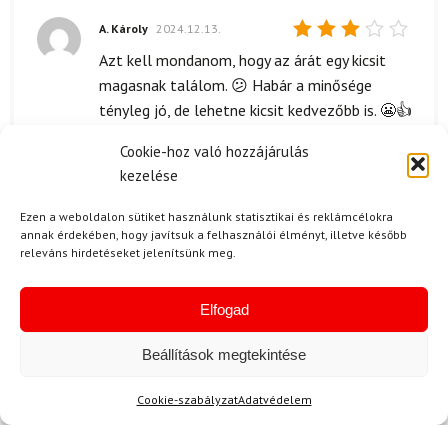
A. Károly
2024.12.13.
Értékelés:
Azt kell mondanom, hogy az árát egy kicsit
3
/ 5
magasnak találom. 😕 Habár a minősége
tényleg jó, de lehetne kicsit kedvezőbb is. 😬👍
Cookie-hoz való hozzájárulás
kezelése
S. János
2024.06.21.
Ezen a weboldalon sütiket használunk statisztikai és reklámcélokra
Értékelés:
A szállítás gyors volt, és a csomagolás is
annak érdekében, hogy javítsuk a felhasználói élményt, illetve később
5
/ 5
releváns hirdetéseket jelenítsünk meg.
rendben volt. A DYNAFIT termo szett, amit
rendeltem, pontosan olyan volt, ahogy
vártam, minden darab tökéletes állapotban
Elfogad
érkezett. Az üzeneteket, amiket a rendelés
Beállítások megtekintése
állapotáról kaptam, jól érthetőek voltak, és a
futár is kedves volt. Összességében elégedett
Cookie-szabályzat
Adatvédelem
vagyok a vásárlással, az élmény pozitív volt.