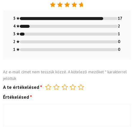
Értékelés:
4.8
/ 5
5 ★
17
4 ★
2
3 ★
1
2 ★
0
1 ★
0
Az e-mail címet nem tesszük közzé.
A kötelező mezőket
*
karakterrel
jelöltük
A te értékelésed
*
Értékelésed
*