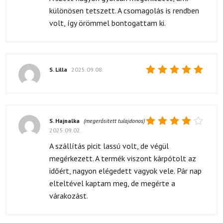
5
/ 5
különösen tetszett. A csomagolás is rendben
volt, így örömmel bontogattam ki.
S. Lilla
2025.09.08.
Értékelés:
5
/ 5
S. Hajnalka
(megerősített tulajdonos)
2025.09.02.
Értékelés:
4
/ 5
A szállítás picit lassú volt, de végül
megérkezett. A termék viszont kárpótolt az
időért, nagyon elégedett vagyok vele. Pár nap
elteltével kaptam meg, de megérte a
várakozást.