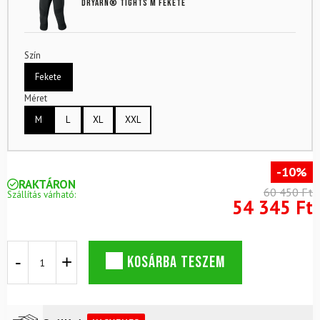
Dryarn® Tights M Fekete
Szín
Fekete
Méret
M
L
XL
XXL
-10%
RAKTÁRON
60 450 Ft
Szállítás várható:
54 345 Ft
DYNAFIT
KOSÁRBA TESZEM
Speed
Dryarn
Black