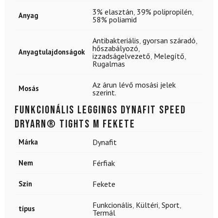
3% elasztán
,
39% polipropilén
,
Anyag
58% poliamid
Antibakteriális
,
gyorsan száradó
,
hőszabályozó
,
Anyagtulajdonságok
izzadságelvezető
,
Melegítő
,
Rugalmas
Az árun lévő mosási jelek
Mosás
szerint.
Funkcionális leggings DYNAFIT Speed
Dryarn® Tights M Fekete
Márka
Dynafit
Nem
Férfiak
Szín
Fekete
Funkcionális
,
Kültéri
,
Sport
,
típus
Termál