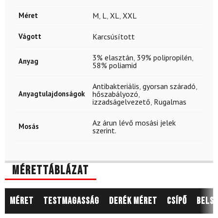
Méret
M
,
L
,
XL
,
XXL
Vágott
Karcsúsított
3% elasztán
,
39% polipropilén
,
Anyag
58% poliamid
Antibakteriális
,
gyorsan száradó
,
Anyagtulajdonságok
hőszabályozó
,
izzadságelvezető
,
Rugalmas
Az árun lévő mosási jelek
Mosás
szerint.
Mérettáblázat
Méret
Testmagasság
Derék méret
Csípő
Belső