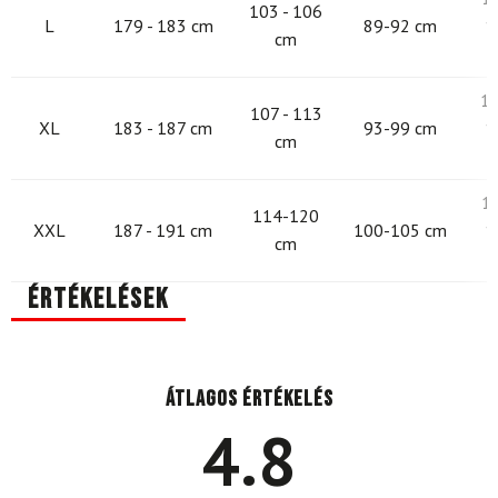
103 - 106
L
179 - 183 cm
89-92 cm
1
cm
10
107 - 113
XL
183 - 187 cm
93-99 cm
1
cm
1
114-120
XXL
187 - 191 cm
100-105 cm
1
cm
Értékelések
Átlagos értékelés
4.8