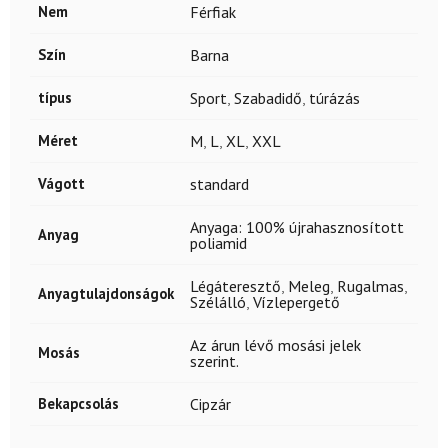
Nem
Férfiak
Szín
Barna
típus
Sport
,
Szabadidő
,
túrázás
Méret
M
,
L
,
XL
,
XXL
Vágott
standard
Anyaga: 100% újrahasznosított
Anyag
poliamid
Légáteresztő
,
Meleg
,
Rugalmas
,
Anyagtulajdonságok
Szélálló
,
Vízlepergető
Az árun lévő mosási jelek
Mosás
szerint.
Bekapcsolás
Cipzár