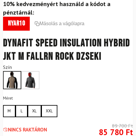
10% kedvezményért használd a kódot a
pénztárnál:
nyar10
Másolás a vágólapra
DYNAFIT Speed Insulation Hybrid
JKT M Fallrn Rock dzseki
Szín
Méret
M
L
XL
XXL
89 700
Ft
NINCS RAKTÁRON
85 780
Ft