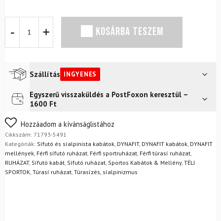
DYNAFIT
KOSÁRBA TESZEM
Speed
Insulation
Hybrid
JKT
M
Szállítás
INGYENES
Fallrn
Rock
Egyszerű visszaküldés a PostFoxon keresztül –
Futár a címre
Ingyenes
dzseki
1600 Ft
mennyiség
FoxPost
Ingyenes
Nem biztos a választásában? Semmi gond – a terméket
Hozzáadom a kívánságlistához
egyszerűen visszaküldheti 14 napon belül, indoklás nélkül.
Cikkszám:
71793-5491
Mik a visszaküldés feltételei?
Kategóriák:
Sífutó és síalpinista kabátok
,
DYNAFIT
,
DYNAFIT kabátok
,
DYNAFIT
mellények
,
Férfi sífutó ruházat
,
Férfi sportruházat
,
Férfi túrasí ruházat
,
RUHÁZAT
,
Sífutó kabát
,
Sífutó ruházat
,
Sportos Kabátok & Mellény
,
TÉLI
SPORTOK
,
Túrasí ruházat
,
Túrasízés, síalpinizmus