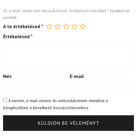
Az e-mail címet nem tesszük közzé.
A kötelező mezőket
*
karakterrel
jelöltük
A te értékelésed
*
Értékelésed
*
Név
E-mail
A nevem, e-mail címem, és weboldalcímem mentése a
böngészőben a következő hozzászólásomhoz.