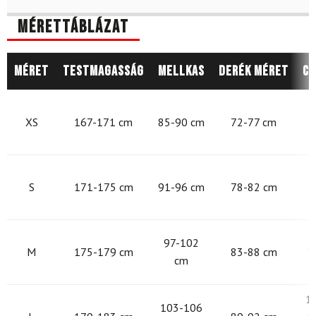
Mérettáblázat
Méret
Testmagasság
Mellkas
Derék méret
Cs
8
XS
167-171 cm
85-90 cm
72-77 cm
9
S
171-175 cm
91-96 cm
78-82 cm
9
97-102
M
175-179 cm
83-88 cm
1
cm
1
103-106