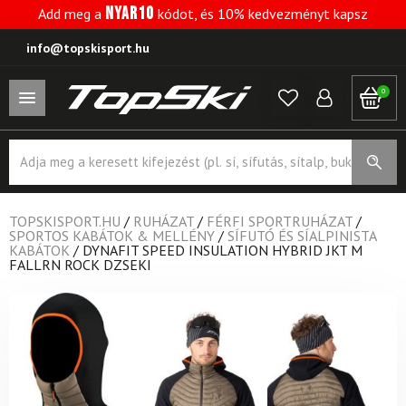
NYAR10
Add meg a
kódot, és 10% kedvezményt kapsz
info@topskisport.hu
0
Products
search
TOPSKISPORT.HU
/
RUHÁZAT
/
FÉRFI SPORTRUHÁZAT
/
SPORTOS KABÁTOK & MELLÉNY
/
SÍFUTÓ ÉS SÍALPINISTA
KABÁTOK
/
DYNAFIT SPEED INSULATION HYBRID JKT M
FALLRN ROCK DZSEKI