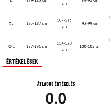
L
179-183 cm
89-92 cm
1
cm
1
107-113
XL
183-187 cm
93-99 cm
1
cm
1
114-120
XXL
187-191 cm
100-105 cm
1
cm
Értékelések
Átlagos értékelés
0.0