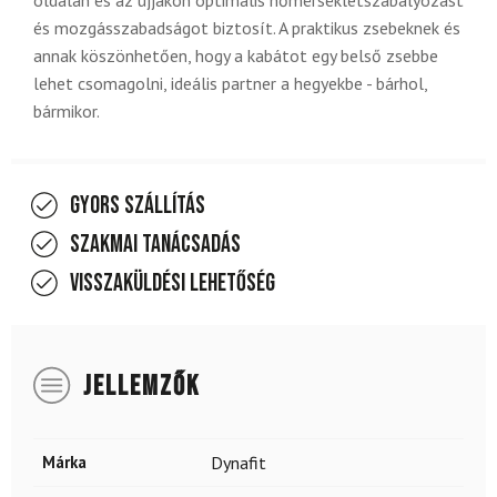
oldalán és az ujjakon optimális hőmérsékletszabályozást
és mozgásszabadságot biztosít. A praktikus zsebeknek és
annak köszönhetően, hogy a kabátot egy belső zsebbe
lehet csomagolni, ideális partner a hegyekbe - bárhol,
bármikor.
Gyors szállítás
Szakmai tanácsadás
Visszaküldési lehetőség
JELLEMZŐK
Márka
Dynafit