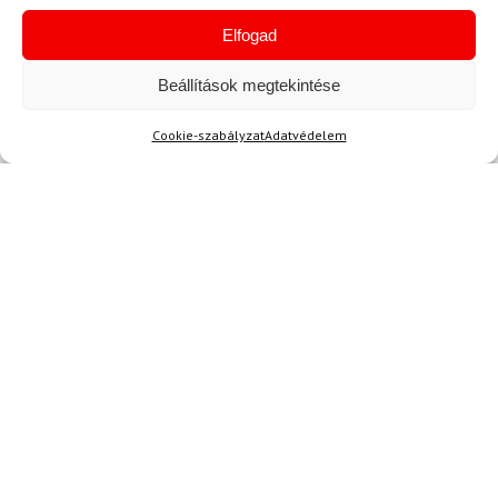
Elfogad
128 700 Ft
50 700 Ft
44 830 Ft
116 980 Ft
Beállítások megtekintése
Raktáron
Raktáron
Cookie-szabályzat
Adatvédelem
Hírek
Aktuális hírek megtekintése