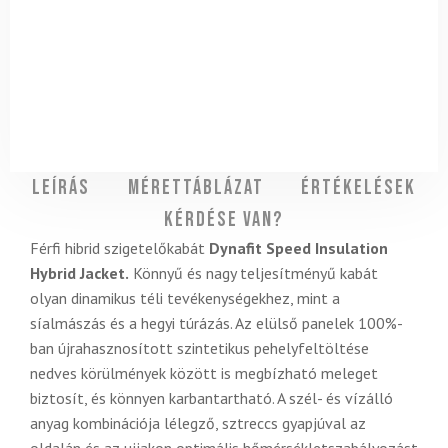
Leírás
Mérettáblázat
Értékelések
Kérdése van?
Férfi hibrid szigetelőkabát
Dynafit Speed Insulation
Hybrid Jacket.
Könnyű és nagy teljesítményű kabát
olyan dinamikus téli tevékenységekhez, mint a
síalmászás és a hegyi túrázás. Az elülső panelek 100%-
ban újrahasznosított szintetikus pehelyfeltöltése
nedves körülmények között is megbízható meleget
biztosít, és könnyen karbantartható. A szél- és vízálló
anyag kombinációja lélegző, sztreccs gyapjúval az