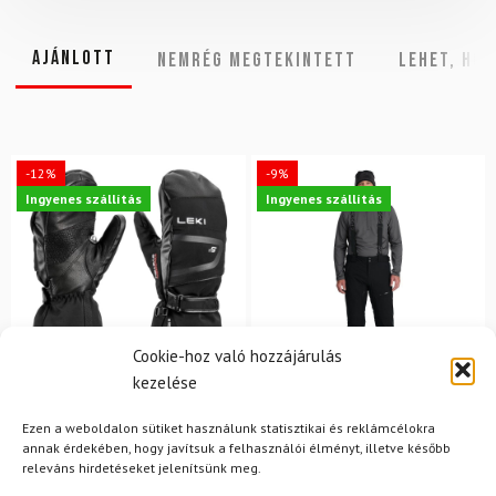
Ajánlott
NEMRÉG MEGTEKINTETT
Lehet, hog
-12%
-9%
Ingyenes szállítás
Ingyenes szállítás
Cookie-hoz való hozzájárulás
kezelése
11
L
Ezen a weboldalon sütiket használunk statisztikai és reklámcélokra
LEKI
SPYDER
annak érdekében, hogy javítsuk a felhasználói élményt, illetve később
Síkesztyű LEKI Detect XT
Sínadrág SPYDER Dare
releváns hirdetéseket jelenítsünk meg.
3D Mitt
Lengths Fekete