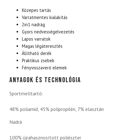
Közepes tartás
Varratmentes kialakítás
2in1 nadrág
Gyors nedvességelvezetés
Lapos varratok
Magas légáteresztés
Állítható derék
Praktikus zsebek
Fényvisszaverő elemek
Anyagok és technológia
Sportmelltartó:
48% poliamid, 45% polipropilén, 7% elasztán
Nadrá
100% újrahasznosított poliészter