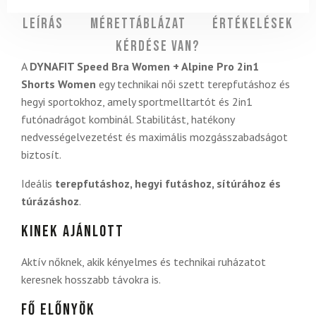
Leírás
Mérettáblázat
Értékelések
Kérdése van?
A
DYNAFIT Speed Bra Women + Alpine Pro 2in1
Shorts Women
egy technikai női szett terepfutáshoz és
hegyi sportokhoz, amely sportmelltartót és 2in1
futónadrágot kombinál. Stabilitást, hatékony
nedvességelvezetést és maximális mozgásszabadságot
biztosít.
Ideális
terepfutáshoz, hegyi futáshoz, sítúrához és
túrázáshoz
.
Kinek ajánlott
Aktív nőknek, akik kényelmes és technikai ruházatot
keresnek hosszabb távokra is.
Fő előnyök