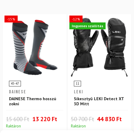
-15%
-12%
Ingyenes szállítás
45-47
11
DAINESE
LEKI
DAINESE Thermo hosszú
Síkesztyű LEKI Detect XT
zokni
3D Mitt
15 600 Ft
13 220 Ft
50 700 Ft
44 830 Ft
Raktáron
Raktáron