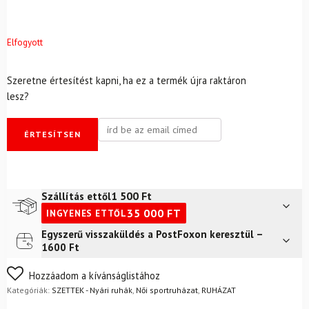
Elfogyott
Szeretne értesítést kapni, ha ez a termék újra raktáron
lesz?
ÉRTESÍTSEN
1 500
Ft
Szállítás ettől
35 000
FT
INGYENES ETTŐL
Egyszerű visszaküldés a PostFoxon keresztül –
Futár a címre
2 400
Ft
1600 Ft
FoxPost
1 500
Ft
Nem biztos a választásában? Semmi gond – a terméket
Hozzáadom a kívánságlistához
egyszerűen visszaküldheti 14 napon belül, indoklás nélkül.
Kategóriák:
SZETTEK - Nyári ruhák
,
Női sportruházat
,
RUHÁZAT
Mik a visszaküldés feltételei?