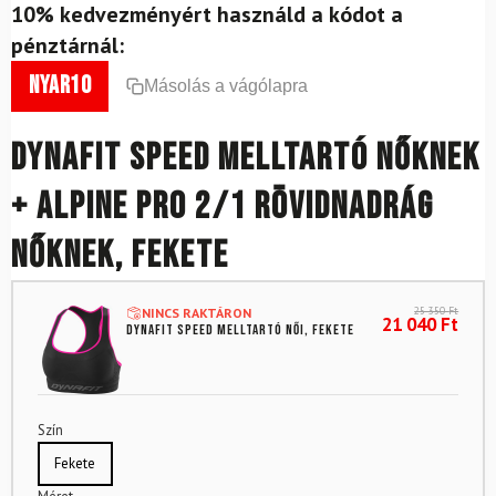
10% kedvezményért használd a kódot a
pénztárnál:
nyar10
Másolás a vágólapra
DYNAFIT Speed ​​​​melltartó nőknek
+ Alpine Pro 2/1 rövidnadrág
nőknek, fekete
25 350
Ft
NINCS RAKTÁRON
21 040
Ft
DYNAFIT Speed ​​​​melltartó női, fekete
Szín
Fekete