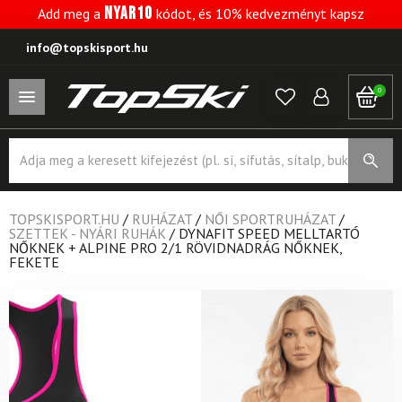
NYAR10
Add meg a
kódot, és 10% kedvezményt kapsz
info@topskisport.hu
0
Products
search
TOPSKISPORT.HU
/
RUHÁZAT
/
NŐI SPORTRUHÁZAT
/
SZETTEK - NYÁRI RUHÁK
/
DYNAFIT SPEED ​​​​MELLTARTÓ
NŐKNEK + ALPINE PRO 2/1 RÖVIDNADRÁG NŐKNEK,
FEKETE