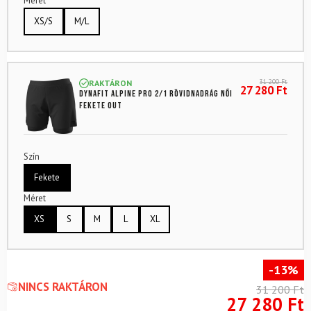
Méret
XS/S
M/L
31 200
Ft
RAKTÁRON
27 280
Ft
DYNAFIT Alpine Pro 2/1 Rövidnadrág Női
Fekete Out
Szín
Fekete
Méret
XS
S
M
L
XL
-13%
NINCS RAKTÁRON
31 200
Ft
27 280
Ft