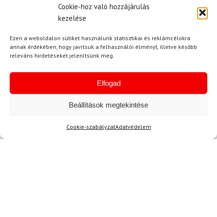
Cookie-hoz való hozzájárulás
kezelése
Ezen a weboldalon sütiket használunk statisztikai és reklámcélokra
annak érdekében, hogy javítsuk a felhasználói élményt, illetve később
releváns hirdetéseket jelenítsünk meg.
Hírek
Elfogad
Beállítások megtekintése
Aktuális hírek megtekintése
Cookie-szabályzat
Adatvédelem
Akció