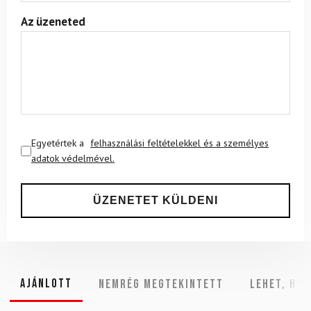
Az üzeneted
Egyetértek a
felhasználási feltételekkel és a személyes
adatok védelmével.
Ajánlott
NEMRÉG MEGTEKINTETT
Lehet, hog