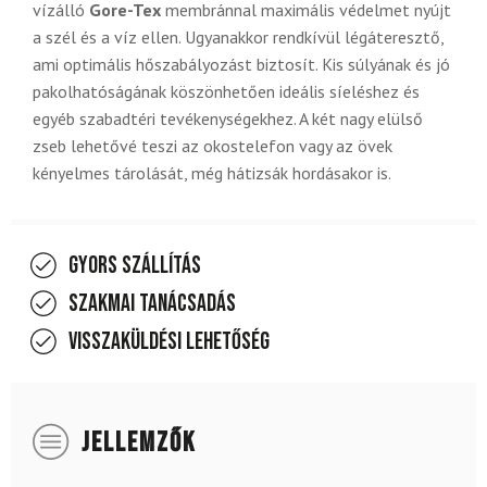
vízálló
Gore-Tex
membránnal maximális védelmet nyújt
a szél és a víz ellen. Ugyanakkor rendkívül légáteresztő,
ami optimális hőszabályozást biztosít. Kis súlyának és jó
pakolhatóságának köszönhetően ideális síeléshez és
egyéb szabadtéri tevékenységekhez. A két nagy elülső
zseb lehetővé teszi az okostelefon vagy az övek
kényelmes tárolását, még hátizsák hordásakor is.
Gyors szállítás
Szakmai tanácsadás
Visszaküldési lehetőség
JELLEMZŐK