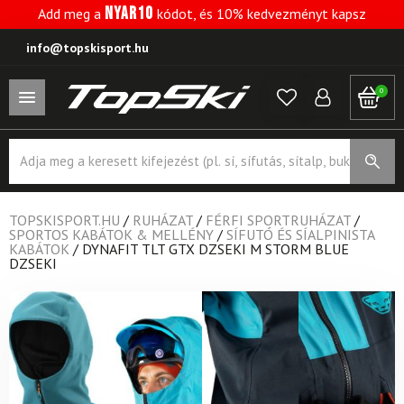
NYAR10
Add meg a
kódot, és 10% kedvezményt kapsz
info@topskisport.hu
0
Products
search
TOPSKISPORT.HU
/
RUHÁZAT
/
FÉRFI SPORTRUHÁZAT
/
SPORTOS KABÁTOK & MELLÉNY
/
SÍFUTÓ ÉS SÍALPINISTA
KABÁTOK
/
DYNAFIT TLT GTX DZSEKI M STORM BLUE
DZSEKI