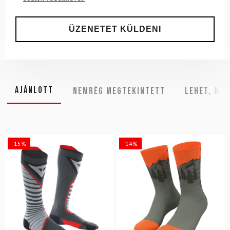
Ajánlott
NEMRÉG MEGTEKINTETT
Lehet, hog
-15%
-14%