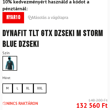
10% kedvezményért használd a kódot a
pénztárnál:
nyar10
Másolás a vágólapra
DYNAFIT TLT GTX dzseki M Storm
Blue dzseki
Szín
Méret
M
L
XL
XXL
148 200
Ft
NINCS RAKTÁRON
132 560
Ft