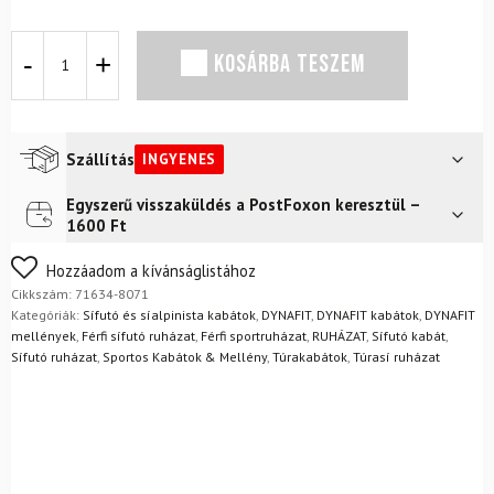
DYNAFIT
KOSÁRBA TESZEM
TLT
GTX
dzseki
M
Storm
Szállítás
INGYENES
Blue
dzseki
Egyszerű visszaküldés a PostFoxon keresztül –
Futár a címre
Ingyenes
mennyiség
1600 Ft
FoxPost
Ingyenes
Nem biztos a választásában? Semmi gond – a terméket
Hozzáadom a kívánságlistához
egyszerűen visszaküldheti 14 napon belül, indoklás nélkül.
Cikkszám:
71634-8071
Mik a visszaküldés feltételei?
Kategóriák:
Sífutó és síalpinista kabátok
,
DYNAFIT
,
DYNAFIT kabátok
,
DYNAFIT
mellények
,
Férfi sífutó ruházat
,
Férfi sportruházat
,
RUHÁZAT
,
Sífutó kabát
,
Sífutó ruházat
,
Sportos Kabátok & Mellény
,
Túrakabátok
,
Túrasí ruházat