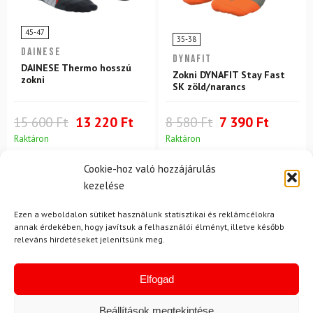
45-47
35-38
DAINESE
DYNAFIT
DAINESE Thermo hosszú
Zokni DYNAFIT Stay Fast
zokni
SK zöld/narancs
15 600 Ft
13 220 Ft
8 580 Ft
7 390 Ft
Raktáron
Raktáron
Cookie-hoz való hozzájárulás
-9%
kezelése
Ingyenes szállítás
Ezen a weboldalon sütiket használunk statisztikai és reklámcélokra
annak érdekében, hogy javítsuk a felhasználói élményt, illetve később
releváns hirdetéseket jelenítsünk meg.
Elfogad
Beállítások megtekintése