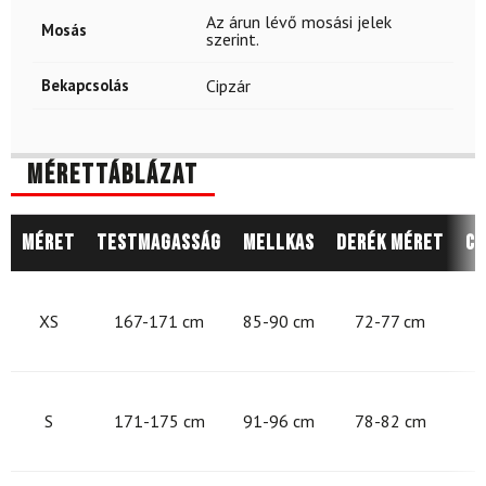
Az árun lévő mosási jelek
Mosás
szerint.
Bekapcsolás
Cipzár
Mérettáblázat
Méret
Testmagasság
Mellkas
Derék méret
Cs
8
XS
167-171 cm
85-90 cm
72-77 cm
9
S
171-175 cm
91-96 cm
78-82 cm