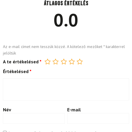
Átlagos értékelés
0.0
Az e-mail címet nem tesszük közzé.
A kötelező mezőket
*
karakterrel
jelöltük
A te értékelésed
*
Értékelésed
*
Név
E-mail