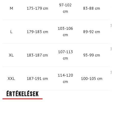
9
97-102
M
175-179 cm
83-88 cm
1
cm
1
103-106
L
179-183 cm
89-92 cm
1
cm
1
107-113
XL
183-187 cm
93-99 cm
1
cm
1
114-120
XXL
187-191 cm
100-105 cm
1
cm
Értékelések