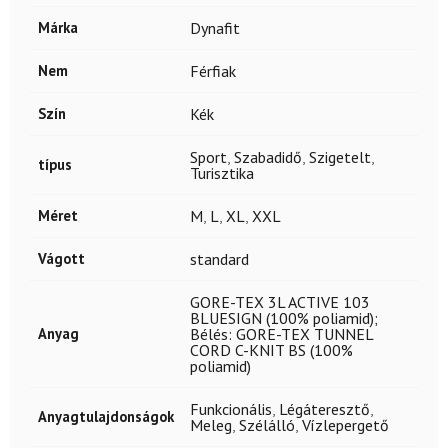
Márka
Dynafit
Nem
Férfiak
Szín
Kék
Sport
,
Szabadidő
,
Szigetelt
,
típus
Turisztika
Méret
M
,
L
,
XL
,
XXL
Vágott
standard
GORE-TEX 3L ACTIVE 103
BLUESIGN (100% poliamid);
Anyag
Bélés: GORE-TEX TUNNEL
CORD C-KNIT BS (100%
poliamid)
Funkcionális
,
Légáteresztő
,
Anyagtulajdonságok
Meleg
,
Szélálló
,
Vízlepergető