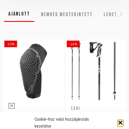
Ajánlott
NEMRÉG MEGTEKINTETT
Lehet, hog
-10%
-16%
M
LEKI
DAINESE
Síbotok LEKI Bold Lite S
Cookie-hoz való hozzájárulás
Könyökvédő DAINESE Pro
Armor Elbow Guard
kezelése