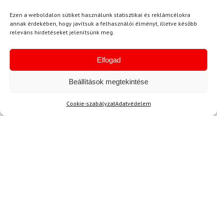
Ezen a weboldalon sütiket használunk statisztikai és reklámcélokra
31 200 Ft
28 040 Ft
37 050 Ft
31 180 Ft
annak érdekében, hogy javítsuk a felhasználói élményt, illetve később
Raktáron
Raktáron
releváns hirdetéseket jelenítsünk meg.
-9%
Elfogad
Ingyenes szállítás
Beállítások megtekintése
Cookie-szabályzat
Adatvédelem
L
SPYDER
Sínadrág SPYDER Dare
Lengths Fekete
128 700 Ft