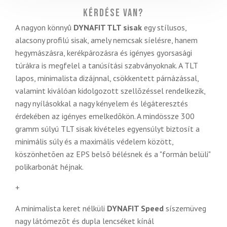
Kérdése van?
A nagyon könnyû
DYNAFIT TLT sisak
egy stílusos,
alacsony profilú sisak, amely nemcsak síelésre, hanem
hegymászásra, kerékpározásra és igényes gyorsasági
túrákra is megfelel a tanúsítási szabványoknak. A TLT
lapos, minimalista dizájnnal, csökkentett párnázással,
valamint kiválóan kidolgozott szellõzéssel rendelkezik,
nagy nyílásokkal a nagy kényelem és légáteresztés
érdekében az igényes emelkedõkön. A mindössze 300
gramm súlyú TLT sisak kivételes egyensúlyt biztosít a
minimális súly és a maximális védelem között,
köszönhetõen az EPS belsõ bélésnek és a "formán belüli"
polikarbonát héjnak.
+
A minimalista keret nélküli
DYNAFIT Speed
síszemüveg
nagy látómezõt és dupla lencséket kínál