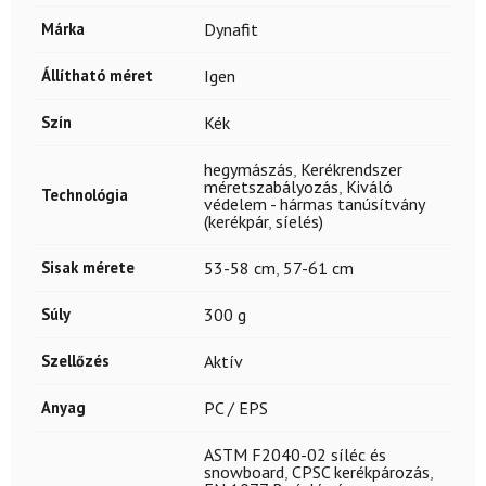
Márka
Dynafit
Állítható méret
Igen
Szín
Kék
hegymászás
,
Kerékrendszer
méretszabályozás
,
Kiváló
Technológia
védelem - hármas tanúsítvány
(kerékpár
,
síelés)
Sisak mérete
53-58 cm
,
57-61 cm
Súly
300 g
Szellőzés
Aktív
Anyag
PC / EPS
ASTM F2040-02 síléc és
snowboard
,
CPSC kerékpározás
,