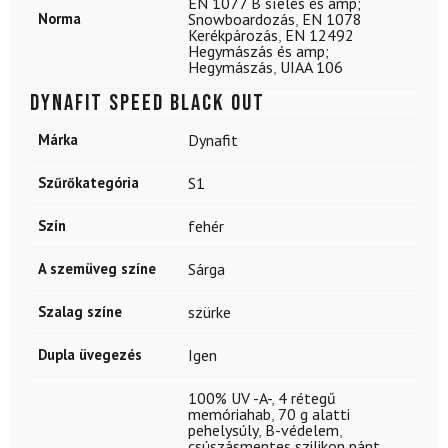
EN 1077 B síelés és amp;
Norma
Snowboardozás
,
EN 1078
Kerékpározás
,
EN 12492
Hegymászás és amp;
Hegymászás
,
UIAA 106
DYNAFIT Speed Black Out
Márka
Dynafit
Szűrőkategória
S1
Szín
fehér
A szemüveg színe
Sárga
Szalag színe
szürke
Dupla üvegezés
Igen
100% UV -A-
,
4 rétegű
memóriahab
,
70 g alatti
pehelysúly
,
B-védelem
,
csúszásmentes szilikon pánt
,