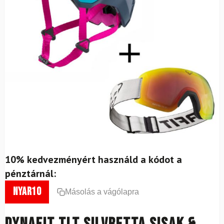
10% kedvezményért használd a kódot a
pénztárnál:
nyar10
Másolás a vágólapra