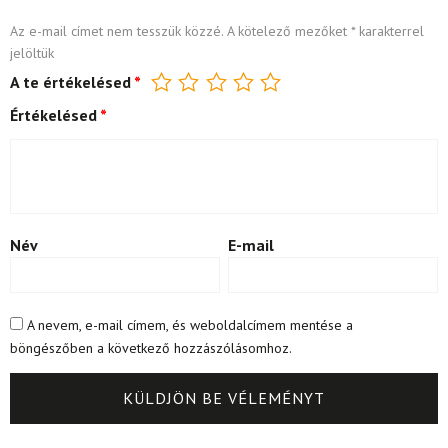
Az e-mail címet nem tesszük közzé.
A kötelező mezőket
*
karakterrel
jelöltük
A te értékelésed
*
Értékelésed
*
Név
E-mail
A nevem, e-mail címem, és weboldalcímem mentése a
böngészőben a következő hozzászólásomhoz.