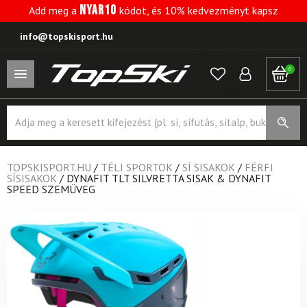
NYAR10
Add meg a
kódot, és 10% kedvezményt kapsz
info@topskisport.hu
0
Products
search
TOPSKISPORT.HU
/
TÉLI SPORTOK
/
SÍ SISAKOK
/
FÉRFI
SÍSISAKOK
/
DYNAFIT TLT SILVRETTA SISAK & DYNAFIT
SPEED SZEMÜVEG