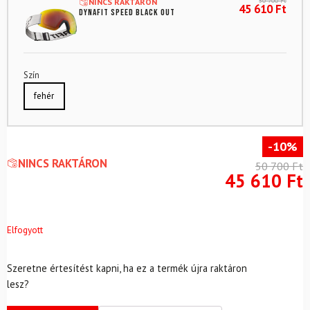
50 700
Ft
NINCS RAKTÁRON
45 610
Ft
DYNAFIT Speed Black Out
Szín
fehér
-10%
NINCS RAKTÁRON
50 700
Ft
45 610
Ft
Elfogyott
Szeretne értesítést kapni, ha ez a termék újra raktáron
lesz?