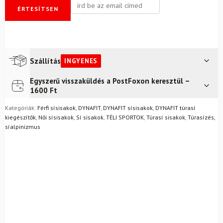
ÉRTESÍTSEN
Szállítás
INGYENES
Egyszerű visszaküldés a PostFoxon keresztül –
Futár a címre
Ingyenes
1600 Ft
FoxPost
Ingyenes
Kategóriák:
Férfi sísisakok
,
DYNAFIT
,
DYNAFIT sísisakok
,
DYNAFIT túrasí
Nem biztos a választásában? Semmi gond – a terméket
kiegészítők
,
Női sísisakok
,
Sí sisakok
,
TÉLI SPORTOK
,
Túrasí sisakok
,
Túrasízés,
egyszerűen visszaküldheti 14 napon belül, indoklás nélkül.
síalpinizmus
Mik a visszaküldés feltételei?