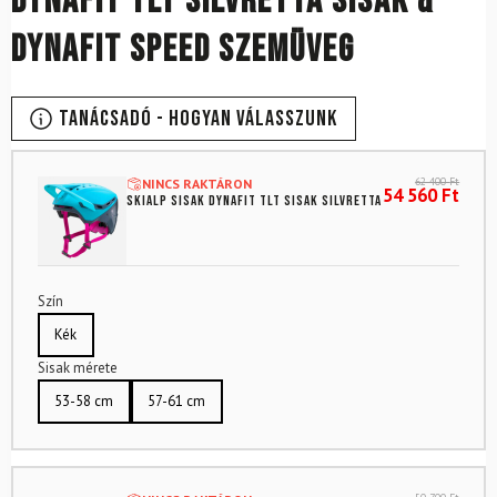
DYNAFIT TLT Silvretta sisak &
DYNAFIT Speed szemüveg
Tanácsadó - Hogyan válasszunk
62 400
Ft
NINCS RAKTÁRON
54 560
Ft
Skialp sisak DYNAFIT TLT Sisak Silvretta
Szín
Kék
Sisak mérete
53-58 cm
57-61 cm