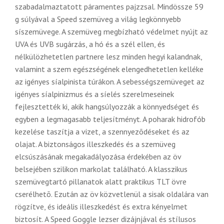
szabadalmaztatott páramentes pajzzsal. Mindössze 59
g súlyával a Speed szemüveg a világ legkönnyebb
síszemüvege. A szemüveg megbízható védelmet nyújt az
UVA és UVB sugárzás, a hó és a szél ellen, és
nélkülözhetetlen partnere lesz minden hegyi kalandnak,
valamint a szem egészségének elengedhetetlen kelléke
az igényes síalpinista túrákon. A sebességszemüveget az
igényes síalpinizmus és a síelés szerelmeseinek
fejlesztették ki, akik hangsúlyozzák a könnyedséget és
egyben a legmagasabb teljesítményt. A poharak hidrofób
kezelése taszítja a vizet, a szennyezõdéseket és az
olajat. A biztonságos illeszkedés és a szemüveg
elcsúszásának megakadályozása érdekében az öv
belsejében szilikon markolat található. A klasszikus
szemüvegtartó pillanatok alatt praktikus TLT övre
cserélhetõ. Ezután az öv közvetlenül a sisak oldalára van
rögzítve, és ideális illeszkedést és extra kényelmet
biztosít. A Speed Goggle lezser dizájnjával és stílusos