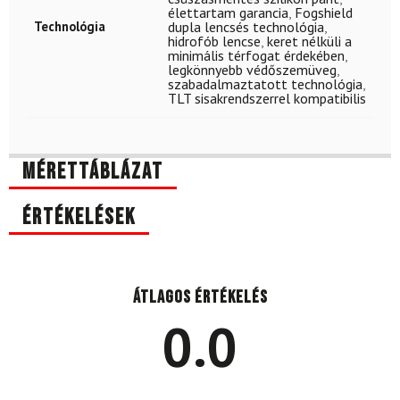
élettartam garancia
,
Fogshield
Technológia
dupla lencsés technológia
,
hidrofób lencse
,
keret nélküli a
minimális térfogat érdekében
,
legkönnyebb védőszemüveg
,
szabadalmaztatott technológia
,
TLT sisakrendszerrel kompatibilis
Mérettáblázat
Értékelések
Átlagos értékelés
0.0