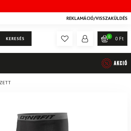
REKLAMÁCIÓ
/
VISSZAKÜLDÉS
0
0
Ft
KERESÉS
AKCIÓ
SZETT