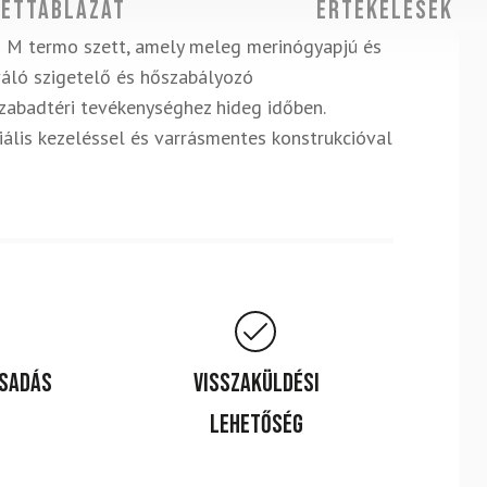
ettáblázat
Értékelések
o M termo szett, amely meleg merinógyapjú és
váló szigetelő és hőszabályozó
szabadtéri tevékenységhez hideg időben.
ális kezeléssel és varrásmentes konstrukcióval
csadás
Visszaküldési
lehetőség