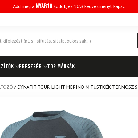
NYAR10
Add meg a
kódot, és 10% kedvezményt kapsz
SZÍTŐK
EGÉSZSÉG
Top márkák
LTÖZŐ
/
DYNAFIT TOUR LIGHT MERINO M FÜSTKÉK TERMOSZ 