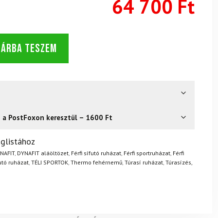
64 700 Ft
SÁRBA TESZEM
s a PostFoxon keresztül – 1600 Ft
? Semmi gond – a terméket egyszerűen visszaküldheti 14
glistához
.
Mik a visszaküldés feltételei?
NAFIT
,
DYNAFIT aláöltözet
,
Férfi sífutó ruházat
,
Férfi sportruházat
,
Férfi
utó ruházat
,
TÉLI SPORTOK
,
Thermo fehérnemű
,
Túrasí ruházat
,
Túrasízés,