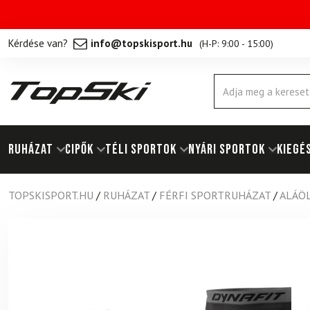
Kérdése van?
info@topskisport.hu
(
H-P: 9:00 - 15:00
)
Products
search
RUHÁZAT
Cipők
TÉLI SPORTOK
NYÁRI SPORTOK
KIEGÉ
TOPSKISPORT.HU
/
RUHÁZAT
/
FÉRFI SPORTRUHÁZAT
/
ALÁÖ