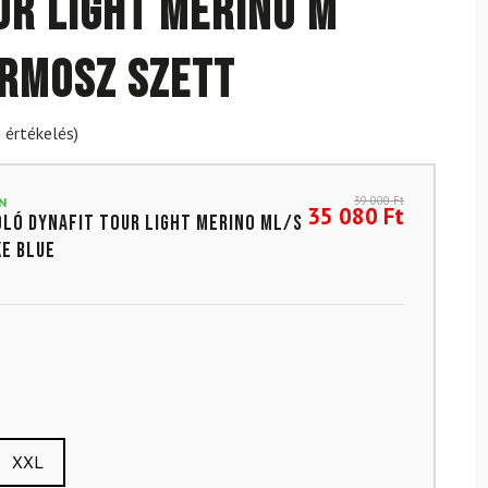
ur Light Merino M
rmosz szett
 értékelés)
39 000
Ft
N
35 080
Ft
ló DYNAFIT Tour Light Merino ML/S
e Blue
XXL