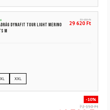
33 150
Ft
N
29 620
Ft
drág DYNAFIT Tour Light Merino
ts M
XL
XXL
-10%
72 150 Ft