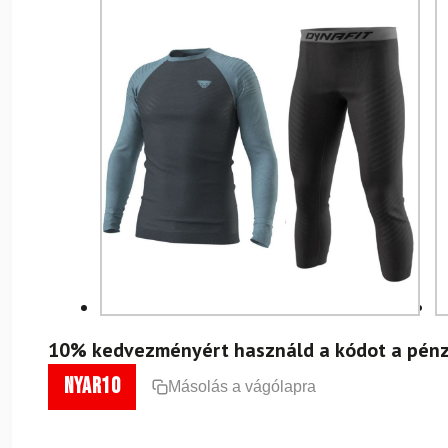
10% kedvezményért használd a kódot a pénz
nyar10
Másolás a vágólapra