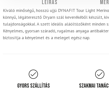
Leírás
Mér
Kiváló minőségű, hosszú ujjú DYNAFIT Tour Light Merin
könnyű, légáteresztő Dryarn szál keverékéből készült, ki
tulajdonságokkal. A szett ideális aláöltözőként minden 
Kényelmes, gyorsan száradó, rugalmas anyaga antibakteri
biztosítja a kényelmet és a meleget egész nap.
Gyors szállítás
Szakmai taná