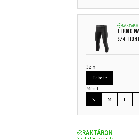
RAKTÁRO
Termo na
3/4 Tigh
Szín
Fekete
Méret
S
M
L
RAKTÁRON
Szállítás várható: