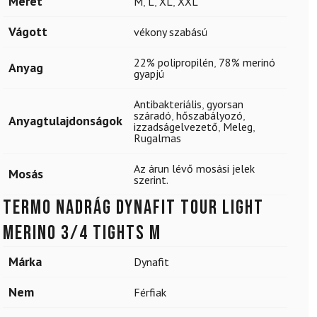
Méret
M
,
L
,
XL
,
XXL
Vágott
vékony szabású
22% polipropilén
,
78% merinó
Anyag
gyapjú
Antibakteriális
,
gyorsan
száradó
,
hőszabályozó
,
Anyagtulajdonságok
izzadságelvezető
,
Meleg
,
Rugalmas
Az árun lévő mosási jelek
Mosás
szerint.
Termo nadrág DYNAFIT Tour Light
Merino 3/4 Tights M
Márka
Dynafit
Nem
Férfiak