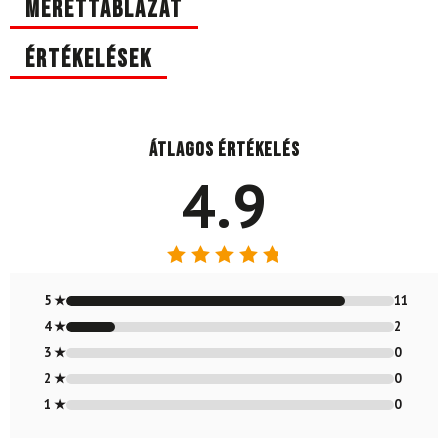
Mérettáblázat
Értékelések
Átlagos értékelés
4.9
Értékelés:
4.85
/ 5
5 ★
11
4 ★
2
3 ★
0
2 ★
0
1 ★
0