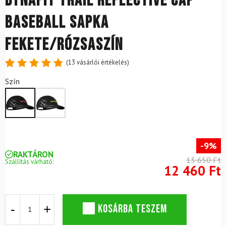
DYNAFIT Trail Reflective Cap
baseball sapka
fekete/rózsaszín
(
13
vásárlói értékelés)
Értékelés
13
Szín
4.85
az
5-ből,
értékelés
alapján
-9%
RAKTÁRON
13 650 Ft
Szállítás várható:
12 460 Ft
DYNAFIT
KOSÁRBA TESZEM
Trail
Reflective