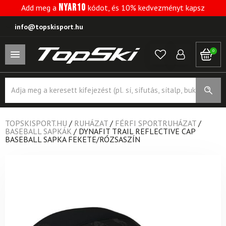
NYAR10
Add meg a
kódot, és 10% kedvezményt kapsz
info@topskisport.hu
0
Products
search
TOPSKISPORT.HU
/
RUHÁZAT
/
FÉRFI SPORTRUHÁZAT
/
BASEBALL SAPKÁK
/
DYNAFIT TRAIL REFLECTIVE CAP
BASEBALL SAPKA FEKETE/RÓZSASZÍN