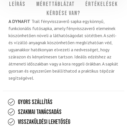
Leírás
Mérettáblázat
Értékelések
Kérdése van?
A DYNAFIT
Trail fényvisszaverő sapka egy könnyű,
funkcionális futósapka, amely fényvisszaverő elemeinek
köszönhetően növeli a láthatóságodat sötétben. A szél-
és vízálló anyagnak köszönhetően megbízhatóan véd,
ugyanakkor hatékonyan elvezeti a nedvességet, hogy
szárazon és kényelmesen tartson. Ideális edzéshez az
átmeneti időszakban vagy a kora reggeli órákban. A sapkát
gyorsan és egyszerűen beállíthatod a praktikus tépőzár
segítségével.
Gyors szállítás
Szakmai tanácsadás
Visszaküldési lehetőség