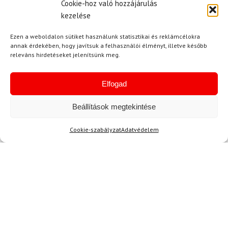
Cookie-hoz való hozzájárulás
kezelése
Név
Ezen a weboldalon sütiket használunk statisztikai és reklámcélokra
annak érdekében, hogy javítsuk a felhasználói élményt, illetve később
releváns hirdetéseket jelenítsünk meg.
E-mail
Elfogad
Beállítások megtekintése
Az üzeneted
Cookie-szabályzat
Adatvédelem
Egyetértek a
felhasználási feltételekkel és a személyes
adatok védelmével.