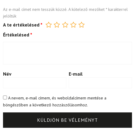
Az e-mail címet nem tesszük közzé.
A kötelező mezőket
*
karakterrel
jelöltük
A te értékelésed
*
Értékelésed
*
Név
E-mail
A nevem, e-mail címem, és weboldalcímem mentése a
böngészőben a következő hozzászólásomhoz.