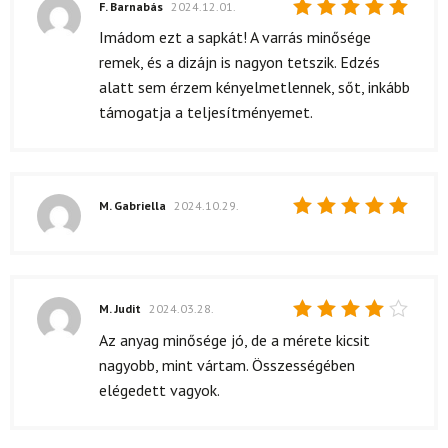
F. Barnabás
2024.12.01.
Értékelés:
Imádom ezt a sapkát! A varrás minősége
5
/ 5
remek, és a dizájn is nagyon tetszik. Edzés
alatt sem érzem kényelmetlennek, sőt, inkább
támogatja a teljesítményemet.
M. Gabriella
2024.10.29.
Értékelés:
5
/ 5
M. Judit
2024.03.28.
Értékelés:
Az anyag minősége jó, de a mérete kicsit
4
/ 5
nagyobb, mint vártam. Összességében
elégedett vagyok.