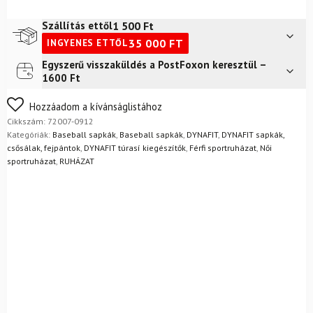
Cap
baseball
1 500
Ft
Szállítás ettől
sapka
35 000
FT
INGYENES ETTŐL
fekete/rózsaszín
mennyiség
Egyszerű visszaküldés a PostFoxon keresztül –
Futár a címre
2 400
Ft
1600 Ft
FoxPost
1 500
Ft
Nem biztos a választásában? Semmi gond – a terméket
Hozzáadom a kívánságlistához
egyszerűen visszaküldheti 14 napon belül, indoklás nélkül.
Cikkszám:
72007-0912
Mik a visszaküldés feltételei?
Kategóriák:
Baseball sapkák
,
Baseball sapkák
,
DYNAFIT
,
DYNAFIT sapkák,
csősálak, fejpántok
,
DYNAFIT túrasí kiegészítők
,
Férfi sportruházat
,
Női
sportruházat
,
RUHÁZAT