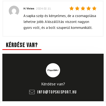
H. Vivien
2024.02.11.
Értékelés:
A sapka szép és kényelmes, de a csomagolása
5
/ 5
lehetne jobb. A kiszállítás viszont nagyon
gyors volt, és a bolt szuperül kommunikált.
Kérdése van?
Kérdése van?
info@topskisport.hu