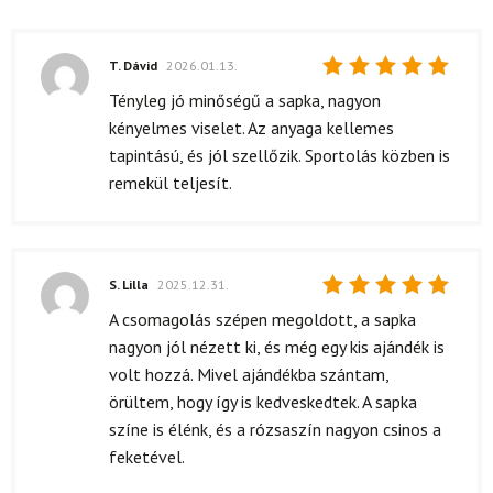
T. Dávid
2026.01.13.
Értékelés:
Tényleg jó minőségű a sapka, nagyon
5
/ 5
kényelmes viselet. Az anyaga kellemes
tapintású, és jól szellőzik. Sportolás közben is
remekül teljesít.
S. Lilla
2025.12.31.
Értékelés:
A csomagolás szépen megoldott, a sapka
5
/ 5
nagyon jól nézett ki, és még egy kis ajándék is
volt hozzá. Mivel ajándékba szántam,
örültem, hogy így is kedveskedtek. A sapka
színe is élénk, és a rózsaszín nagyon csinos a
feketével.