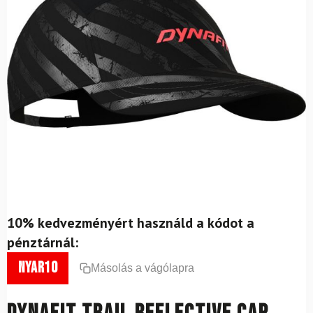
10% kedvezményért használd a kódot a
pénztárnál:
nyar10
Másolás a vágólapra