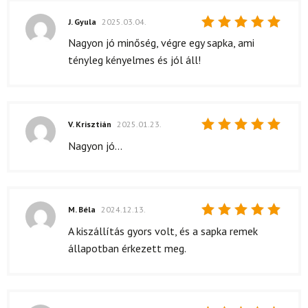
J. Gyula
2025.03.04.
Értékelés:
Nagyon jó minőség, végre egy sapka, ami
5
/ 5
tényleg kényelmes és jól áll!
V. Krisztián
2025.01.23.
Értékelés:
Nagyon jó...
5
/ 5
M. Béla
2024.12.13.
Értékelés:
A kiszállítás gyors volt, és a sapka remek
5
/ 5
állapotban érkezett meg.