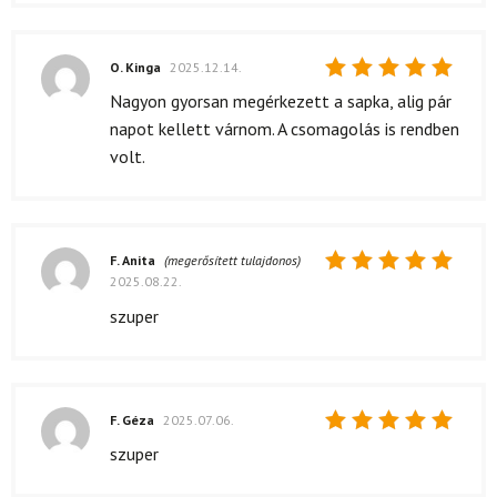
O. Kinga
2025.12.14.
Értékelés:
Nagyon gyorsan megérkezett a sapka, alig pár
5
/ 5
napot kellett várnom. A csomagolás is rendben
volt.
F. Anita
(megerősített tulajdonos)
2025.08.22.
Értékelés:
5
/ 5
szuper
F. Géza
2025.07.06.
Értékelés:
szuper
5
/ 5