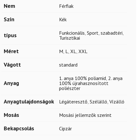
Nem
Férfiak
Szín
Kék
Funkcionális
,
Sport
,
szabadtéri
,
típus
Turisztikai
Méret
M
,
L
,
XL
,
XXL
Vágott
standard
1. anya 100% poliamid
,
2. anya
Anyag
100% újrahasznosított
poliészter
Anyagtulajdonságok
Légáteresztő
,
Szélálló
,
Vízálló
Mosás
Mosási jellemzők szerint
Bekapcsolás
Cipzár