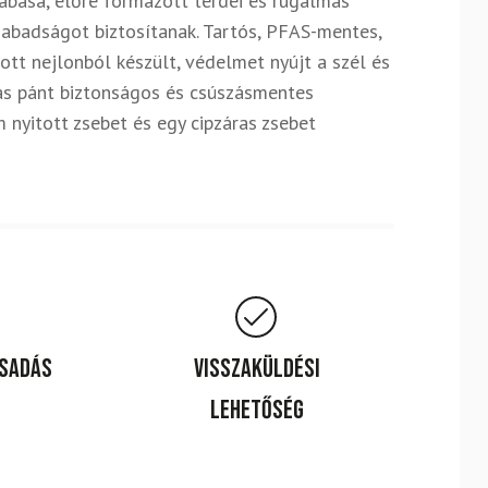
abása, előre formázott térdei és rugalmas
abadságot biztosítanak. Tartós, PFAS-mentes,
tt nejlonból készült, védelmet nyújt a szél és
mas pánt biztonságos és csúszásmentes
m nyitott zsebet és egy cipzáras zsebet
csadás
Visszaküldési
lehetőség