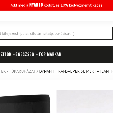
NYAR10
Add meg a
kódot, és 10% kedvezményt kapsz
SZÍTŐK
EGÉSZSÉG
Top márkák
TEK - TÚRARUHÁZAT
/
DYNAFIT TRANSALPER 3L M JKT ATLANT