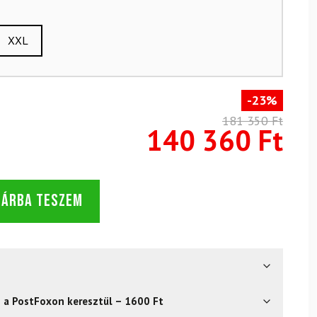
XXL
-23%
181 350 Ft
140 360 Ft
SÁRBA TESZEM
s a PostFoxon keresztül – 1600 Ft