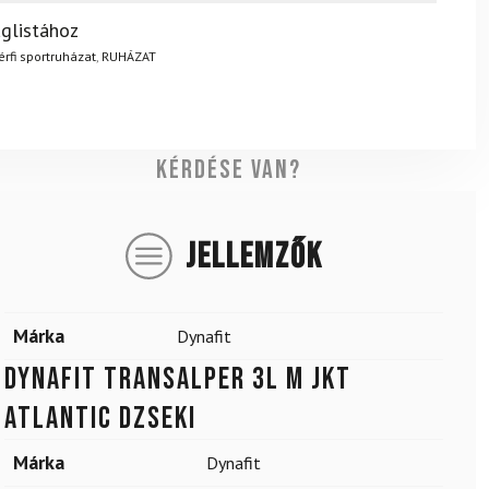
? Semmi gond – a terméket egyszerűen visszaküldheti 14
glistához
.
Mik a visszaküldés feltételei?
érfi sportruházat
,
RUHÁZAT
Kérdése van?
JELLEMZŐK
Márka
Dynafit
DYNAFIT Transalper 3L M Jkt
Atlantic dzseki
Márka
Dynafit