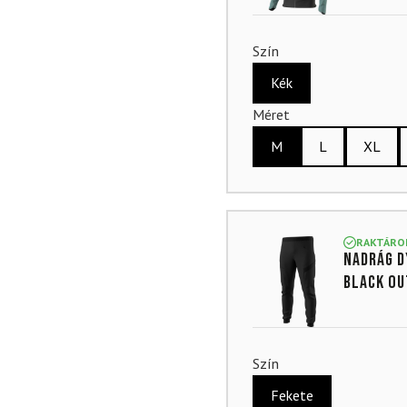
Szín
Kék
Méret
M
L
XL
RAKTÁRO
Nadrág D
Black Ou
Szín
Fekete