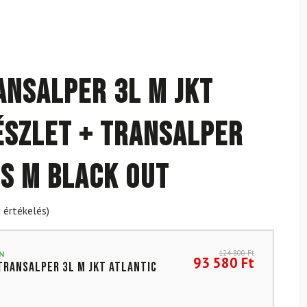
ansalper 3L M Jkt
észlet + Transalper
s M Black Out
 értékelés)
124 800
Ft
N
93 580
Ft
Transalper 3L M Jkt Atlantic