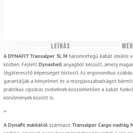
Leírás
Mér
A DYNAFIT Transalper 3L M
háromrétegű kabát ideális v
közben. Fejlett
Dynashell
anyagból készült, amely magas
légáteresztő képességet biztosít. Az ergonomikus szabás,
garantálják a kényelmet és a mozgásszabadságot bármily
praktikus cipzáras zsebeknek köszönhetően a kabát funk
körülmények között is.
+
A Dynafit márkától
származó
Transalper Cargo nadrág 