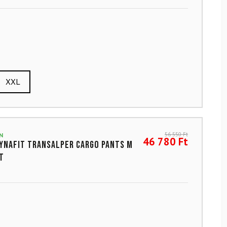
XXL
56 550
Ft
N
46 780
Ft
YNAFIT Transalper Cargo Pants M
t