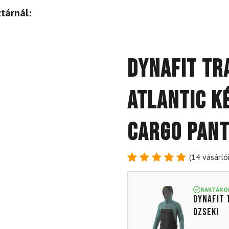
tárnál:
DYNAFIT Tr
Atlantic k
Cargo Pant
(
14
vásárlói
Értékelés
14
4.86
az
5-ből,
RAKTÁRO
DYNAFIT 
értékelés
alapján
dzseki