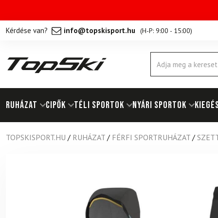
Kérdése van?
info@topskisport.hu
(
H-P: 9:00 - 15:00
)
Products
search
RUHÁZAT
Cipők
TÉLI SPORTOK
NYÁRI SPORTOK
KIEGÉ
TOPSKISPORT.HU
/
RUHÁZAT
/
FÉRFI SPORTRUHÁZAT
/
SZET