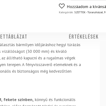
FoxPost
Ingyenes
Pants
Nem biztos a választásában
Hozzáadom a kívánsá
M
napon belül, indoklás nélkül
Black
Kategóriák:
SZETTEK - Túraruházat
,
F
Out
mennyiség
ettáblázat
Értékelések
álasztás bármilyen időjáráshoz hegyi túrázás
 vízállóságot (30 000 mm) és kiváló
 az állítható kapucni és a rugalmas végek
en terepen. A fényvisszaverő elemeknek és a
cionális és biztonságos még kedvezőtlen
M,
fekete színben,
könnyű és funkcionális