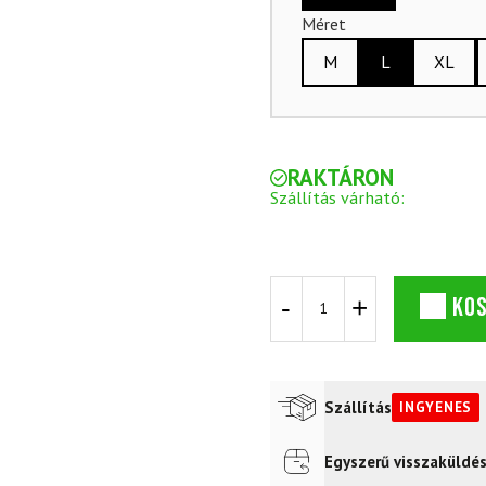
Méret
M
L
XL
RAKTÁRON
Szállítás várható:
DYNAFIT
KO
Transalper
3L
M
Jkt
Atlantic
Szállítás
INGYENES
készlet
+
Transalper
Egyszerű visszaküldé
Futár a címre
Ingyenes
Cargo