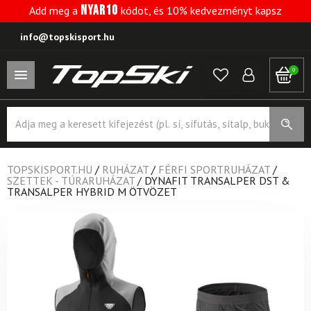
NYAR10
Add meg a
kódot, és 10% kedvezményt kapsz
info@topskisport.hu
0
Products
search
TOPSKISPORT.HU
/
RUHÁZAT
/
FÉRFI SPORTRUHÁZAT
/
SZETTEK - TÚRARUHÁZAT
/
DYNAFIT TRANSALPER DST &
TRANSALPER HYBRID M ÖTVÖZET