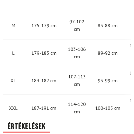
9
97-102
M
175-179 cm
83-88 cm
1
cm
1
103-106
L
179-183 cm
89-92 cm
1
cm
1
107-113
XL
183-187 cm
93-99 cm
1
cm
1
114-120
XXL
187-191 cm
100-105 cm
1
cm
Értékelések