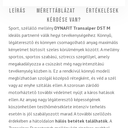
Leírás
Mérettáblázat
Értékelések
Kérdése van?
Sport, szélálló mellény
DYNAFIT Transalper DST M
ideális partnerré válik hegyi tevékenységeihez. Könnyû,
légáteresztõ és könnyen csomagolható anyag maximális
kényelmet biztosít szeles körülmények között. A mellény
sportos, sportos szabású, sztreccs szegéllyel, amely
megakadályozza a csúszást még nagy intenzitású
tevékenység közben is. Ez a rendkívül könnyû modell
megbízhatóan szolgál középsõ rétegként, és véd a szél
vagy az enyhe szitálás ellen. A szorosan záródó
motorháztetõ további védelmet nyújt a káros hatások
ellen. Az anyag nagy légáteresztõ képességének
köszönhetõen testhõmérséklete intenzív terhelés
esetén is jól szabályozott marad. A további szellõzés
érdekében a hátoldalon
hálós betétek találhatók.
A