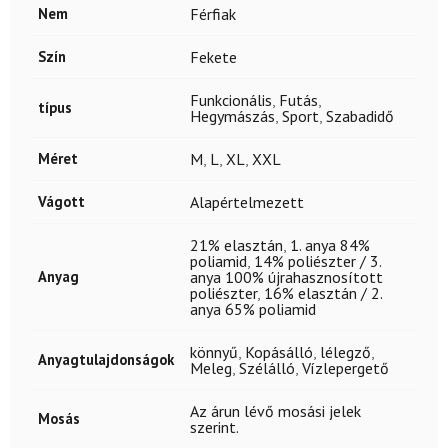
Nem
Férfiak
Szín
Fekete
Funkcionális
,
Futás
,
típus
Hegymászás
,
Sport
,
Szabadidő
Méret
M
,
L
,
XL
,
XXL
Vágott
Alapértelmezett
21% elasztán
,
1. anya 84%
poliamid
,
14% poliészter / 3.
Anyag
anya 100% újrahasznosított
poliészter
,
16% elasztán / 2.
anya 65% poliamid
könnyű
,
Kopásálló
,
lélegző
,
Anyagtulajdonságok
Meleg
,
Szélálló
,
Vízlepergető
Az árun lévő mosási jelek
Mosás
szerint.