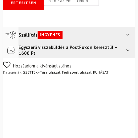
ÉRTESÍTSEN
Szállítás
INGYENES
Egyszerű visszaküldés a PostFoxon keresztül –
Futár a címre
Ingyenes
1600 Ft
FoxPost
Ingyenes
Nem biztos a választásában? Semmi gond – a terméket
Hozzáadom a kívánságlistához
egyszerűen visszaküldheti 14 napon belül, indoklás nélkül.
Kategóriák:
SZETTEK - Túraruházat
,
Férfi sportruházat
,
RUHÁZAT
Mik a visszaküldés feltételei?