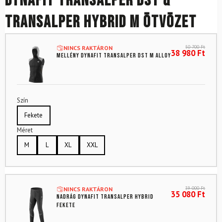
DYNAFIT Transalper DST &
Transalper Hybrid M ötvözet
50 700
Ft
NINCS RAKTÁRON
38 980
Ft
Mellény DYNAFIT Transalper DST M Alloy
Szín
Fekete
Méret
M
L
XL
XXL
39 000
Ft
NINCS RAKTÁRON
35 080
Ft
Nadrág DYNAFIT Transalper Hybrid
Fekete