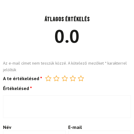
Átlagos értékelés
0.0
Az e-mail címet nem tesszük közzé.
A kötelező mezőket
*
karakterrel
jelöltük
A te értékelésed
*
Értékelésed
*
Név
E-mail