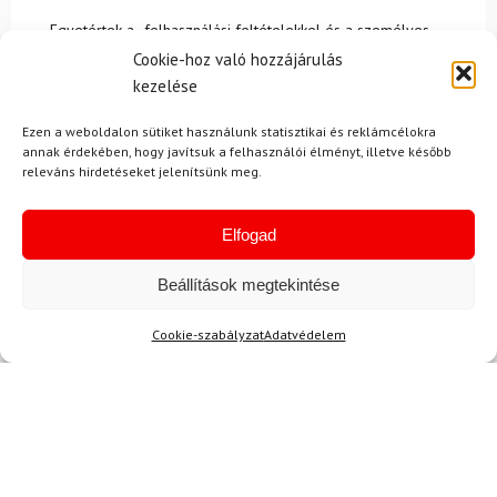
Egyetértek a
felhasználási feltételekkel és a személyes
adatok védelmével.
Cookie-hoz való hozzájárulás
kezelése
Ezen a weboldalon sütiket használunk statisztikai és reklámcélokra
annak érdekében, hogy javítsuk a felhasználói élményt, illetve később
releváns hirdetéseket jelenítsünk meg.
Elfogad
Ajánlott
NEMRÉG MEGTEKINTETT
Lehet, hog
Beállítások megtekintése
Cookie-szabályzat
Adatvédelem
-12%
Ingyenes szállítás