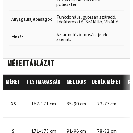
poliészter
Funkcionális
,
gyorsan száradó
,
Anyagtulajdonságok
Légáteresztő
,
Szélálló
,
Vízálló
Az árun lévő mosási jelek
Mosás
szerint.
Mérettáblázat
Méret
Testmagasság
Mellkas
Derék méret
Cs
8
XS
167-171 cm
85-90 cm
72-77 cm
9
S
171-175 cm
91-96 cm
78-82 cm