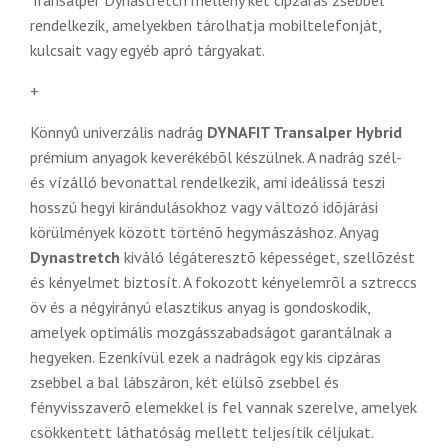
Transalper Dynastretch mellény két cipzáras zsebbel
rendelkezik, amelyekben tárolhatja mobiltelefonját,
kulcsait vagy egyéb apró tárgyakat.
+
Könnyû univerzális nadrág
DYNAFIT Transalper Hybrid
prémium anyagok keverékébõl készülnek. A nadrág szél-
és vízálló bevonattal rendelkezik, ami ideálissá teszi
hosszú hegyi kirándulásokhoz vagy változó idõjárási
körülmények között történõ hegymászáshoz. Anyag
Dynastretch
kiváló légáteresztõ képességet, szellõzést
és kényelmet biztosít. A fokozott kényelemrõl a sztreccs
öv és a négyirányú elasztikus anyag is gondoskodik,
amelyek optimális mozgásszabadságot garantálnak a
hegyeken. Ezenkívül ezek a nadrágok egy kis cipzáras
zsebbel a bal lábszáron, két elülsõ zsebbel és
fényvisszaverõ elemekkel is fel vannak szerelve, amelyek
csökkentett láthatóság mellett teljesítik céljukat.