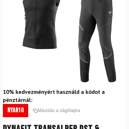
10% kedvezményért használd a kódot a
pénztárnál:
nyar10
Másolás a vágólapra