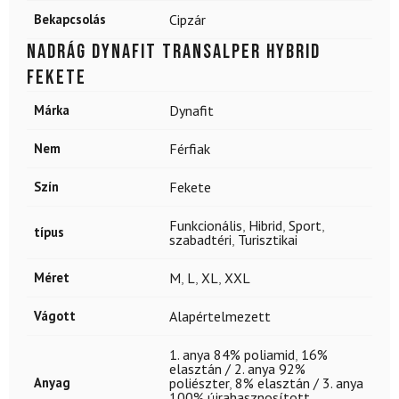
Bekapcsolás
Cipzár
Nadrág DYNAFIT Transalper Hybrid
Fekete
Márka
Dynafit
Nem
Férfiak
Szín
Fekete
Funkcionális
,
Hibrid
,
Sport
,
típus
szabadtéri
,
Turisztikai
Méret
M
,
L
,
XL
,
XXL
Vágott
Alapértelmezett
1. anya 84% poliamid
,
16%
elasztán / 2. anya 92%
Anyag
poliészter
,
8% elasztán / 3. anya
100% újrahasznosított