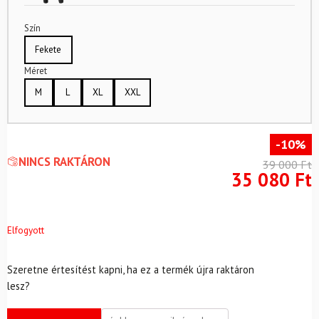
Szín
Fekete
Méret
M
L
XL
XXL
-10%
NINCS RAKTÁRON
39 000
Ft
35 080
Ft
Elfogyott
Szeretne értesítést kapni, ha ez a termék újra raktáron
lesz?