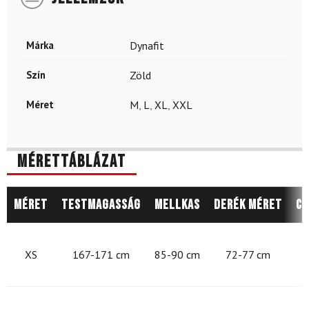
Márka
Dynafit
Szín
Zöld
Méret
M
,
L
,
XL
,
XXL
Mérettáblázat
Méret
Testmagasság
Mellkas
Derék méret
Cs
8
XS
167-171 cm
85-90 cm
72-77 cm
9