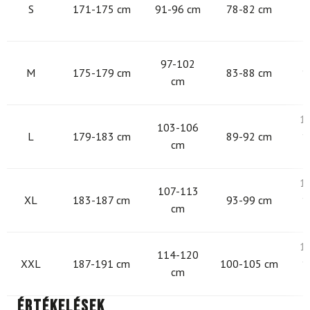
S
171-175 cm
91-96 cm
78-82 cm
9
97-102
M
175-179 cm
83-88 cm
1
cm
1
103-106
L
179-183 cm
89-92 cm
1
cm
1
107-113
XL
183-187 cm
93-99 cm
1
cm
1
114-120
XXL
187-191 cm
100-105 cm
1
cm
Értékelések