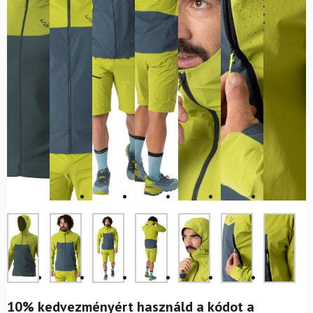
10% kedvezményért használd a kódot a