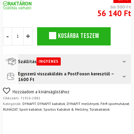
RAKTÁRON
66 300 Ft
Szállítás várható:
56 140 Ft
DYNAFIT
KOSÁRBA TESZEM
Transalper
Dynastretch
dzseki
M
Golden
Szállítás
INGYENES
Lime
dzseki
Egyszerű visszaküldés a PostFoxon keresztül –
Futár a címre
Ingyenes
mennyiség
1600 Ft
FoxPost
Ingyenes
Nem biztos a választásában? Semmi gond – a terméket
Hozzáadom a kívánságlistához
egyszerűen visszaküldheti 14 napon belül, indoklás nélkül.
Cikkszám:
71926-2881
Mik a visszaküldés feltételei?
Kategóriák:
DYNAFIT
,
DYNAFIT kabátok
,
DYNAFIT mellények
,
Férfi sportruházat
,
RUHÁZAT
,
Sport kabátok
,
Sportos Kabátok & Mellény
,
Túrakabátok