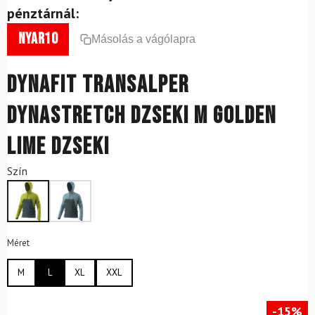
pénztárnál:
nyar10
Másolás a vágólapra
DYNAFIT Transalper
Dynastretch dzseki M Golden
Lime dzseki
Szín
Méret
M
L
XL
XXL
-15%