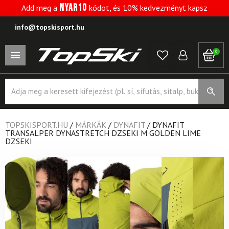
NYAR10
Add meg a
kódot, és 10% kedvezményt kapsz
info@topskisport.hu
0
Products
search
TOPSKISPORT.HU
/
MÁRKÁK
/
DYNAFIT
/
DYNAFIT
TRANSALPER DYNASTRETCH DZSEKI M GOLDEN LIME
DZSEKI