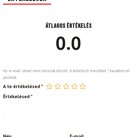
Átlagos értékelés
0.0
Az e-mail címet nem tesszük közzé.
A kötelező mezőket
*
karakterrel
jelöltük
A te értékelésed
*
Értékelésed
*
Név
E-mail