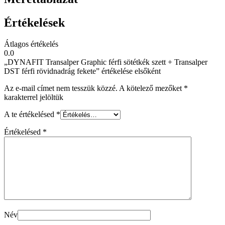
Értékelések
Átlagos értékelés
0.0
„DYNAFIT Transalper Graphic férfi sötétkék szett + Transalper
DST férfi rövidnadrág fekete” értékelése elsőként
Az e-mail címet nem tesszük közzé.
A kötelező mezőket
*
karakterrel jelöltük
A te értékelésed
*
Értékelésed
*
Név