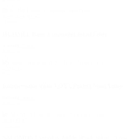
-31%
45-48
36-40
41-45
Hummel
HUMMEL Basic 3 csomagos zokni Fehér
3 900 Ft
2 710 Ft
Raktáron
-31%
S/M
L/XL
Voxx
Kompressziós ujjak VOXX Protect Neon Yellow
5 050 Ft
3 490 Ft
Raktáron
-20%
36-38
45-47
Salomon
SALOMON Everyday Ankle 3Pack zokni - 3 pár