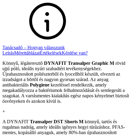
Tanácsadó – Hogyan válasszunk
Leírás
Mérettáblázat
Értékelések
Kérdése van?
Könnyû, légáteresztõ
DYNAFIT Transalper Graphic M
rövid
ujjú póló, ideális nyári szabadtéri tevékenységekhez.
Újrahasznosított poliészterbõl és lyocellbõl készült, elvezeti az
izzadságot a bõrtõl és nagyon gyorsan szárad. Az anyag
antibakteriális
Polygiene
kezeléssel rendelkezik, amely
megakadályozza a baktériumok felhalmozódását és semlegesíti a
szagokat. A varrásmentes kialakítás egész napos kényelmet biztosít
ösvényeken és azokon kívül is.
+
A DYNAFIT
Transalper DST Shorts M
könnyû, tartós és
rugalmas nadrág, amely ideális igényes hegyi túrázáshoz. PFAS-
mentes, kopásálló anyaguk, amely 80%-ban újrahasznosított