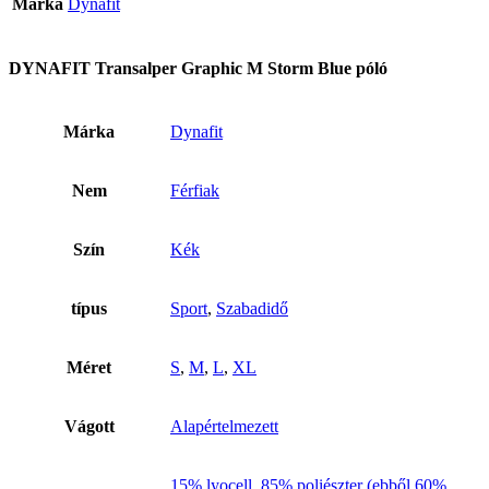
Márka
Dynafit
DYNAFIT Transalper Graphic M Storm Blue póló
Márka
Dynafit
Nem
Férfiak
Szín
Kék
típus
Sport
,
Szabadidő
Méret
S
,
M
,
L
,
XL
Vágott
Alapértelmezett
15% lyocell
,
85% poliészter (ebből 60%