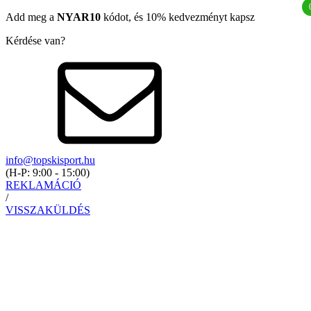
Add meg a
NYAR10
kódot, és 10% kedvezményt kapsz
Kérdése van?
info@topskisport.hu
(
H-P: 9:00 - 15:00
)
REKLAMÁCIÓ
/
VISSZAKÜLDÉS