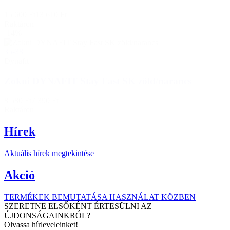
15 600 Ft
13 610 Ft
Raktáron
-14%
35-38
Dynafit
Zokni DYNAFIT Stay Fast SK zöld/narancs
8 580 Ft
7 390 Ft
Raktáron
Hírek
Aktuális hírek megtekintése
Akció
TERMÉKEK BEMUTATÁSA HASZNÁLAT KÖZBEN
SZERETNE ELSŐKÉNT ÉRTESÜLNI AZ
ÚJDONSÁGAINKRÓL?
Olvassa hírleveleinket!