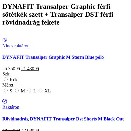
DYNAFIT Transalper Graphic férfi
sötétkék szett + Transalper DST férfi
rövidnadrág fekete
Nincs raktáron
DYNAFIT Transalper Graphic M Storm Blue póló
25 350
Ft
21 430
Ft
Szín
Kék
Méret
S
M
L
XL
Raktáron
Rövidnadrág DYNAFIT Transalper Dst Shorts M Black Out
48 750
Ft
42 080
Ft