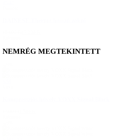
45-47
Dainese
DAINESE Thermo hosszú zokni
15 600 Ft
13 220 Ft
Raktáron
NEMRÉG MEGTEKINTETT
-20%
S/M
Voxx
Kompressziós hüvely VOXX Signal Black
1 930 Ft
1 540 Ft
Raktáron
-20%
S/M
L/XL