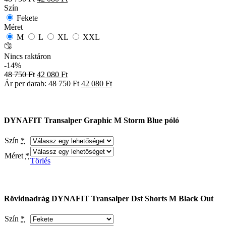
Szín
Fekete
Méret
M
L
XL
XXL
Nincs raktáron
-14%
48 750
Ft
42 080
Ft
Ár per darab:
48 750
Ft
42 080
Ft
DYNAFIT Transalper Graphic M Storm Blue póló
Szín
*
Méret
*
Törlés
Rövidnadrág DYNAFIT Transalper Dst Shorts M Black Out
Szín
*