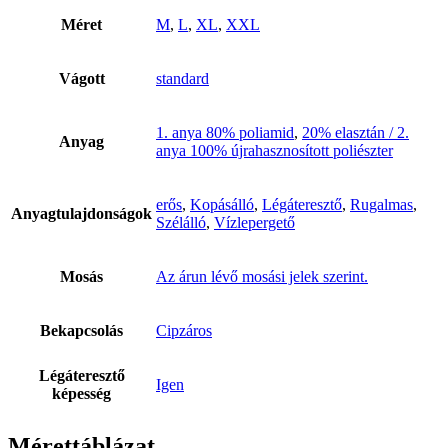
Méret
M
,
L
,
XL
,
XXL
Vágott
standard
1. anya 80% poliamid
,
20% elasztán / 2.
Anyag
anya 100% újrahasznosított poliészter
erős
,
Kopásálló
,
Légáteresztő
,
Rugalmas
,
Anyagtulajdonságok
Szélálló
,
Vízlepergető
Mosás
Az árun lévő mosási jelek szerint.
Bekapcsolás
Cipzáros
Légáteresztő
Igen
képesség
Mérettáblázat