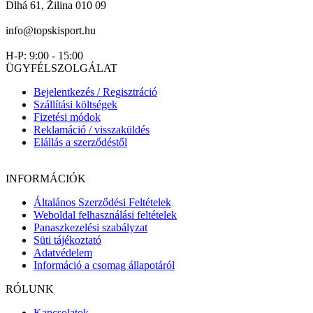
Dlhá 61, Žilina 010 09
info@topskisport.hu
H-P: 9:00 - 15:00
ÜGYFÉLSZOLGÁLAT
Bejelentkezés / Regisztráció
Szállítási költségek
Fizetési módok
Reklamáció / visszaküldés
Elállás a szerződéstől
INFORMÁCIÓK
Általános Szerződési Feltételek
Weboldal felhasználási feltételek
Panaszkezelési szabályzat
Süti tájékoztató
Adatvédelem
Információ a csomag állapotáról
RÓLUNK
Kapcsolatok