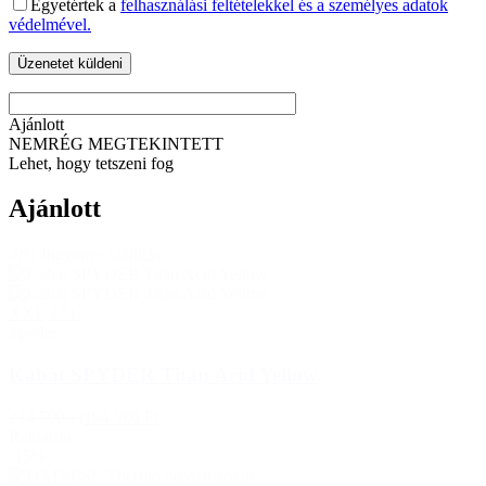
Egyetértek a
felhasználási feltételekkel és a személyes adatok
védelmével.
Ajánlott
NEMRÉG MEGTEKINTETT
Lehet, hogy tetszeni fog
Ajánlott
-9%
Ingyenes szállítás
XXL
3XL
Spyder
Kabát SPYDER Titan Acid Yellow
214 500 Ft
194 980 Ft
Raktáron
-15%