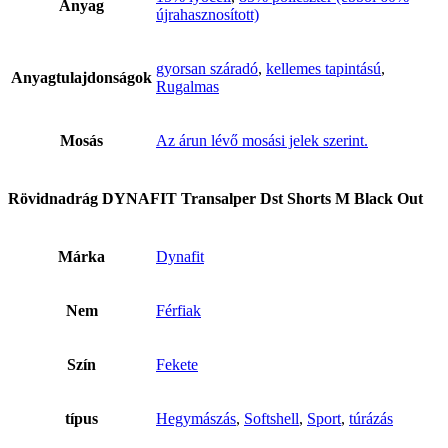
Anyag
újrahasznosított)
gyorsan száradó
,
kellemes tapintású
,
Anyagtulajdonságok
Rugalmas
Mosás
Az árun lévő mosási jelek szerint.
Rövidnadrág DYNAFIT Transalper Dst Shorts M Black Out
Márka
Dynafit
Nem
Férfiak
Szín
Fekete
típus
Hegymászás
,
Softshell
,
Sport
,
túrázás