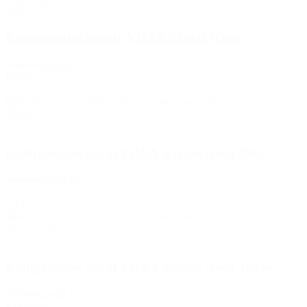
Voxx
Kompressziós hüvely VOXX Signal White
1 930 Ft
1 540 Ft
Raktáron
-31%
35-38
Voxx
Kompressziós zokni VOXX Vxpres Neon Blue
5 050 Ft
3 490 Ft
Raktáron
-31%
39-42
43-46
Voxx
Kompressziós zokni VOXX Vxpres Neon Yellow
5 050 Ft
3 490 Ft
Raktáron