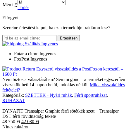
Méret
*
Törlés
Elfogyott
Szeretne értesítést kapni, ha ez a termék újra raktáron lesz?
Értesítsen
Szállítás
Ingyenes
Futár a címre
Ingyenes
FoxPost
Ingyenes
Egyszerű visszaküldés a PostFoxon keresztül –
1600 Ft
Nem biztos a választásában? Semmi gond – a terméket egyszerűen
visszaküldheti 14 napon belül, indoklás nélkül.
Mik a visszaküldés
feltételei?
Kategóriák:
SZETTEK - Nyári ruhák
,
Férfi sportruházat
,
RUHÁZAT
DYNAFIT Transalper Graphic férfi sötétkék szett + Transalper
DST férfi rövidnadrág fekete
48 750
Ft
42 080
Ft
Nincs raktáron