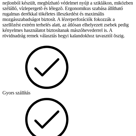
nejlonból készült, megbízható védelmet nyújt a sziklákon, miközben
szélálló, vízlepergetõ és lélegzõ. Ergonomikus szabása állítható
rugalmas derékkal tökéletes illeszkedést és maximális
mozgásszabadságot biztosít. A lézerperforációk fokozzák a
szellõzést extrém terhelés alatt, az átlósan elhelyezett zsebek pedig
kényelmes használatot biztosítanak mászóhevederrel is. A
rövidnadrág remek választás hegyi kalandokhoz tavasztól õszig.
Gyors szállítás