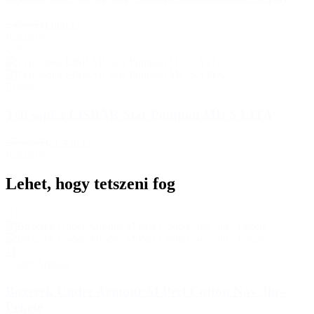
5 850 Ft
4 660 Ft
Raktáron
-22%
Eisbär
Téli sapka EISBÄR Star Pompon MÜ SA ITA
27 300 Ft
21 430 Ft
Raktáron
Lehet, hogy tetszeni fog
-13%
M
Under Armour
Boxerek Under Armour M Perf Cotton Nov 3in -
Fekete