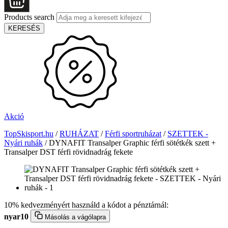
Products search
KERESÉS
Akció
TopSkisport.hu
/
RUHÁZAT
/
Férfi sportruházat
/
SZETTEK -
Nyári ruhák
/
DYNAFIT Transalper Graphic férfi sötétkék szett +
Transalper DST férfi rövidnadrág fekete
10% kedvezményért használd a kódot a pénztárnál:
nyar10
Másolás a vágólapra