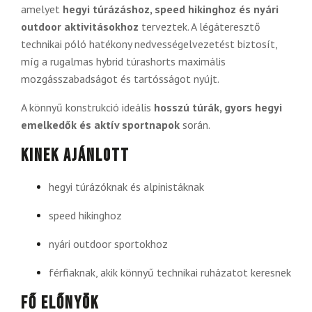
amelyet
hegyi túrázáshoz, speed hikinghoz és nyári
outdoor aktivitásokhoz
terveztek. A légáteresztő
technikai póló hatékony nedvességelvezetést biztosít,
míg a rugalmas hybrid túrashorts maximális
mozgásszabadságot és tartósságot nyújt.
A könnyű konstrukció ideális
hosszú túrák, gyors hegyi
emelkedők és aktív sportnapok
során.
Kinek ajánlott
hegyi túrázóknak és alpinistáknak
speed hikinghoz
nyári outdoor sportokhoz
férfiaknak, akik könnyű technikai ruházatot keresnek
Fő előnyök