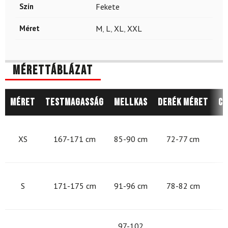
Szín
Fekete
Méret
M
,
L
,
XL
,
XXL
Mérettáblázat
Méret
Testmagasság
Mellkas
Derék méret
Cs
8
XS
167-171 cm
85-90 cm
72-77 cm
9
S
171-175 cm
91-96 cm
78-82 cm
9
97-102