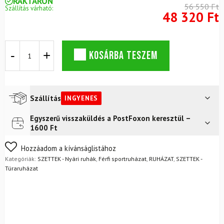
RAKTÁRON
56 550 Ft
Szállítás várható:
48 320 Ft
DYNAFIT
KOSÁRBA TESZEM
Transalper
Graphic
rövid
ujjú
póló
Szállítás
INGYENES
M
-
Egyszerű visszaküldés a PostFoxon keresztül –
Futár a címre
Ingyenes
Katonai
1600 Ft
zöld
FoxPost
Ingyenes
+
Nem biztos a választásában? Semmi gond – a terméket
Hozzáadom a kívánságlistához
Traverse
egyszerűen visszaküldheti 14 napon belül, indoklás nélkül.
Kategóriák:
SZETTEK - Nyári ruhák
,
Férfi sportruházat
,
RUHÁZAT
,
SZETTEK -
Hybrid
Mik a visszaküldés feltételei?
Túraruházat
rövidnadrág
M
-
Fekete
mennyiség