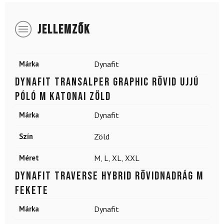
JELLEMZŐK
Márka
Dynafit
DYNAFIT Transalper Graphic rövid ujjú
póló M katonai zöld
Márka
Dynafit
Szín
Zöld
Méret
M
,
L
,
XL
,
XXL
DYNAFIT Traverse Hybrid Rövidnadrág M
Fekete
Márka
Dynafit