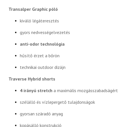
Transalper Graphic póló
kiváló légáteresztés
gyors nedvességelvezetés
anti-odor technológia
hűsítő érzet a bőrön
technikai outdoor dizájn
Traverse Hybrid shorts
4 irányú stretch
a maximális mozgásszabadságért
szélálló és vízlepergető tulajdonságok
gyorsan száradó anyag
kopásálló konstrukció