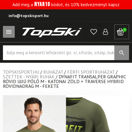
NYAR10
Add meg a
kódot, és 10% kedvezményt kapsz
info@topskisport.hu
0
Products
search
TOPSKISPORT.HU
/
RUHÁZAT
/
FÉRFI SPORTRUHÁZAT
/
SZETTEK - NYÁRI RUHÁK
/
DYNAFIT TRANSALPER GRAPHIC
RÖVID UJJÚ PÓLÓ M - KATONAI ZÖLD + TRAVERSE HYBRID
RÖVIDNADRÁG M - FEKETE