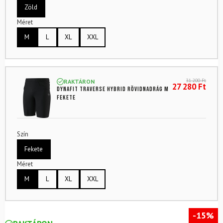
Zöld
Méret
M
L
XL
XXL
31 200
Ft
RAKTÁRON
27 280
Ft
DYNAFIT Traverse Hybrid Rövidnadrág M
Fekete
Szín
Fekete
Méret
M
L
XL
XXL
-15%