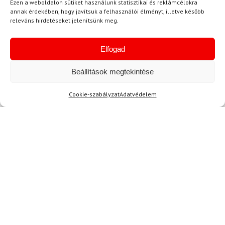
Ezen a weboldalon sütiket használunk statisztikai és reklámcélokra
annak érdekében, hogy javítsuk a felhasználói élményt, illetve később
releváns hirdetéseket jelenítsünk meg.
Elfogad
Beállítások megtekintése
Ajánlott
NEMRÉG MEGTEKINTETT
Lehet, hog
Cookie-szabályzat
Adatvédelem
-9%
Ingyenes szállítás