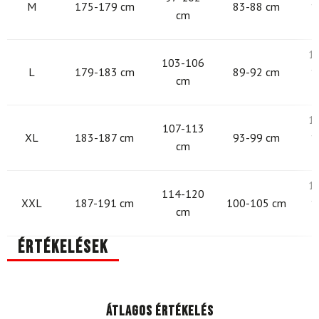
M
175-179 cm
83-88 cm
1
cm
1
103-106
L
179-183 cm
89-92 cm
1
cm
1
107-113
XL
183-187 cm
93-99 cm
1
cm
1
114-120
XXL
187-191 cm
100-105 cm
1
cm
Értékelések
Átlagos értékelés