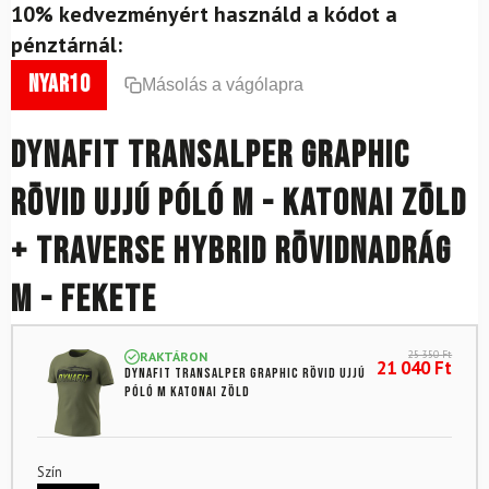
10% kedvezményért használd a kódot a
pénztárnál:
nyar10
Másolás a vágólapra
DYNAFIT Transalper Graphic
rövid ujjú póló M - Katonai zöld
+ Traverse Hybrid rövidnadrág
M - Fekete
25 350
Ft
RAKTÁRON
21 040
Ft
DYNAFIT Transalper Graphic rövid ujjú
póló M katonai zöld
Szín