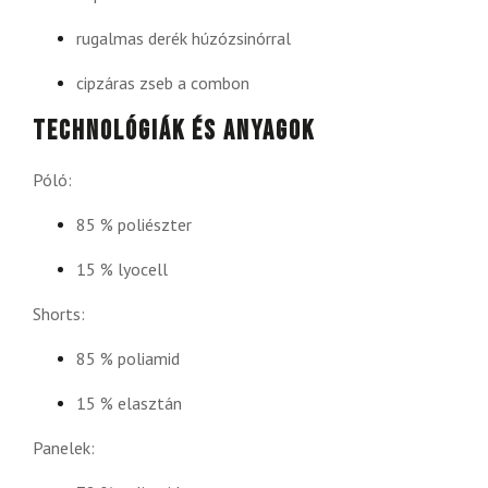
rugalmas derék húzózsinórral
cipzáras zseb a combon
Technológiák és anyagok
Póló:
85 % poliészter
15 % lyocell
Shorts:
85 % poliamid
15 % elasztán
Panelek: