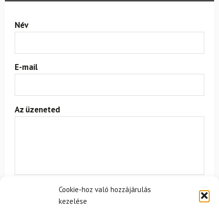
Név
E-mail
Az üzeneted
Cookie-hoz való hozzájárulás
Egyetértek a
felhasználási feltételekkel és a személyes
kezelése
adatok védelmével.