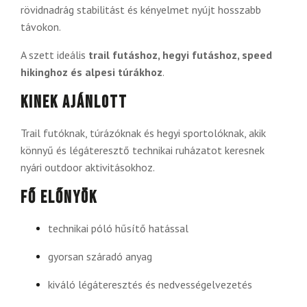
rövidnadrág stabilitást és kényelmet nyújt hosszabb
távokon.
A szett ideális
trail futáshoz, hegyi futáshoz, speed
hikinghoz és alpesi túrákhoz
.
Kinek ajánlott
Trail futóknak, túrázóknak és hegyi sportolóknak, akik
könnyű és légáteresztő technikai ruházatot keresnek
nyári outdoor aktivitásokhoz.
Fő előnyök
technikai póló hűsítő hatással
gyorsan száradó anyag
kiváló légáteresztés és nedvességelvezetés