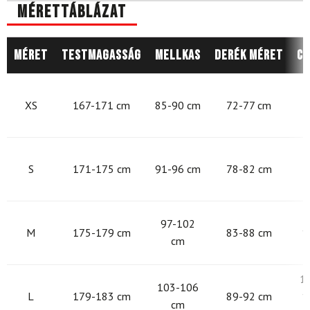
Mérettáblázat
Méret
Testmagasság
Mellkas
Derék méret
Cs
8
XS
167-171 cm
85-90 cm
72-77 cm
9
S
171-175 cm
91-96 cm
78-82 cm
9
97-102
M
175-179 cm
83-88 cm
1
cm
1
103-106
L
179-183 cm
89-92 cm
1
cm