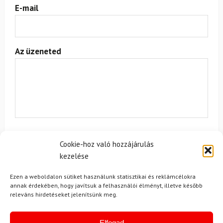
E-mail
Az üzeneted
Egyetértek a
felhasználási feltételekkel és a személyes
Cookie-hoz való hozzájárulás
adatok védelmével.
kezelése
Ezen a weboldalon sütiket használunk statisztikai és reklámcélokra
annak érdekében, hogy javítsuk a felhasználói élményt, illetve később
releváns hirdetéseket jelenítsünk meg.
Elfogad