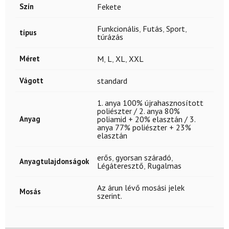
Szín
Fekete
Funkcionális
,
Futás
,
Sport
,
típus
túrázás
Méret
M
,
L
,
XL
,
XXL
Vágott
standard
1. anya 100% újrahasznosított
poliészter / 2. anya 80%
Anyag
poliamid + 20% elasztán / 3.
anya 77% poliészter + 23%
elasztán
erős
,
gyorsan száradó
,
Anyagtulajdonságok
Légáteresztő
,
Rugalmas
Az árun lévő mosási jelek
Mosás
szerint.