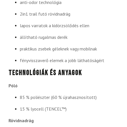
anti-odor technológia
2in1 trail futó rövidnadrág
lapos varratok a kidörzsölődés ellen
állítható rugalmas derék
praktikus zsebek géleknek vagy mobilnak
fényvisszaverő elemek a jobb láthatóságért
Technológiák és anyagok
Póló
85 % poliészter (60 % újrahasznosított)
15 % lyocell (TENCEL™)
Rövidnadrág