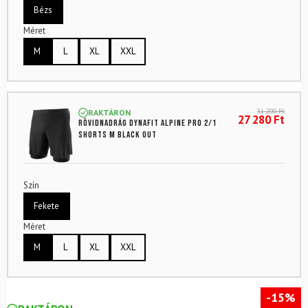
Bézs
Méret
M
L
XL
XXL
31 200
Ft
RAKTÁRON
27 280
Ft
Rövidnadrág DYNAFIT Alpine Pro 2/1
Shorts M Black Out
Szín
Fekete
Méret
M
L
XL
XXL
-15%