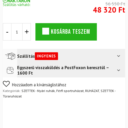
RAKTÁRON
56 550 Ft
Szállítás várható:
48 320 Ft
DYNAFIT
KOSÁRBA TESZEM
Transalper
Graphic
rövid
ujjú
póló
Szállítás
INGYENES
M
Overcast
Egyszerű visszaküldés a PostFoxon keresztül –
Futár a címre
Ingyenes
+
1600 Ft
Alpine
FoxPost
Ingyenes
Pro
Nem biztos a választásában? Semmi gond – a terméket
Hozzáadom a kívánságlistához
2/1
egyszerűen visszaküldheti 14 napon belül, indoklás nélkül.
Kategóriák:
SZETTEK - Nyári ruhák
,
Férfi sportruházat
,
RUHÁZAT
,
SZETTEK -
rövidnadrág
Mik a visszaküldés feltételei?
Túraruházat
M
Black
Out
mennyiség