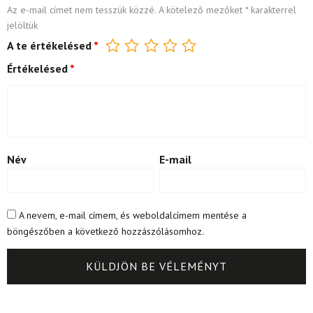
Az e-mail címet nem tesszük közzé.
A kötelező mezőket
*
karakterrel
jelöltük
A te értékelésed
*
Értékelésed
*
Név
E-mail
A nevem, e-mail címem, és weboldalcímem mentése a
böngészőben a következő hozzászólásomhoz.