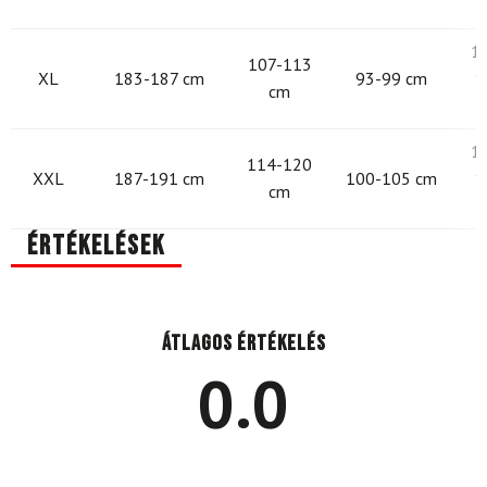
1
107-113
XL
183-187 cm
93-99 cm
1
cm
1
114-120
XXL
187-191 cm
100-105 cm
1
cm
Értékelések
Átlagos értékelés
0.0