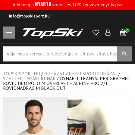
NYAR10
Add meg a
kódot, és 10% kedvezményt kapsz
info@topskisport.hu
0
Products
search
TOPSKISPORT.HU
/
RUHÁZAT
/
FÉRFI SPORTRUHÁZAT
/
SZETTEK - NYÁRI RUHÁK
/
DYNAFIT TRANSALPER GRAPHIC
RÖVID UJJÚ PÓLÓ M OVERCAST + ALPINE PRO 2/1
RÖVIDNADRÁG M BLACK OUT