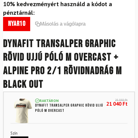
10% kedvezményért használd a kódot a
pénztárnál:
nyar10
Másolás a vágólapra
DYNAFIT Transalper Graphic
rövid ujjú póló M Overcast +
Alpine Pro 2/1 rövidnadrág M
Black Out
25 350
Ft
RAKTÁRON
21 040
Ft
DYNAFIT Transalper Graphic rövid ujjú
póló M Overcast
Szín